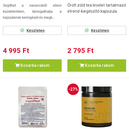
Őrölt zöld tea levelet tartalmazó
Segíthet a narancsbőr elleni
étrend-kiegészítő kapszula.
küzdelemben, támogathatja a
hajszálerek keringését és megk...
Készleten
Készleten
4 995 Ft
2 795 Ft
Kosárba rakom
Kosárba rakom
-27%