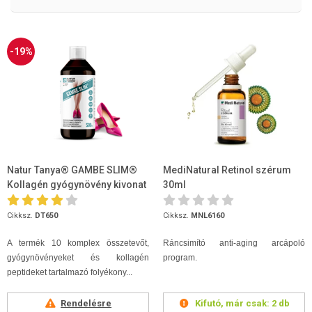
-19%
Natur Tanya® GAMBE SLIM®
MediNatural Retinol szérum
Kollagén gyógynövény kivonat
30ml
500ml
Cikksz.
DT650
Cikksz.
MNL6160
A termék 10 komplex összetevőt,
Ráncsimító anti-aging arcápoló
gyógynövényeket és kollagén
program.
peptideket tartalmazó folyékony...
Rendelésre
Kifutó, már csak:
2 db