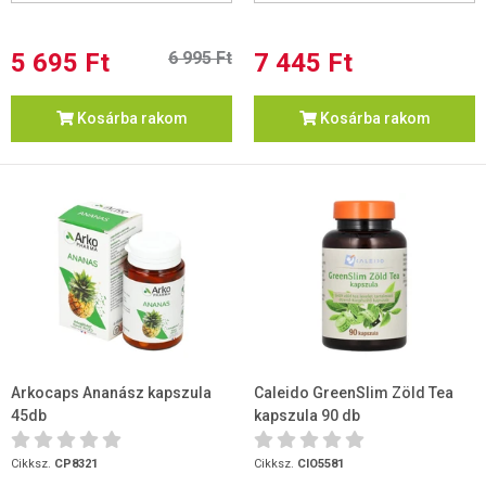
5 695 Ft
6 995 Ft
7 445 Ft
Kosárba rakom
Kosárba rakom
Arkocaps Ananász kapszula
Caleido GreenSlim Zöld Tea
45db
kapszula 90 db
Cikksz.
CP8321
Cikksz.
CIO5581