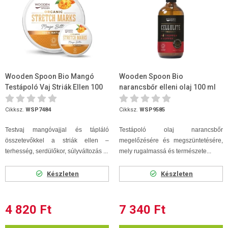
Wooden Spoon Bio Mangó
Wooden Spoon Bio
Testápoló Vaj Striák Ellen 100
narancsbőr elleni olaj 100 ml
ml
Cikksz.
WSP7484
Cikksz.
WSP9585
Testvaj mangóvajjal és tápláló
Testápoló olaj narancsbőr
összetevőkkel a striák ellen –
megelőzésére és megszüntetésére,
terhesség, serdülőkor, súlyváltozás ...
mely rugalmassá és természete...
Készleten
Készleten
4 820 Ft
7 340 Ft