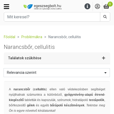
0
Kere
Főoldal
Problémákra
Narancsbőr, cellulitis
Narancsbőr, cellulitis
Találatok szűkítése
Relevancia szerint
A
narancsbőr
(
cellulitis
) ellen való védekezésben segítséget
nyújthatnak számunkra a különböző,
gyógynövény-alapú étrend-
kiegészítő
tabletták és kapszulák, szérumok; hidratápoló
testápolók
,
bőrfeszesítő
gélek
és egyéb
bőrápoló készítmények
.
Tekintse meg
Ön is egyre növekvő kínálatunkat!