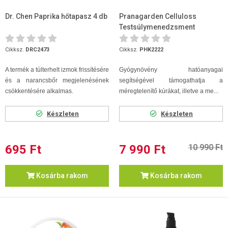
Dr. Chen Paprika hőtapasz 4 db
Pranagarden Celluloss
Testsúlymenedzsment
kapszula 60db
Cikksz.
DRC2473
Cikksz.
PHK2222
A termék a túlterhelt izmok frissítésére
Gyógynövény hatóanyagai
és a narancsbőr megjelenésének
segítségével támogathatja a
csökkentésére alkalmas.
méregtelenítő kúrákat, illetve a me...
Készleten
Készleten
695 Ft
7 990 Ft
10 990 Ft
Kosárba rakom
Kosárba rakom