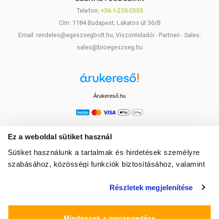
Telefon:
+36-1-255-0555
Cím: 1184 Budapest, Lakatos út 36/B
Email: rendeles@egeszsegbolt.hu, Viszonteladói - Partneri - Sales:
sales@bioegeszseg.hu
Árukereső.hu
Ez a weboldal sütiket használ
Sütiket használunk a tartalmak és hirdetések személyre
szabásához, közösségi funkciók biztosításához, valamint
weboldalforgalmunk elemzéséhez. Ezenkívül közösségi
Részletek megjelenítése
média-, hirdető- és elemező partnereinkkel megosztjuk az
Ön weboldalhasználatra vonatkozó adatait, akik
kombinálhatják az adatokat más olyan adatokkal,
Mindennek a megengedése