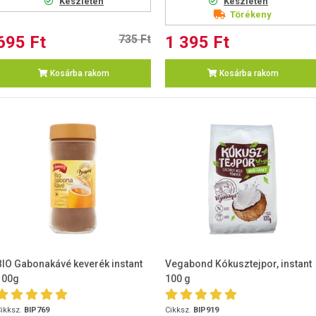
Készleten
Készleten
Törékeny
695 Ft
735 Ft
1 395 Ft
Kosárba rakom
Kosárba rakom
BIO Gabonakávé keverék instant
Vegabond Kókusztejpor, instant
100g
100 g
ikksz.
BIP769
Cikksz.
BIP919