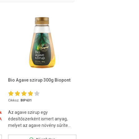
Bio Agave szirup 300g Biopont
Cikksz.
BIP631
Az agave szirup egy
k
édesítőszerként ismert anyag,
A
melyet az agave növény sűríte...