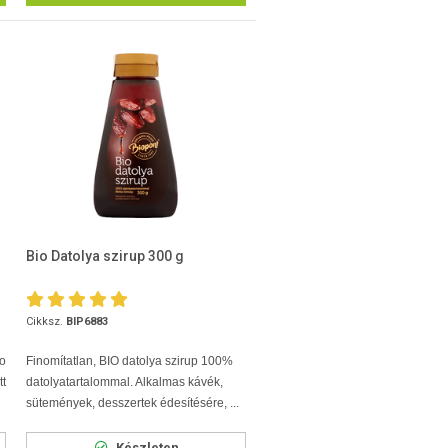
Bio Datolya szirup 300 g
Cikksz.
BIP6883
o
Finomítatlan, BIO datolya szirup 100%
tt
datolyatartalommal. Alkalmas kávék,
sütemények, desszertek édesítésére, ...
Készleten