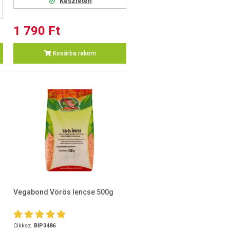
Készleten
1 790 Ft
Kosárba rakom
Vegabond Vörös lencse 500g
Cikksz.
BIP3486