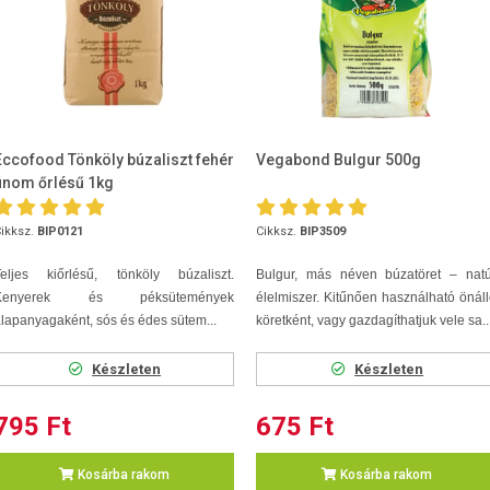
Eccofood Tönköly búzaliszt fehér
Vegabond Bulgur 500g
finom őrlésű 1kg
ikksz.
BIP0121
Cikksz.
BIP3509
Teljes kiőrlésű, tönköly búzaliszt.
Bulgur, más néven búzatöret – natú
Kenyerek és péksütemények
élelmiszer. Kitűnően használható önál
lapanyagaként, sós és édes sütem...
köretként, vagy gazdagíthatjuk vele sa..
Készleten
Készleten
795 Ft
675 Ft
Kosárba rakom
Kosárba rakom