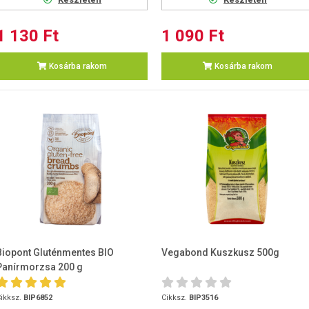
1 130 Ft
1 090 Ft
Kosárba rakom
Kosárba rakom
Biopont Gluténmentes BIO
Vegabond Kuszkusz 500g
Panírmorzsa 200 g
ikksz.
BIP6852
Cikksz.
BIP3516