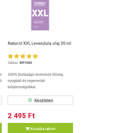
Naturol XXL Levendula olaj 30 ml
Cikksz.
BIP5063
r
100% tisztaságú levendula illóolaj,
ló
nyugtató és regeneráló
.
tulajdonságokkal.
Készleten
2 495 Ft
Kosárba rakom