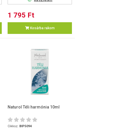
1 795 Ft
Kosárba rakom
Naturol Téli harmónia 10ml
Cikksz.
BIP5094