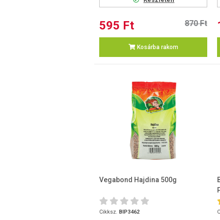
595 Ft
870 Ft
Kosárba rakom
Vegabond Hajdina 500g
Cikksz.
BIP3462
C