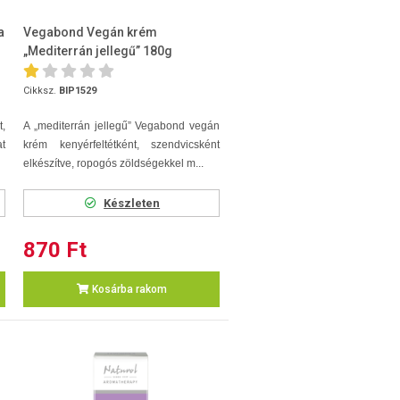
a
Vegabond Vegán krém
„Mediterrán jellegű” 180g
Cikksz.
BIP1529
t,
A „mediterrán jellegű” Vegabond vegán
t
krém kenyérfeltétként, szendvicsként
elkészítve, ropogós zöldségekkel m...
Készleten
870 Ft
Kosárba rakom