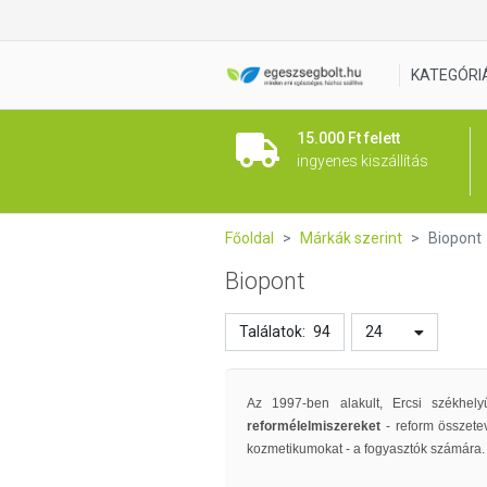
KATEGÓRI
15.000 Ft felett
ingyenes kiszállítás
Főoldal
Márkák szerint
Biopont
Biopont
Találatok:
94
24
Az 1997-ben alakult, Ercsi székhely
reformélelmiszereket
- reform összetev
kozmetikumokat - a fogyasztók számára.