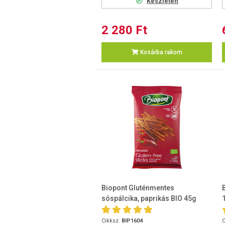
Készleten
2 280 Ft
Kosárba rakom
Biopont Gluténmentes
sóspálcika, paprikás BIO 45g
Cikksz.
BIP1604
C