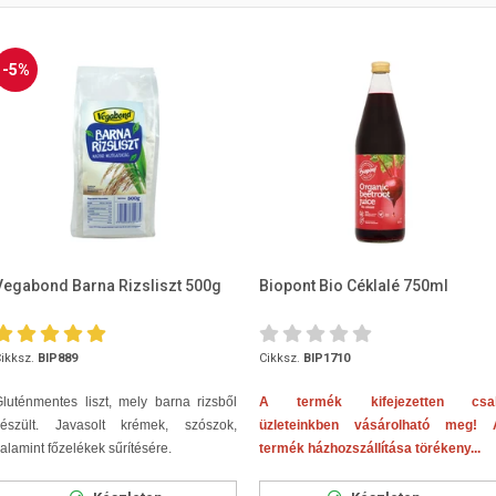
-5%
Vegabond Barna Rizsliszt 500g
Biopont Bio Céklalé 750ml
ikksz.
BIP889
Cikksz.
BIP1710
luténmentes liszt, mely barna rizsből
A termék kifejezetten csa
készült. Javasolt krémek, szószok,
üzleteinkben vásárolható meg! 
alamint főzelékek sűrítésére.
termék házhozszállítása törékeny...