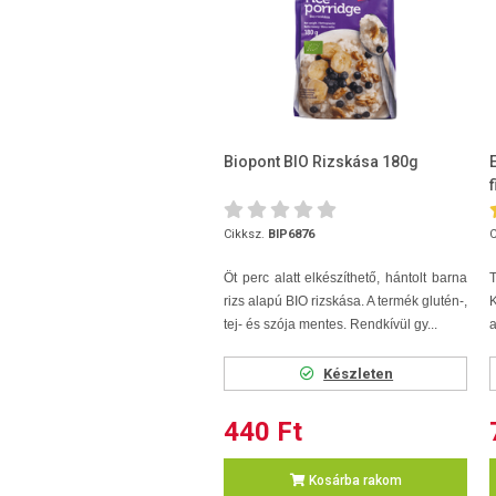
Biopont BIO Rizskása 180g
Cikksz.
BIP6876
C
Öt perc alatt elkészíthető, hántolt barna
rizs alapú BIO rizskása. A termék glutén-,
tej- és szója mentes. Rendkívül gy...
a
Készleten
440 Ft
Kosárba rakom