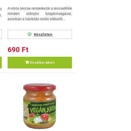
A vörös lencse rendelkezik a lencsefélék
l
minden előnyös tulajdonságával,
m,
azonban a hántolás során eltávolít...
Készleten
690 Ft
Kosárba rakom