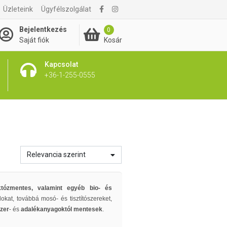
Üzleteink
Ügyfélszolgálat
Bejelentkezés
0
Kosár
Saját fiók
Kapcsolat
+36-1-255-0555
Relevancia szerint
tózmentes, valamint egyéb bio- és
lokat, továbbá mosó- és tisztítószereket,
zer
- és
adalékanyagoktól mentesek
.