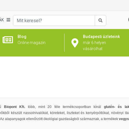
ÁK
Keresés
Blog
Budapesti üzleteink
Online magazin
már 6 helyen
vásárolhat
ű
Biopont Kft.
több, mint 20 féle termékcsoportban kínál
glutén- és lak
őkből készült nassolnivalókat, köreteket, liszteket és kenyérpótlókat, növényi ita
 Az alapanyagok ellenőrzött ökológiai gazdaságból származnak, a termékek
vegys