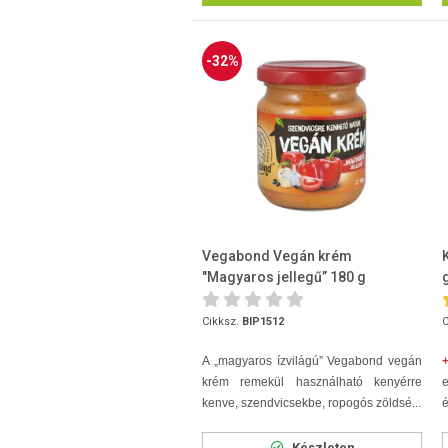
-32%
Vegabond Vegán krém
"Magyaros jellegű” 180 g
Cikksz.
BIP1512
C
A „magyaros ízvilágú” Vegabond vegán
+
krém remekül használható kenyérre
kenve, szendvicsekbe, ropogós zöldsé...
é
Készleten