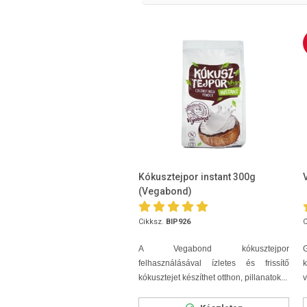
Kókusztejpor instant 300g
(Vegabond)
Cikksz.
BIP926
C
A Vegabond kókusztejpor
G
felhasználásával ízletes és frissítő
kókusztejet készíthet otthon, pillanatok...
v