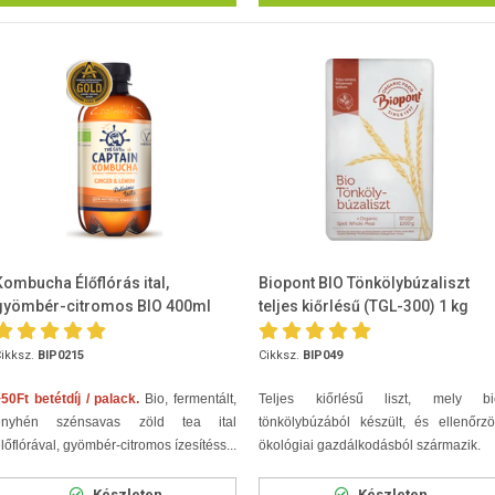
Kombucha Élőflórás ital,
Biopont BIO Tönkölybúzaliszt
gyömbér-citromos BIO 400ml
teljes kiőrlésű (TGL-300) 1 kg
ikksz.
BIP0215
Cikksz.
BIP049
50Ft betétdíj / palack.
Bio, fermentált,
Teljes kiőrlésű liszt, mely bi
enyhén szénsavas zöld tea ital
tönkölybúzából készült, és ellenőrzö
lőflórával, gyömbér-citromos ízesítéss...
ökológiai gazdálkodásból származik.
Készleten
Készleten