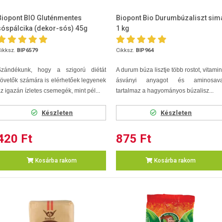
Biopont BIO Gluténmentes
Biopont Bio Durumbúzaliszt sim
sóspálcika (dekor-sós) 45g
1 kg
ikksz.
BIP6579
Cikksz.
BIP964
Szándékunk, hogy a szigorú diétát
A durum búza lisztje több rostot, vitamin
övetők számára is elérhetőek legyenek
ásványi anyagot és aminosava
z igazán ízletes csemegék, mint pél...
tartalmaz a hagyományos búzalisz...
Készleten
Készleten
420 Ft
875 Ft
Kosárba rakom
Kosárba rakom