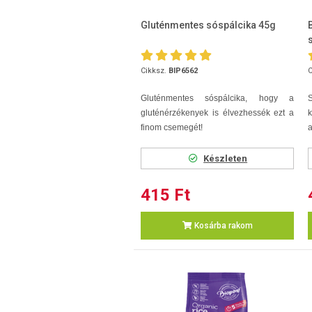
Gluténmentes sóspálcika 45g
Cikksz.
BIP6562
C
Gluténmentes sóspálcika, hogy a
gluténérzékenyek is élvezhessék ezt a
k
finom csemegét!
a
Készleten
415 Ft
Kosárba rakom