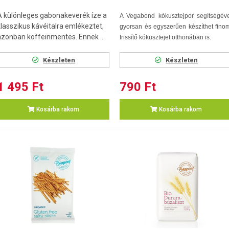
A különleges gabonakeverék íze a
A Vegabond kókusztejpor segítségéve
klasszikus kávéitalra emlékeztet,
gyorsan és egyszerűen készíthet fino
azonban koffeinmentes. Ennek ...
frissítő kókusztejet otthonában is.
Készleten
Készleten
1 495 Ft
790 Ft
Kosárba rakom
Kosárba rakom