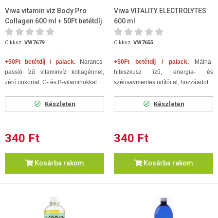
Viwa vitamin víz Body Pro
Viwa VITALITY ELECTROLYTES
Collagen 600 ml + 50Ft betétdíj
600 ml
Cikksz.
VW7679
Cikksz.
VW7655
+50Ft betétdíj / palack.
Narancs-
+50Ft betétdíj / palack.
Málna-
passió ízű vitaminvíz kollagénnel,
hibiszkusz ízű, energia- és
zéró cukorral, C- és B-vitaminokkal...
szénsavmentes üdítőital, hozzáadot...
Készleten
Készleten
340 Ft
340 Ft
Kosárba rakom
Kosárba rakom