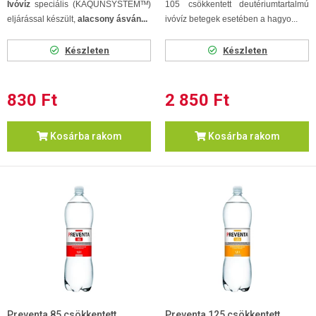
Ivóvíz
speciális (KAQUNSYSTEMᵀᴹ)
105 csökkentett deutériumtartalmú
eljárással készült,
alacsony ásván...
ivóvíz betegek esetében a hagyo...
Készleten
Készleten
830 Ft
2 850 Ft
Kosárba rakom
Kosárba rakom
Preventa 85 csökkentett
Preventa 125 csökkentett