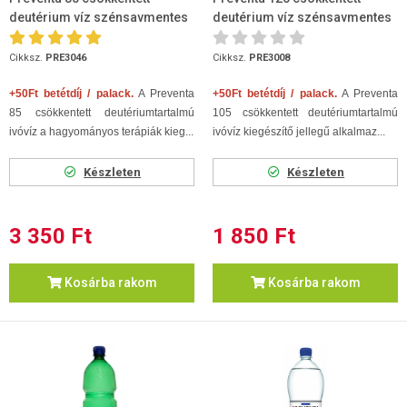
deutérium víz szénsavmentes
deutérium víz szénsavmentes
1,5l
1,5l
Cikksz.
PRE3046
Cikksz.
PRE3008
+50Ft betétdíj / palack.
A Preventa
+50Ft betétdíj / palack.
A Preventa
85 csökkentett deutériumtartalmú
105 csökkentett deutériumtartalmú
ivóvíz a hagyományos terápiák kieg...
ivóvíz kiegészítő jellegű alkalmaz...
Készleten
Készleten
3 350 Ft
1 850 Ft
Kosárba rakom
Kosárba rakom