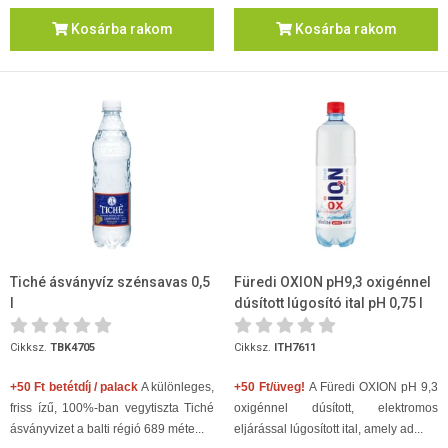
Kosárba rakom
Kosárba rakom
Tiché ásványvíz szénsavas 0,5
Füredi OXION pH9,3 oxigénnel
l
dúsított lúgosító ital pH 0,75 l
Cikksz.
TBK4705
Cikksz.
ITH7611
+50 Ft betétdíj / palack
A különleges,
+50 Ft/üveg!
A Füredi OXION pH 9,3
friss ízű, 100%-ban vegytiszta Tiché
oxigénnel dúsított, elektromos
ásványvizet a balti régió 689 méte...
eljárással lúgosított ital, amely ad...