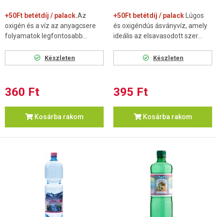
+50Ft betétdíj / palack.
Az
+50Ft betétdíj / palack
Lúgos
oxigén és a víz az anyagcsere
és oxigéndús ásványvíz, amely
folyamatok legfontosabb...
ideális az elsavasodott szer...
Készleten
Készleten
360 Ft
395 Ft
Kosárba rakom
Kosárba rakom