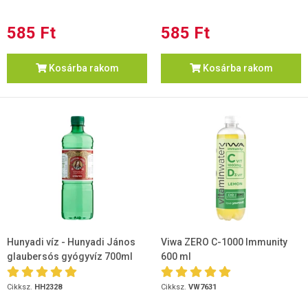
585 Ft
585 Ft
Kosárba rakom
Kosárba rakom
Hunyadi víz - Hunyadi János
Viwa ZERO C-1000 Immunity
glaubersós gyógyvíz 700ml
600 ml
Cikksz.
HH2328
Cikksz.
VW7631