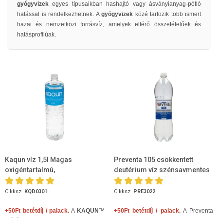
gyógyvizek
egyes típusaikban hashajtó vagy ásványianyag-pótló
hatással is rendelkezhetnek. A
gyógyvizek
közé tartozik több ismert
hazai és nemzetközi forrásvíz, amelyek eltérő összetételűek és
hatásprofilúak.
Kaqun víz 1,5l Magas
Preventa 105 csökkentett
oxigéntartalmú,
deutérium víz szénsavmentes
szénsavmentes
1,5l
Cikksz.
KQD0301
Cikksz.
PRE3022
+50Ft betétdíj / palack.
A
KAQUN
ᵀᴹ
+50Ft betétdíj / palack.
A Preventa