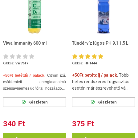
Viwa Immunity 600 ml
Tündérvíz lúgos PH 9,1 1,5 L
Cikksz.
VW7617
Cikksz.
HH1444
+50Ft betétdíj / palack
. Több
+50Ft betétdíj / palack.
Citrom ízű,
hetes rendszeres fogyasztás
csökkentett energiatartalmú
esetén már észrevehető vá...
szénsavmentes üdítőital, hozzáado...
Készleten
Készleten
340 Ft
375 Ft