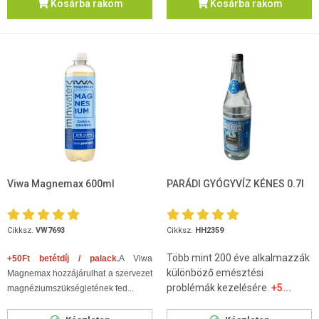
Kosárba rakom
Kosárba rakom
Viwa Magnemax 600ml
PARÁDI GYÓGYVÍZ KÉNES 0.7l
Cikksz.
VW7693
Cikksz.
HH2359
Több mint 200 éve alkalmazzák
+50Ft betétdíj / palack.
A Viwa
különböző emésztési
Magnemax hozzájárulhat a szervezet
problémák kezelésére.
+5...
magnéziumszükségletének fed...