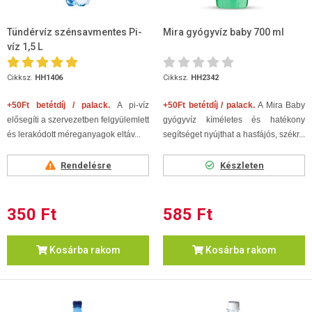
Tündérvíz szénsavmentes Pi-
Mira gyógyvíz baby 700 ml
víz 1,5 L
Cikksz.
HH1406
Cikksz.
HH2342
+50Ft betétdíj / palack.
A pi-víz
+50Ft betétdíj / palack.
A Mira Baby
elősegíti a szervezetben felgyülemlett
gyógyvíz kíméletes és hatékony
és lerakódott méreganyagok eltáv...
segítséget nyújthat a hasfájós, székr...
Rendelésre
Készleten
350 Ft
585 Ft
Kosárba rakom
Kosárba rakom