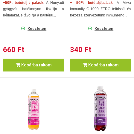
+50Ft betétdíj / palack.
A Hunyadi
+ 50Ft betétdíj/palack
A Viwa
gyógyvíz hatékonyan tisztítja a
Immunity C-1000 ZERO felfrissíti és
bélfalakat, eltávolítja a baktériu...
fokozza szervezetünk immunrend...
Készleten
Készleten
660 Ft
340 Ft
Kosárba rakom
Kosárba rakom