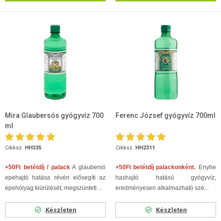
Mira Glaubersós gyógyvíz 700
Ferenc József gyógyvíz 700ml
ml
Cikksz.
HH335
Cikksz.
HH2311
+50Ft betétdíj / palack
A glaubersó
+50Ft betétdíj palackonként.
Enyhe
epehajtó hatása révén elősegíti az
hashajtó hatású gyógyvíz,
epehólyag kiürülését, megszünteti ...
eredményesen alkalmazható szé...
Készleten
Készleten