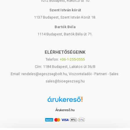
1072 Budapest, Rákóczi út 10.
Szent István körút
1137 Budapest, Szent István Körút 18.
Bartók Béla
1114 Budapest, Bartók Béla út 71.
ELÉRHETŐSÉGEINK
Telefon:
+36-1-255-0555
Cím: 1184 Budapest, Lakatos út 36/B
Email: rendeles@egeszsegbolt.hu, Viszonteladói - Partneri - Sales:
sales@bioegeszseg.hu
Árukereső.hu