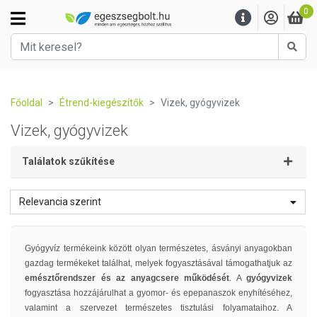
0
Kere
Főoldal
Étrend-kiegészítők
Vizek, gyógyvizek
Vizek, gyógyvizek
Találatok szűkítése
Relevancia szerint
Gyógyvíz termékeink között olyan természetes, ásványi anyagokban
gazdag termékeket találhat, melyek fogyasztásával támogathatjuk az
emésztőrendszer és az anyagcsere működését
. A
gyógyvizek
fogyasztása hozzájárulhat a gyomor- és epepanaszok enyhítéséhez,
valamint a szervezet természetes tisztulási folyamataihoz. A