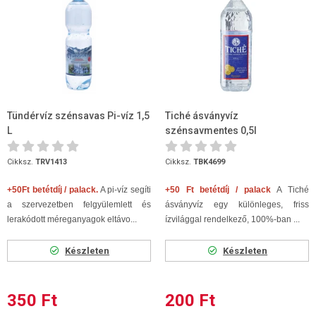
Tündérvíz szénsavas Pi-víz 1,5
Tiché ásványvíz
L
szénsavmentes 0,5l
Cikksz.
TRV1413
Cikksz.
TBK4699
+50Ft betétdíj / palack.
A pi-víz
seg
íti
+50 Ft betétdíj / palack
A Tiché
a szervezetben felgyülemlett és
ásványvíz egy különleges, friss
lerakódott méreganyagok eltávo...
ízvilággal rendelkező, 100%-ban ...
Készleten
Készleten
350 Ft
200 Ft