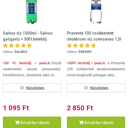
Salvus víz 1500ml - Salvus
Preventa 105 csökkentett
gyógyvíz + 50Ft betétdíj
deutérium víz szénsavas 1,5l
Cikksz.
SAL0012
Cikksz.
PRE3039
+50 Ft betétdíj / palack.
Túlzott
+50Ft betétdíj / palack.
A Preventa
savtermelés okozta panaszokra.
105 csökkentett deutériumtartalmú
Fürdőkúrához, sérülések utáni re...
ivóvíz kiegészítő jelleggel alka...
Készleten
Készleten
1 095 Ft
2 850 Ft
Kosárba rakom
Kosárba rakom