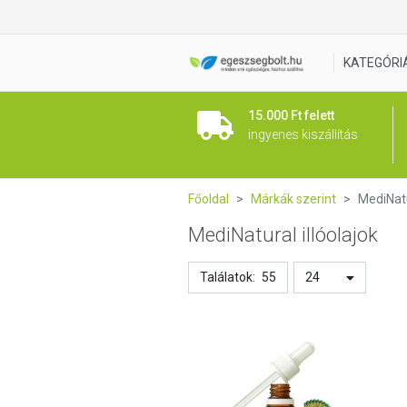
KATEGÓRI
15.000 Ft felett
ingyenes kiszállítás
Főoldal
Márkák szerint
MediNatu
MediNatural illóolajok
Találatok:
55
24