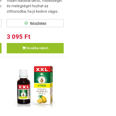
Vidám illatával derűt, frissességet
n
és melegséget hozhat az
zi
otthonodba, ha jó kedvre vágys...
Készleten
3 095 Ft
Kosárba rakom