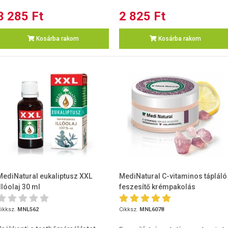
3 285 Ft
2 825 Ft
Kosárba rakom
Kosárba rakom
MediNatural eukaliptusz XXL
MediNatural C-vitaminos tápláló
illóolaj 30 ml
feszesítő krémpakolás
Hialuronsavval 100ml
ikksz.
MNL562
Cikksz.
MNL6078