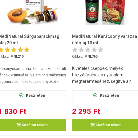
MediNatural Sárgabarackmag
MediNatural Karácsony varázsa
olaj 20 ml
illóolaj 10 ml
ikksz.
MNL210
Cikksz.
MNL760
Kivételes cseppek, melyek
Bársonyosan puha bőr, a szem körüli
hozzájárulnak a nyugalom
áncok kisimulása, valamint természetes
megteremtéséhez, segítve a r...
egeneráció – ezeket az előnyöket k...
Készleten
Készleten
1 830 Ft
2 295 Ft
Kosárba rakom
Kosárba rakom