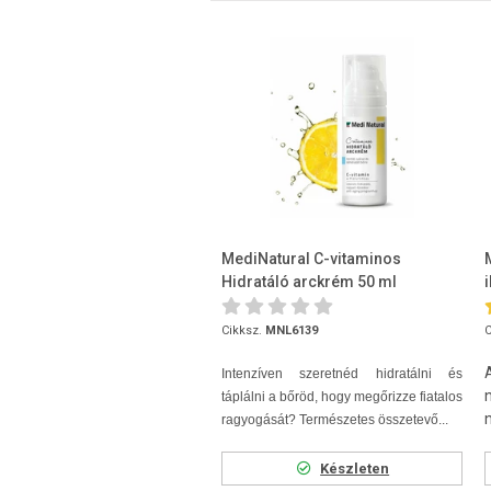
MediNatural C-vitaminos
Hidratáló arckrém 50 ml
Cikksz.
MNL6139
C
Intenzíven szeretnéd hidratálni és
n
táplálni a bőröd, hogy megőrizze fiatalos
n
ragyogását? Természetes összetevő...
Készleten