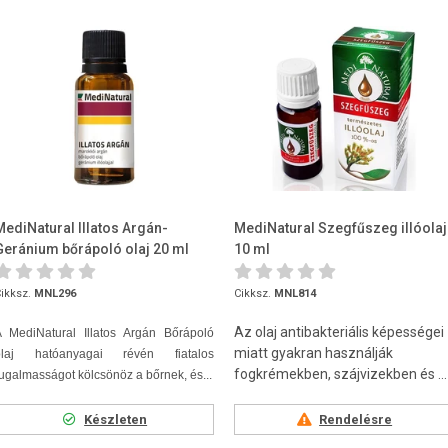
MediNatural Illatos Argán-
MediNatural Szegfűszeg illóolaj
Geránium bőrápoló olaj 20 ml
10 ml
ikksz.
MNL296
Cikksz.
MNL814
Az olaj antibakteriális képességei
A MediNatural Illatos Argán Bőrápoló
miatt gyakran használják
olaj hatóanyagai révén fiatalos
fogkrémekben, szájvizekben és ...
ugalmasságot kölcsönöz a bőrnek, és...
Készleten
Rendelésre