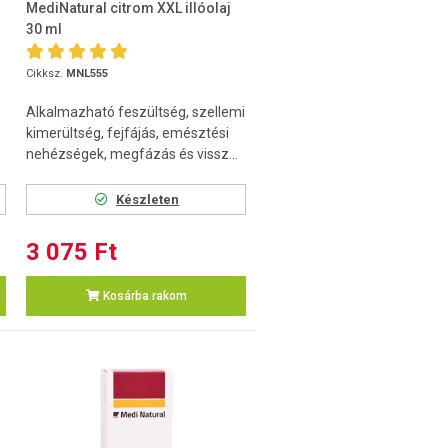
MediNatural citrom XXL illóolaj
30 ml
Cikksz.
MNL555
Alkalmazható feszültség, szellemi
kimerültség, fejfájás, emésztési
nehézségek, megfázás és vissz...
Készleten
3 075 Ft
Kosárba rakom