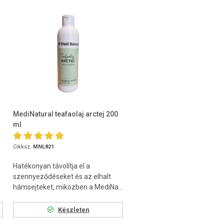
MediNatural teafaolaj arctej 200
ml
Cikksz.
MNL821
Hatékonyan távolítja el a
szennyeződéseket és az elhalt
hámsejteket, miközben a MediNa...
Készleten