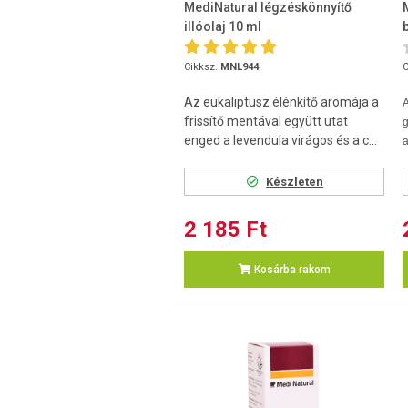
MediNatural légzéskönnyítő
illóolaj 10 ml
Cikksz.
MNL944
C
Az eukaliptusz élénkítő aromája a
frissítő mentával együtt utat
enged a levendula virágos és a c...
a
Készleten
2 185 Ft
Kosárba rakom