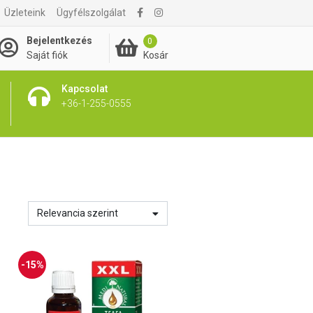
Üzleteink
Ügyfélszolgálat
Bejelentkezés
0
Kosár
Saját fiók
Kapcsolat
+36-1-255-0555
Relevancia szerint
-15%