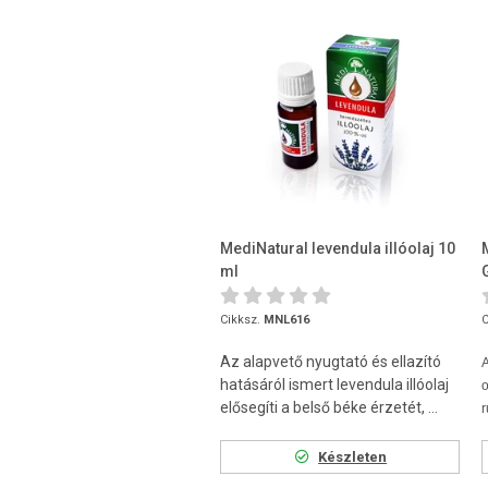
MediNatural levendula illóolaj 10
ml
Cikksz.
MNL616
C
Az alapvető nyugtató és ellazító
hatásáról ismert levendula illóolaj
elősegíti a belső béke érzetét, ...
r
Készleten