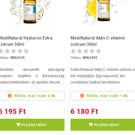
MediNatural Hyaluron Extra
MediNatural Aktív C-vitamin
szérum 30ml
szérum 30ml
ikksz.
MNL6115
Cikksz.
MNL6153
Hidratáló, ráncsimító anti-aging
A MediNatural Aktív C-vitamin szérum a
program. Segíthet a bőrszárazság
bőr megújítója. Egy egyszerű, ám
egszüntetésében, az apróbb ráncok ...
csodálatos hatású készítmény.
Kifutó, már csak:
2 db
Kifutó, már csak:
1 db
6 195 Ft
6 180 Ft
Kosárba rakom
Kosárba rakom