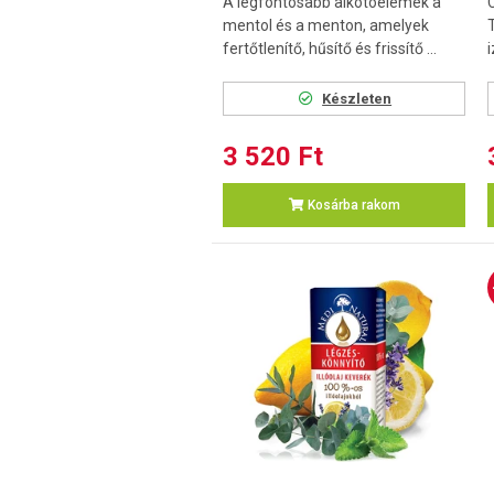
A legfontosabb alkotóelemek a
mentol és a menton, amelyek
T
fertőtlenítő, hűsítő és frissítő ...
i
Készleten
3 520 Ft
Kosárba rakom