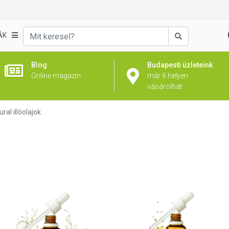
ÁK
Keresés
Blog
Budapesti üzleteink
Online magazin
már 6 helyen
vásárolhat
ral illóolajok