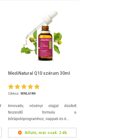
MediNatural Q10 szérum 30ml
Cikksz.
MNL6184
r
Innovatív, növényi olajjal dúsított
feszesítő formula a
bőrápolóprogramhoz, nappali és é...
Kifutó, már csak:
2 db