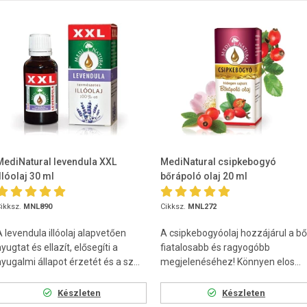
MediNatural levendula XXL
MediNatural csipkebogyó
illóolaj 30 ml
bőrápoló olaj 20 ml
ikksz.
MNL890
Cikksz.
MNL272
A levendula illóolaj alapvetően
A csipkebogyóolaj hozzájárul a bő
yugtat és ellazít, elősegíti a
fiatalosabb és ragyogóbb
yugalmi állapot érzetét és a sz...
megjelenéséhez! Könnyen elos...
Készleten
Készleten