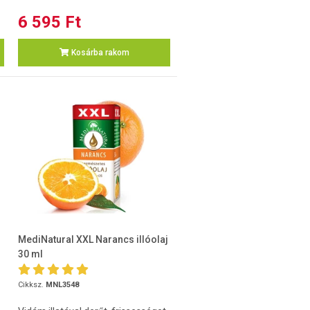
6 595 Ft
Kosárba rakom
MediNatural XXL Narancs illóolaj
30 ml
Cikksz.
MNL3548