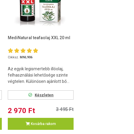
MediNatural teafaolaj XXL 20 ml
Cikksz.
MNL906
Az egyik legismertebb illóolaj,
felhasználási lehetősége szinte
végtelen. Különösen ajánlott bő...
Készleten
2 970 Ft
3 495 Ft
Kosárba rakom