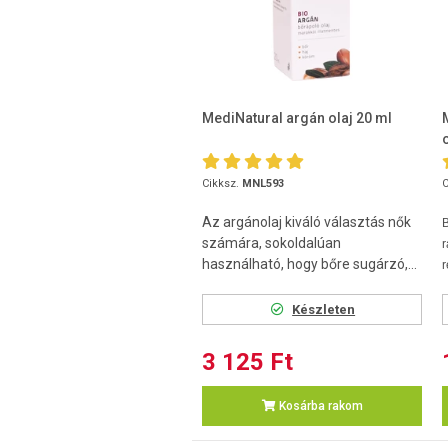
MediNatural argán olaj 20 ml
Cikksz.
MNL593
C
Az argánolaj kiváló választás nők
számára, sokoldalúan
r
használható, hogy bőre sugárzó,...
r
Készleten
3 125 Ft
Kosárba rakom