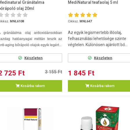
Medinatural Gránátalma
MediNatural teafaolaj 5 ml
bőrápoló olaj 20ml
ikksz.
MNL6108
Cikksz.
MNL647
Az egyik legismertebb illóolaj,
A gránátalma olaj antioxidánsokban
felhasználási lehetősége szinte
gazdag hatóanyagai méltán teszik az
végtelen. Különösen ajánlott bő...
nti-aging bőrápoló olajok egyik legért...
Készleten
Készleten
2 725 Ft
3 155 Ft
1 845 Ft
Kosárba rakom
Kosárba rakom