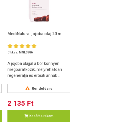
MediNatural jojoba olaj 20 ml
Cikksz.
MNL3586
A jojoba olajjal a bőr könnyen
megbarátkozik, mélyrehatóan
regenerálja és erősíti annak ...
Rendelésre
2 135 Ft
Kosárba rakom