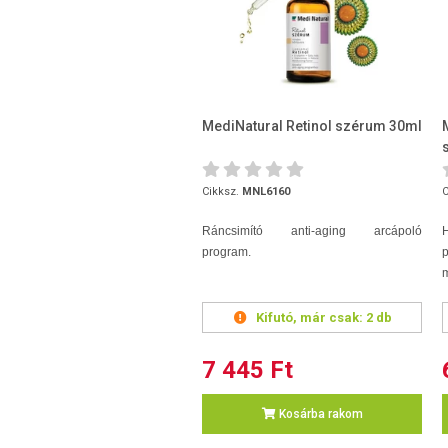
MediNatural Retinol szérum 30ml
Cikksz.
MNL6160
C
Ráncsimító anti-aging arcápoló
program.
m
Kifutó, már csak:
2 db
7 445 Ft
Kosárba rakom