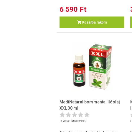
6 590 Ft
Kosárba rakom
MediNatural borsmenta illóolaj
XXL 30 ml
Cikksz.
MNL3135
C