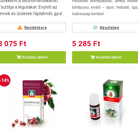
Csökkenti a testhőmérsékletet.
Feszesítő krémpakolás, amely minde
isztítja a légutakat. Enyhíti az
bőrtípusra kiváló – ápol, hidratál, iga
zmok és ízületek fájdalmát, gyul...
hatóanyag-bomba!
Rendelésre
Készleten
3 075 Ft
5 285 Ft
Kosárba rakom
Kosárba rakom
-14%