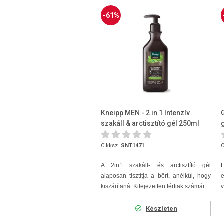
-61%
Kneipp MEN - 2 in 1 Intenzív
szakáll & arctisztító gél 250ml
g
Cikksz.
SNT1471
C
A 2in1 szakáll- és arctisztító gél
H
alaposan tisztítja a bőrt, anélkül, hogy
kiszárítaná. Kifejezetten férfiak számár...
v
Készleten