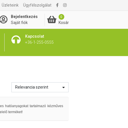
Üzleteink
Ügyfélszolgálat
Bejelentkezés
0
Kosár
Saját fiók
Kapcsolat
+36-1-255-0555
Relevancia szerint
ékes hatóanyagokat tartalmazó kézműves
elelő terméket!