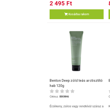
2 495 Ft
Kosárba rakom
Benton Deep zöld teás arctisztító
hab 120g
Cikksz.
BB0846
C
Érzékeny, zsíros vagy rendkívül száraz a