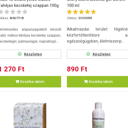
Fahéjas kecsketej szappan 100g
100 ml
ikksz.
M4U7118
Cikksz.
GCH3093
Alkalmazási terület: Higiéné
Természetes alapanyagokból készült
kézfertőtlenítésre a
atúr mákos-fahéjas kecsketej szappan,
egészségügyben, élelmiszerip...
ecsketejjel, pálmaolajjal, napraforgó...
Készleten
Készleten
1 270 Ft
890 Ft
Kosárba rakom
Kosárba rakom