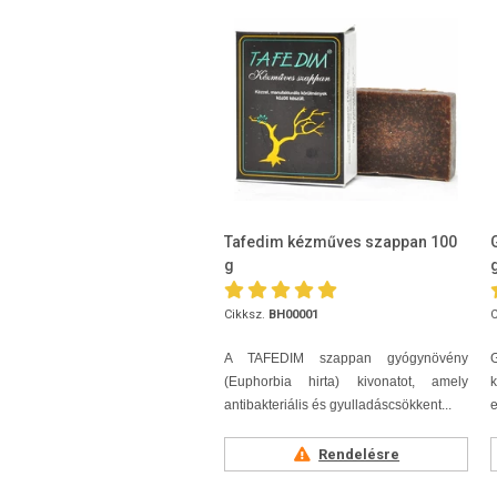
Tafedim kézműves szappan 100
g
Cikksz.
BH00001
C
A TAFEDIM szappan gyógynövény
(Euphorbia hirta) kivonatot, amely
antibakteriális és gyulladáscsökkent...
e
Rendelésre