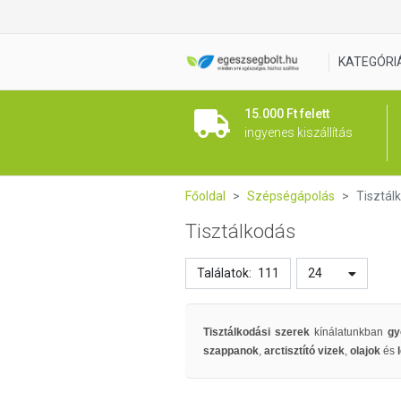
KATEGÓRI
15.000 Ft felett
ingyenes kiszállítás
Főoldal
Szépségápolás
Tisztál
Tisztálkodás
Találatok:
111
24
Tisztálkodási szerek
kínálatunkban
gy
szappanok
,
arctisztító vizek
,
olajok
és