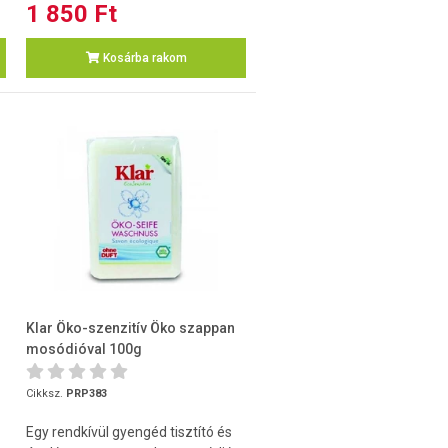
1 850 Ft
Kosárba rakom
Klar Öko-szenzitív Öko szappan
mosódióval 100g
Cikksz.
PRP383
Egy rendkívül gyengéd tisztító és