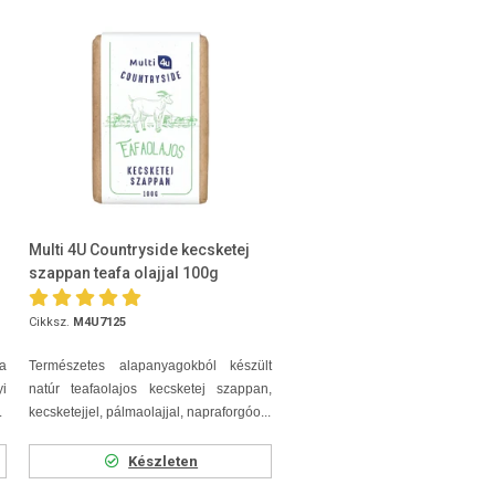
Multi 4U Countryside kecsketej
szappan teafa olajjal 100g
Cikksz.
M4U7125
ja
Természetes alapanyagokból készült
i
natúr teafaolajos kecsketej szappan,
.
kecsketejjel, pálmaolajjal, napraforgóo...
Készleten