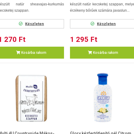
készült natúr sheavajas-kurkumás
készült natúr kecsketej szappan, mely
ecsketej szappan.
érzékeny bőrűek számára javaslun...
Készleten
Készleten
1 270 Ft
1 295 Ft
Kosárba rakom
Kosárba rakom
Multi 4U Countryside Mákos-
Glory kézfertőtlenítő gél Citrom