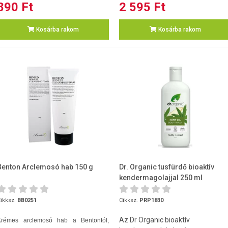
890 Ft
2 595 Ft
Kosárba rakom
Kosárba rakom
Benton Arclemosó hab 150 g
Dr. Organic tusfürdő bioaktív
kendermagolajjal 250 ml
ikksz.
BB0251
Cikksz.
PRP1830
Az Dr Organic bioaktív
Krémes arclemosó hab a Bentontól,