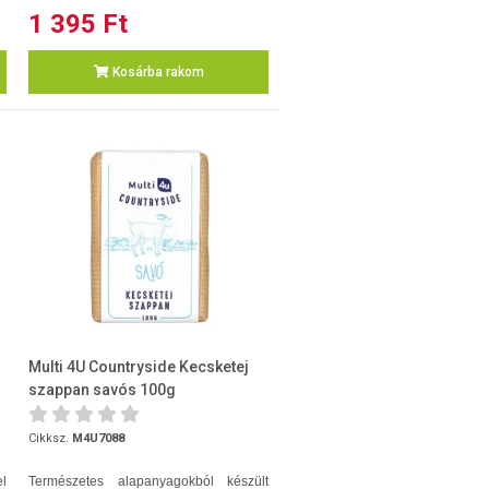
1 395 Ft
Kosárba rakom
Multi 4U Countryside Kecsketej
szappan savós 100g
Cikksz.
M4U7088
l
Természetes alapanyagokból készült