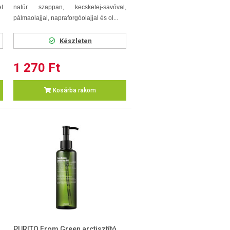
et
natúr szappan, kecsketej-savóval,
pálmaolajjal, napraforgóolajjal és ol...
Készleten
1 270 Ft
Kosárba rakom
PURITO From Green arctisztító