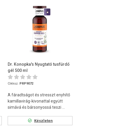
Dr. Konopka's Nyugtató tusfürdő
gél 500 ml
Cikksz.
PRP9072
A fáradtságot és stresszt enyhítő
kamillavirág-kivonattal együtt
simává és bársonyossá teszi ...
Készleten