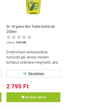
Dr. Organic Bio Teafa tusfürdő
250ml
Cikksz.
PRP683
Eredményes antiszeptikus
tusfürdő gél, amely minden
.
bőrtípus számára megfelelő, aká...
Készleten
2 795 Ft
Kosárba rakom