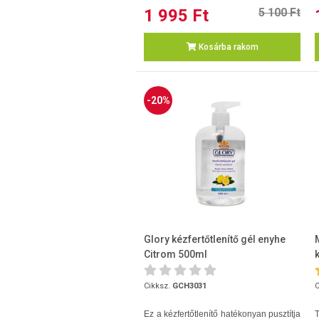
1 995 Ft
5 100 Ft
Kosárba rakom
-20%
Glory kézfertőtlenítő gél enyhe
Citrom 500ml
Cikksz.
GCH3031
C
Ez a kézfertőtlenítő hatékonyan pusztítja