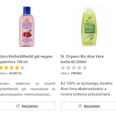
Glory Kézfertőtlenítő gél vegyes
Dr. Organic Bio Aloe Vera
gyümölcs 100 ml
tusfürdő 250ml
ikksz.
GCH3116
Cikksz.
PRP652
Az 100%-os tisztaságú, bioaktív
Gomba-, baktérium- és vírusölő
Aloe Vera alkalmazásakor a
kézfertőtlenítő gél. Használható az
növény jótékony poliszacharid...
gészségügyben, élelmiszeriparban,...
Készleten
Készleten