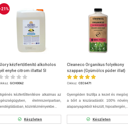
-21%
Glory kézfertőtlenítő alkoholos
Cleaneco Organikus folyékony
él enyhe citrom illattal 5l
szappan (Gyümölcs púder illat)
1L
ikksz.
GCH0062
Cikksz.
CEC6471
igiénés kézfertőtlenítésre alkalmas az
Gyengéden tisztítja a kezet és megóv
egészségügyben, élelmiszeriparban,
a bőrt a kiszáradástól. 100% növény
endéglátásban, közintézményekbe...
alapanyagokból készült, hipoallergén,..
Készleten
Készleten