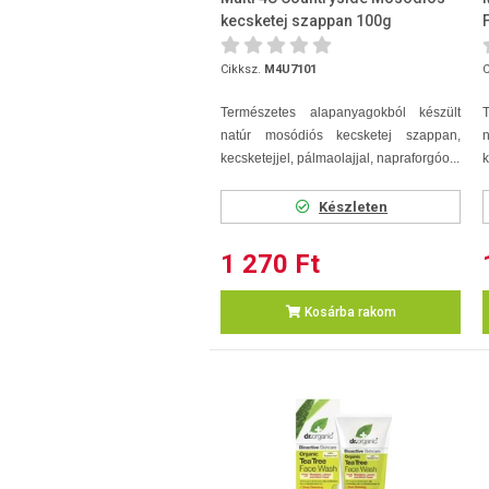
kecsketej szappan 100g
Cikksz.
M4U7101
C
Természetes alapanyagokból készült
natúr mosódiós kecsketej szappan,
n
kecsketejjel, pálmaolajjal, napraforgóo...
k
Készleten
1 270 Ft
Kosárba rakom