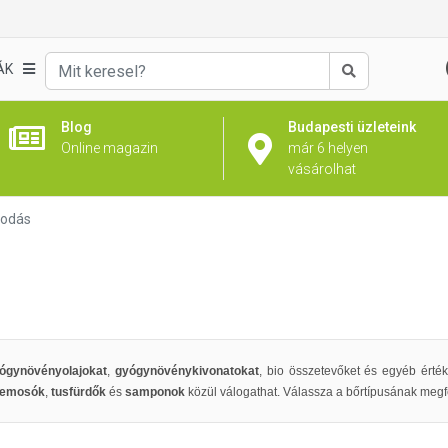
ÁK
Keresés
Blog
Budapesti üzleteink
Online magazin
már 6 helyen
vásárolhat
kodás
ógynövényolajokat
,
gyógynövénykivonatokat
, bio összetevőket és egyéb ért
lemosók
,
tusfürdők
és
samponok
közül válogathat. Válassza a bőrtípusának megf