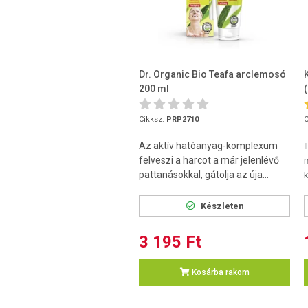
Dr. Organic Bio Teafa arclemosó
200 ml
Cikksz.
PRP2710
C
Az aktív hatóanyag-komplexum
I
felveszi a harcot a már jelenlévő
pattanásokkal, gátolja az úja...
k
Készleten
3 195 Ft
Kosárba rakom