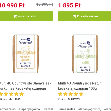
10 990 Ft
13 990 Ft
1 895 Ft
Kosárba rakom
Kosárba rakom
Multi 4U Countryside Sheavajas-
Multi 4U Countryside Natúr
kurkumás Kecsketej szappan
kecsketej szappan 100g
100g
ikksz.
M4U7095
Cikksz.
M4U7071
Természetes alapanyagokból, kézzel
Természetes alapanyagokból, kézze