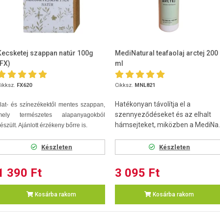
Kecsketej szappan natúr 100g
MediNatural teafaolaj arctej 200
(FX)
ml
ikksz.
FX620
Cikksz.
MNL821
Hatékonyan távolítja el a
llat- és színezékektől mentes szappan,
szennyeződéseket és az elhalt
mely természetes alapanyagokból
hámsejteket, miközben a MediNa..
észült. Ajánlott érzékeny bőrre is.
Készleten
Készleten
1 390 Ft
3 095 Ft
Kosárba rakom
Kosárba rakom