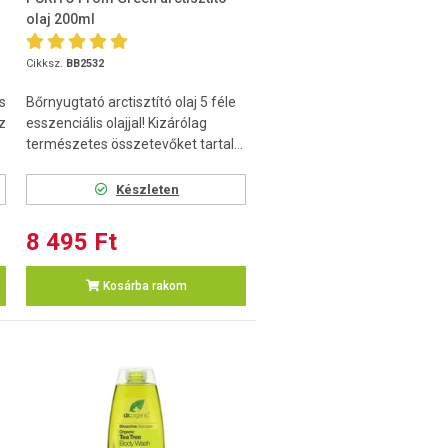
olaj 200ml
Cikksz.
BB2532
s
Bőrnyugtató arctisztító olaj 5 féle
z
esszenciális olajjal! Kizárólag
természetes összetevőket tartal...
Készleten
8 495 Ft
Kosárba rakom