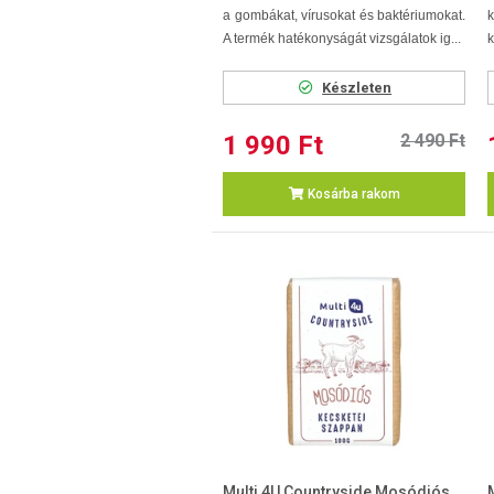
a gombákat, vírusokat és baktériumokat.
A termék hatékonyságát vizsgálatok ig...
k
Készleten
1 990 Ft
2 490 Ft
Kosárba rakom
Multi 4U Countryside Mosódiós