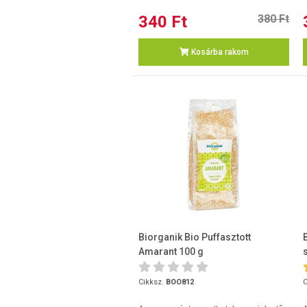
340 Ft
380 Ft
Kosárba rakom
Biorganik Bio Puffasztott
Amarant 100 g
Cikksz.
BOO812
C