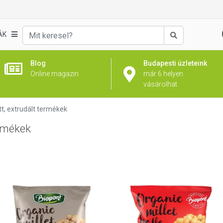
ÁK
Keresés
Blog
Budapesti üzleteink
Online magazin
már 6 helyen
vásárolhat
t, extrudált termékek
ermékek