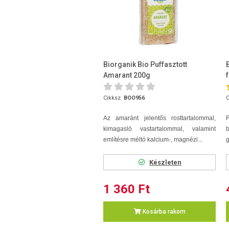
Biorganik Bio Puffasztott
Amarant 200g
Cikksz.
BOO956
C
Az amaránt jelentős rosttartalommal,
kimagasló vastartalommal, valamint
b
említésre méltó kalcium-, magnézi...
g
Készleten
1 360 Ft
Kosárba rakom