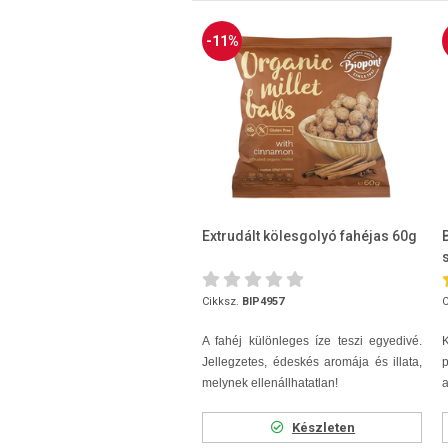
-11%
Extrudált kölesgolyó fahéjas 60g
Cikksz.
BIP4957
C
A fahéj különleges íze teszi egyedivé.
Jellegzetes, édeskés aromája és illata,
melynek ellenállhatatlan!
a
Készleten