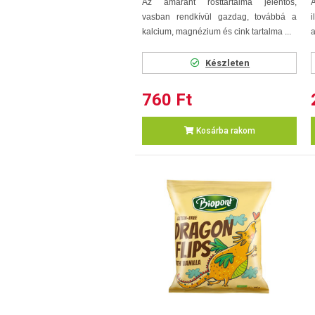
Az amaránt rosttartalma jelentős,
vasban rendkívül gazdag, továbbá a
i
kalcium, magnézium és cink tartalma ...
a
Készleten
760 Ft
Kosárba rakom