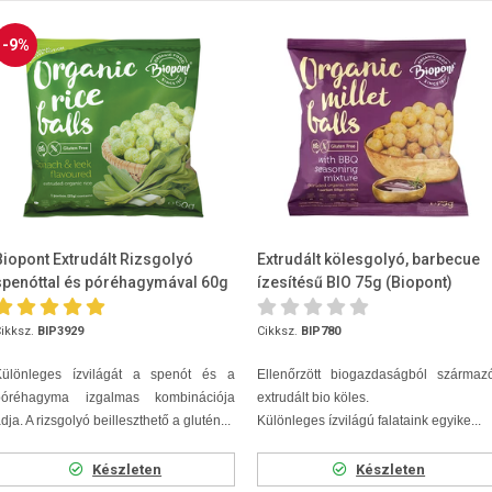
-9%
Biopont Extrudált Rizsgolyó
Extrudált kölesgolyó, barbecue
spenóttal és póréhagymával 60g
ízesítésű BIO 75g (Biopont)
ikksz.
BIP3929
Cikksz.
BIP780
Különleges ízvilágát a spenót és a
Ellenőrzött biogazdaságból származó
póréhagyma izgalmas kombinációja
extrudált bio köles.
dja. A rizsgolyó beilleszthető a glutén...
Különleges ízvilágú falataink egyike...
Készleten
Készleten