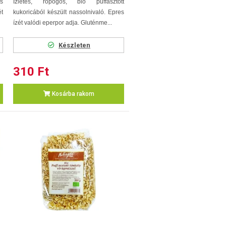
s
Ízletes, ropogós, bio puffasztott
ét
kukoricából készült nassolnivaló. Epres
ízét valódi eperpor adja. Gluténme...
Készleten
310 Ft
Kosárba rakom