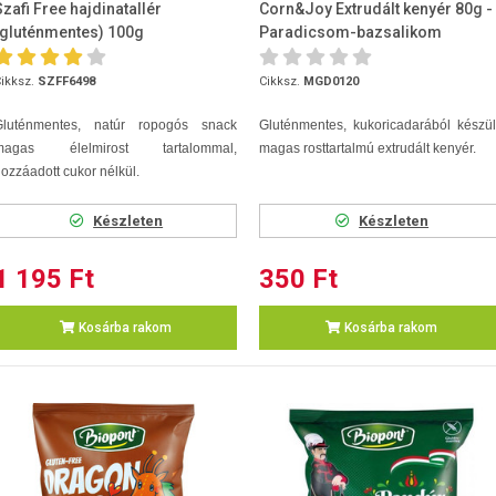
Szafi Free hajdinatallér
Corn&Joy Extrudált kenyér 80g -
(gluténmentes) 100g
Paradicsom-bazsalikom
ikksz.
SZFF6498
Cikksz.
MGD0120
Gluténmentes, natúr ropogós snack
Gluténmentes, kukoricadarából készül
magas élelmirost tartalommal,
magas rosttartalmú extrudált kenyér.
ozzáadott cukor nélkül.
Készleten
Készleten
1 195 Ft
350 Ft
Kosárba rakom
Kosárba rakom