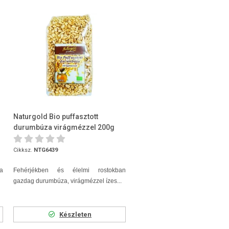
Naturgold Bio puffasztott
durumbúza virágmézzel 200g
Cikksz.
NTG6439
a
Fehérjékben és élelmi rostokban
gazdag durumbúza, virágmézzel ízes...
Készleten