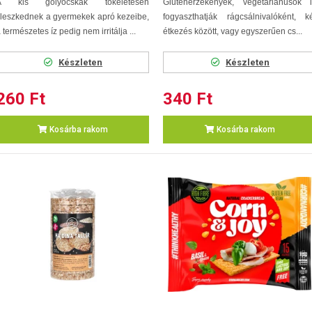
A kis golyócskák tökéletesen
Gluténérzékenyek, vegetáriánusok i
lleszkednek a gyermekek apró kezeibe,
fogyaszthatják rágcsálnivalóként, k
 természetes íz pedig nem irritálja ...
étkezés között, vagy egyszerűen cs...
Készleten
Készleten
260 Ft
340 Ft
Kosárba rakom
Kosárba rakom