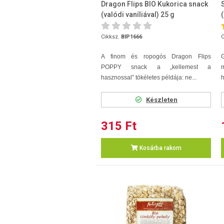
Dragon Flips BIO Kukorica snack
(valódi vaníliával) 25 g
Cikksz.
BIP1666
C
A finom és ropogós Dragon Flips
POPPY snack a „kellemest a
hasznossal” tökéletes példája: ne...
h
Készleten
315 Ft
Kosárba rakom