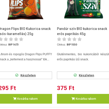
Dragon Flips BIO Kukorica snack
Pandúr szív BIO kukorica snack
(sós-karamellás) 25g
erős paprikás 45g
ikksz.
BIP1673
Cikksz.
BIP1550
 finom és ropogós Dragon Flips PUFFY
Gluténmentes, bio kukoricából készül
nack a „kellemest a hasznossal” tök...
erős paprikás ízű snack.
Készleten
Készleten
295 Ft
375 Ft
Kosárba rakom
Kosárba rakom