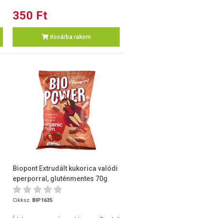
350 Ft
Kosárba rakom
Biopont Extrudált kukorica valódi
eperporral, gluténmentes 70g
Cikksz.
BIP1635