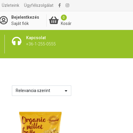
Üzleteink
Ügyfélszolgálat
Bejelentkezés
0
Kosár
Saját fiók
Kapcsolat
+36-1-255-0555
Relevancia szerint