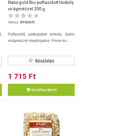
Naturgold Bio puffasztott tönköly
virágmézzel 200 g
Cikksz.
NTG5672
t,
Puffasztott, pattogtatott tönköly, illatos
virágmézzel megforgatva. Finom és...
Készleten
1 715 Ft
Kosárba rakom