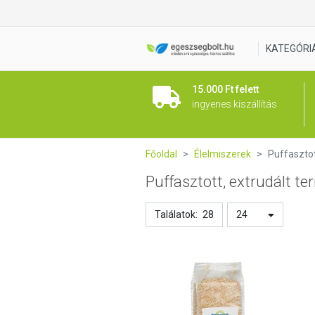
KATEGÓRI
15.000 Ft felett
ingyenes kiszállítás
Főoldal
Élelmiszerek
Puffasztot
Puffasztott, extrudált t
Találatok:
28
24