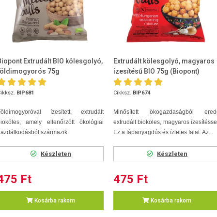
Biopont Extrudált BIO kölesgolyó,
Extrudált kölesgolyó, magyaros
földimogyorós 75g
ízesítésű BIO 75g (Biopont)
ikksz.
BIP681
Cikksz.
BIP674
Földimogyoróval ízesített, extrudált
Minősített ökogazdaságból ered
ioköles, amely ellenőrzött ökológiai
extrudált bioköles, magyaros ízesítésse
azdálkodásból származik.
Ez a tápanyagdús és ízletes falat. Az...
Készleten
Készleten
475 Ft
475 Ft
Kosárba rakom
Kosárba rakom