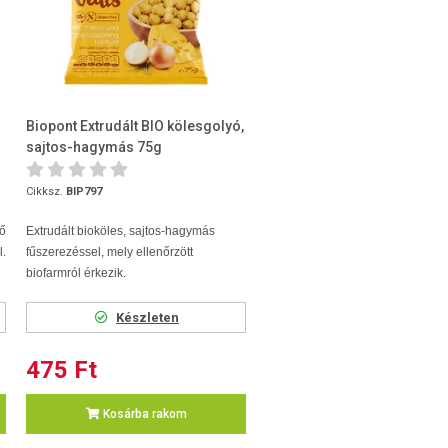
Biopont Extrudált BIO kölesgolyó,
sajtos-hagymás 75g
Cikksz.
BIP797
ő
Extrudált bioköles, sajtos-hagymás
l.
fűszerezéssel, mely ellenőrzött
biofarmról érkezik.
Készleten
475 Ft
Kosárba rakom