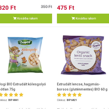
320 Ft
350 Ft
475 Ft
Kosárba rakom
Kosárba rakom
Bogi BIO Extrudált kölesgolyó
Extrudált lencse, hagymás-
sótlan 75g
borsos (gluténmentes) BIO 60 g
ikksz.
BIP4841
Cikksz.
BIP6821