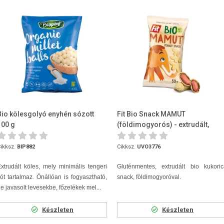
Bio kölesgolyó enyhén sózott
Fit Bio Snack MAMUT
100 g
(földimogyorós) - extrudált,
gluténmentes 50g
ikksz.
BIP882
Cikksz.
UVO3776
xtrudált köles, mely minimális tengeri
Gluténmentes, extrudált bio kukoric
ót tartalmaz. Önállóan is fogyasztható,
snack, földimogyoróval.
e javasolt levesekbe, főzelékek mel...
Készleten
Készleten