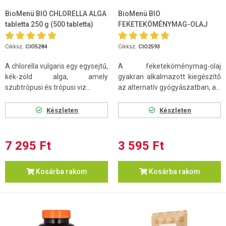
BioMenü BIO CHLORELLA ALGA
BioMenü BIO
tabletta 250 g (500 tabletta)
FEKETEKÖMÉNYMAG-OLAJ
100 ml
Cikksz.
CIO5284
Cikksz.
CIO2593
A chlorella vulgaris egy egysejtű,
A feketeköménymag-olaj
kék-zöld alga, amely
gyakran alkalmazott kiegészítő
szubtrópusi és trópusi viz...
az alternatív gyógyászatban, a...
Készleten
Készleten
7 295 Ft
3 595 Ft
Kosárba rakom
Kosárba rakom