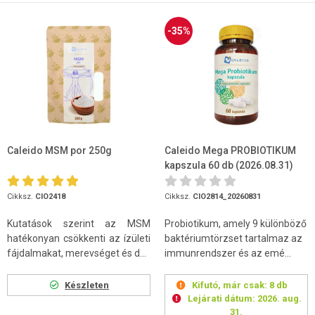
-35%
Caleido MSM por 250g
Caleido Mega PROBIOTIKUM
kapszula 60 db (2026.08.31)
Cikksz.
CIO2418
Cikksz.
CIO2814_20260831
Kutatások szerint az MSM
Probiotikum, amely 9 különböző
hatékonyan csökkenti az ízületi
baktériumtörzset tartalmaz az
fájdalmakat, merevséget és d...
immunrendszer és az emé...
Készleten
Kifutó, már csak:
8 db
Lejárati dátum:
2026. aug.
31.