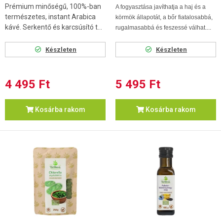
Prémium minőségű, 100%-ban
A fogyasztása javíthatja a haj és a
természetes, instant Arabica
körmök állapotát, a bőr fiatalosabbá,
kávé. Serkentő és karcsúsító t...
rugalmasabbá és feszessé válhat....
Készleten
Készleten
4 495 Ft
5 495 Ft
Kosárba rakom
Kosárba rakom