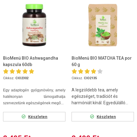
BioMenü BIO Ashwagandha
BioMenü BIO MATCHA TEA por
kapszula 60db
60 g
Cikksz.
CIO2302
Cikksz.
CIO2135
A legzöldebb tea, amely
Egy adaptogén gyógynövény, amely
egészséget, tradíciót és
hatékonyan támogathatja
harmóniát kínál. Egyedülálló...
szervezetünk egészségének megő...
Készleten
Készleten