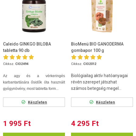
Caleido GINKGO BILOBA
BioMenü BIO GANODERMA
tabletta 90 db
gombapor 100 g
Cikksz.
CIO2494
Cikksz.
CIO2012
Biológiailag aktív hatóanyagai
Az agy és a vérkeringés
révén szerepet játszhat
karbantartására ősidők óta használt
számos betegség megel...
gyógynövény, most tabletta form...
Készleten
Készleten
1 995 Ft
4 295 Ft