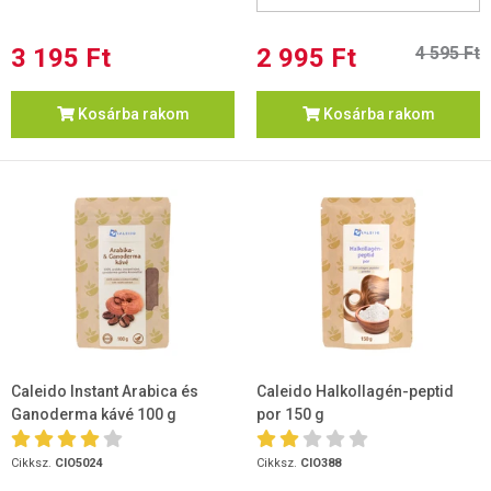
3 195 Ft
2 995 Ft
4 595 Ft
Kosárba rakom
Kosárba rakom
Caleido Instant Arabica és
Caleido Halkollagén-peptid
Ganoderma kávé 100 g
por 150 g
Cikksz.
CIO5024
Cikksz.
CIO388