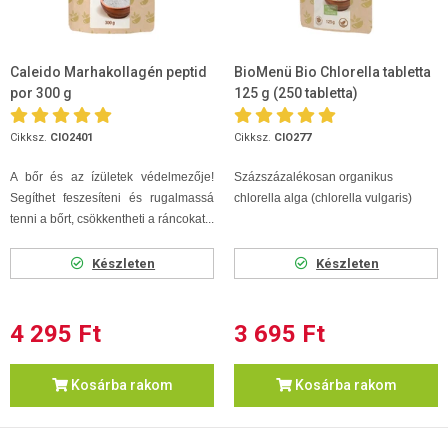
Caleido Marhakollagén peptid
BioMenü Bio Chlorella tabletta
por 300 g
125 g (250 tabletta)
Cikksz.
CIO2401
Cikksz.
CIO277
A bőr és az ízületek védelmezője!
Százszázalékosan organikus
Segíthet feszesíteni és rugalmassá
chlorella alga (chlorella vulgaris)
tenni a bőrt, csökkentheti a ráncokat...
Készleten
Készleten
4 295 Ft
3 695 Ft
Kosárba rakom
Kosárba rakom