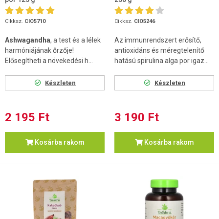
Cikksz.
CIO5710
Cikksz.
CIO5246
Ashwagandha
, a test és a lélek
Az immunrendszert erősítő,
harmóniájának őrzője!
antioxidáns és méregtelenítő
Elősegítheti a növekedési h...
hatású spirulina alga por igaz...
Készleten
Készleten
2 195 Ft
3 190 Ft
Kosárba rakom
Kosárba rakom