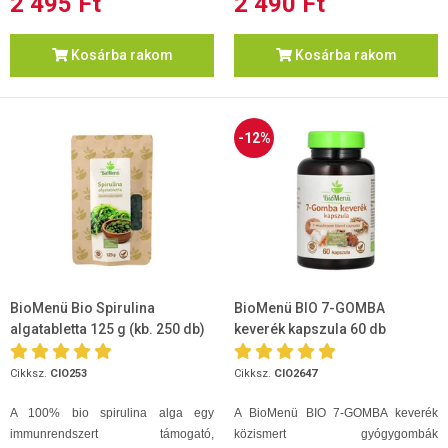
2 495 Ft
2 490 Ft
Kosárba rakom
Kosárba rakom
-12%
BioMenü Bio Spirulina
BioMenü BIO 7-GOMBA
algatabletta 125 g (kb. 250 db)
keverék kapszula 60 db
Cikksz.
CIO253
Cikksz.
CIO2647
A 100% bio spirulina alga egy
A BioMenü BIO 7-GOMBA keverék
immunrendszert támogató,
közismert gyógygombák