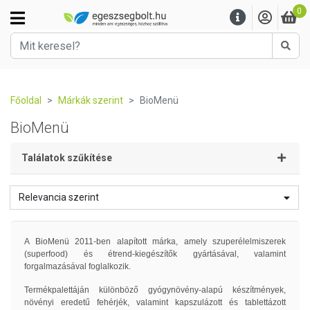
0
Kere
Főoldal
Márkák szerint
BioMenü
BioMenü
Találatok szűkítése
Relevancia szerint
A BioMenü 2011-ben alapított márka, amely szuperélelmiszerek
(superfood) és étrend-kiegészítők gyártásával, valamint
forgalmazásával foglalkozik.
Termékpalettáján különböző gyógynövény-alapú készítmények,
növényi eredetű fehérjék, valamint kapszulázott és tablettázott