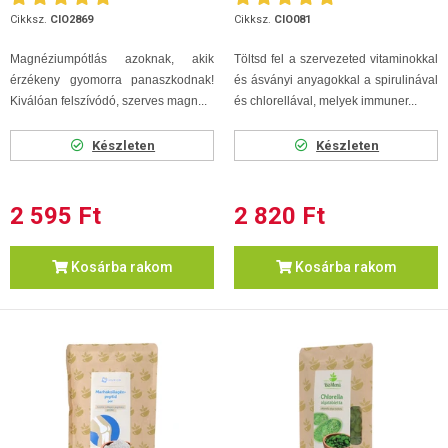
Cikksz.
CIO2869
Cikksz.
CIO081
Magnéziumpótlás azoknak, akik
Töltsd fel a szervezeted vitaminokkal
érzékeny gyomorra panaszkodnak!
és ásványi anyagokkal a spirulinával
Kiválóan felszívódó, szerves magn...
és chlorellával, melyek immuner...
Készleten
Készleten
2 595 Ft
2 820 Ft
Kosárba rakom
Kosárba rakom