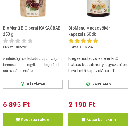
BioMenü BIO perui KAKAÓBAB
BioMenü Macagyökér
250 g
kapszula 60db
Cikksz.
CIO5208
Cikksz.
CIO2296
Kiegyensúlyozó és élénkítő
A minőségi csokoládé alapanyaga, a
hatású készítmény, egyszerűen
természet egyik legerősebb
bevehető kapszulában! T...
antioxidáns forrása.
Készleten
Készleten
6 895 Ft
2 190 Ft
Kosárba rakom
Kosárba rakom