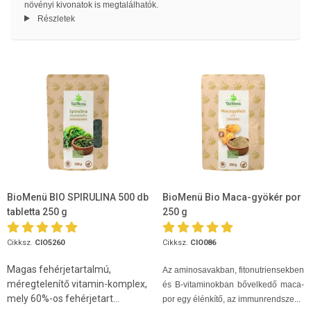
növényi kivonatok is megtalálhatók.
Részletek
BioMenü BIO SPIRULINA 500 db
BioMenü Bio Maca-gyökér por
tabletta 250 g
250 g
Cikksz.
CIO5260
Cikksz.
CIO086
Magas fehérjetartalmú,
Az aminosavakban, fitonutriensekben
méregtelenítő vitamin-komplex,
és B-vitaminokban bővelkedő maca-
mely 60%-os fehérjetart...
por egy élénkítő, az immunrendsze...