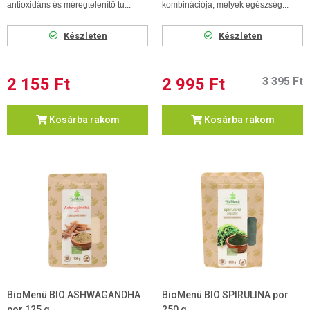
antioxidáns és méregtelenítő tu...
kombinációja, melyek egészség...
Készleten
Készleten
2 155 Ft
2 995 Ft
3 395 Ft
Kosárba rakom
Kosárba rakom
BioMenü BIO ASHWAGANDHA
BioMenü BIO SPIRULINA por
por 125 g
250 g