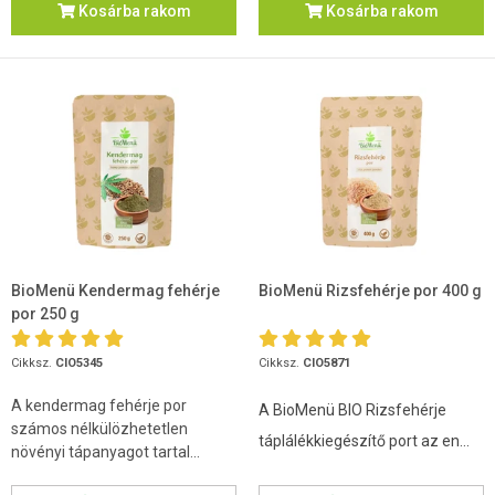
Kosárba rakom
Kosárba rakom
BioMenü Kendermag fehérje
BioMenü Rizsfehérje por 400 g
por 250 g
Cikksz.
CIO5345
Cikksz.
CIO5871
A kendermag fehérje por
A BioMenü BIO Rizsfehérje
számos nélkülözhetetlen
táplálékkiegészítő port az en...
növényi tápanyagot tartal...