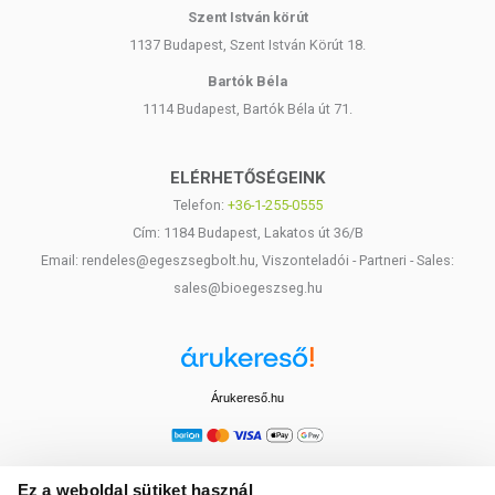
Szent István körút
1137 Budapest, Szent István Körút 18.
Bartók Béla
1114 Budapest, Bartók Béla út 71.
ELÉRHETŐSÉGEINK
Telefon:
+36-1-255-0555
Cím: 1184 Budapest, Lakatos út 36/B
Email: rendeles@egeszsegbolt.hu, Viszonteladói - Partneri - Sales:
sales@bioegeszseg.hu
Árukereső.hu
Ez a weboldal sütiket használ