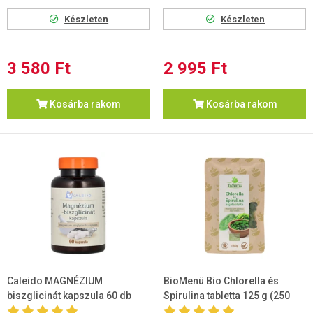
Készleten
Készleten
3 580 Ft
2 995 Ft
Kosárba rakom
Kosárba rakom
Caleido MAGNÉZIUM
BioMenü Bio Chlorella és
biszglicinát kapszula 60 db
Spirulina tabletta 125 g (250
tabletta)