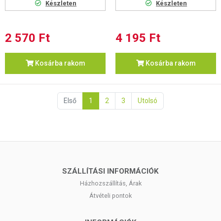
Készleten
Készleten
2 570 Ft
4 195 Ft
Kosárba rakom
Kosárba rakom
Első
1
2
3
Utolsó
SZÁLLÍTÁSI INFORMÁCIÓK
Házhozszállítás, Árak
Átvételi pontok