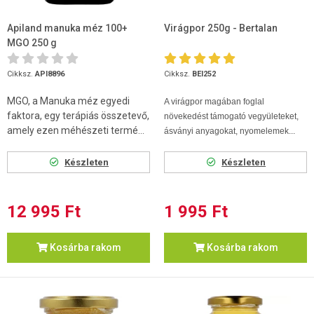
Apiland manuka méz 100+
Virágpor 250g - Bertalan
MGO 250 g
Cikksz.
API8896
Cikksz.
BEI252
MGO, a Manuka méz egyedi
A virágpor magában foglal
faktora, egy terápiás összetevő,
növekedést támogató vegyületeket,
amely ezen méhészeti termé...
ásványi anyagokat, nyomelemek...
Készleten
Készleten
12 995 Ft
1 995 Ft
Kosárba rakom
Kosárba rakom