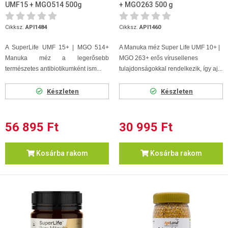
UMF15 + MGO514 500g
+ MGO263 500 g
Cikksz.
API1484
Cikksz.
API1460
A SuperLife UMF 15+ | MGO 514+
A Manuka méz Super Life UMF 10+ |
Manuka méz a legerősebb
MGO 263+ erős vírusellenes
természetes antibiotikumként ism...
tulajdonságokkal rendelkezik, így aj...
Készleten
Készleten
56 895 Ft
30 995 Ft
Kosárba rakom
Kosárba rakom