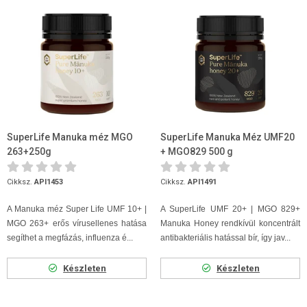
SuperLife Manuka méz MGO
SuperLife Manuka Méz UMF20
263+250g
+ MGO829 500 g
Cikksz.
API1453
Cikksz.
API1491
A Manuka méz Super Life UMF 10+ |
A SuperLife UMF 20+ | MGO 829+
MGO 263+ erős vírusellenes hatása
Manuka Honey rendkívül koncentrált
segíthet a megfázás, influenza é...
antibakteriális hatással bír, így jav...
Készleten
Készleten