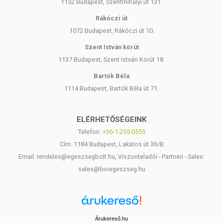
1152 Budapest, Szentmihályi út 131.
Rákóczi út
1072 Budapest, Rákóczi út 10.
Szent István körút
1137 Budapest, Szent István Körút 18.
Bartók Béla
1114 Budapest, Bartók Béla út 71.
ELÉRHETŐSÉGEINK
Telefon:
+36-1-255-0555
Cím: 1184 Budapest, Lakatos út 36/B
Email: rendeles@egeszsegbolt.hu, Viszonteladói - Partneri - Sales:
sales@bioegeszseg.hu
Árukereső.hu