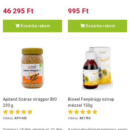
46 295 Ft
995 Ft
Kosárba rakom
Kosárba rakom
Apiland Száraz virágpor BIO
Bioeel Fenyőrügy szirup
230 g
mézzel 150g
Cikksz.
API1425
Cikksz.
BE1750
Tartalmaz 18 féle vitamint és 22 féle
A szirup fenyőrügyet tartalmaz, amely