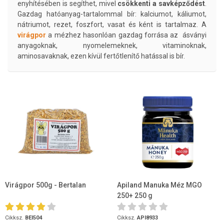
enyhítésében is segíthet, mivel
csökkenti a savképződést
.
Gazdag hatóanyag-tartalommal bír: kalciumot, káliumot,
nátriumot, rezet, foszfort, vasat és ként is tartalmaz. A
virágpor
a mézhez hasonlóan gazdag forrása az ásványi
anyagoknak, nyomelemeknek, vitaminoknak,
aminosavaknak, ezen kívül fertőtlenítő hatással is bír.
Virágpor 500g - Bertalan
Apiland Manuka Méz MGO
250+ 250 g
Cikksz.
BEI504
Cikksz.
API8933