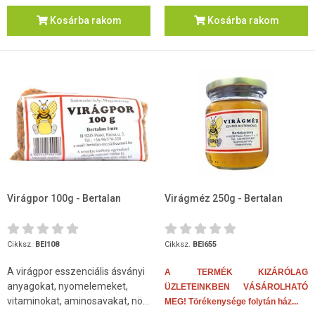
Kosárba rakom
Kosárba rakom
Virágpor 100g - Bertalan
Virágméz 250g - Bertalan
Cikksz.
BEI108
Cikksz.
BEI655
A virágpor esszenciális ásványi
A TERMÉK KIZÁRÓLAG
anyagokat, nyomelemeket,
ÜZLETEINKBEN VÁSÁROLHATÓ
vitaminokat, aminosavakat, nö...
MEG! Törékenysége folytán ház...