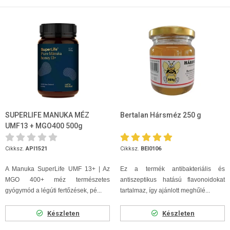
SUPERLIFE MANUKA MÉZ
Bertalan Hársméz 250 g
UMF13 + MGO400 500g
Cikksz.
API1521
Cikksz.
BEI0106
A Manuka SuperLife UMF 13+ | Az
Ez a termék antibakteriális és
MGO 400+ méz természetes
antiszeptikus hatású flavonoidokat
gyógymód a légúti fertőzések, pé...
tartalmaz, így ajánlott meghűlé...
Készleten
Készleten