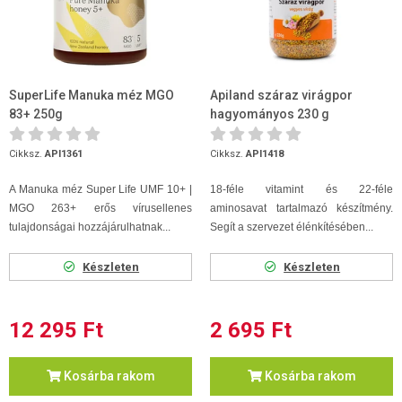
SuperLife Manuka méz MGO
Apiland száraz virágpor
83+ 250g
hagyományos 230 g
Cikksz.
API1361
Cikksz.
API1418
A Manuka méz Super Life UMF 10+ |
18-féle vitamint és 22-féle
MGO 263+ erős vírusellenes
aminosavat tartalmazó készítmény.
tulajdonságai hozzájárulhatnak...
Segít a szervezet élénkítésében...
Készleten
Készleten
12 295 Ft
2 695 Ft
Kosárba rakom
Kosárba rakom