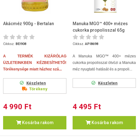
Akácméz 900g - Bertalan
Manuka MGO™ 400+ mézes
cukorka propolisszal 65g
Cikksz.
BEI908
Cikksz.
API8698
A TERMÉK KIZÁRÓLAG
A Manuka MGO™ 400+ mézes
ÜZLETEINKBEN KÉZBESÍTHETŐ!
cukorka propolisszal ötvözi a Manuka
Törékenysége miatt házhoz szá...
méz nyugtató hatását és a propoli...
Készleten
Készleten
Törékeny
4 990 Ft
4 495 Ft
Kosárba rakom
Kosárba rakom