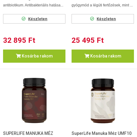
antibiotikum. Antibakteriális hatása...
gyógymód a légúti fertőzések, mint ...
Készleten
Készleten
32 895 Ft
25 495 Ft
Kosárba rakom
Kosárba rakom
SUPERLIFE MANUKA MÉZ
SuperLife Manuka Méz UMF10