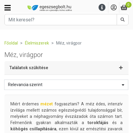
0
Kere
Főoldal
Élelmiszerek
Méz, virágpor
Méz, virágpor
Találatok szűkítése
Relevancia szerint
Miért érdemes
mézet
fogyasztani? A méz édes, intenzív
ízvilága mellett számos egészségvédő tulajdonsággal bír,
melyeket a néphagyomány évszázadok óta számon tart.
Felmenőink gyakran alkalmazták a
torokfájás
és a
köhögés csillapítására
, ezen kívül az emésztési zavarok