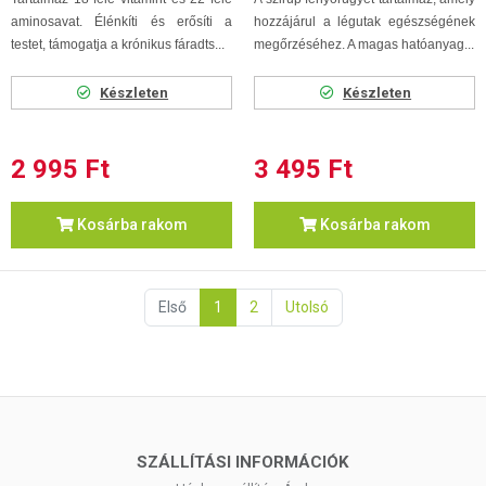
aminosavat. Élénkíti és erősíti a
hozzájárul a légutak egészségének
testet, támogatja a krónikus fáradts...
megőrzéséhez. A magas hatóanyag...
Készleten
Készleten
2 995 Ft
3 495 Ft
Kosárba rakom
Kosárba rakom
Első
1
2
Utolsó
SZÁLLÍTÁSI INFORMÁCIÓK