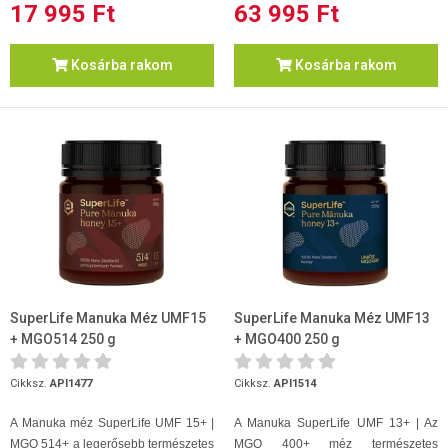
17 995 Ft
63 995 Ft
Kosárba rakom
Kosárba rakom
SuperLife Manuka Méz UMF15
SuperLife Manuka Méz UMF13
+ MGO514 250 g
+ MGO400 250 g
Cikksz.
API1477
Cikksz.
API1514
A Manuka méz SuperLife UMF 15+ |
A Manuka SuperLife UMF 13+ | Az
MGO 514+ a legerősebb természetes
MGO 400+ méz természetes