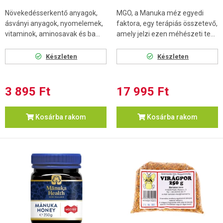
Növekedésserkentő anyagok,
MGO, a Manuka méz egyedi
ásványi anyagok, nyomelemek,
faktora, egy terápiás összetevő,
vitaminok, aminosavak és ba...
amely jelzi ezen méhészeti te...
Készleten
Készleten
3 895 Ft
17 995 Ft
Kosárba rakom
Kosárba rakom