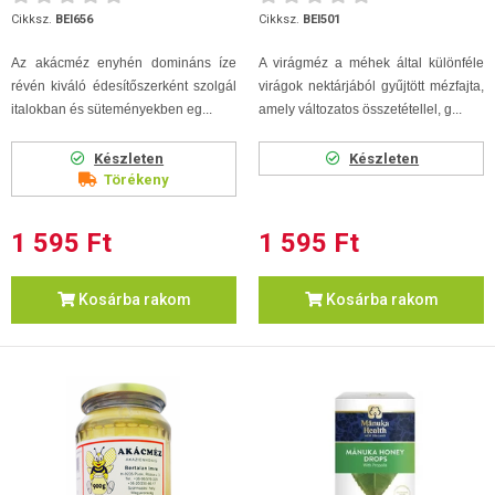
Cikksz.
BEI656
Cikksz.
BEI501
Az akácméz enyhén domináns íze
A virágméz a méhek által különféle
révén kiváló édesítőszerként szolgál
virágok nektárjából gyűjtött mézfajta,
italokban és süteményekben eg...
amely változatos összetétellel, g...
Készleten
Készleten
Törékeny
1 595 Ft
1 595 Ft
Kosárba rakom
Kosárba rakom