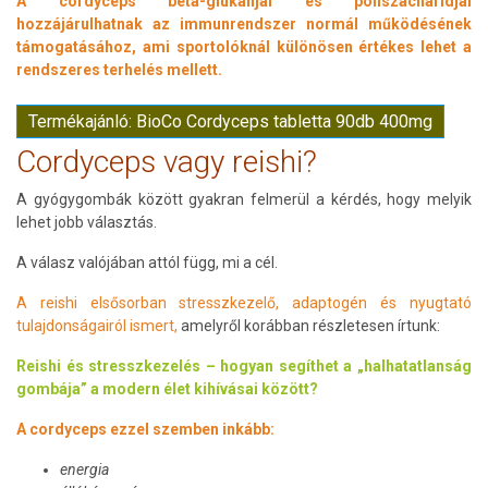
A cordyceps béta-glükánjai és poliszacharidjai
hozzájárulhatnak az immunrendszer normál működésének
támogatásához, ami sportolóknál különösen értékes lehet a
rendszeres terhelés mellett.
Termékajánló: BioCo Cordyceps tabletta 90db 400mg
Cordyceps vagy reishi?
A gyógygombák között gyakran felmerül a kérdés, hogy melyik
lehet jobb választás.
A válasz valójában attól függ, mi a cél.
A reishi elsősorban stresszkezelő, adaptogén és nyugtató
tulajdonságairól ismert,
amelyről korábban részletesen írtunk:
Reishi és stresszkezelés – hogyan segíthet a „halhatatlanság
gombája” a modern élet kihívásai között?
A cordyceps ezzel szemben inkább:
energia