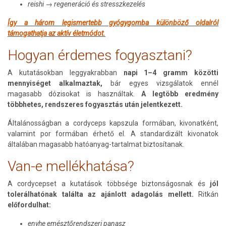
reishi → regeneráció és stresszkezelés
Így a három legismertebb gyógygomba különböző oldalról
támogathatja az aktív életmódot.
Hogyan érdemes fogyasztani?
A kutatásokban leggyakrabban
napi 1–4 gramm közötti
mennyiséget alkalmaztak,
bár egyes vizsgálatok ennél
magasabb dózisokat is használtak.
A legtöbb eredmény
többhetes, rendszeres fogyasztás után jelentkezett.
Általánosságban a cordyceps kapszula formában, kivonatként,
valamint por formában érhető el. A standardizált kivonatok
általában magasabb hatóanyag-tartalmat biztosítanak.
Van-e mellékhatása?
A cordycepset a kutatások többsége biztonságosnak és
jól
tolerálhatónak találta az ajánlott adagolás mellett.
Ritkán
előfordulhat:
enyhe emésztőrendszeri panasz