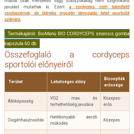
mások csak mérsékelt vagy statisztikailag nem szignifikáns
javulást mutattak ki. Ezért
a cordyceps nem tekinthető
csodaszernek, de ígéretes ergogén támogatás lehet sportolók
számára.
Termékajánló: BioMenü BIO CORDYCEPS sinensis gomba
kapszula 60 db
Összefoglaló a cordyceps
sportolói előnyeiről
Bizonyíték
Terület
Lehetséges előny
erőssége
VO2 max és
Közepes-
Állóképesség
terhelhetőség javulása
erős
Hatékonyabb aerob
Oxigénhasznosítás
Közepes
működés