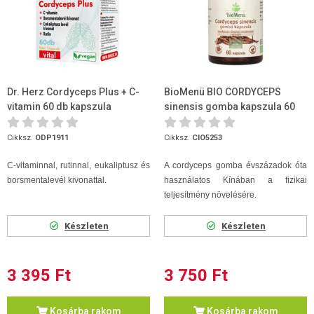
Dr. Herz Cordyceps Plus + C-
BioMenü BIO CORDYCEPS
vitamin 60 db kapszula
sinensis gomba kapszula 60
db
Cikksz.
ODP1911
Cikksz.
CIO5253
C-vitaminnal, rutinnal, eukaliptusz és
A cordyceps gomba évszázadok óta
borsmentalevél kivonattal.
használatos Kínában a fizikai
teljesítmény növelésére.
Készleten
Készleten
3 395 Ft
3 750 Ft
Kosárba rakom
Kosárba rakom