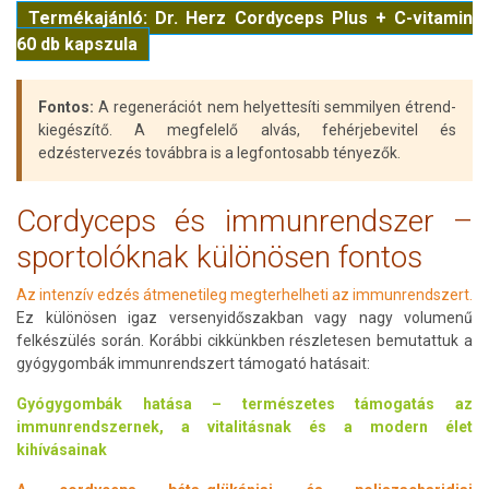
Termékajánló: Dr. Herz Cordyceps Plus + C-vitamin
60 db kapszula
Fontos:
A regenerációt nem helyettesíti semmilyen étrend-
kiegészítő. A megfelelő alvás, fehérjebevitel és
edzéstervezés továbbra is a legfontosabb tényezők.
Cordyceps és immunrendszer –
sportolóknak különösen fontos
Az intenzív edzés átmenetileg megterhelheti az immunrendszert.
Ez különösen igaz versenyidőszakban vagy nagy volumenű
felkészülés során. Korábbi cikkünkben részletesen bemutattuk a
gyógygombák immunrendszert támogató hatásait:
Gyógygombák hatása – természetes támogatás az
immunrendszernek, a vitalitásnak és a modern élet
kihívásainak