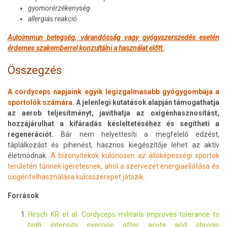
gyomorérzékenység
allergiás reakció
Autoimmun betegség, várandósság vagy gyógyszerszedés esetén
érdemes szakemberrel konzultálni a használat előtt.
Összegzés
A cordyceps napjaink egyik legizgalmasabb gyógygombája a
sportolók számára.
A jelenlegi kutatások alapján támogathatja
az aerob teljesítményt, javíthatja az oxigénhasznosítást,
hozzájárulhat a kifáradás késleltetéséhez és segítheti a
regenerációt.
Bár nem helyettesíti a megfelelő edzést,
táplálkozást és pihenést, hasznos kiegészítője lehet az aktív
életmódnak.
A bizonyítékok különösen az állóképességi sportok
területén tűnnek ígéretesnek, ahol a szervezet energiaellátása és
oxigénfelhasználása kulcsszerepet játszik.
Források
Hirsch KR et al. Cordyceps militaris improves tolerance to
high intensity exercise after acute and chronic