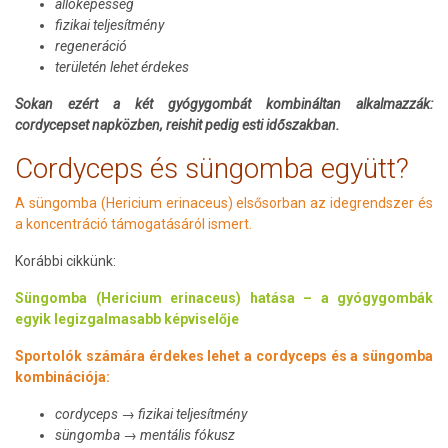
állóképesség
fizikai teljesítmény
regeneráció
területén lehet érdekes
Sokan ezért a két gyógygombát kombináltan alkalmazzák:
cordycepset napközben, reishit pedig esti időszakban.
Cordyceps és süngomba együtt?
A süngomba (Hericium erinaceus) elsősorban az idegrendszer és
a koncentráció támogatásáról ismert.
Korábbi cikkünk:
Süngomba (Hericium erinaceus) hatása – a gyógygombák
egyik legizgalmasabb képviselője
Sportolók számára érdekes lehet a cordyceps és a süngomba
kombinációja:
cordyceps → fizikai teljesítmény
süngomba → mentális fókusz