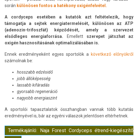
során
különösen fontos a hatékony oxigénfelvétel.
A cordyceps esetében a kutatók azt feltételezik, hogy
támogatja a sejtek energiatermelését, különösen az ATP
(adenozin-trifoszfát) képződését, amely a szervezet
elsődleges energiaforrása.
Emellett
szerepet játszhat az
oxigén hasznosításának optimalizálásában is.
Ennek eredményeként egyes sportolók a
következő előnyökről
számolnak be:
hosszabb edzésidő
jobb állóképesség
lassabb kifáradás
gyorsabb regeneráció
nagyobb energiaszint
A sportolói tapasztalatok összhangban vannak több kutatás
eredményével is, bár az egyéni válaszok jelentősen eltérhetnek.
Termékajánló: Naja Forest Cordyceps étrend-kiegészítő