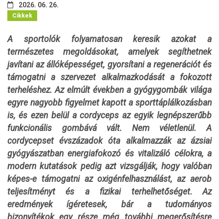
2026. 06. 26.
Cikkek
A sportolók folyamatosan keresik azokat a
természetes megoldásokat, amelyek segíthetnek
javítani az állóképességet, gyorsítani a regenerációt és
támogatni a szervezet alkalmazkodását a fokozott
terheléshez. Az elmúlt években a gyógygombák világa
egyre nagyobb figyelmet kapott a sporttáplálkozásban
is, és ezen belül a cordyceps az egyik legnépszerűbb
funkcionális gombává vált. Nem véletlenül. A
cordycepset évszázadok óta alkalmazzák az ázsiai
gyógyászatban energiafokozó és vitalizáló célokra, a
modern kutatások pedig azt vizsgálják, hogy valóban
képes-e támogatni az oxigénfelhasználást, az aerob
teljesítményt és a fizikai terhelhetőséget. Az
eredmények ígéretesek, bár a tudományos
bizonyítékok egy része még további megerősítésre