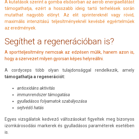
A kutatások szerint a gomba elsősorban az aerob energiaellátást
támogathatja, ezért a hosszabb ideig tartó terhelések során
mutathat nagyobb előnyt. Az elit sprintereknél vagy rövid,
maximális intenzitású teljesítményeknél kevésbé egyértelműek
az eredmények.
Segíthet a regenerációban is?
A sportteljesítmény nemcsak az edzésen múlik, hanem azon is,
hogy a szervezet milyen gyorsan képes helyreállni.
A cordyceps több olyan tulajdonsággal rendelkezik, amely
támogathatja a regenerációt:
antioxidáns aktivitás
immunrendszer támogatása
gyulladásos folyamatok szabályozása
sejtvédő hatás
Egyes vizsgálatok kedvező változásokat figyeltek meg bizonyos
izomkárosodási markerek és gyulladásos paraméterek esetében
is.