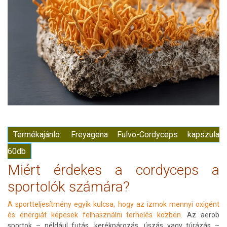
Termékajánló: Freyagena Fulvo-Cordyceps kapszula
60db
Miért érdekes a cordyceps a
sportolók számára?
A sportteljesítmény egyik kulcsa, hogy az izmok mennyi oxigént
és energiát képesek felhasználni terhelés közben.
Az aerob
sportok – például futás, kerékpározás, úszás vagy túrázás –