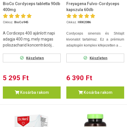
BioCo Cordyceps tabletta 90db
Freyagena Fulvo-Cordyceps
400mg
kapszula 60db
Cikksz.
BioCo945
Cikksz.
HRK2086
A Cordiceps 400 ajánlott napi
Cordyceps sinensis és Shilajit
adagja 400 mg, mely magas
kivonatot tartalmaz. Ez a prémium
poliszacharid koncentrációj...
adaptogén komplex kifejezetten a ...
Készleten
Készleten
5 295 Ft
6 390 Ft
Kosárba rakom
Kosárba rakom