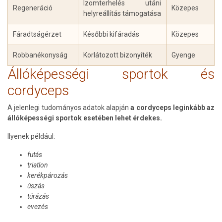
Izomterhelés utáni
Regeneráció
Közepes
helyreállítás támogatása
Fáradtságérzet
Későbbi kifáradás
Közepes
Robbanékonyság
Korlátozott bizonyíték
Gyenge
Állóképességi sportok és
cordyceps
A jelenlegi tudományos adatok alapján
a cordyceps leginkább az
állóképességi sportok esetében lehet érdekes.
Ilyenek például:
futás
triatlon
kerékpározás
úszás
túrázás
evezés