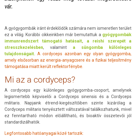
vár.
A gyógygombák iránt érdeklődők számára nem ismeretlen terület
ez a világ. Korábbi cikkeinkben már bemutattuk a
gyógygombák
immunrendszert támogató hatásait,
a reishi szerepét a
stresszkezelésben
, valamint
a süngomba különleges
tulajdonságait.
A cordyceps azonban egy olyan gyógygomba,
amely elsősorban az energia-anyagcsere és a fizikai teljesítmény
támogatása miatt került reflektorfénybe.
Mi az a cordyceps?
A cordyceps egy különleges gyógygomba-csoport, amelynek
legismertebb képviselői a Cordyceps sinensis és a Cordyceps
militaris. Napjaink étrend-kiegészítőiben szinte kizárólag a
Cordyceps militaris tenyésztett változatával találkozhatunk, mivel
ez fenntartható módon előállítható, és bioaktív összetevői jól
standardizálhatók.
Legfontosabb hatóanyagai közé tartozik: