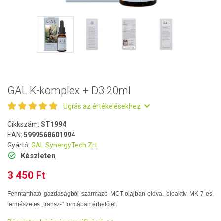
GAL K-komplex + D3 20ml
Ugrás az értékelésekhez
Cikkszám:
ST1994
EAN:
5999568601994
Gyártó:
GAL SynergyTech Zrt.
Készleten
3 450 Ft
Fenntartható gazdaságból származó MCT-olajban oldva, bioaktív MK-7-es,
természetes „transz-” formában érhető el.