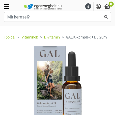
0
Kere
Főoldal
Vitaminok
D-vitamin
GAL K-komplex + D3 20ml