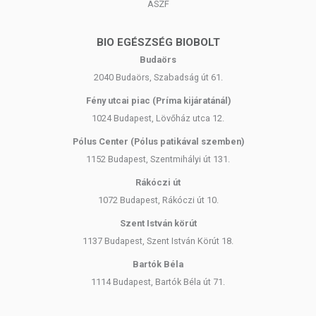
ÁSZF
csomagolásán találják meg.
BIO EGÉSZSÉG BIOBOLT
Az étrend-kiegészítők az érvényben levő európai uniós szabályozás
Budaörs
szerint élelmiszereknek minősülnek, amelyek a hagyományos étrend
2040 Budaörs, Szabadság út 61.
kiegészítését szolgálják, és koncentrált formában tartalmaznak
tápanyagokat. Bár az étrend-kiegészítők kedvező élettani
Fény utcai piac (Príma kijáratánál)
hatással rendelkezhetnek, amely egyénenként eltérő lehet, jelölésük,
1024 Budapest, Lövőház utca 12.
megjelenítésük, és reklámozásuk során nem engedélyezett a
készítményeknek betegséget megelőző vagy gyógyító
Pólus Center (Pólus patikával szemben)
hatást tulajdonítani.
1152 Budapest, Szentmihályi út 131.
A termék nem helyettesíti a kiegyensúlyozott, vegyes étrendet és az
Rákóczi út
egészséges életmódot! A termék nem gyógyít betegségeket! A termék
1072 Budapest, Rákóczi út 10.
nem az orvosi kezelés helyettesítésére alkalmas! Betegség esetén
Szent István körút
használatát beszélje meg kezelőorvosával. Az ajánlott napi
1137 Budapest, Szent István Körút 18.
fogyasztási mennyiséget ne lépje túl! Ne szedje a készítményt, ha az
összetevők bármelyikére érzékeny vagy allergiás! Kisgyermektől
Bartók Béla
elzárva tartandó!
1114 Budapest, Bartók Béla út 71.