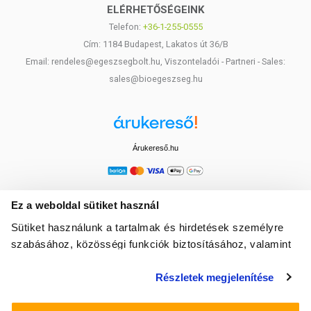
ELÉRHETŐSÉGEINK
Telefon:
+36-1-255-0555
Cím: 1184 Budapest, Lakatos út 36/B
Email: rendeles@egeszsegbolt.hu, Viszonteladói - Partneri - Sales:
sales@bioegeszseg.hu
Árukereső.hu
Ez a weboldal sütiket használ
Sütiket használunk a tartalmak és hirdetések személyre
szabásához, közösségi funkciók biztosításához, valamint
weboldalforgalmunk elemzéséhez. Ezenkívül közösségi
Részletek megjelenítése
média-, hirdető- és elemező partnereinkkel megosztjuk az
Ön weboldalhasználatra vonatkozó adatait, akik
kombinálhatják az adatokat más olyan adatokkal,