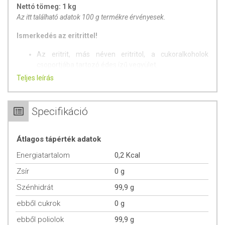
Nettó tömeg: 1 kg
Az itt található adatok 100 g termékre érvényesek.
Ismerkedés az eritrittel!
Az eritrit, más néven eritritol, a cukoralkoholok
csoportjába tartozó édes ízű vegyület.
Ez egy nulla kalóriás, növényi eredetű, természetes
Teljes leírás
édesítőszer.
Glikémiás indexe 0, ami azt jelenti, hogy nem emeli
meg a vércukor- és inzulinszintet, így a cukorbetegek
Specifikáció
is biztonsággal alkalmazhatják. Egy gramm eritrit
körülbelül 0,24 kcal energiát szolgáltat, míg a cukor
Átlagos tápérték adatok
esetében ez az érték 4 kcal (a maltit és a xilit pedig
grammonként 2,4 kcal energiát tartalmaznak).
Energiatartalom
0,2 Kcal
Fogyókúra során is hatékonyan bevethető.
A candida-diétát követők is fogyaszthatják.
Zsír
0 g
Paleolit étrendbe is beilleszthető!
Szénhidrát
99,9 g
Alkalmazás:
Kristálycukor kiváltására használható,
ebből cukrok
0 g
édesítőereje a hagyományos cukor mintegy 80%-a.
ebből poliolok
99,9 g