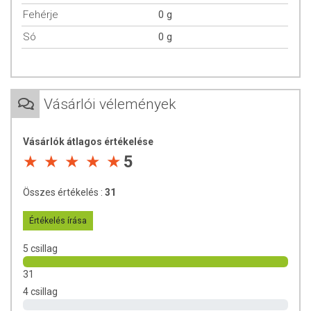
Figyelmeztetés:
Mértéktelen fogyasztása hashajtó hatást
Fehérje
0 g
válthat ki.
Só
0 g
TOVÁBBI TUDNIVALÓK
Tárolás:
30°C alatt, száraz, hűvös helyen.
Vásárlói vélemények
Forgalmazó:
Multi 4U Hungary Kft.
Származási ország:
Kína
Vásárlók átlagos értékelése
5
Összes értékelés :
31
Értékelés írása
5 csillag
31
4 csillag