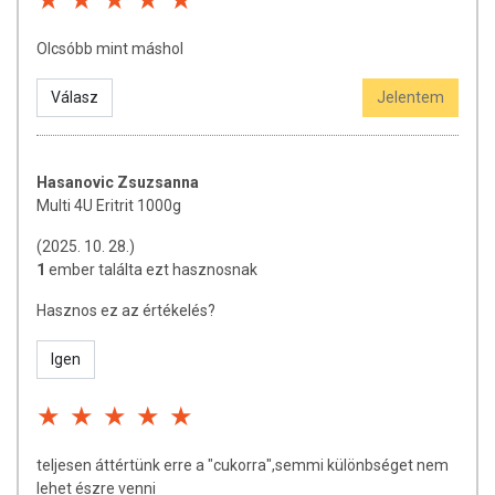
Olcsóbb mint máshol
Válasz
Jelentem
Hasanovic Zsuzsanna
Multi 4U Eritrit 1000g
(2025. 10. 28.)
1
ember találta ezt hasznosnak
Hasznos ez az értékelés?
Igen
teljesen áttértünk erre a "cukorra",semmi különbséget nem
lehet észre venni