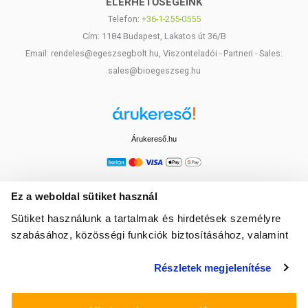
ELÉRHETŐSÉGEINK
Telefon:
+36-1-255-0555
Cím: 1184 Budapest, Lakatos út 36/B
Email: rendeles@egeszsegbolt.hu, Viszonteladói - Partneri - Sales:
sales@bioegeszseg.hu
Árukereső.hu
Ez a weboldal sütiket használ
Sütiket használunk a tartalmak és hirdetések személyre
szabásához, közösségi funkciók biztosításához, valamint
weboldalforgalmunk elemzéséhez. Ezenkívül közösségi
Részletek megjelenítése
média-, hirdető- és elemező partnereinkkel megosztjuk az
Ön weboldalhasználatra vonatkozó adatait, akik
kombinálhatják az adatokat más olyan adatokkal,