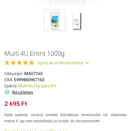
Multi 4U Eritrit 1000g
Ugrás az értékelésekhez
Cikkszám:
M4U7163
EAN:
5999860967163
Gyártó:
Multi 4U Hungary Kft.
Készleten
2 695 Ft
Nulla kalóriás, növényi eredetű édesítőszer, természetes ízű. Glikémiás
indexe 0, így nem befolyásolja az inzulin- és vércukorszintet.