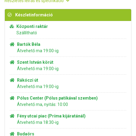
Részletes leírás és specifikáció
Készletinformáció
Központi raktár
Szállítható
Bartók Béla
Átvehető ma 19:00-ig
Szent István körút
Átvehető ma 19:00-ig
Rákóczi út
Átvehető ma 19:00-ig
Pólus Center (Pólus patikával szemben)
Átvehető ma, nyitás: 10:00
Fény utcai piac (Príma kijáratánál)
Átvehető ma 18:30-ig
Budaörs