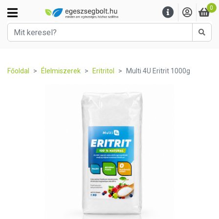
0
Kere
Főoldal
Élelmiszerek
Eritritol
Multi 4U Eritrit 1000g