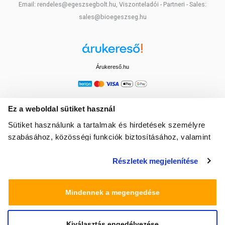
Email: rendeles@egeszsegbolt.hu, Viszonteladói - Partneri - Sales:
sales@bioegeszseg.hu
Árukereső.hu
Ez a weboldal sütiket használ
Sütiket használunk a tartalmak és hirdetések személyre
szabásához, közösségi funkciók biztosításához, valamint
weboldalforgalmunk elemzéséhez. Ezenkívül közösségi
Részletek megjelenítése
média-, hirdető- és elemező partnereinkkel megosztjuk az
Ön weboldalhasználatra vonatkozó adatait, akik
kombinálhatják az adatokat más olyan adatokkal,
Mindennek a megengedése
amelyeket Ön adott meg számukra vagy az Ön által
használt más szolgáltatásokból gyűjtöttek.
Kiválasztás engedélyezése