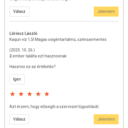
egészséges életmódot! A termék nem gyógyít betegségeket! A termék
nem alkalmas orvosi kezelés helyettesítésére! Betegség esetén
Válasz
Jelentem
használatát konzultálja kezelőorvosával. Ne lépje túl az ajánlott napi
fogyasztási mennyiséget! Ne szedje a készítményt, ha az összetevők
bármelyikére érzékeny vagy allergiás! Kisgyermekektől elzárva
tartandó!
Lőrincz László
Kaqun víz 1,5l Magas oxigéntartalmú, szénsavmentes
(2025. 10. 26.)
2
ember találta ezt hasznosnak
Hasznos ez az értékelés?
Igen
Azt érzem, hogy elősegíti a szervezet lúgosítását.
Válasz
Jelentem