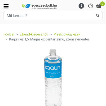
0
Kere
Főoldal
Étrend-kiegészítők
Vizek, gyógyvizek
Kaqun víz 1,5l Magas oxigéntartalmú, szénsavmentes