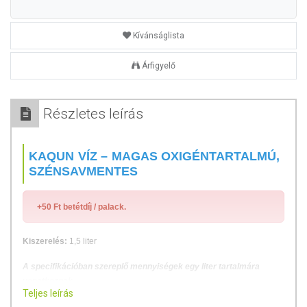
Kívánságlista
Árfigyelő
Részletes leírás
KAQUN VÍZ – MAGAS OXIGÉNTARTALMÚ,
SZÉNSAVMENTES
+50 Ft betétdíj / palack.
Kiszerelés:
1,5 liter
A specifikációban szereplő mennyiségek egy liter tartalmára
vonatkoznak.
Teljes leírás
A
KAQUN
ᵀᴹ egy magyar innováció, melyet 15 évig fejlesztettünk azzal