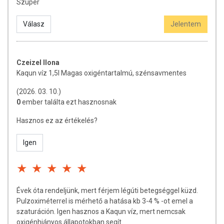
Szuper
MI TESZI EGYEDIVÉ A KAQUNT?
Válasz
Jelentem
Az előállítás során nem történik magasnyomású oxigén bevitel!
A KAQUN saját fejlesztésű technológiával készíti a KAQUN vizet,
melynek előállítása számítógép vezérelt folyamat.
Czeizel Ilona
A gyártás során nem alkalmazunk kémiai anyagokat.
Kaqun víz 1,5l Magas oxigéntartalmú, szénsavmentes
A KAQUN fürdővíz ugyanezzel a technológiával készül a helyi
vezetékes víz speciális kezelése és szűrése után.
(2026. 03. 10.)
0
ember találta ezt hasznosnak
További FONTOS információk:
Fagyasztás vagy forralás során jelentősen csökkenhet az oldott
Hasznos ez az értékelés?
oxigén tartalma.
Igen
Tárolás:
száraz, hűvös helyen, fénytől védve.
Gyártási / minőség megőrzési időpont:
(nap/hó/év) a palack nyakán
található.
Forgalmazó:
Kaqun Distribuiton Kft.
Évek óta rendeljünk, mert férjem légúti betegséggel küzd.
Pulzoximéterrel is mérhető a hatása kb 3-4 % -ot emel a
szaturáción. Igen hasznos a Kaqun víz, mert nemcsak
A termék nem helyettesíti a kiegyensúlyozott, változatos étrendet és az
oxigénhiányos állapotokban segít .