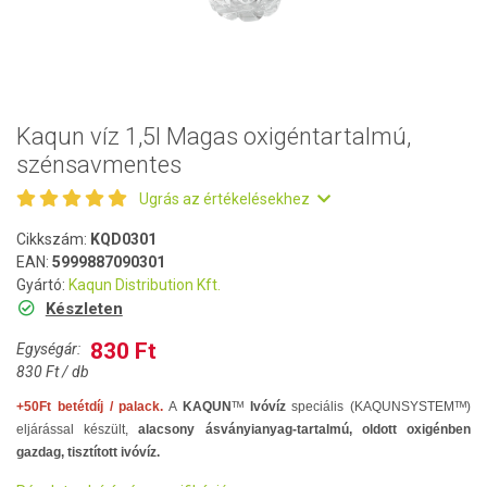
Kaqun víz 1,5l Magas oxigéntartalmú,
szénsavmentes
Ugrás az értékelésekhez
Cikkszám:
KQD0301
EAN:
5999887090301
Gyártó:
Kaqun Distribution Kft.
Készleten
830 Ft
Egységár:
830 Ft / db
+50Ft betétdíj / palack.
A
KAQUN
ᵀᴹ
Ivóvíz
speciális (KAQUNSYSTEMᵀᴹ)
eljárással készült,
alacsony ásványianyag-tartalmú, oldott oxigénben
gazdag, tisztított ivóvíz.