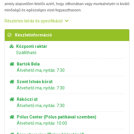
amely alapvetően felelős azért, hogy otthonában vagy munkahelyén is kiváló
minőségű és egészséges vizet fogyaszthasson.
Részletes leírás és specifikáció
Készletinformáció
Központi raktár
Szállítható
Bartók Béla
Átvehető ma, nyitás: 7:30
Szent István körút
Átvehető ma, nyitás: 7:30
Rákóczi út
Átvehető ma, nyitás: 7:30
Pólus Center (Pólus patikával szemben)
Átvehető ma, nyitás: 10:00