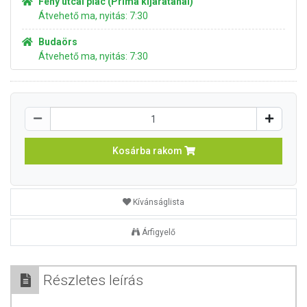
Fény utcai piac (Príma kijáratánál)
Átvehető ma, nyitás: 7:30
Budaörs
Átvehető ma, nyitás: 7:30
Kosárba rakom
Kívánságlista
Árfigyelő
Részletes leírás