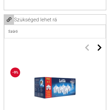
sebességének szabályozása) a csapvíz áthalad az aktív szén és az
ioncserélő gyanta golyócskákon, és ezáltal mechanikusan és
kémiailag megköti a nem kívánt összetevőket, miközben az emberi
szervezet számára fontos ásványi anyagok (kalcium, magnézium stb.)
Szükséged lehet rá
a vízben maradnak.
Az aktív szén megköti a klórt, a növényvédő szereket és a szerves
Szűrő
szennyeződéseket, javítja a víz ízét, és eltávolítja a kellemetlen
szagokat és színeket. Az ioncserélő gyanta csökkenti a víz
keménységét, ami vízkövesedést okoz, és jelentősen csökkenti a
nehézfémek (pl. ólom, cink, réz, vas, alumínium) tartalmát a vízben.
Az 5 lépcsős szűrés körülbelül 4 percet vesz igénybe. A szűrő a
maximális biztonság érdekében baktériumgátlóval van ellátva. A
végeredmény: 150 liter tiszta, szűrt víz.
-9%
KIEGYENSÚLYOZOTT PH7+
Az egyedi bi-flux™ system fenntartja a szűrt víz semleges pH értékét,
így még ízletesebb és egészségesebb.*
*a piacon elérhető más márkák termékei által kezelt vízzel
összehasonlítva
EGÉSZSÉGÜGYI SZEMPONTBÓL A LAICA BI-FLUX™