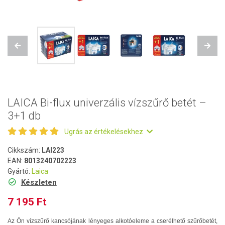
Previous
Next
LAICA Bi-flux univerzális vízszűrő betét –
3+1 db
Ugrás az értékelésekhez
Cikkszám:
LAI223
EAN:
8013240702223
Gyártó:
Laica
Készleten
7 195 Ft
Az Ön vízszűrő kancsójának lényeges alkotóeleme a cserélhető szűrőbetét,