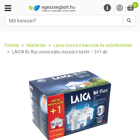
0
Kere
Főoldal
Háztartás
Laica vízszűrő kancsók és szűrőbetétek
LAICA Bi-flux univerzális vízszűrő betét – 3+1 db