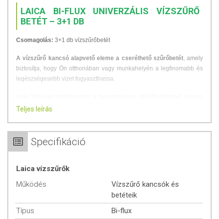
LAICA BI-FLUX UNIVERZÁLIS VÍZSZŰRŐ
BETÉT – 3+1 DB
Csomagolás:
3+1 db vízszűrőbetét
A vízszűrő kancsó alapvető eleme a cserélhető szűrőbetét
, amely
biztosítja, hogy Ön otthonában vagy munkahelyén a legfinomabb és
legészségesebb vizet fogyaszthassa.
Akár 20%-kal hatékonyabb a hagyományos szűrőbetéteknél, hiszen
150 liter víz szűrésére alkalmas.
Teljes leírás
5 LÉPCSŐS SZŰRÉS:
Specifikáció
A rendszer kulcsa a legújabb fejlesztésű Bi-flux szűrőbetét, amely
ioncserélő gyanta és aktív szén keverékét tartalmazza, és *egyedi
felépítése szabadalommal védett (*Egyetlen más szűrő sem képes
Laica vízszűrők
erre a Bi-flux szűrőn kívül).
Működés
Vízszűrő kancsók és
A TERMÉSZET IHLETTE SZŰRÉS!
betéteik
A gravitációt kihasználva ** szabályozott sebességgel ( **a
Típus
Bi-flux
legmagasabb vízminőség elérése érdekében fontos a víz szűrési