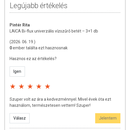
Legújabb értékelés
Bi-flux szűrőbetét kompatibilitási lista:
BODYFORM Bi-flux szűrő
Pintér Rita
LAICA Bi-flux szűrő
LAICA Bi-flux univerzális vízszűrő betét – 3+1 db
BWT Duomax
(2026. 06. 19.)
0
ember találta ezt hasznosnak
Hasznos ez az értékelés?
Igen
Szuper volt az ára a kedvezménnyel. Mivel évek óta ezt
használom, természetesen vettem! Szuper!
Válasz
Jelentem