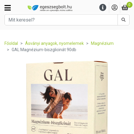
0
Kere
Főoldal
Ásványi anyagok, nyomelemek
Magnézium
GAL Magnézium-biszglicinát 90db