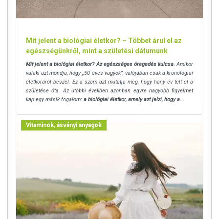
Minőségét megőrzi: Lásd a csomagoláson feltüntetett időpontot.
Tárolás: Száraz, fényvédett helyen.
Mit jelent a biológiai életkor? – Többet árul el az
egészségünkről, mint a születési dátumunk
Forgalmazza: GAL SynergyTech Zrt.
Mit jelent a biológiai életkor? Az egészséges öregedés kulcsa.
Amikor
valaki azt mondja, hogy „50 éves vagyok”, valójában csak a kronológiai
Az oldalunkon lévő adatokat folyamatosan frissítjük, törekszünk arra,
életkoráról beszél. Ez a szám azt mutatja meg, hogy hány év telt el a
hogy naprakészek legyenek. Szeretnénk felhívni azonban a figyelmet,
születése óta. Az utóbbi években azonban egyre nagyobb figyelmet
hogy ennek ellenére a webshopon szereplő adatok (beleértve a
kap egy másik fogalom:
a biológiai életkor, amely azt jelzi, hogy a...
termékfotókat, tápérték-, összetétel-, és allergén információkat is) csak
tájékoztató jellegűek, a tényleges értékek eltérhetnek az élelmiszerek
Vitaminok, ásványi anyagok
természetéből adódóan. A friss, aktuális információkat a termékek
csomagolásán találják meg.
Az étrend-kiegészítők az érvényben levő európai uniós szabályozás
szerint élelmiszereknek minősülnek, amelyek a hagyományos étrend
kiegészítését szolgálják, és koncentrált formában tartalmaznak
tápanyagokat. Bár az étrend-kiegészítők kedvező élettani hatással
rendelkezhetnek, amely egyénenként eltérő lehet, jelölésük,
megjelenítésük, és reklámozásuk során nem engedélyezett a