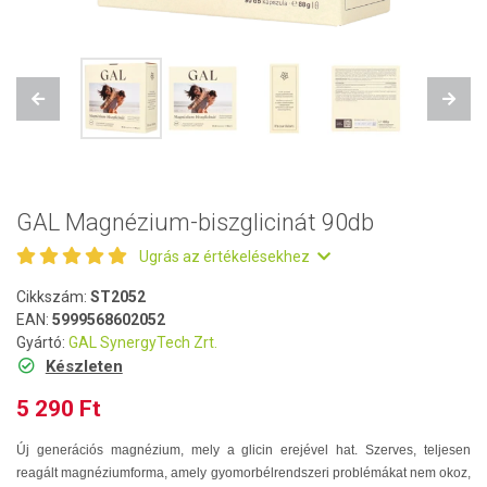
Previous
Next
GAL Magnézium-biszglicinát 90db
Ugrás az értékelésekhez
Cikkszám:
ST2052
EAN:
5999568602052
Gyártó:
GAL SynergyTech Zrt.
Készleten
5 290 Ft
Új generációs magnézium, mely a glicin erejével hat. Szerves, teljesen
reagált magnéziumforma, amely gyomorbélrendszeri problémákat nem okoz,