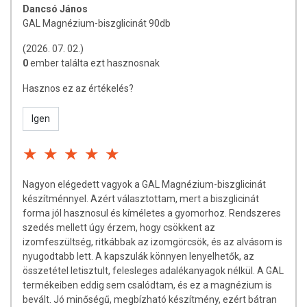
Sok forgalmazásban lévő szerves magnéziumkészítmény valójában
Dancsó János
nem az, ami rá van írva. A legtöbben ugyanis csak részben vagy
GAL Magnézium-biszglicinát 90db
egyáltalán nem reagált, aktivált magnéziumvegyületeket használnak.
(2026. 07. 02.)
Ez azt jelenti, hogy a termék leírásában például magnézium-malát
0
ember találta ezt hasznosnak
szerepel, miközben valójában csak magnézium-oxid/-karbonát és
malátsav keverékét tartalmazza. Jellemző példa az is, hogy a dobozon
Hasznos ez az értékelés?
olvasható magnézium-citrát helyett csak magnézium-oxid és citromsav
keveréke található a termékben.
Igen
Elképzelhető, hogy a reakció részben lezajlott, de a benne lévő
magnézium nagyrésze akkor sem a jelölt formában van jelen. Pont
emiatt olyan gyakori jelenség még a szerves formáknál is, hogy
hasmenést okoznak, hiszen valójában ezek csak részben
Nagyon elégedett vagyok a GAL Magnézium-biszglicinát
tartalmazzák a jelölt szerves formát. A nem “fully reacted” változatok
készítménnyel. Azért választottam, mert a biszglicinát
elemi magnéziumtartalma mindig magasabb, emellett olcsóbb
forma jól hasznosul és kíméletes a gyomorhoz. Rendszeres
alapanyagok is, tehát lényegesen gazdaságosabbak.
szedés mellett úgy érzem, hogy csökkent az
izomfeszültség, ritkábbak az izomgörcsök, és az alvásom is
Természetesen mi kizárólag “fully reacted” változatot használunk
nyugodtabb lett. A kapszulák könnyen lenyelhetők, az
mindenből, így magnéziumból is.
összetétel letisztult, felesleges adalékanyagok nélkül. A GAL
termékeiben eddig sem csalódtam, és ez a magnézium is
FELHASZNÁLÁSI JAVASLAT
bevált. Jó minőségű, megbízható készítmény, ezért bátran