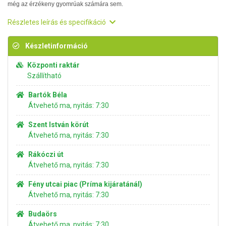
még az érzékeny gyomrúak számára sem.
Részletes leírás és specifikáció
Készletinformáció
Központi raktár
Szállítható
Bartók Béla
Átvehető ma, nyitás: 7:30
Szent István körút
Átvehető ma, nyitás: 7:30
Rákóczi út
Átvehető ma, nyitás: 7:30
Fény utcai piac (Príma kijáratánál)
Átvehető ma, nyitás: 7:30
Budaörs
Átvehető ma, nyitás: 7:30