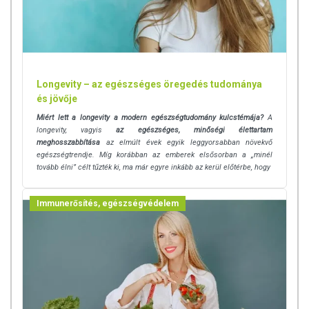
Longevity – az egészséges öregedés tudománya
és jövője
Miért lett a longevity a modern egészségtudomány kulcstémája?
A
longevity, vagyis
az egészséges, minőségi élettartam
meghosszabbítása
az elmúlt évek egyik leggyorsabban növekvő
egészségtrendje. Míg korábban az emberek elsősorban a „minél
tovább élni” célt tűzték ki, ma már egyre inkább az kerül előtérbe, hogy
Immunerősítés, egészségvédelem