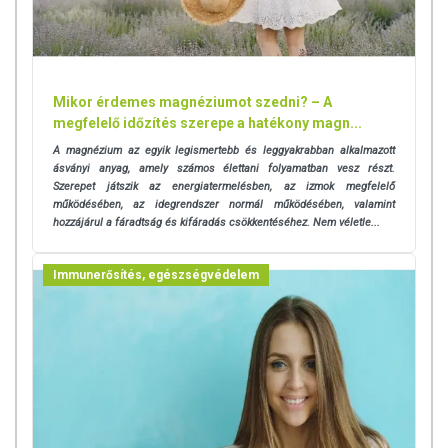
készítményeknek betegséget megelőző vagy gyógyító hatást
tulajdonítani.
A termék nem helyettesíti a kiegyensúlyozott, vegyes étrendet és az
egészséges életmódot! A termék nem gyógyít betegségeket! A termék
Mikor érdemes magnéziumot szedni? – A
nem az orvosi kezelés helyettesítésére alkalmas! Betegség esetén
megfelelő időzítés szerepe a hatékony magn...
használatát beszélje meg kezelőorvosával. Az ajánlott napi
A magnézium az egyik legismertebb és leggyakrabban alkalmazott
fogyasztási mennyiséget ne lépje túl! Ne szedje a készítményt, ha az
ásványi anyag, amely számos élettani folyamatban vesz részt.
összetevők bármelyikére érzékeny vagy allergiás! Kisgyermektől
Szerepet játszik az energiatermelésben, az izmok megfelelő
elzárva tartandó!
működésében, az idegrendszer normál működésében, valamint
hozzájárul a fáradtság és kifáradás csökkentéséhez. Nem véletle...
Immunerősítés, egészségvédelem