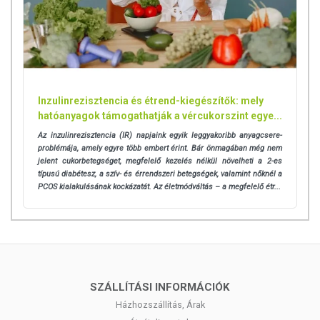
Inzulinrezisztencia és étrend-kiegészítők: mely
hatóanyagok támogathatják a vércukorszint egye...
Az inzulinrezisztencia (IR) napjaink egyik leggyakoribb anyagcsere-
problémája, amely egyre több embert érint. Bár önmagában még nem
jelent cukorbetegséget, megfelelő kezelés nélkül növelheti a 2-es
típusú diabétesz, a szív- és érrendszeri betegségek, valamint nőknél a
PCOS kialakulásának kockázatát. Az életmódváltás – a megfelelő étr...
SZÁLLÍTÁSI INFORMÁCIÓK
Házhozszállítás, Árak