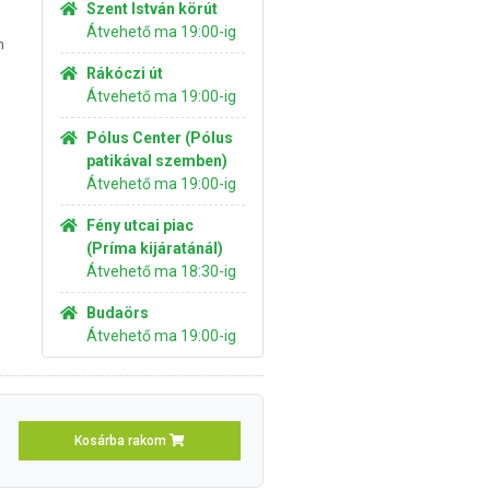
Szent István körút
Átvehető ma 19:00-ig
n
Rákóczi út
Átvehető ma 19:00-ig
Pólus Center (Pólus
patikával szemben)
Átvehető ma 19:00-ig
Fény utcai piac
(Príma kijáratánál)
Átvehető ma 18:30-ig
Budaörs
Átvehető ma 19:00-ig
Kosárba rakom