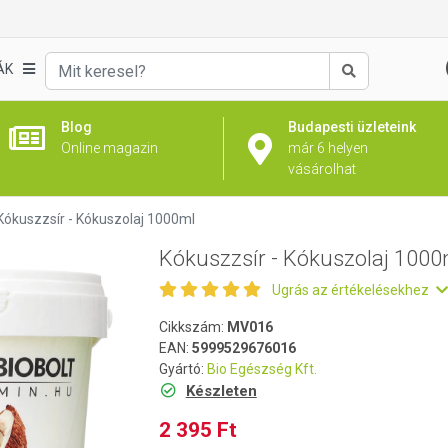
0ml
ÁK
Keresés
Blog
Budapesti üzleteink
Online magazin
már 6 helyen
vásárolhat
Kókuszzsír - Kókuszolaj 1000ml
Kókuszzsír - Kókuszolaj 1000
Ugrás az értékelésekhez
Cikkszám:
MV016
EAN:
5999529676016
Gyártó:
Bio Egészség Kft.
Készleten
2 395 Ft