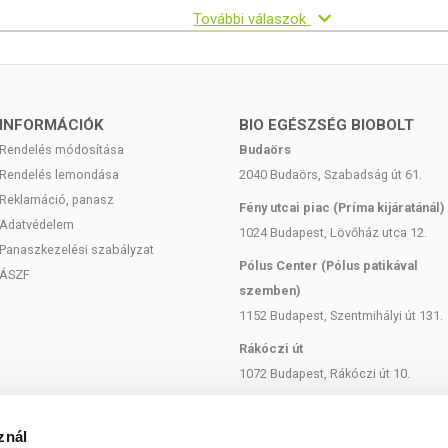
További válaszok
INFORMÁCIÓK
BIO EGÉSZSÉG BIOBOLT
Rendelés módosítása
Budaörs
Rendelés lemondása
2040 Budaörs, Szabadság út 61.
Reklamáció, panasz
Fény utcai piac (Príma kijáratánál)
Adatvédelem
1024 Budapest, Lövőház utca 12.
Panaszkezelési szabályzat
Pólus Center (Pólus patikával
ÁSZF
szemben)
1152 Budapest, Szentmihályi út 131.
Rákóczi út
1072 Budapest, Rákóczi út 10.
Szent István körút
1137 Budapest, Szent István Körút
znál