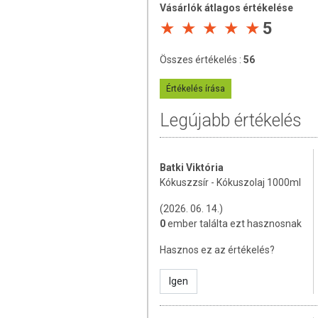
köszönhetően.
Vásárlók átlagos értékelése
5
Kókuszolaj a szépségápolásban:
Konyhai felhasználása mellett a kókus
Összes értékelés :
56
felszívódik és puhítja a bőrt. Alkalmazha
alapanyag hajpakoláshoz. Tökéletes házi
Értékelés írása
Masszázsolajként is használható, lágyab
Legújabb értékelés
az izomfeszültség és az ízületi fájdalma
ÖSSZETEVŐK
Batki Viktória
kókuszolaj (tr
anszzsírsavak max. 2%)
Kókuszzsír - Kókuszolaj 1000ml
TOVÁBBI INFORMÁCIÓ
(2026. 06. 14.)
0
ember találta ezt hasznosnak
Minőségét megőrzi:
Gyártási szám és mi
Hasznos ez az értékelés?
Tárolás:
Száraz, hűvös helyen, +15°C és
Igen
Forgalmazó:
Bio Egészség Kft.