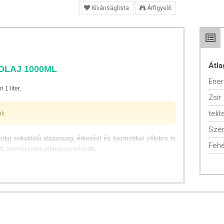
Kívánságlista
Árfigyelő
Átla
OLAJ 1000ML
Ener
 1 liter.
Zsír
telít
ak.
Szén
olaj sokoldalú alapanyag, étkezési és kozmetikai célokra is
Fehé
, természetes eljárással készült.
 szárításával és sajtolásával nyert növényi zsiradék. Hőstabil,
an oxidálódik, így hosszú ideig tárolható. 24 Celsius fok felett
fehér, kemény zsírrá szilárdul. A szűrt kókuszolajnak nincs kókusz
zsírokat. Kiváló energiaforrás a magas telített zsírtartalmának