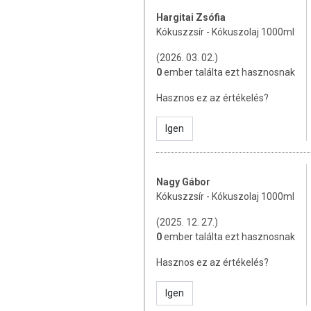
A termék nem helyettesíti a kiegyensúly
Hargitai Zsófia
gyógyít betegségeket! A termék nem az
Kókuszzsír - Kókuszolaj 1000ml
konzultálja kezelőorvosával. Ne szedje a
Kisgyermekektől elzárva tartsa!
(2026. 03. 02.)
0
ember találta ezt hasznosnak
Hasznos ez az értékelés?
Igen
Nagy Gábor
Kókuszzsír - Kókuszolaj 1000ml
(2025. 12. 27.)
0
ember találta ezt hasznosnak
Hasznos ez az értékelés?
Igen