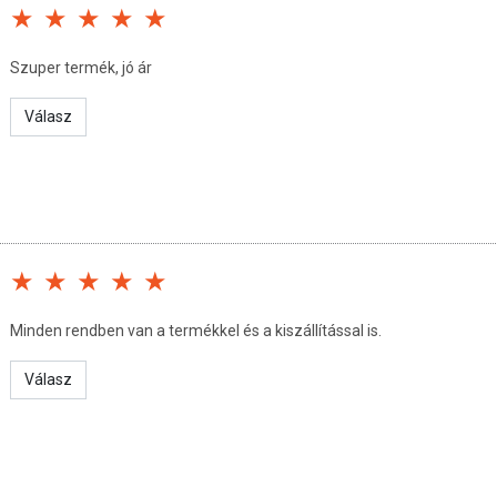
ozott, vegyes étrendet és az egészséges életmódot! A termék nem
 orvosi kezelés helyettesítője! Betegség esetén használatát
 készítményt, ha bármelyik összetevőre allergiás vagy érzékeny!
Szuper termék, jó ár
Válasz
Minden rendben van a termékkel és a kiszállítással is.
Válasz