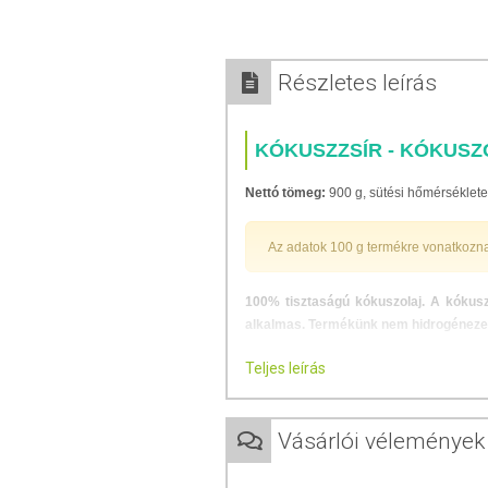
Részletes leírás
KÓKUSZZSÍR - KÓKUSZ
Nettó tömeg:
900 g, sütési hőmérsékleten
Az adatok 100 g termékre vonatkozn
100% tisztaságú kókuszolaj. A kókusz
alkalmas. Termékünk nem hidrogénezett
Kókuszolaj a konyhában:
Teljes leírás
A kókuszolaj a kókuszpálma érett húsának
ezért sütéshez és főzéshez ideális. Lass
Vásárlói vélemények
folyékony, átlátszó olajjá válik, alatta 
illata és íze, így helyettesítheti más 