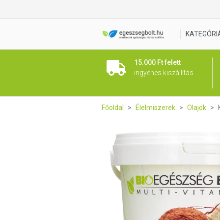
Kókuszzsír - Kókuszolaj 100
KATEGÓRI
15.000 Ft felett
ingyenes kiszállítás
Főoldal
Élelmiszerek
Olajok