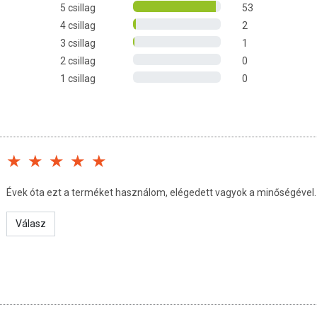
5 csillag
53
4 csillag
2
3 csillag
1
zolajat szépségápolásra is használhatja. Hidratáló, gyorsan
2 csillag
0
tó a száraz, töredezett haj ápolására és a fejbőr védelmére, kiváló
 készítésű kencékhez. Bázisolajként is használható.
1 csillag
0
bá teszi a bőrt, gyulladáscsökkentő hatóanyagai révén segíthet
k enyhítésében.
Évek óta ezt a terméket használom, elégedett vagyok a minőségével.
K
Válasz
nőségmegőrzési idő a doboz oldalán található.
 +20°C között, visszazárt csomagolásban.