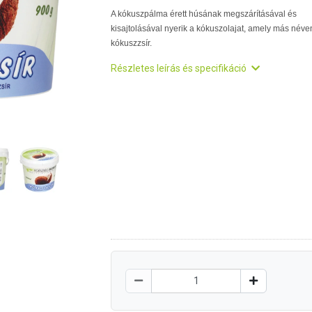
A kókuszpálma érett húsának megszárításával és
kisajtolásával nyerik a kókuszolajat, amely más néve
kókuszzsír.
Részletes leírás és specifikáció