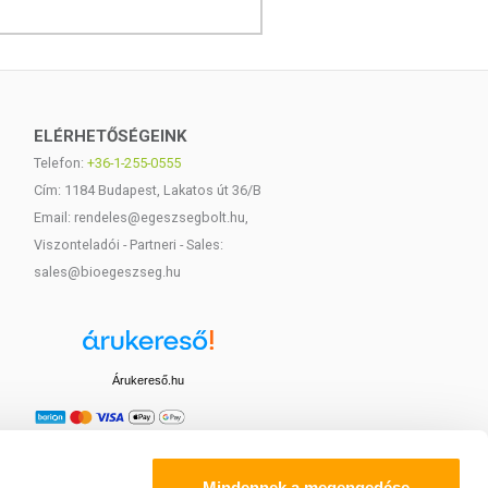
ELÉRHETŐSÉGEINK
Telefon:
+36-1-255-0555
Cím: 1184 Budapest, Lakatos út 36/B
Email: rendeles@egeszsegbolt.hu,
Viszonteladói - Partneri - Sales:
sales@bioegeszseg.hu
Árukereső.hu
Mindennek a megengedése