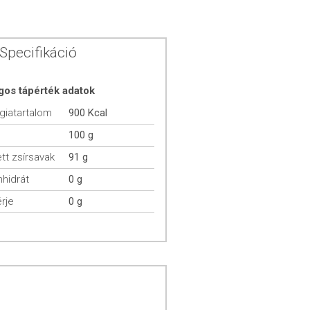
Specifikáció
gos tápérték adatok
giatartalom
900 Kcal
100 g
ett zsírsavak
91 g
hidrát
0 g
rje
0 g