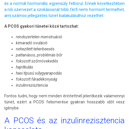
és a normál hormonális egyensúly felborul. Ennek következtében
a női szervezet a szokásosnál több férfi nemi hormont termelhet,
ami számos jellegzetes tünet kialakulásához vezethet.
A PCOS gyakori tünetei közé tartozhat:
rendszertelen menstruáció
kimaradó ovuláció
nehezített teherbeesés
pattanásos, problémás bőr
fokozott szőrnövekedés
hajritkulás
hasi típusú súlygyarapodás
fokozott fáradékonyság
inzulinrezisztencia
Fontos tudni, hogy nem minden érintettnél jelentkezik valamennyi
tünet, ezért a PCOS felismerése gyakran hosszabb időt vesz
igénybe.
A PCOS és az inzulinrezisztencia