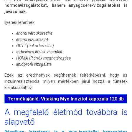
hormonvizsgálatokat, hanem anyagcsere-vizsgálatokat is
javasolnak.
Ilyenek lehetnek:
éhomi vércukorszint
éhomi inzulinszint
OGTT (cukorterhelés)
terheléses inzulinvizsgálat
HOMA-IR érték meghatározása
lipidprofil vizsgálata
Ezek az eredmények segíthetnek feltérképezni, hogy az
inzulinrezisztencia milyen mértékben járul hozzá a tünetek
kialakulásához.
Termékajánló: Vitaking Myo Inozitol kapszula 120 db
A megfelelő életmód továbbra is
alapvető
Bármilyen ígéretesek is a myo-inozitollal kapcsolatos