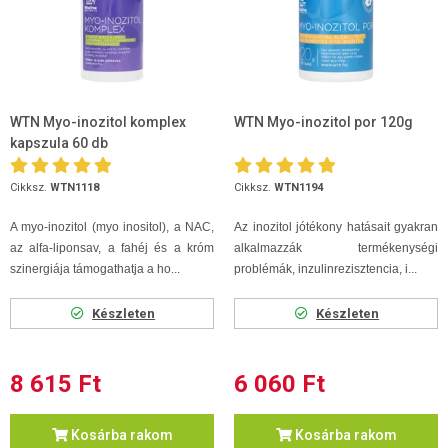
WTN Myo-inozitol komplex
WTN Myo-inozitol por 120g
kapszula 60 db
Cikksz.
WTN1118
Cikksz.
WTN1194
A myo-inozitol (myo inositol), a NAC,
Az inozitol jótékony hatásait gyakran
az alfa-liponsav, a fahéj és a króm
alkalmazzák termékenységi
szinergiája támogathatja a ho...
problémák, inzulinrezisztencia, i...
Készleten
Készleten
8 615 Ft
6 060 Ft
Kosárba rakom
Kosárba rakom