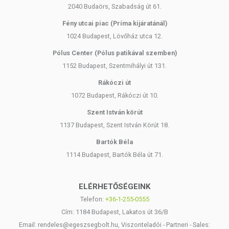
2040 Budaörs, Szabadság út 61.
Fény utcai piac (Príma kijáratánál)
1024 Budapest, Lövőház utca 12.
Pólus Center (Pólus patikával szemben)
1152 Budapest, Szentmihályi út 131.
Rákóczi út
1072 Budapest, Rákóczi út 10.
Szent István körút
1137 Budapest, Szent István Körút 18.
Bartók Béla
1114 Budapest, Bartók Béla út 71.
ELÉRHETŐSÉGEINK
Telefon:
+36-1-255-0555
Cím: 1184 Budapest, Lakatos út 36/B
Email: rendeles@egeszsegbolt.hu, Viszonteladói - Partneri - Sales: