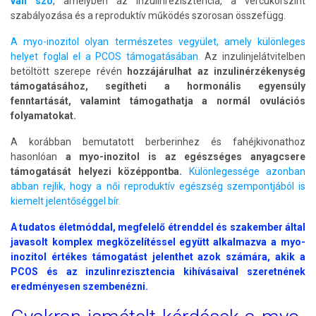
van szó
, amelyben az inzulinrezisztencia, a vércukorszint
szabályozása és a reproduktív működés szorosan összefügg.
A myo-inozitol olyan természetes vegyület, amely különleges
helyet foglal el a PCOS támogatásában.
Az inzulinjelátvitelben
betöltött szerepe révén
hozzájárulhat az inzulinérzékenység
támogatásához, segítheti a hormonális egyensúly
fenntartását, valamint támogathatja a normál ovulációs
folyamatokat.
A korábban bemutatott berberinhez és fahéjkivonathoz
hasonlóan
a myo-inozitol is az egészséges anyagcsere
támogatását helyezi középpontba.
Különlegessége azonban
abban rejlik, hogy a női reproduktív egészség szempontjából is
kiemelt jelentőséggel bír.
A tudatos életmóddal, megfelelő étrenddel és szakember által
javasolt komplex megközelítéssel együtt alkalmazva a myo-
inozitol értékes támogatást jelenthet azok számára, akik a
PCOS és az inzulinrezisztencia kihívásaival szeretnének
eredményesen szembenézni.