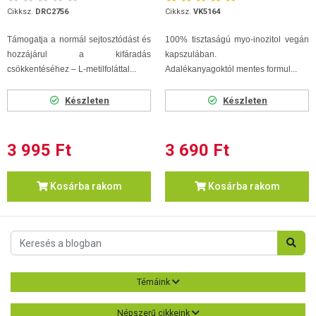
Cikksz.
DRC2756
Cikksz.
VK5164
Támogatja a normál sejtosztódást és
100% tisztaságú myo-inozitol vegán
hozzájárul a kifáradás
kapszulában.
csökkentéséhez – L-metilfoláttal...
Adalékanyagoktól mentes formul...
Készleten
Készleten
3 995 Ft
3 690 Ft
Kosárba rakom
Kosárba rakom
Témáink
Népszerű cikkeink