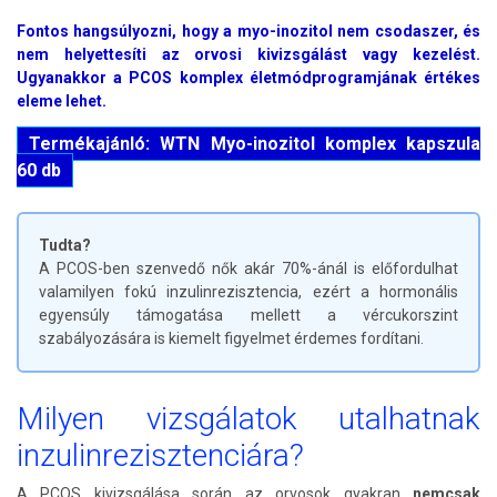
Fontos hangsúlyozni, hogy a myo-inozitol nem csodaszer, és
nem helyettesíti az orvosi kivizsgálást vagy kezelést.
Ugyanakkor a PCOS komplex életmódprogramjának értékes
eleme lehet.
Termékajánló: WTN Myo-inozitol komplex kapszula
60 db
Tudta?
A PCOS-ben szenvedő nők akár 70%-ánál is előfordulhat
valamilyen fokú inzulinrezisztencia, ezért a hormonális
egyensúly támogatása mellett a vércukorszint
szabályozására is kiemelt figyelmet érdemes fordítani.
Milyen vizsgálatok utalhatnak
inzulinrezisztenciára?
A PCOS kivizsgálása során az orvosok gyakran
nemcsak