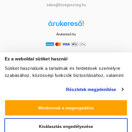
sales@bioegeszseg.hu
Árukereső.hu
Ez a weboldal sütiket használ
Sütiket használunk a tartalmak és hirdetések személyre
szabásához, közösségi funkciók biztosításához, valamint
weboldalforgalmunk elemzéséhez. Ezenkívül közösségi
Részletek megjelenítése
média-, hirdető- és elemező partnereinkkel megosztjuk az
Ön weboldalhasználatra vonatkozó adatait, akik
kombinálhatják az adatokat más olyan adatokkal,
Mindennek a megengedése
amelyeket Ön adott meg számukra vagy az Ön által
használt más szolgáltatásokból gyűjtöttek.
Kiválasztás engedélyezése