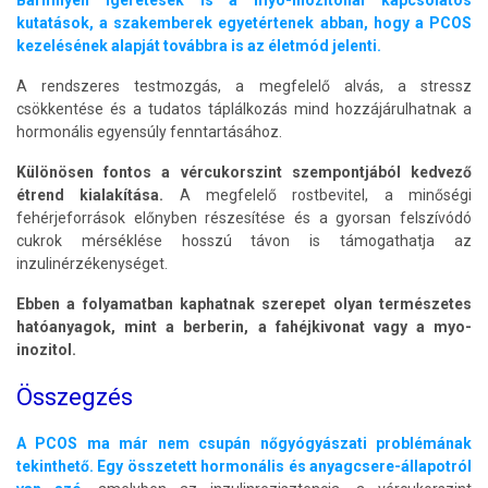
kutatások, a szakemberek egyetértenek abban, hogy a PCOS
kezelésének alapját továbbra is az életmód jelenti.
A rendszeres testmozgás, a megfelelő alvás, a stressz
csökkentése és a tudatos táplálkozás mind hozzájárulhatnak a
hormonális egyensúly fenntartásához.
Különösen fontos a vércukorszint szempontjából kedvező
étrend kialakítása.
A megfelelő rostbevitel, a minőségi
fehérjeforrások előnyben részesítése és a gyorsan felszívódó
cukrok mérséklése hosszú távon is támogathatja az
inzulinérzékenységet.
Ebben a folyamatban kaphatnak szerepet olyan természetes
hatóanyagok, mint a berberin, a fahéjkivonat vagy a myo-
inozitol.
Összegzés
A PCOS ma már nem csupán nőgyógyászati problémának
tekinthető. Egy összetett hormonális és anyagcsere-állapotról