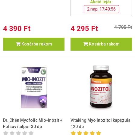
Akció lejár:
2 nap, 17:40:55
4 390 Ft
4 295 Ft
4 795 Ft
Kosárba rakom
Kosárba rakom
Dr. Chen Myofolic Mio-inozit +
Vitaking Myo Inozitol kapszula
Folsav italpor 30 db
120 db