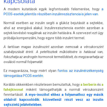
kapcsolata
A modern kutatások egyik legfontosabb felismerése, hogy
a
PCOS-esetek jelentős részében inzulinrezisztencia is jelen van.
Normál esetben az inzulin segíti a glükóz bejutását a sejtekbe,
ahol az energiává alakul. Inzulinrezisztencia esetén azonban a
sejtek kevésbé reagálnak az inzulin hatására. A szervezet ezt úgy
próbálja kompenzálni, hogy egyre több inzulint termel.
A tartósan magas inzulinszint azonban nemcsak a vércukorszint
szabályozását érinti. A petefészkek működésére is hatással van,
fokozhatja az androgén hormonok termelődését, és megzavarhatja az
ovuláció normál folyamatát.
Ez magyarázza, hogy miért olyan
fontos az inzulinérzékenység
támogatása PCOS esetén.
Korábbi cikkeinkben részletesen bemutattuk, hogy
a berberin
és
a
fahéjkivonat
miként támogathatják a normál vércukorszint
fenntartását.
A myo-inozitol ehhez a folyamathoz egy másik
oldalról kapcsolódik: közvetlenül részt vesz az inzulin
sejtszintű jelátvitelében.