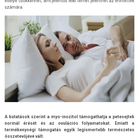
esélye csökkenhet, ami jelentős lelki terhet jelenthet az érintettek
számára.
A kutatások szerint a myo-inozitol támogathatja a petesejtek
normál érését és az ovulációs folyamatokat. Emiatt a
termékenységi támogatás egyik legismertebb természetes
összetevőjévé vált.