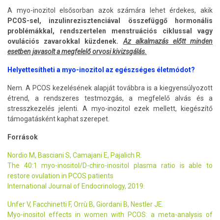
A myo-inozitol elsősorban azok számára lehet érdekes, akik
PCOS-sel, inzulinrezisztenciával összefüggő hormonális
problémákkal, rendszertelen menstruációs ciklussal vagy
ovulációs zavarokkal küzdenek.
Az alkalmazás előtt minden
esetben javasolt a megfelelő orvosi kivizsgálás.
Helyettesítheti a myo-inozitol az egészséges életmódot?
Nem. A PCOS kezelésének alapját továbbra is a kiegyensúlyozott
étrend, a rendszeres testmozgás, a megfelelő alvás és a
stresszkezelés jelenti. A myo-inozitol ezek mellett, kiegészítő
támogatásként kaphat szerepet.
Források
Nordio M, Basciani S, Camajani E, Pajalich R.
The 40:1 myo-inositol/D-chiro-inositol plasma ratio is able to
restore ovulation in PCOS patients
International Journal of Endocrinology, 2019.
Unfer V, Facchinetti F, Orrù B, Giordani B, Nestler JE.
Myo-inositol effects in women with PCOS: a meta-analysis of