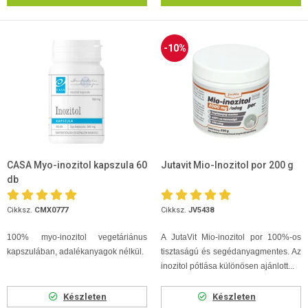
-10%
CASA Myo-inozitol kapszula 60
Jutavit Mio-Inozitol por 200 g
db
Cikksz.
CMX0777
Cikksz.
JV5438
100% myo-inozitol vegetáriánus
A JutaVit Mio-inozitol por 100%-os
kapszulában, adalékanyagok nélkül.
tisztaságú és segédanyagmentes. Az
inozitol pótlása különösen ajánlott...
Készleten
Készleten