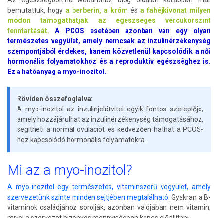
Az egészségbolt.hu webáruház blog oldalán korábban már
bemutattuk, hogy
a berberin, a króm
és
a fahéjkivonat milyen
módon támogathatják az egészséges vércukorszint
fenntartását.
A PCOS esetében azonban van egy olyan
természetes vegyület, amely nemcsak az inzulinérzékenység
szempontjából érdekes, hanem közvetlenül kapcsolódik a női
hormonális folyamatokhoz és a reproduktív egészséghez is.
Ez a hatóanyag a myo-inozitol.
Röviden összefoglalva:
A myo-inozitol az inzulinjelátvitel egyik fontos szereplője,
amely hozzájárulhat az inzulinérzékenység támogatásához,
segítheti a normál ovulációt és kedvezően hathat a PCOS-
hez kapcsolódó hormonális folyamatokra.
Mi az a myo-inozitol?
A myo-inozitol egy természetes, vitaminszerű vegyület, amely
szervezetünk szinte minden sejtjében megtalálható.
Gyakran a B-
vitaminok családjához sorolják, azonban valójában nem vitamin,
mivel a szervezet bizonyos mennyiségben képes előállítani.