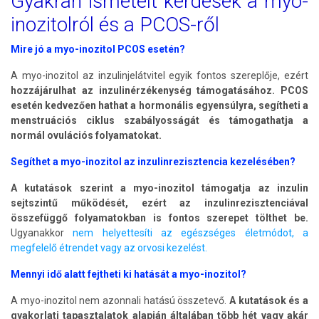
Gyakran ismételt kérdések a myo-
inozitolról és a PCOS-ről
Mire jó a myo-inozitol PCOS esetén?
A myo-inozitol az inzulinjelátvitel egyik fontos szereplője, ezért
hozzájárulhat az inzulinérzékenység támogatásához. PCOS
esetén kedvezően hathat a hormonális egyensúlyra, segítheti a
menstruációs ciklus szabályosságát és támogathatja a
normál ovulációs folyamatokat.
Segíthet a myo-inozitol az inzulinrezisztencia kezelésében?
A kutatások szerint a myo-inozitol támogatja az inzulin
sejtszintű működését, ezért az inzulinrezisztenciával
összefüggő folyamatokban is fontos szerepet tölthet be.
Ugyanakkor
nem helyettesíti az egészséges életmódot, a
megfelelő étrendet vagy az orvosi kezelést.
Mennyi idő alatt fejtheti ki hatását a myo-inozitol?
A myo-inozitol nem azonnali hatású összetevő.
A kutatások és a
gyakorlati tapasztalatok alapján általában több hét vagy akár