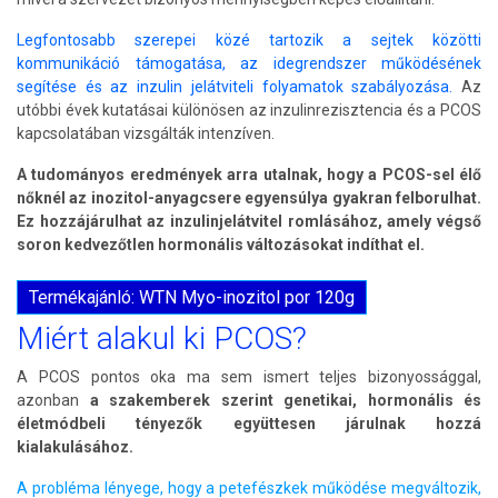
Legfontosabb szerepei közé tartozik a sejtek közötti
kommunikáció támogatása, az idegrendszer működésének
segítése és az inzulin jelátviteli folyamatok szabályozása.
Az
utóbbi évek kutatásai különösen az inzulinrezisztencia és a PCOS
kapcsolatában vizsgálták intenzíven.
A tudományos eredmények arra utalnak, hogy a PCOS-sel élő
nőknél az inozitol-anyagcsere egyensúlya gyakran felborulhat.
Ez hozzájárulhat az inzulinjelátvitel romlásához, amely végső
soron kedvezőtlen hormonális változásokat indíthat el.
Termékajánló: WTN Myo-inozitol por 120g
Miért alakul ki PCOS?
A PCOS pontos oka ma sem ismert teljes bizonyossággal,
azonban
a szakemberek szerint genetikai, hormonális és
életmódbeli tényezők együttesen járulnak hozzá
kialakulásához.
A probléma lényege, hogy a petefészkek működése megváltozik,