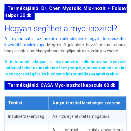
Termékajánló: Dr. Chen Myofolic Mio-inozit + Folsav
italpor 30 db
Hogyan segíthet a myo-inozitol?
A myo-inozitol az inzulin működésének egyik természetes
közvetítő molekulája
. Megfelelő jelenléte hozzájárulhat ahhoz,
hogy a sejtek hatékonyabban reagáljanak az inzulin jelzéseire.
A kutatások alapján a myo-inozitol alkalmazása kedvező
hatással lehet az inzulinérzékenységre, a menstruációs ciklus
rendszerességére és bizonyos hormonális paraméterekre.
Termékajánló: CASA Myo-inozitol kapszula 60 db
Terület
A myo-inozitol lehetséges szerepe
Inzulinérzékenység
Az inzulinjelátvitel támogatása
A normál glükóz-anyagcsere