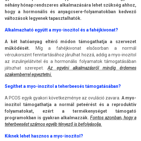
néhány hónap rendszeres alkalmazására lehet szükség ahhoz,
hogy a hormonális és anyagcsere-folyamatokban kedvező
változások legyenek tapasztalhatók.
Alkalmazható együtt a myo-inozitol és a fahéjkivonat?
A két hatóanyag eltérő módon támogathatja a szervezet
működését.
Míg a fahéjkivonat elsősorban a normál
vércukorszint fenntartásához járulhat hozzá, addig a myo-inozitol
az inzulinjelátvitel és a hormonális folyamatok támogatásában
játszhat szerepet.
Az egyéni alkalmazásról mindig érdemes
szakemberrel egyeztetni.
Segíthet a myo-inozitol a teherbeesés támogatásában?
A PCOS egyik gyakori következménye az ovuláció zavara.
A myo-
inozitol támogathatja a normál peteérést és a reproduktív
folyamatokat, ezért a termékenységet támogató
programokban is gyakran alkalmazzák.
Fontos azonban, hogy a
teherbeesést számos egyéb tényező is befolyásolja.
Kiknek lehet hasznos a myo-inozitol?