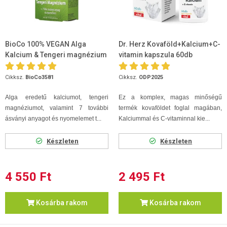
BioCo 100% VEGAN Alga
Dr. Herz Kovaföld+Kalcium+C-
Kalcium & Tengeri magnézium
vitamin kapszula 60db
60db
Cikksz.
BioCo3581
Cikksz.
ODP2025
Alga eredetű kalciumot, tengeri
Ez a komplex, magas minőségű
magnéziumot, valamint 7 további
termék kovaföldet foglal magában,
ásványi anyagot és nyomelemet t...
Kalciummal és C-vitaminnal kie...
Készleten
Készleten
4 550 Ft
2 495 Ft
Kosárba rakom
Kosárba rakom