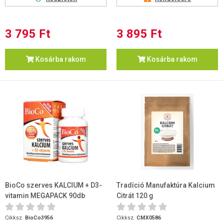
3 795 Ft
3 895 Ft
Kosárba rakom
Kosárba rakom
BioCo szerves KALCIUM + D3-
Tradíció Manufaktúra Kalcium
vitamin MEGAPACK 90db
Citrát 120 g
Cikksz.
BioCo3956
Cikksz.
CMX0586