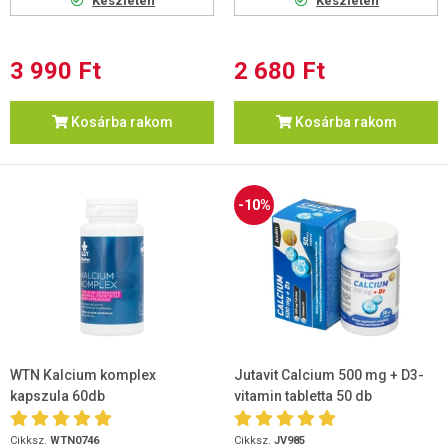
Készleten
Készleten
3 990 Ft
2 680 Ft
Kosárba rakom
Kosárba rakom
-10%
WTN Kalcium komplex
Jutavit Calcium 500 mg + D3-
kapszula 60db
vitamin tabletta 50 db
Cikksz.
WTN0746
Cikksz.
JV985