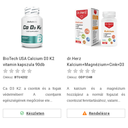
BioTech USA Calcium D3 K2
dr.Herz
vitamin kapszula 90db
Kalcium+Magnézium+Cink+D3
90db
Cikksz.
BTU4202
Cikksz.
ODP1348
Ca D3 K2: a csontok és a fogak
A kalcium és a magnézium
védelmében! A csontjaink
hozzájárul a normál fogazat és
egészségének megőrzése ele...
csontozat fenntartásához, valami...
Készleten
Rendelésre