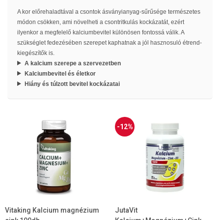
A kor előrehaladtával a csontok ásványianyag-sűrűsége természetes
módon csökken, ami növelheti a csontritkulás kockázatát, ezért
ilyenkor a megfelelő kalciumbevitel különösen fontossá válik. A
szükséglet fedezésében szerepet kaphatnak a jól hasznosuló étrend-
kiegészítők is.
A kalcium szerepe a szervezetben
Kalciumbevitel és életkor
Hiány és túlzott bevitel kockázatai
-12%
Vitaking Kalcium magnézium
JutaVit