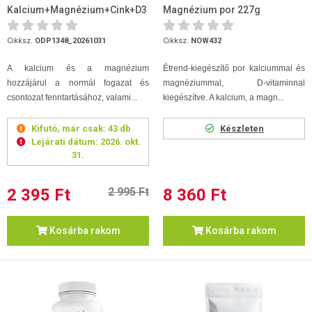
Kalcium+Magnézium+Cink+D3
Magnézium por 227g
90db (2026.10.31)
Cikksz.
ODP1348_20261031
Cikksz.
NOW432
A kalcium és a magnézium
Étrend-kiegészítő por kalciummal és
hozzájárul a normál fogazat és
magnéziummal, D-vitaminnal
csontozat fenntartásához, valami...
kiegészítve. A kalcium, a magn...
Kifutó, már csak:
43 db
Készleten
Lejárati dátum:
2026. okt.
31.
2 395 Ft
2 995 Ft
8 360 Ft
Kosárba rakom
Kosárba rakom