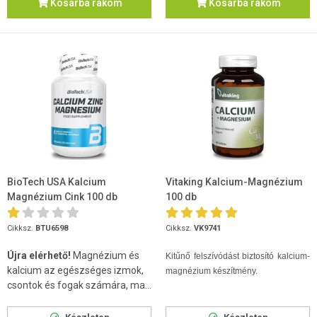
Kosárba rakom
Kosárba rakom
BioTech USA Kalcium
Vitaking Kalcium-Magnézium
Magnézium Cink 100 db
100 db
tabletta
Cikksz.
BTU6598
Cikksz.
VK9741
Újra elérhető!
Magnézium és
Kitűnő felszívódást biztosító kalcium-
kalcium az egészséges izmok,
magnézium készítmény.
csontok és fogak számára, ma...