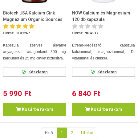
Biotech USA Kalcium Cink
NOW Calcium és Magnesium
Magnézium Organic Sources
120 db kapszula
90db tabletta
Cikksz.
BTU2267
Cikksz.
NOW517
Kapszula szerves ásványi
Étrend-kiegészítő kapszula
anyagokkal, adagonként 300 mg
kalciummal, magnéziummal, D-
kalciumot és 25 mg cinket biztosítva.
vitaminnal és cinkkel.
Készleten
Készleten
5 990 Ft
6 840 Ft
Kosárba rakom
Kosárba rakom
Első
1
2
Utolsó