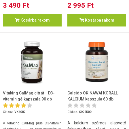
3 490 Ft
2 995 Ft
Kosárba rakom
Kosárba rakom
Vitaking CalMag citrát + D3-
Caleido OKINAWAI KORALL
vitamin gélkapszula 90 db
KALCIUM kapszula 60 db
Cikksz.
VK4082
Cikksz.
CIO2500
A kalcium számos alapvető
A Vitaking CalMag plus D3-vitamin
folyamatban részt vesz a