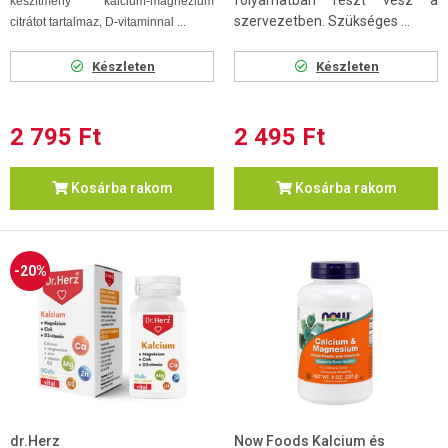
készítmény kalcium-magnézium
szervezetben. Szükséges ...
citrátot tartalmaz, D-vitaminnal ...
Készleten
Készleten
2 795 Ft
2 495 Ft
Kosárba rakom
Kosárba rakom
-20%
dr.Herz
Now Foods Kalcium és