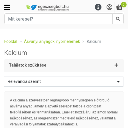
0
Kere
Főoldal
Ásványi anyagok, nyomelemek
Kalcium
Kalcium
Találatok szűkítése
Relevancia szerint
A kalcium a szervezetben legnagyobb mennyiségben előforduló
ásványi anyag, amely alapvető szerepet tölt be a csontozat
felépítésében és fenntartásában. Emellett hozzájárul az izmok normál
működéséhez, az idegrendszer megfelelő működéséhez, valamint a
véralvadási folyamatok szabályozásához is.