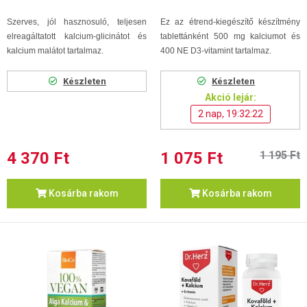
Szerves, jól hasznosuló, teljesen
Ez az étrend-kiegészítő készítmény
elreagáltatott kalcium-glicinátot és
tablettánként 500 mg kalciumot és
kalcium malátot tartalmaz.
400 NE D3-vitamint tartalmaz.
Készleten
Készleten
Akció lejár:
2 nap, 19:32:21
4 370 Ft
1 075 Ft
1 195 Ft
Kosárba rakom
Kosárba rakom