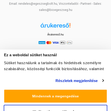
Email: rendeles@egeszsegbolt.hu, Viszonteladói - Partneri - Sales:
sales@bioegeszseg.hu
Árukereső.hu
Ez a weboldal sütiket használ
Sütiket használunk a tartalmak és hirdetések személyre
szabásához, közösségi funkciók biztosításához, valamint
weboldalforgalmunk elemzéséhez. Ezenkívül közösségi
Részletek megjelenítése
média-, hirdető- és elemező partnereinkkel megosztjuk az
Ön weboldalhasználatra vonatkozó adatait, akik
kombinálhatják az adatokat más olyan adatokkal,
Mindennek a megengedése
amelyeket Ön adott meg számukra vagy az Ön által
használt más szolgáltatásokból gyűjtöttek.