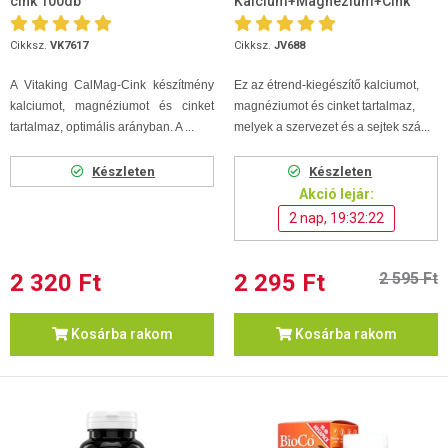
cink 100db
Kalcium+Magnézium+Cink
Forte 90 db
Cikksz.
VK7617
Cikksz.
JV688
A Vitaking CalMag-Cink készítmény
Ez az étrend-kiegészítő kalciumot,
kalciumot, magnéziumot és cinket
magnéziumot és cinket tartalmaz,
tartalmaz, optimális arányban. A ...
melyek a szervezet és a sejtek szá...
Készleten
Készleten
Akció lejár:
2 nap, 19:32:21
2 320 Ft
2 295 Ft
2 595 Ft
Kosárba rakom
Kosárba rakom