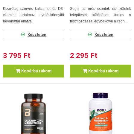
Kizárólag szerves kalciumot és D3-
Segíti az erős csontok és ízületek
vitamint tartalmaz, nyeléskönnyítő
felépítését, különösen fontos a
bevonattal ellátva.
testmozgással egybekötve a cson...
Készleten
Készleten
3 795 Ft
2 295 Ft
Kosárba rakom
Kosárba rakom