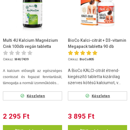
Multi 4U Kalcium Magnézium
BioCo Kalci-citrát + D3-vitamin
Cink 100db vegán tabletta
Megapack tabletta 90 db
Cikksz.
M4U7439
Cikksz.
BioCo805
A BioCo KALCI-citrát étrend-
A kalcium elősegíti az egészséges
kiegészítő tabletta kizárólag
csontozat és fogazat fenntartását,
szerves kötésű kalciumot, v...
támogatja a normál izomműködés...
Készleten
Készleten
2 295 Ft
3 895 Ft