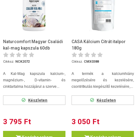
Naturcomfort Magyar Családi
CASA Kálcium Citrát italpor
kal-mag kapszula 60db
180g
Cikksz.
NCK2072
Cikksz.
CMX0388
A Kal-Mag kapszula kalcium-,
A termék a kalciumhiány
magnézium-, D-vitamin- és
megelőzésére és kezelésére,
cinktartalma hozzájárul a szerve...
csontritkulás kiegészítő kezelésére,...
Készleten
Készleten
3 795 Ft
3 050 Ft