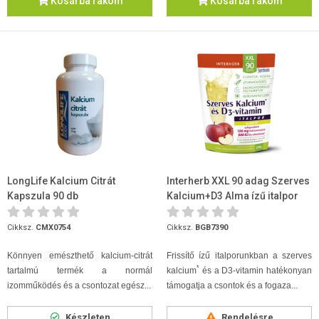
Kosárba rakom
Kosárba rakom
LongLife Kalcium Citrát
Interherb XXL 90 adag Szerves
Kapszula 90 db
Kalcium+D3 Alma ízű italpor
270 g
Cikksz.
CMX0754
Cikksz.
BGB7390
Könnyen emészthető kalcium-citrát
Frissítő ízű italporunkban a szerves
*
tartalmú termék a normál
kalcium
és a D3-vitamin hatékonyan
izomműködés és a csontozat egész...
támogatja a csontok és a fogaza...
Készleten
Rendelésre