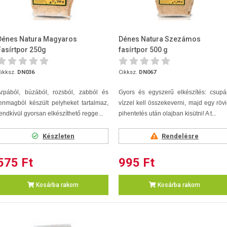
Dénes Natura Magyaros
Dénes Natura Szezámos
Fasírtpor 250g
fasírtpor 500 g
ikksz.
DN036
Cikksz.
DN067
Árpából, búzából, rozsból, zabból és
Gyors és egyszerű elkészítés: csupá
enmagból készült pelyheket tartalmaz,
vízzel kell összekeverni, majd egy röv
endkívül gyorsan elkészíthető regge...
pihentetés után olajban kisütni! A t...
Készleten
Rendelésre
575 Ft
995 Ft
Kosárba rakom
Kosárba rakom