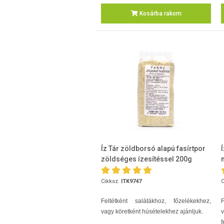
Kosárba rakom
Íz Tár zöldborsó alapú fasírtpor
zöldséges ízesítéssel 200g
Cikksz.
ITK9747
C
Feltétként salátákhoz, főzelékekhez,
vagy köretként húsételekhez ajánljuk.
v
f