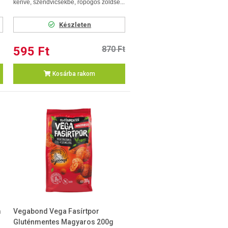
kenve, szendvicsekbe, ropogós zöldsé...
Készleten
595 Ft
870 Ft
Kosárba rakom
m
Vegabond Vega Fasírtpor
Gluténmentes Magyaros 200g