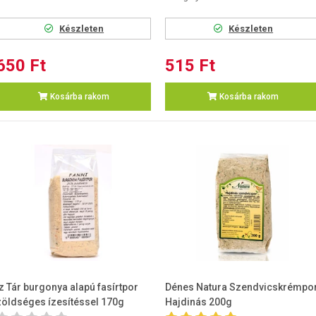
Készleten
Készleten
650 Ft
515 Ft
Kosárba rakom
Kosárba rakom
Íz Tár burgonya alapú fasírtpor
Dénes Natura Szendvicskrémpo
zöldséges ízesítéssel 170g
Hajdinás 200g