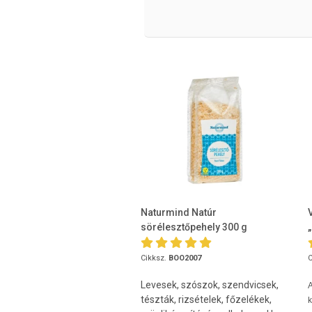
Naturmind Natúr
sörélesztőpehely 300 g
Cikksz.
BOO2007
C
Levesek, szószok, szendvicsek,
A
tészták, rizsételek, főzelékek,