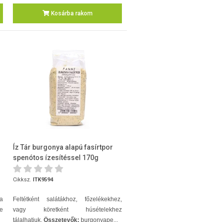
Kosárba rakom
Íz Tár burgonya alapú fasírtpor
spenótos ízesítéssel 170g
Cikksz.
ITK9594
sa
Feltétként salátákhoz, főzelékekhez,
e
vagy köretként húsételekhez
tálalhatjuk.
Összetevők:
burgonyape...