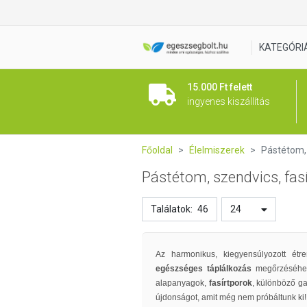
KATEGÓRI
15.000 Ft felett
ingyenes kiszállítás
Főoldal
Élelmiszerek
Pástétom, 
Pástétom, szendvics, fas
Találatok:
46
24
Az harmonikus, kiegyensúlyozott ét
egészséges táplálkozás
megőrzéséhez
alapanyagok,
fasírtporok
, különböző g
újdonságot, amit még nem próbáltunk ki!