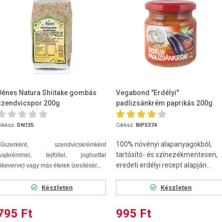
Dénes Natura Shiitake gombás
Vegabond "Erdélyi"
szendvicspor 200g
padlizsánkrém paprikás 200g
ikksz.
DN135
Cikksz.
BIP5374
100% növényi alapanyagokból,
Fűszerként, szendvicskrémként
tartósító- és színezékmentesen,
(vajkrémmel, tejföllel, joghurttal
eredeti erdélyi recept alapján...
ikeverve) vagy más ételek ízesítésér...
Készleten
Készleten
795 Ft
995 Ft