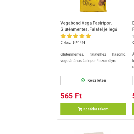
Vegabond Vega Fasírtpor,
Gluténmentes, Falafel jellegű
200g
Cikksz.
BIP1444
C
Gluténmentes, falafelhez hasonló,
vegetáriánus fasírtpor 4 személyre.
l
r
Készleten
565 Ft
Kosárba rakom