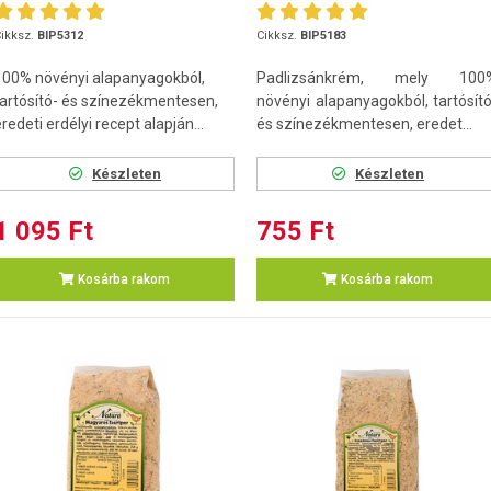
ikksz.
BIP5312
Cikksz.
BIP5183
100% növényi alapanyagokból,
Padlizsánkrém, mely 100
tartósító- és színezékmentesen,
növényi alapanyagokból, tartósító
redeti erdélyi recept alapján...
és színezékmentesen, eredet...
Készleten
Készleten
1 095 Ft
755 Ft
Kosárba rakom
Kosárba rakom