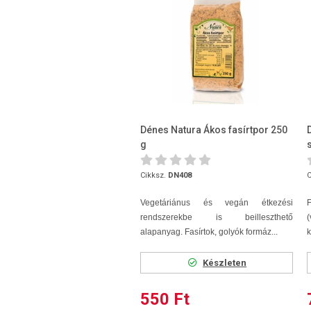
Dénes Natura Ákos fasírtpor 250
g
Cikksz.
DN408
C
Vegetáriánus és vegán étkezési
rendszerekbe is beilleszthető
alapanyag. Fasírtok, golyók formáz...
k
Készleten
550 Ft