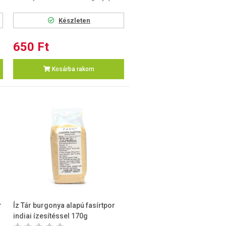
Készleten
650 Ft
Kosárba rakom
r
Íz Tár burgonya alapú fasírtpor
indiai ízesítéssel 170g