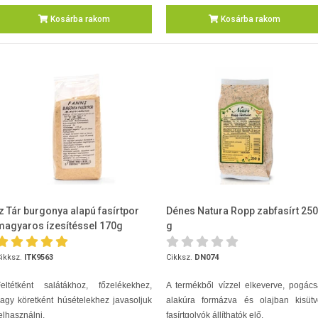
Kosárba rakom
Kosárba rakom
Íz Tár burgonya alapú fasírtpor
Dénes Natura Ropp zabfasírt 250
magyaros ízesítéssel 170g
g
ikksz.
ITK9563
Cikksz.
DN074
Feltétként salátákhoz, főzelékekhez,
A termékből vízzel elkeverve, pogác
agy köretként húsételekhez javasoljuk
alakúra formázva és olajban kisütv
elhasználni.
fasírtgolyók állíthatók elő.