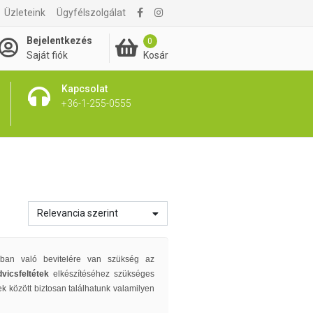
Üzleteink
Ügyfélszolgálat
Bejelentkezés
0
Kosár
Saját fiók
Kapcsolat
+36-1-255-0555
Relevancia szerint
ban való bevitelére van szükség az
dvicsfeltétek
elkészítéséhez szükséges
k között biztosan találhatunk valamilyen