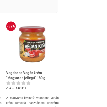
-32%
Vegabond Vegán krém
"Magyaros jellegű” 180 g
Cikksz.
BIP1512
a
A „magyaros ízvilágú” Vegabond vegán
s
krém remekül használható kenyérre