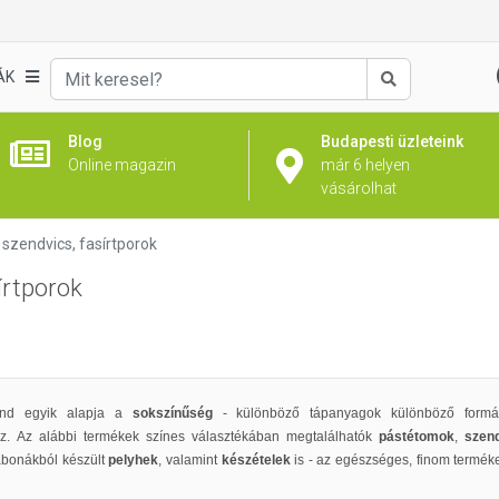
ÁK
Keresés
Blog
Budapesti üzleteink
Online magazin
már 6 helyen
vásárolhat
szendvics, fasírtporok
írtporok
rend egyik alapja a
sokszínűség
- különböző tápanyagok különböző formá
. Az alábbi termékek színes választékában megtalálhatók
pástétomok
,
szen
abonákból készült
pelyhek
, valamint
készételek
is - az egészséges, finom terméke