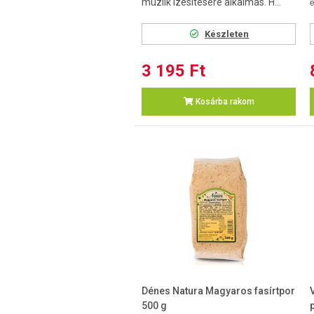
müzlik ízesítésére alkalmas. H...
e
Készleten
3 195 Ft
Kosárba rakom
Dénes Natura Magyaros fasírtpor
500 g