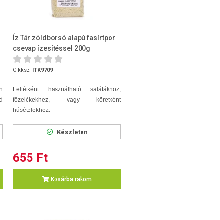
Íz Tár zöldborsó alapú fasírtpor
csevap ízesítéssel 200g
Cikksz.
ITK9709
n
Feltétként használható salátákhoz,
id
főzelékekhez, vagy köretként
húsételekhez.
Készleten
655 Ft
Kosárba rakom