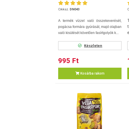
Cikksz.
DN043
C
A termék vízzel való összekeverését,
pogácsa formára gyúrását, majd olajban
e
való kisütését követően fasírtgolyók k...
Készleten
995 Ft
Kosárba rakom