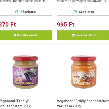
lkészítve, ropogós zöldségekkel m...
rendkívül egészséges alapanyaga. H...
Készleten
Készleten
870 Ft
995 Ft
Kosárba rakom
Kosárba rakom
Vegabond "Erdélyi"
Vegabond "Erdélyi" babpástéto
padlizsánkrém 200g
zakuszka 200g