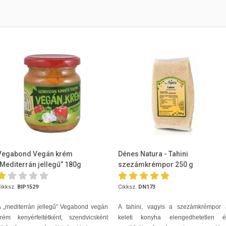
Vegabond Vegán krém
Dénes Natura - Tahini
„Mediterrán jellegű” 180g
szezámkrémpor 250 g
ikksz.
BIP1529
Cikksz.
DN173
 „mediterrán jellegű” Vegabond vegán
A tahini, vagyis a szezámkrémpor 
krém kenyérfeltétként, szendvicsként
keleti konyha elengedhetetlen é