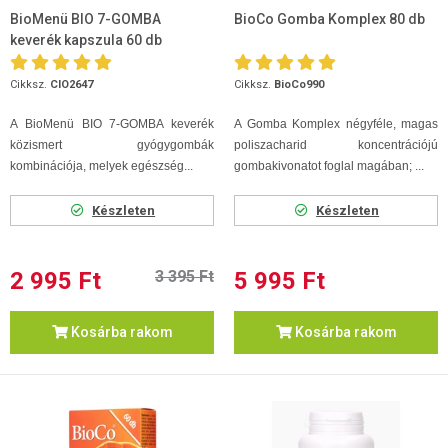
BioMenü BIO 7-GOMBA
BioCo Gomba Komplex 80 db
keverék kapszula 60 db
Cikksz.
CIO2647
Cikksz.
BioCo990
A BioMenü BIO 7-GOMBA keverék
A Gomba Komplex négyféle, magas
közismert gyógygombák
poliszacharid koncentrációjú
kombinációja, melyek egészség...
gombakivonatot foglal magában; ...
Készleten
Készleten
2 995 Ft
3 395 Ft
5 995 Ft
Kosárba rakom
Kosárba rakom