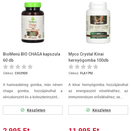
BioMenü BIO CHAGA kapszula
Myco Crystal Kínai
60 db
hernyógomba 100db
Cikksz.
CIO2920
Cikksz.
FLA1792
A hamvaskéreg gomba, más néven
A kínai hernyógomba hozzájárulhat
chaga gomba, hozzájárulhat a
az energiaszint növeléséhez, az
vércukorszint és a koleszterinszint...
immunrendszer erősítéséhez, se...
Készleten
Készleten
2 995 Ft
11 995 Ft