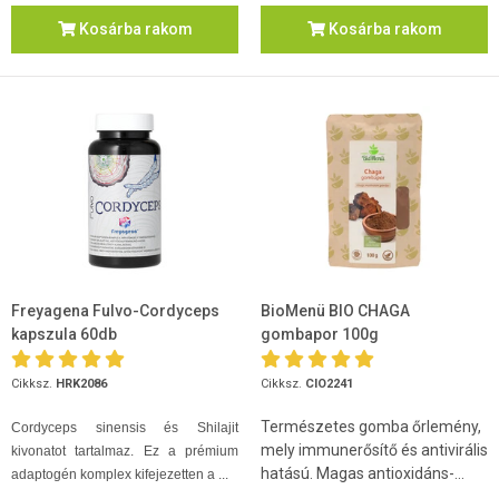
Kosárba rakom
Kosárba rakom
Freyagena Fulvo-Cordyceps
BioMenü BIO CHAGA
kapszula 60db
gombapor 100g
Cikksz.
HRK2086
Cikksz.
CIO2241
Természetes gomba őrlemény,
Cordyceps sinensis és Shilajit
mely immunerősítő és antivirális
kivonatot tartalmaz. Ez a prémium
hatású. Magas antioxidáns-...
adaptogén komplex kifejezetten a ...