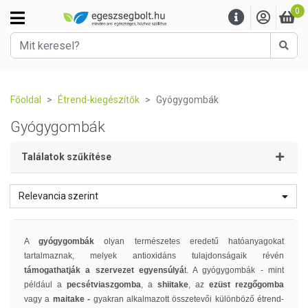
0
Kere
Főoldal
Étrend-kiegészítők
Gyógygombák
Gyógygombák
Találatok szűkítése
Relevancia szerint
A
gyógygombák
olyan természetes eredetű hatóanyagokat
tartalmaznak, melyek antioxidáns tulajdonságaik révén
támogathatják a szervezet egyensúlyá
t. A gyógygombák - mint
például a
pecsétviaszgomba
, a
shiitake
, az
ezüst rezgőgomba
vagy a
maitake -
gyakran alkalmazott összetevői különböző étrend-