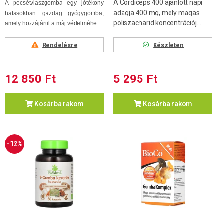
A Cordiceps 400 ajánlott napi
A pecsétviaszgomba egy jótékony
adagja 400 mg, mely magas
hatásokban gazdag gyógygomba,
poliszacharid koncentrációj...
amely hozzájárul a máj védelméhe...
Rendelésre
Készleten
12 850 Ft
5 295 Ft
Kosárba rakom
Kosárba rakom
-12%