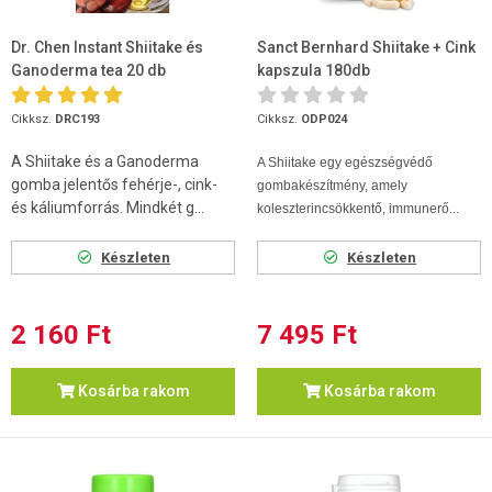
Dr. Chen Instant Shiitake és
Sanct Bernhard Shiitake + Cink
Ganoderma tea 20 db
kapszula 180db
Cikksz.
DRC193
Cikksz.
ODP024
A Shiitake és a Ganoderma
A Shiitake egy egészségvédő
gomba jelentős fehérje-, cink-
gombakészítmény, amely
és káliumforrás. Mindkét g...
koleszterincsökkentő, immunerő...
Készleten
Készleten
2 160 Ft
7 495 Ft
Kosárba rakom
Kosárba rakom