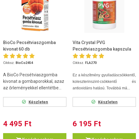
BioCo Pecsétviaszgomba
Vita Crystal PVG
kivonat 60 db
Pecsétviaszgomba kapszula
100 db
Cikksz.
BioCo2454
Cikksz.
FLA270
A BioCo Pecsétviaszgomba
Ez a készítmény gyulladáscsökkentő,
kivonat a gombaporokkal, azaz
koleszterinszint-csökkentő és
az őrleményekkel ellentétbe...
antioxidáns hatású. Továbbá má...
Készleten
Készleten
4 495 Ft
6 195 Ft