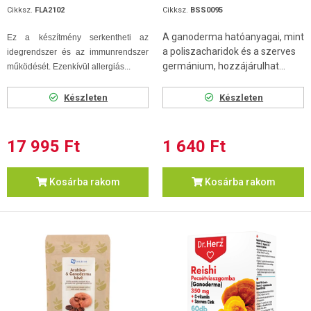
Cikksz.
FLA2102
Cikksz.
BSS0095
A ganoderma hatóanyagai, mint
Ez a készítmény serkentheti az
a poliszacharidok és a szerves
idegrendszer és az immunrendszer
germánium, hozzájárulhat...
működését. Ezenkívül allergiás...
Készleten
Készleten
17 995 Ft
1 640 Ft
Kosárba rakom
Kosárba rakom