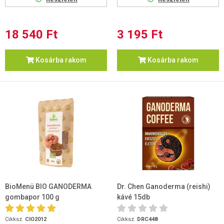
18 540 Ft
3 195 Ft
Kosárba rakom
Kosárba rakom
BioMenü BIO GANODERMA
Dr. Chen Ganoderma (reishi)
gombapor 100 g
kávé 15db
Cikksz.
CIO2012
Cikksz.
DRC448