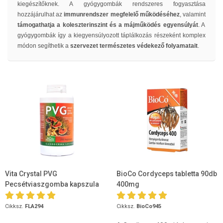
kiegészítőknek. A gyógygombák rendszeres fogyasztása
hozzájárulhat az
immunrendszer megfelelő működéséhez
, valamint
támogathatja a koleszterinszint és a májműködés egyensúlyát
. A
gyógygombák így a kiegyensúlyozott táplálkozás részeként komplex
módon segíthetik a
szervezet természetes védekező folyamatait
.
Vita Crystal PVG
BioCo Cordyceps tabletta 90db
Pecsétviaszgomba kapszula
400mg
250 db
Cikksz.
FLA294
Cikksz.
BioCo945