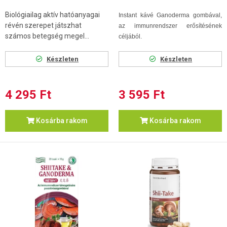
Biológiailag aktív hatóanyagai
Instant kávé Ganoderma gombával,
révén szerepet játszhat
az immunrendszer erősítésének
számos betegség megel...
céljából.
Készleten
Készleten
4 295 Ft
3 595 Ft
Kosárba rakom
Kosárba rakom