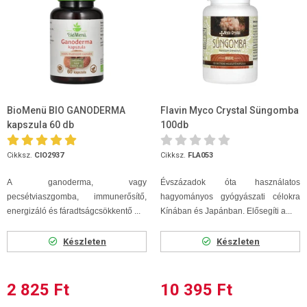
BioMenü BIO GANODERMA
Flavin Myco Crystal Süngomba
kapszula 60 db
100db
Cikksz.
CIO2937
Cikksz.
FLA053
A ganoderma, vagy
Évszázadok óta használatos
pecsétviaszgomba, immunerősítő,
hagyományos gyógyászati célokra
energizáló és fáradtságcsökkentő ...
Kínában és Japánban. Elősegíti a...
Készleten
Készleten
2 825 Ft
10 395 Ft