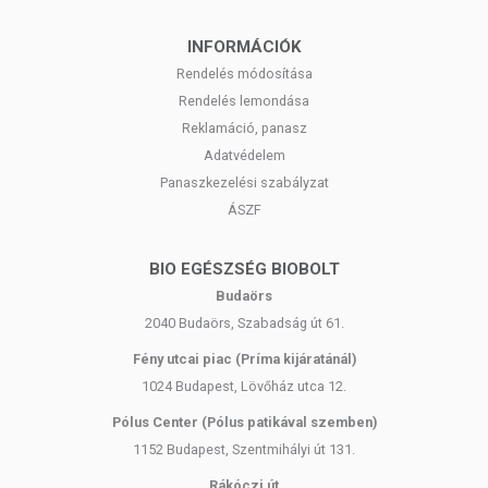
INFORMÁCIÓK
Rendelés módosítása
Rendelés lemondása
Reklamáció, panasz
Adatvédelem
Panaszkezelési szabályzat
ÁSZF
BIO EGÉSZSÉG BIOBOLT
Budaörs
2040 Budaörs, Szabadság út 61.
Fény utcai piac (Príma kijáratánál)
1024 Budapest, Lövőház utca 12.
Pólus Center (Pólus patikával szemben)
1152 Budapest, Szentmihályi út 131.
Rákóczi út