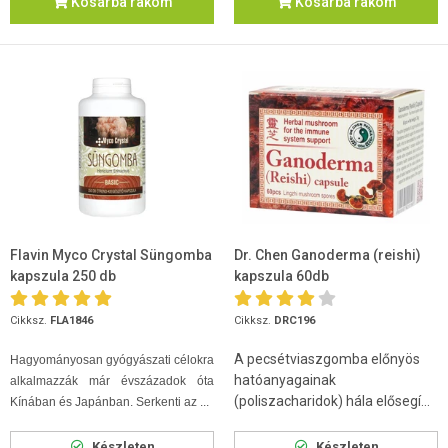
Kosárba rakom
Kosárba rakom
Flavin Myco Crystal Süngomba
Dr. Chen Ganoderma (reishi)
kapszula 250 db
kapszula 60db
Cikksz.
FLA1846
Cikksz.
DRC196
A pecsétviaszgomba előnyös
Hagyományosan gyógyászati célokra
hatóanyagainak
alkalmazzák már évszázadok óta
(poliszacharidok) hála elősegí...
Kínában és Japánban. Serkenti az ...
Készleten
Készleten