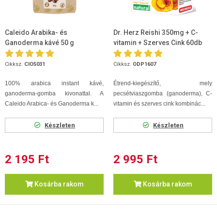
Caleido Arabika- és
Dr. Herz Reishi 350mg + C-
Ganoderma kávé 50 g
vitamin + Szerves Cink 60db
Cikksz.
CIO5031
Cikksz.
ODP1607
100% arabica instant kávé,
Étrend-kiegészítő, mely
ganoderma-gomba kivonattal. A
pecsétviaszgomba (ganoderma), C-
Caleido Arabica- és Ganoderma k...
vitamin és szerves cink kombinác...
Készleten
Készleten
2 195 Ft
2 995 Ft
Kosárba rakom
Kosárba rakom