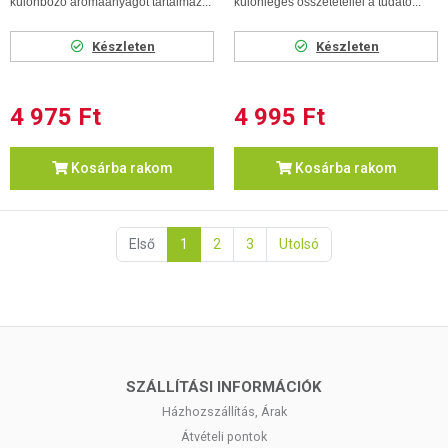
különböző aromaanyagot tartalmaz...
különleges összetétellel a tudato...
Készleten
Készleten
4 975 Ft
4 995 Ft
Kosárba rakom
Kosárba rakom
Első
1
2
3
Utolsó
SZÁLLÍTÁSI INFORMÁCIÓK
Házhozszállítás, Árak
Átvételi pontok