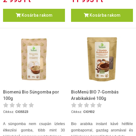
Kosárba rakom
Kosárba rakom
Biomenü Bio Süngomba por
BioMenü BIO 7-Gombás
100g
Arabikakávé 100g
Cikksz.
CIO5523
Cikksz.
CIO932
A süngomba nem csupán ízletes
Bio arabika instant kávé hétféle
étkezési gomba, több mint 30
gombaporral, gazdag aromával és