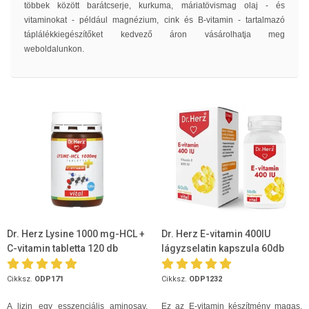
többek között
barátcserje, kurkuma, máriatövismag olaj -
és
vitaminokat - például magnézium, cink és B-vitamin - tartalmazó
táplálékkiegészítőket kedvező áron vásárolhatja meg
weboldalunkon.
Dr. Herz Lysine 1000 mg-HCL +
Dr. Herz E-vitamin 400IU
C-vitamin tabletta 120 db
lágyzselatin kapszula 60db
Cikksz.
ODP171
Cikksz.
ODP1232
A lizin egy esszenciális aminosav,
Ez az E-vitamin készítmény magas,