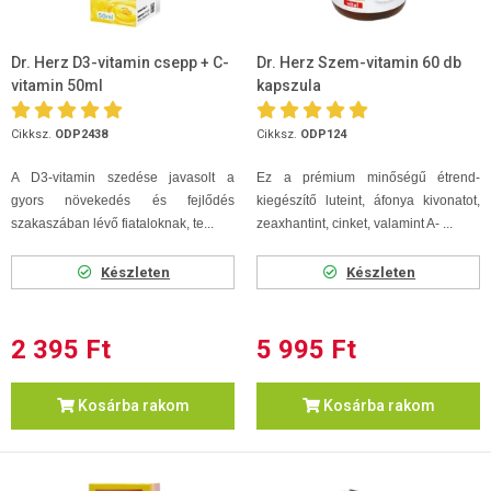
Dr. Herz D3-vitamin csepp + C-
Dr. Herz Szem-vitamin 60 db
vitamin 50ml
kapszula
Cikksz.
ODP2438
Cikksz.
ODP124
A D3-vitamin szedése javasolt a
Ez a prémium minőségű étrend-
gyors növekedés és fejlődés
kiegészítő luteint, áfonya kivonatot,
szakaszában lévő fiataloknak, te...
zeaxhantint, cinket, valamint A- ...
Készleten
Készleten
2 395 Ft
5 995 Ft
Kosárba rakom
Kosárba rakom