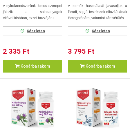
A nyirokrendszerünk fontos szerepet
A termék használatát javasoljuk a
játszik a salakanyagok
fáradt, sajgó testrészek ellazításának
eltávolításában, ezzel hozzájárul...
támogatására,
valamint zárt sérülés...
Készleten
Készleten
2 335 Ft
3 795 Ft
Kosárba rakom
Kosárba rakom