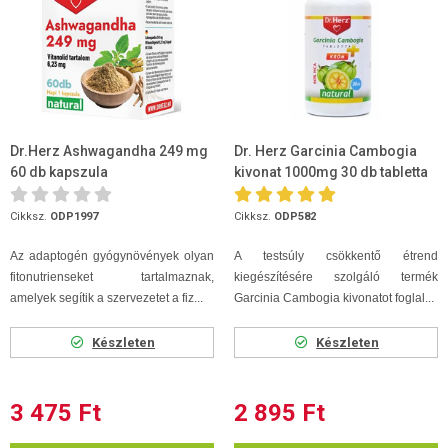
Dr.Herz Ashwagandha 249 mg
Dr. Herz Garcinia Cambogia
60 db kapszula
kivonat 1000mg 30 db tabletta
+ króm
Cikksz.
ODP1997
Cikksz.
ODP582
Az adaptogén gyógynövények olyan
A testsúly csökkentő étrend
fitonutrienseket tartalmaznak,
kiegészítésére szolgáló termék
amelyek segítik a szervezetet a fiz...
Garcinia Cambogia kivonatot foglal...
Készleten
Készleten
3 475 Ft
2 895 Ft