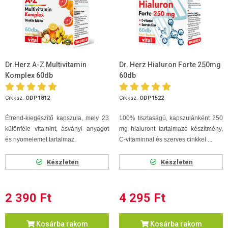
Dr.Herz A-Z Multivitamin
Dr. Herz Hialuron Forte 250mg
Komplex 60db
60db
Cikksz.
ODP1812
Cikksz.
ODP1522
Étrend-kiegészítő kapszula, mely 23
100% tisztaságú, kapszulánként 250
különféle vitamint, ásványi anyagot
mg hialuront tartalmazó készítmény,
és nyomelemet tartalmaz.
C-vitaminnal és szerves cinkkel ...
Készleten
Készleten
2 390 Ft
4 295 Ft
Kosárba rakom
Kosárba rakom