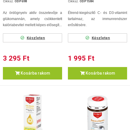
Cikksz.
ODP698
Cikksz.
ODP1584
Az ördögnyelv aktív összetevője a
Étrend-kiegészítő C- és D3-vitamint
glükomannán, amely csökkentett
tartalmaz, az immunrendszer
kalóriabevitel mellett képes elősegít...
erősítésére.
Készleten
Készleten
3 295 Ft
1 995 Ft
Kosárba rakom
Kosárba rakom