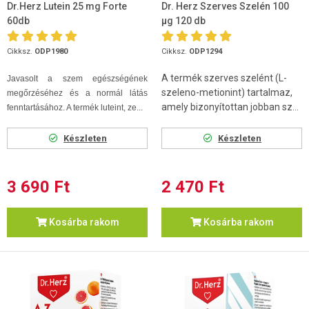
Dr.Herz Lutein 25 mg Forte
Dr. Herz Szerves Szelén 100
60db
µg 120 db
Cikksz.
ODP1980
Cikksz.
ODP1294
A termék szerves szelént (L-
Javasolt a szem egészségének
szeleno-metionint) tartalmaz,
megőrzéséhez és a normál látás
amely bizonyítottan jobban sz...
fenntartásához. A termék luteint, ze...
Készleten
Készleten
3 690 Ft
2 470 Ft
Kosárba rakom
Kosárba rakom