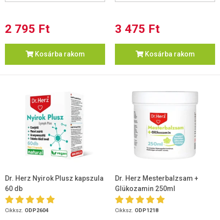
2 795 Ft
3 475 Ft
Kosárba rakom
Kosárba rakom
Dr. Herz Nyirok Plusz kapszula
Dr. Herz Mesterbalzsam +
60 db
Glükozamin 250ml
Cikksz.
ODP2604
Cikksz.
ODP1218