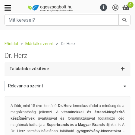
0
Kere
Főoldal
Márkák szerint
Dr. Herz
Dr. Herz
Találatok szűkítése
Relevancia szerint
A több, mint 15 éve fennálló
Dr. Herz
termékcsaládot a minőség és a
megbízhatóság jellemzi. A
vitaminokkal és étrend-kiegészítő
készítmények
gyártásával és forgalmazásával foglalkozó cég
magáénak tudhatja a
Superbrands
és a
Magyar Brands
díjakat is. A
Dr. Herz termékkínálatában található
gyógynövény
-
kivonatokat
-