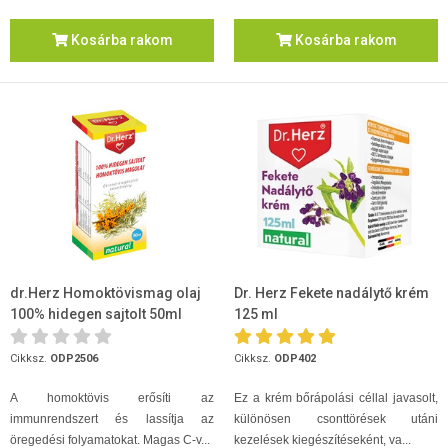
Kosárba rakom
Kosárba rakom
dr.Herz Homoktövismag olaj
Dr. Herz Fekete nadálytő krém
100% hidegen sajtolt 50ml
125 ml
Cikksz.
ODP2506
Cikksz.
ODP402
A homoktövis erősíti az
Ez a krém bőrápolási céllal javasolt,
immunrendszert és lassítja az
különösen csonttörések utáni
öregedési folyamatokat. Magas C-v...
kezelések kiegészítéseként, va...