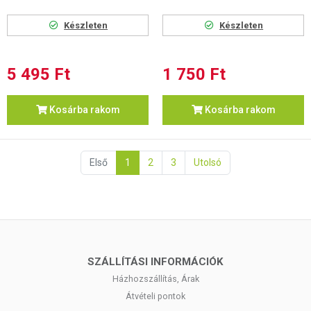
Készleten
Készleten
5 495 Ft
1 750 Ft
Kosárba rakom
Kosárba rakom
Első
1
2
3
Utolsó
SZÁLLÍTÁSI INFORMÁCIÓK
Házhozszállítás, Árak
Átvételi pontok