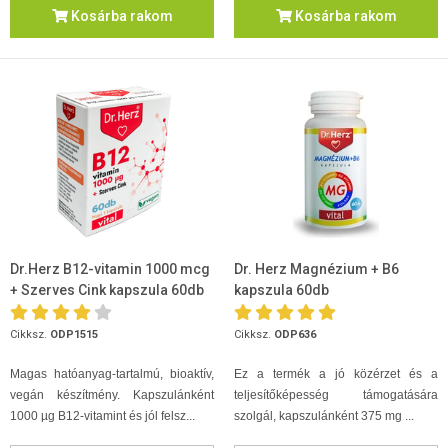
Kosárba rakom
Kosárba rakom
Dr.Herz B12-vitamin 1000 mcg
Dr. Herz Magnézium + B6
+ Szerves Cink kapszula 60db
kapszula 60db
Cikksz.
ODP1515
Cikksz.
ODP636
Magas hatóanyag-tartalmú, bioaktív,
Ez a termék a jó közérzet és a
vegán készítmény. Kapszulánként
teljesítőképesség támogatására
1000 µg B12-vitamint és jól felsz...
szolgál, kapszulánként 375 mg ...