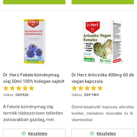
Dr. Herz Fekete köménymag
Dr.Herz Articsóka 400mg 60 db
olaj 50ml 100% hidegen sajtolt
vegan kapszula
Cikksz.
ODP520
Cikksz.
ODP1959
A Fekete köménymag olaj
Étrend-kiegészítő kapszula articsóka
termék többszörösen telítetlen
levéllel, máriatövis kivonattal és B-
zsírsavakban gazdag, mel...
vitaminokkal.
Készleten
Készleten