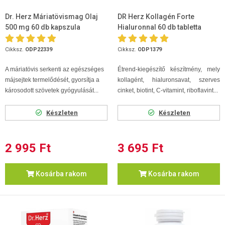
Dr. Herz Máriatövismag Olaj
DR Herz Kollagén Forte
500 mg 60 db kapszula
Hialuronnal 60 db tabletta
Cikksz.
ODP22339
Cikksz.
ODP1379
A máriatövis serkenti az egészséges
Étrend-kiegészítő készítmény, mely
májsejtek termelődését, gyorsítja a
kollagént, hialuronsavat, szerves
károsodott szövetek gyógyulását...
cinket, biotint, C-vitamint, riboflavint...
Készleten
Készleten
2 995 Ft
3 695 Ft
Kosárba rakom
Kosárba rakom