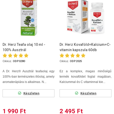
Dr. Herz Teafa olaj 10 ml -
Dr. Herz Kovaföld+Kalcium+C-
100% Ausztrál
vitamin kapszula 60db
Cikksz.
ODP0280
Cikksz.
ODP2025
A Dr. Herz® Ausztrál teafaolaj egy
Ez a komplex, magas minőségű
100%-ban természetes illóolaj, amely
termék kovaföldet foglal magában,
aromaterápiára is alkalmas. N...
Kalciummal és C-vitaminnal kie...
Készleten
Készleten
1 990 Ft
2 495 Ft