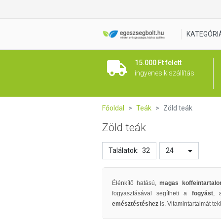
KATEGÓRI
15.000 Ft felett
ingyenes kiszállítás
Főoldal
Teák
Zöld teák
Zöld teák
Találatok:
32
24
Élénkítő hatású,
magas koffeintarta
fogyasztásával segítheti a
fogyást
, 
emésztéstéshez
is. Vitamintartalmát tek