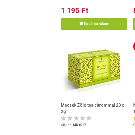
1 195 Ft
Kosárba rakom
Mecsek Zöld tea citrommal 20 x
2g
Cikksz.
MD1017
C