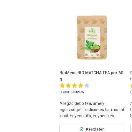
BioMenü BIO MATCHA TEA por 60
g
Cikksz.
CIO2135
C
A legzöldebb tea, amely
A
egészséget, tradíciót és harmóniát
kínál. Egyedülálló, enyhén kes...
Készleten