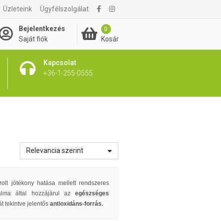
Üzleteink
Ügyfélszolgálat
Bejelentkezés
0
Kosár
Saját fiók
Kapcsolat
+36-1-255-0555
Relevancia szerint
rolt jótékony hatása mellett rendszeres
alma
által hozzájárul az
egészséges
t tekintve jelentős
antioxidáns-forrás.