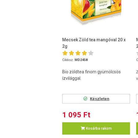
Mecsek Zöld tea mangóval 20 x
2g
Cikksz.
MD2458
C
Bio zöldtea finom gyümölcsös
Z
ízvilággal.
v
Készleten
1 095 Ft
Kosárba rakom