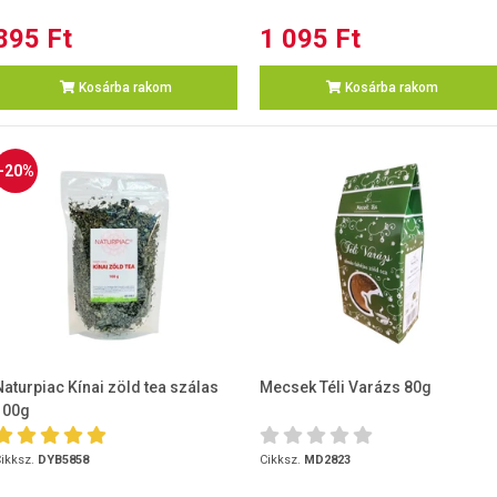
895 Ft
1 095 Ft
Kosárba rakom
Kosárba rakom
-20%
Naturpiac Kínai zöld tea szálas
Mecsek Téli Varázs 80g
100g
ikksz.
DYB5858
Cikksz.
MD2823