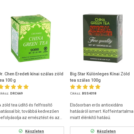
Dr. Chen Eredeti kínai szálas zöld
Big Star Különleges Kínai Zöld
tea 100 g
tea szálas 100g
ikksz.
DRC669
Cikksz.
BSS4018
 zöld tea üdítő és felfrissítő
Elsősorban erős antioxidáns
hatással bír, továbbá kedvezően
hatásáról ismert. Koffeintartalma
befolyásolja az emésztést és az...
miatt élénkítő hatású.
Készleten
Készleten