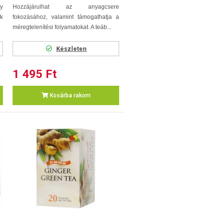
ly
Hozzájárulhat az anyagcsere
k
fokozásához, valamint támogathatja a
méregtelenítési folyamatokat. A teáb...
Készleten
1 495 Ft
Kosárba rakom