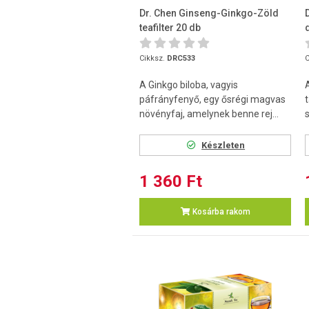
Dr. Chen Ginseng-Ginkgo-Zöld
teafilter 20 db
Cikksz.
DRC533
C
A Ginkgo biloba, vagyis
páfrányfenyő, egy ősrégi magvas
t
növényfaj, amelynek benne rej...
Készleten
1 360 Ft
Kosárba rakom