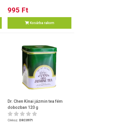
995 Ft
Kosárba rakom
Dr. Chen Kínai jázmin tea fém
dobozban 120 g
Cikksz.
DRC0971