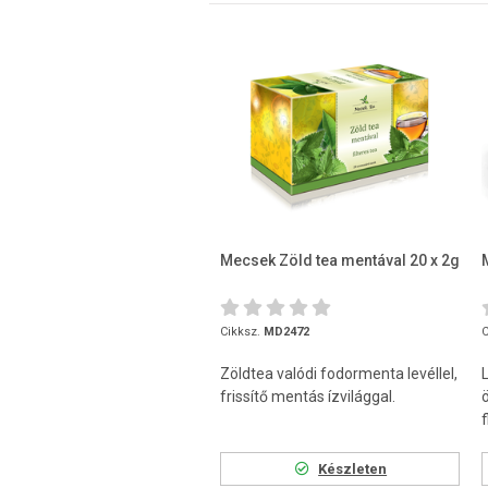
Mecsek Zöld tea mentával 20 x 2g
Cikksz.
MD2472
C
Zöldtea valódi fodormenta levéllel,
frissítő mentás ízvilággal.
f
Készleten