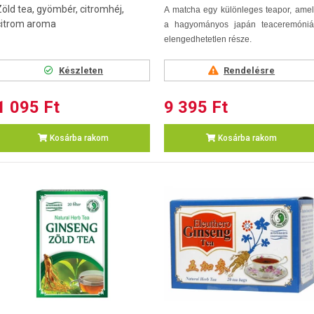
Zöld tea, gyömbér, citromhéj,
A matcha egy különleges teapor, ame
citrom aroma
a hagyományos japán teaceremóniá
elengedhetetlen része.
Készleten
Rendelésre
1 095 Ft
9 395 Ft
Kosárba rakom
Kosárba rakom