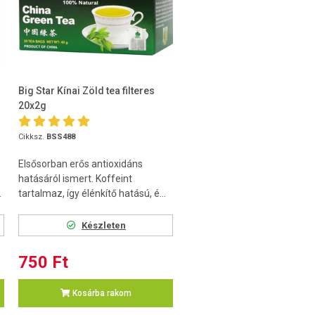
Big Star Kínai Zöld tea filteres
20x2g
Cikksz.
BSS488
Elsősorban erős antioxidáns
hatásáról ismert. Koffeint
.
tartalmaz, így élénkítő hatású, é...
Készleten
750 Ft
Kosárba rakom