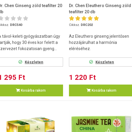
Dr. Chen Ginseng zöld teafilter 20
Dr. Chen Eleuthero Ginseng zöld
db
teafilter 20 db
ikksz.
DRC540
Cikksz.
DRC202
A távol-keleti gyógyászatban úgy
Az Eleuthero ginseng jelentősen
artják, hogy 30 éves kor felett a
hozzájárulhat a harmónia
szervezet fokozatosan gyeng...
eléréséhez.
Készleten
Készleten
1 295 Ft
1 220 Ft
Kosárba rakom
Kosárba rakom