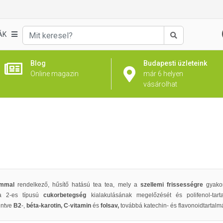
ÁK
Keresés
Blog
Budapesti üzleteink
Online magazin
már 6 helyen
vásárolhat
lommal
rendelkező, hűsítő hatású tea tea, mely a
szellemi frissességre
gyako
a 2-es típusú
cukorbetegség
kialakulásának megelőzését és polifenol-tart
intve
B2
-,
béta-karotin,
C
-
vitamin
és
folsav,
továbbá katechin- és flavonoidtartalmá