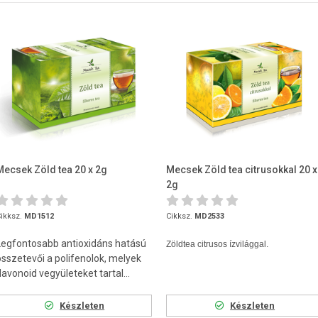
Mecsek Zöld tea 20 x 2g
Mecsek Zöld tea citrusokkal 20 x
2g
ikksz.
MD1512
Cikksz.
MD2533
Legfontosabb antioxidáns hatású
Zöldtea citrusos ízvilággal.
összetevői a polifenolok, melyek
lavonoid vegyületeket tartal...
Készleten
Készleten