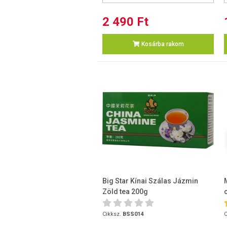
2 490 Ft
Kosárba rakom
Big Star Kínai Szálas Jázmin
Zöld tea 200g
Cikksz.
BSS014
C