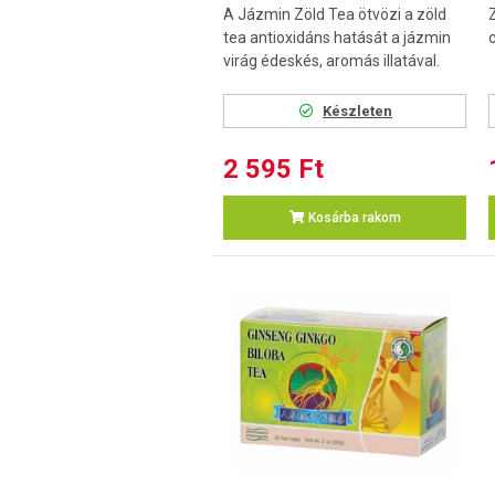
A Jázmin Zöld Tea ötvözi a zöld
tea antioxidáns hatását a jázmin
virág édeskés, aromás illatával.
Készleten
2 595 Ft
Kosárba rakom