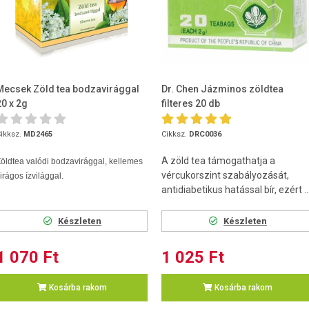
Mecsek Zöld tea bodzavirággal
Dr. Chen Jázminos zöldtea
20 x 2g
filteres 20 db
ikksz.
MD2465
Cikksz.
DRC0036
A zöld tea támogathatja a
öldtea valódi bodzavirággal, kellemes
vércukorszint szabályozását,
irágos ízvilággal.
antidiabetikus hatással bír, ezért ..
Készleten
Készleten
1 070 Ft
1 025 Ft
Kosárba rakom
Kosárba rakom