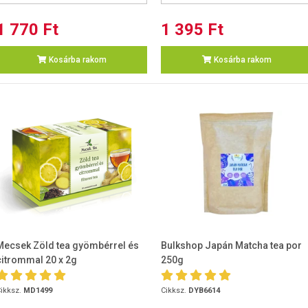
1 770 Ft
1 395 Ft
Kosárba rakom
Kosárba rakom
Mecsek Zöld tea gyömbérrel és
Bulkshop Japán Matcha tea por
citrommal 20 x 2g
250g
ikksz.
MD1499
Cikksz.
DYB6614