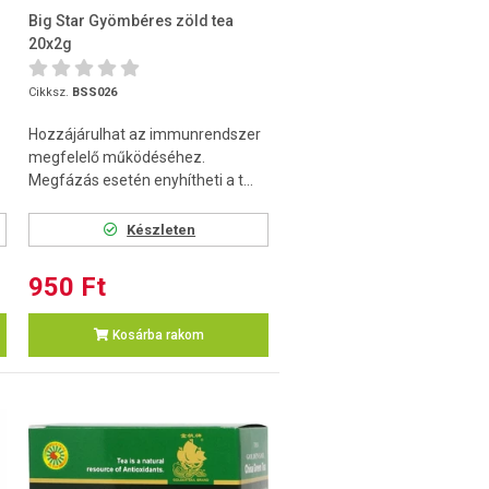
Big Star Gyömbéres zöld tea
20x2g
Cikksz.
BSS026
Hozzájárulhat az immunrendszer
megfelelő működéséhez.
Megfázás esetén enyhítheti a t...
Készleten
950 Ft
Kosárba rakom