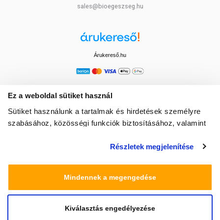
sales@bioegeszseg.hu
Árukereső.hu
Ez a weboldal sütiket használ
Sütiket használunk a tartalmak és hirdetések személyre
szabásához, közösségi funkciók biztosításához, valamint
weboldalforgalmunk elemzéséhez. Ezenkívül közösségi
Részletek megjelenítése
média-, hirdető- és elemező partnereinkkel megosztjuk az
Ön weboldalhasználatra vonatkozó adatait, akik
kombinálhatják az adatokat más olyan adatokkal,
Mindennek a megengedése
amelyeket Ön adott meg számukra vagy az Ön által
használt más szolgáltatásokból gyűjtöttek.
Kiválasztás engedélyezése