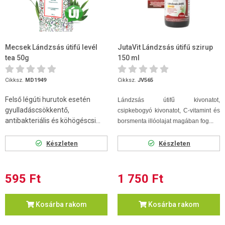
Mecsek Lándzsás útifű levél
JutaVit Lándzsás útifű szirup
tea 50g
150 ml
Cikksz.
MD1949
Cikksz.
JV565
Felső légúti hurutok esetén
Lándzsás útifű kivonatot,
gyulladáscsökkentő,
csipkebogyó kivonatot, C-vitamint és
antibakteriális és köhögéscsi...
borsmenta illóolajat magában fog...
Készleten
Készleten
595 Ft
1 750 Ft
Kosárba rakom
Kosárba rakom