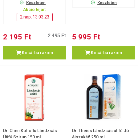
Készleten
Készleten
Akció lejár:
2 nap, 13:03:22
2 195 Ft
2 495 Ft
5 995 Ft
Kosárba rakom
Kosárba rakom
Dr. Chen Kohoflu Lándzsás
Dr. Theiss Lándzsás útifű Jó
Útifű Szirup 150 ml
éjszakát! 250 ml