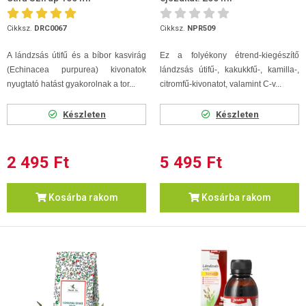
Cikksz.
DRC0067
Cikksz.
NPR509
A lándzsás útifű és a bíbor kasvirág
Ez a folyékony étrend-kiegészítő
(Echinacea purpurea) kivonatok
lándzsás útifű-, kakukkfű-, kamilla-,
nyugtató hatást gyakorolnak a tor...
citromfű-kivonatot, valamint C-v...
Készleten
Készleten
2 495 Ft
5 495 Ft
Kosárba rakom
Kosárba rakom