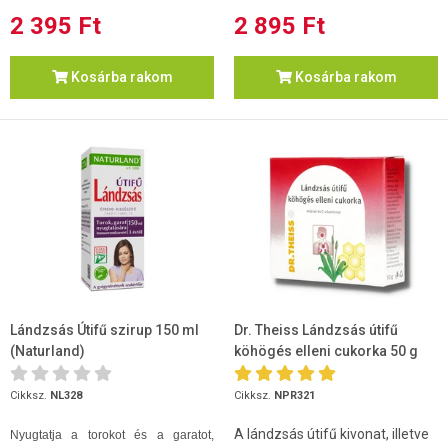
2 395 Ft
2 895 Ft
Kosárba rakom
Kosárba rakom
Lándzsás Útifű szirup 150 ml
Dr. Theiss Lándzsás útifű
(Naturland)
köhögés elleni cukorka 50 g
Cikksz.
NL328
Cikksz.
NPR321
A lándzsás útifű kivonat, illetve
Nyugtatja a torokot és a garatot,