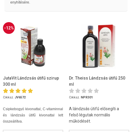
enyhítésére.
-12%
JutaVit Lándzsás útifű szirup
Dr. Theiss Lándzsás útifű 250
300 ml
ml
Cikksz.
JV6572
Cikksz.
NPR301
A lándzsás útifű elősegíti a
Csipkebogyó kivonattal, C-vitaminnal
felső légutak normális
és lándzsás útifű kivonattal lett
működését.
összeállítva.