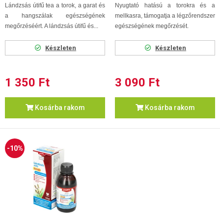
Lándzsás útifű tea a torok, a garat és
Nyugtató hatású a torokra és a
a hangszálak egészségének
mellkasra, támogatja a légzőrendszer
megőrzéséért. A lándzsás útifű és...
egészségének megőrzését.
Készleten
Készleten
1 350 Ft
3 090 Ft
Kosárba rakom
Kosárba rakom
-10%