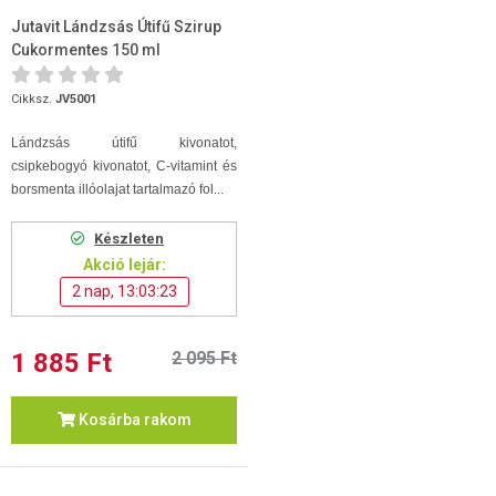
Jutavit Lándzsás Útifű Szirup
Cukormentes 150 ml
Cikksz.
JV5001
Lándzsás útifű kivonatot,
csipkebogyó kivonatot, C-vitamint és
borsmenta illóolajat tartalmazó fol...
Készleten
Akció lejár:
2 nap, 13:03:22
1 885 Ft
2 095 Ft
Kosárba rakom