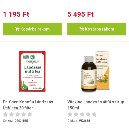
1 195 Ft
5 495 Ft
Kosárba rakom
Kosárba rakom
Dr. Chen Kohoflu Lándzsás
Vitaking Lándzsás útifű szirup
Útifű tea 20 filter
150ml
Cikksz.
DRC1865
Cikksz.
VK2668