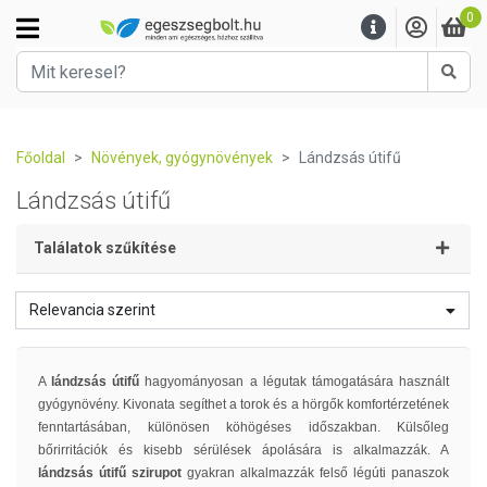
0
Kere
Főoldal
Növények, gyógynövények
Lándzsás útifű
Lándzsás útifű
Találatok szűkítése
Relevancia szerint
A
lándzsás útifű
hagyományosan a légutak támogatására használt
gyógynövény. Kivonata segíthet a torok és a hörgők komfortérzetének
fenntartásában, különösen köhögéses időszakban. Külsőleg
bőrirritációk és kisebb sérülések ápolására is alkalmazzák. A
lándzsás útifű szirupot
gyakran alkalmazzák felső légúti panaszok