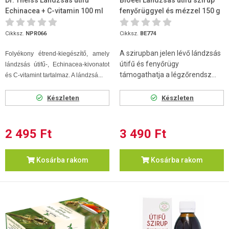
Dr. Theiss Lándzsás útifű
Bioeel Lándzsás útifű szirup
Echinacea + C-vitamin 100 ml
fenyőrüggyel és mézzel 150 g
Cikksz.
NPR066
Cikksz.
BE774
A szirupban jelen lévő lándzsás
Folyékony étrend-kiegészítő, amely
útifű és fenyőrügy
lándzsás útifű-, Echinacea-kivonatot
támogathatja a légzőrendsz...
és C-vitamint tartalmaz. A lándzsá...
Készleten
Készleten
2 495 Ft
3 490 Ft
Kosárba rakom
Kosárba rakom