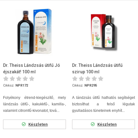
Dr. Theiss Lándzsás útifű Jó
Dr. Theiss Lándzsás útifű
éjszakát! 100 ml
szirup 100 ml
Cikksz.
NPR172
Cikksz.
NPR295
Folyékony étrend-kiegészítő, mely
A lándzsás útifű hathatós segítséget
lándzsás útifű-, kakukkfű-, kamilla-,
biztosíthat a felső légutak
valamint citromfű-kivonatot, tová...
gyulladásos tüneteinek enyhít...
Készleten
Készleten