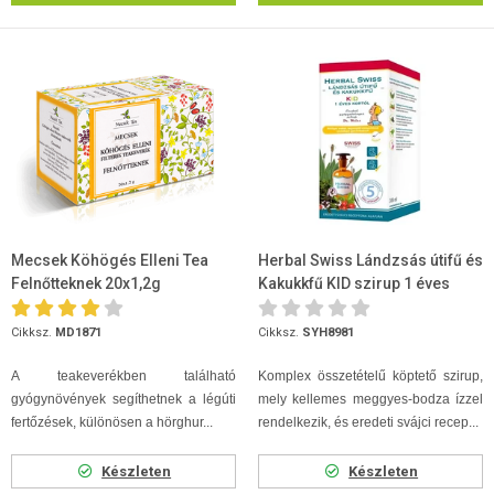
Mecsek Köhögés Elleni Tea
Herbal Swiss Lándzsás útifű és
Felnőtteknek 20x1,2g
Kakukkfű KID szirup 1 éves
kortól 300 ml
Cikksz.
MD1871
Cikksz.
SYH8981
A teakeverékben található
Komplex összetételű köptető szirup,
gyógynövények segíthetnek a légúti
mely kellemes meggyes-bodza ízzel
fertőzések, különösen a hörghur...
rendelkezik, és eredeti svájci recep...
Készleten
Készleten