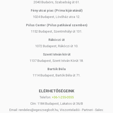
2040 Budaörs, Szabadság út 61.
Fény utcai piac (Príma kijáratánál)
1024 Budapest, Lövőház utca 12.
Pólus Center (Pólus patikával szemben)
1152 Budapest, Szentmihályi út 131.
Rákóczi út
1072 Budapest, Rákóczi út 10.
Szent István körút
1137 Budapest, Szent István Körút 18.
Bartók Béla
1114 Budapest, Bartók Béla út 71.
ELÉRHETŐSÉGEINK
Telefon:
+36-1-255-0555
Cím: 1184 Budapest, Lakatos út 36/B
Email: rendeles@egeszsegbolt.hu, Viszonteladói - Partneri - Sales: