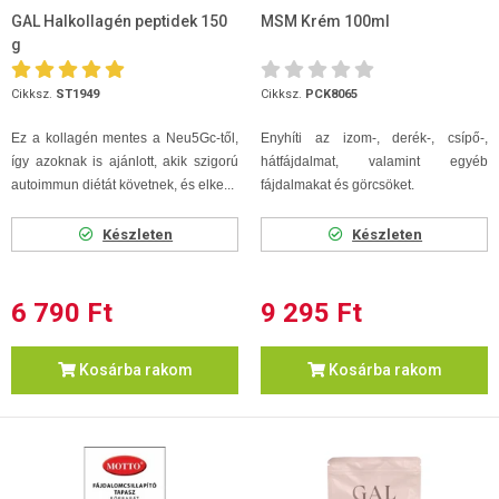
GAL Halkollagén peptidek 150
MSM Krém 100ml
g
Cikksz.
ST1949
Cikksz.
PCK8065
Ez a kollagén mentes a Neu5Gc-től,
Enyhíti az izom-, derék-, csípő-,
így azoknak is ajánlott, akik szigorú
hátfájdalmat, valamint egyéb
autoimmun diétát követnek, és elke...
fájdalmakat és görcsöket.
Készleten
Készleten
6 790 Ft
9 295 Ft
Kosárba rakom
Kosárba rakom