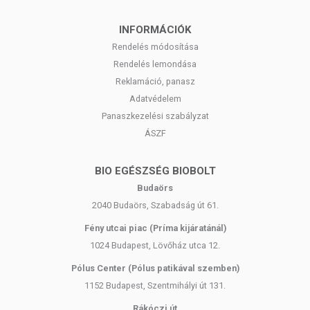
INFORMÁCIÓK
Rendelés módosítása
Rendelés lemondása
Reklamáció, panasz
Adatvédelem
Panaszkezelési szabályzat
ÁSZF
BIO EGÉSZSÉG BIOBOLT
Budaörs
2040 Budaörs, Szabadság út 61.
Fény utcai piac (Príma kijáratánál)
1024 Budapest, Lövőház utca 12.
Pólus Center (Pólus patikával szemben)
1152 Budapest, Szentmihályi út 131.
Rákóczi út