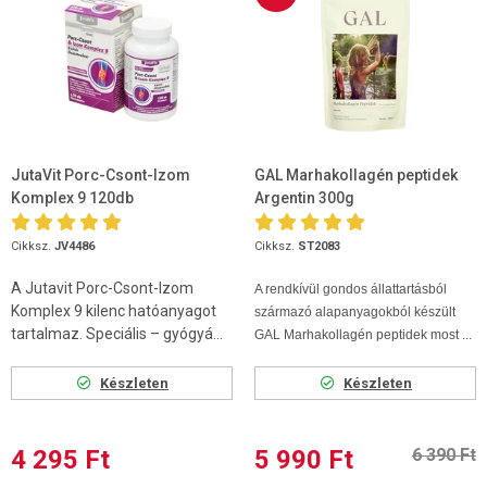
JutaVit Porc-Csont-Izom
GAL Marhakollagén peptidek
Komplex 9 120db
Argentin 300g
Cikksz.
JV4486
Cikksz.
ST2083
A Jutavit Porc-Csont-Izom
A rendkívül gondos állattartásból
Komplex 9 kilenc hatóanyagot
származó alapanyagokból készült
tartalmaz. Speciális – gyógyá...
GAL Marhakollagén peptidek most ...
Készleten
Készleten
4 295 Ft
5 990 Ft
6 390 Ft