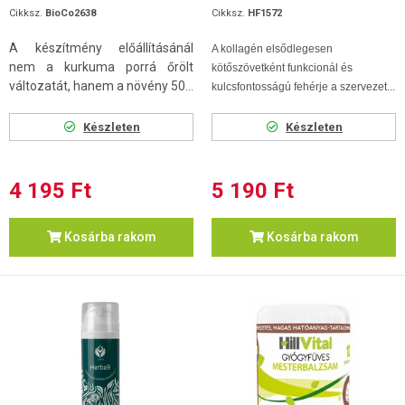
Cikksz.
BioCo2638
Cikksz.
HF1572
A készítmény előállításánál
A kollagén elsődlegesen
nem a kurkuma porrá őrölt
kötőszövetként funkcionál és
változatát, hanem a növény 50...
kulcsfontosságú fehérje a szervezet...
Készleten
Készleten
4 195 Ft
5 190 Ft
Kosárba rakom
Kosárba rakom