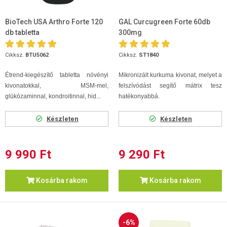
BioTech USA Arthro Forte 120
GAL Curcugreen Forte 60db
db tabletta
300mg
Cikksz.
BTU5062
Cikksz.
ST1840
Étrend-kiegészítő tabletta növényi
Mikronizált kurkuma kivonat, melyet a
kivonatokkal, MSM-mel,
felszívódást segítő mátrix tesz
glükózaminnal, kondroitinnal, hid...
hatékonyabbá.
Készleten
Készleten
9 990 Ft
9 290 Ft
Kosárba rakom
Kosárba rakom
-6%