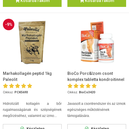
Kosárba rakom
Kosárba rakom
-9%
Marhakollagén peptid 1kg
BioCo Porc&Izom csont
Paleolit
komplex tabletta kondroitinnel
120db
Cikksz.
PCK5693
Cikksz.
BioCo3420
Hidrolizált kollagén a bőr
Javasolt a csontrendszer és az izmok
rugalmasságának és szépségének
egészséges működésének
megőrzéséhez, valamint az izmo...
támogatására.
Készleten
Készleten