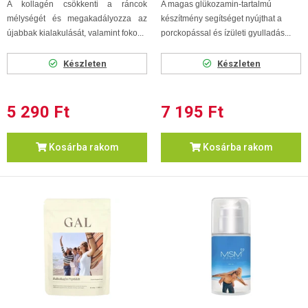
A kollagén csökkenti a ráncok
A magas glükozamin-tartalmú
mélységét és megakadályozza az
készítmény segítséget nyújthat a
újabbak kialakulását, valamint foko...
porckopással és ízületi gyulladás...
Készleten
Készleten
5 290 Ft
7 195 Ft
Kosárba rakom
Kosárba rakom