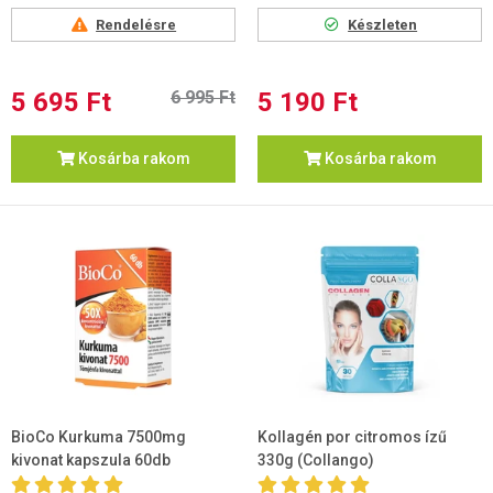
Rendelésre
Készleten
5 695 Ft
6 995 Ft
5 190 Ft
Kosárba rakom
Kosárba rakom
BioCo Kurkuma 7500mg
Kollagén por citromos ízű
kivonat kapszula 60db
330g (Collangoִ)