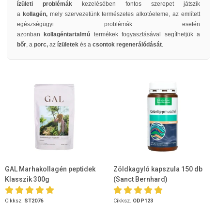
ízületi problémák
kezelésében fontos szerepet játszik
a
kollagén,
mely szervezetünk természetes alkotóeleme, az említett
egészségügyi problémák esetén
azonban
kollagéntartalmú
termékek fogyasztásával segíthetjük a
bőr
, a
porc,
az
ízületek
és a
csontok regenerálódását
.
GAL Marhakollagén peptidek
Zöldkagyló kapszula 150 db
Klasszik 300g
(Sanct Bernhard)
Cikksz.
ST2076
Cikksz.
ODP123