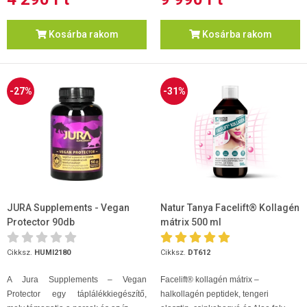
Kosárba rakom
Kosárba rakom
-27%
-31%
JURA Supplements - Vegan
Natur Tanya Facelift® Kollagén
Protector 90db
mátrix 500 ml
Cikksz.
HUMI2180
Cikksz.
DT612
A Jura Supplements – Vegan
Facelift® kollagén mátrix –
Protector egy táplálékkiegészítő,
halkollagén peptidek, tengeri