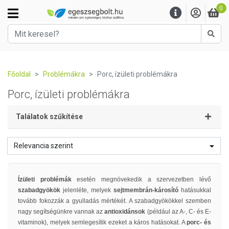
0
Kere
Főoldal
Problémákra
Porc, ízületi problémákra
Porc, ízületi problémákra
Találatok szűkítése
Relevancia szerint
Ízületi problémák
esetén megnövekedik a szervezetben lévő
szabadgyökök
jelenléte, melyek
sejtmembrán-károsító
hatásukkal
tovább fokozzák a gyulladás mértékét. A szabadgyökökkel szemben
nagy segítségünkre vannak az
antioxidánsok
(például az A-, C- és E-
vitaminok), melyek semlegesítik ezeket a káros hatásokat. A
porc- és