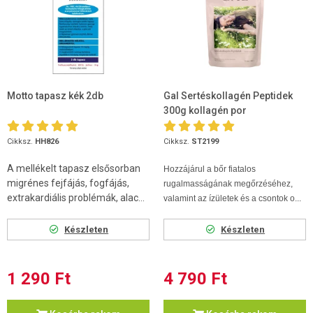
Motto tapasz kék 2db
Gal Sertéskollagén Peptidek
300g kollagén por
Cikksz.
HH826
Cikksz.
ST2199
A mellékelt tapasz elsősorban
Hozzájárul a bőr fiatalos
migrénes fejfájás, fogfájás,
rugalmasságának megőrzéséhez,
extrakardiális problémák, alac...
valamint az ízületek és a csontok o...
Készleten
Készleten
1 290 Ft
4 790 Ft