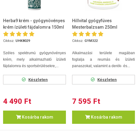
Herba9 krém - gyógynövényes
Hillvital gyógyfüves
krém ízületi fájdalomra 150ml
Mesterbalzsam 250ml
Cikksz.
UHK8029
Cikksz.
GYM322
Széles spektrumú gyógynövényes
Alkalmazási területe magában
krém, mely alkalmazható ízületi
foglalja a reumás és ízületi
fájdalomra és sportsérülésekre,...
panaszokat, valamint a derék- és...
Készleten
Készleten
4 490 Ft
7 595 Ft
Kosárba rakom
Kosárba rakom