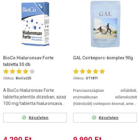
BioCo Hialuronsav Forte
GAL Csirkeporc-komplex 90g
tabletta 30 db
Cikksz.
BioCo225
Cikksz.
ST1871
A BioCo Hialuronsav Forte
Franciaországban előállított,
tabletta jelentős dózisban, azaz
enzimatikusan előemésztett
100 mg/tabletta hialuronsava...
(hidrolizált) csirkeporc-kivonat, ame...
Készleten
Készleten
4 290 Ft
9 990 Ft