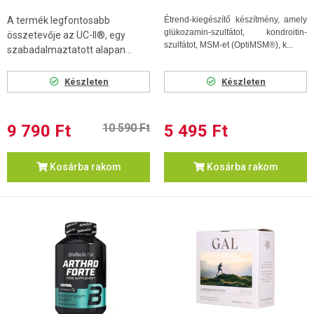
A termék legfontosabb
Étrend-kiegészítő készítmény, amely
glükozamin-szulfátot, kondroitin-
összetevője az UC-II®, egy
szulfátot, MSM-et (OptiMSM®), k...
szabadalmaztatott alapan...
Készleten
Készleten
9 790 Ft
10 590 Ft
5 495 Ft
Kosárba rakom
Kosárba rakom