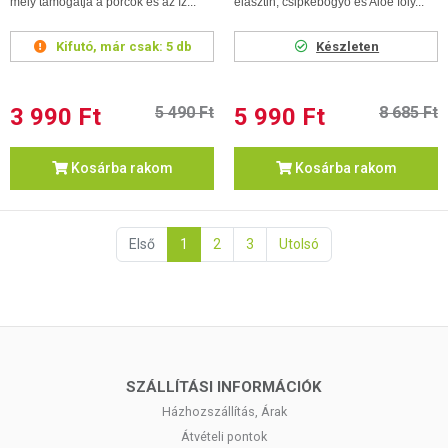
mely támogatja a porcok és az íz...
elasztin, csipkebogyó és Aloe foly...
Kifutó, már csak:
5 db
Készleten
3 990 Ft
5 490 Ft
5 990 Ft
8 685 Ft
Kosárba rakom
Kosárba rakom
Első
1
2
3
Utolsó
SZÁLLÍTÁSI INFORMÁCIÓK
Házhozszállítás, Árak
Átvételi pontok