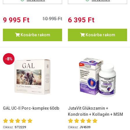
9 995 Ft
10 995 Ft
6 395 Ft
Kosárba rakom
Kosárba rakom
-8%
GAL UC-II Porc-komplex 60db
JutaVit Glükozamin +
Kondroitin + Kollagén + MSM
D+C vitamin 120db tabletta
Cikksz.
ST2229
Cikksz.
JV4509