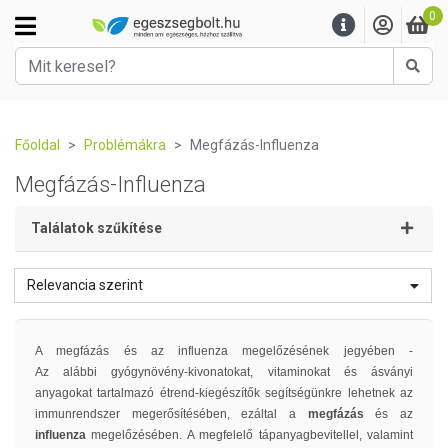
0
Kere
Főoldal
Problémákra
Megfázás-Influenza
Megfázás-Influenza
Találatok szűkítése
Relevancia szerint
A megfázás és az influenza megelőzésének jegyében -
Az alábbi
gyógynövény-kivonatokat,
vitaminokat és ásványi
anyagokat tartalmazó étrend-kiegészítők segítségünkre lehetnek az
immunrendszer megerősítésében, ezáltal a
megfázás
és az
influenza
megelőzésében. A megfelelő tápanyagbevitellel, valamint