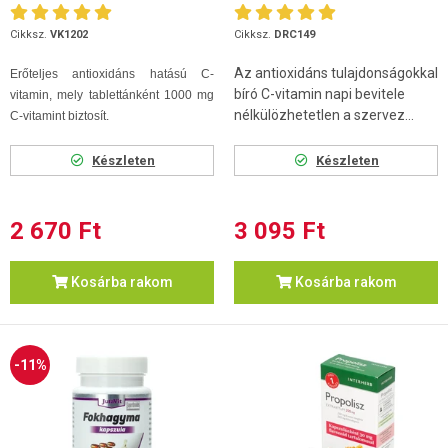
Cikksz.
VK1202
Cikksz.
DRC149
Az antioxidáns tulajdonságokkal
Erőteljes antioxidáns hatású C-
bíró C-vitamin napi bevitele
vitamin, mely tablettánként 1000 mg
nélkülözhetetlen a szervez...
C-vitamint biztosít.
Készleten
Készleten
2 670 Ft
3 095 Ft
Kosárba rakom
Kosárba rakom
-11%