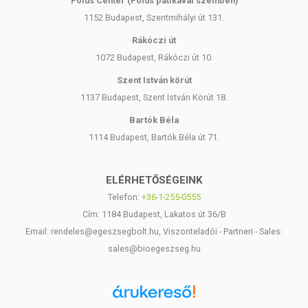
Pólus Center (Pólus patikával szemben)
1152 Budapest, Szentmihályi út 131.
Rákóczi út
1072 Budapest, Rákóczi út 10.
Szent István körút
1137 Budapest, Szent István Körút 18.
Bartók Béla
1114 Budapest, Bartók Béla út 71.
ELÉRHETŐSÉGEINK
Telefon:
+36-1-255-0555
Cím: 1184 Budapest, Lakatos út 36/B
Email: rendeles@egeszsegbolt.hu, Viszonteladói - Partneri - Sales:
sales@bioegeszseg.hu