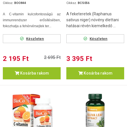
Cikksz.
BOO844
Cikksz.
BCS056
A feketeretek (Raphanus
A C-vitamin kulcsfontosságú az
sativus niger) növény élettani
immunrendszer erősítésében,
hatásai révén kiemelkedő ...
fokozhatja a fehérvérsejtek ter...
Készleten
Készleten
2 195 Ft
2 695 Ft
3 395 Ft
Kosárba rakom
Kosárba rakom