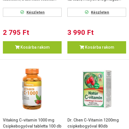
Készleten
Készleten
2 795 Ft
3 990 Ft
Kosárba rakom
Kosárba rakom
Vitaking C-vitamin 1000 mg
Dr. Chen C-Vitamin 1200mg
Csipkebogyóval tabletta 100 db
csipkebogyóval 80db