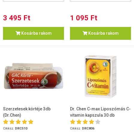
3 495 Ft
1 095 Ft
Kosárba rakom
Kosárba rakom
Szerzetesek körtéje 3db
Dr. Chen C-max Liposzómás C-
(Dr.Chen)
vitamin kapszula 30 db
Cikksz.
DRC510
Cikksz.
DRC806