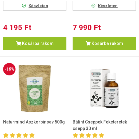
Készleten
Készleten
4 195 Ft
7 990 Ft
Kosárba rakom
Kosárba rakom
-19%
Naturmind Aszkorbinsav 500g
Bálint Cseppek Feketeretek
csepp 30 ml