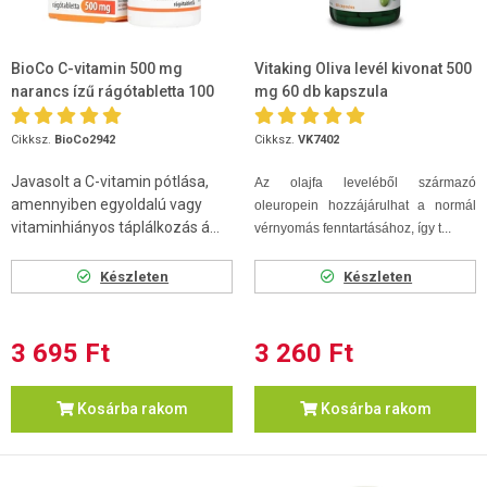
BioCo C-vitamin 500 mg
Vitaking Oliva levél kivonat 500
narancs ízű rágótabletta 100
mg 60 db kapszula
db
Cikksz.
BioCo2942
Cikksz.
VK7402
Javasolt a C-vitamin pótlása,
Az olajfa leveléből származó
amennyiben egyoldalú vagy
oleuropein hozzájárulhat a normál
vitaminhiányos táplálkozás á...
vérnyomás fenntartásához, így t...
Készleten
Készleten
3 695 Ft
3 260 Ft
Kosárba rakom
Kosárba rakom