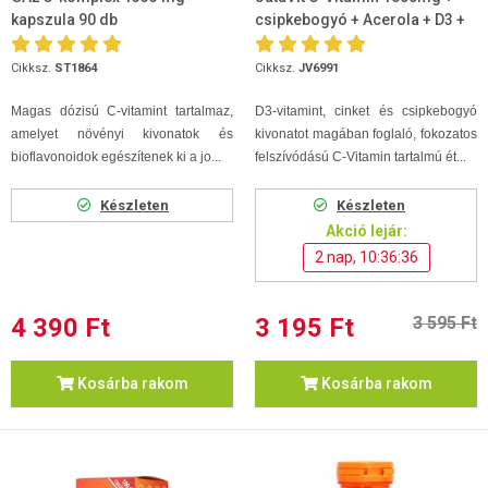
kapszula 90 db
csipkebogyó + Acerola + D3 +
Cink 100db
Cikksz.
ST1864
Cikksz.
JV6991
Magas dózisú C-vitamint tartalmaz,
D3-vitamint, cinket és csipkebogyó
amelyet növényi kivonatok és
kivonatot magában foglaló, fokozatos
bioflavonoidok egészítenek ki a jo...
felszívódású C-Vitamin tartalmú ét...
Készleten
Készleten
Akció lejár:
2 nap, 10:36:36
4 390 Ft
3 195 Ft
3 595 Ft
Kosárba rakom
Kosárba rakom