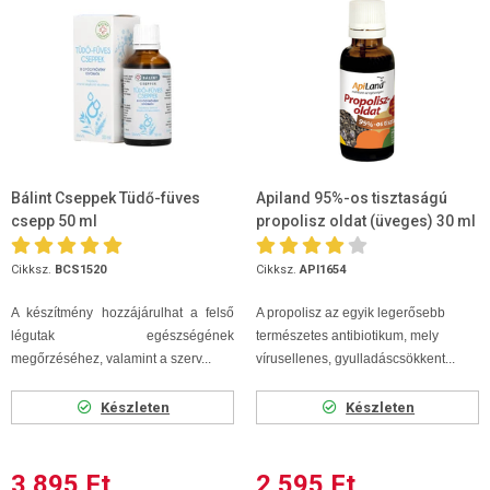
Bálint Cseppek Tüdő-füves
Apiland 95%-os tisztaságú
csepp 50 ml
propolisz oldat (üveges) 30 ml
Cikksz.
BCS1520
Cikksz.
API1654
A készítmény hozzájárulhat a felső
A propolisz az egyik legerősebb
légutak egészségének
természetes antibiotikum, mely
megőrzéséhez, valamint a szerv...
vírusellenes, gyulladáscsökkent...
Készleten
Készleten
3 895 Ft
2 595 Ft