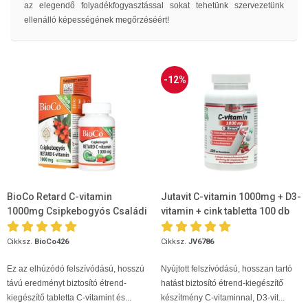
az elegendő folyadékfogyasztással sokat tehetünk szervezetünk
ellenálló képességének megőrzéséért!
-12%
BioCo Retard C-vitamin
Jutavit C-vitamin 1000mg + D3-
1000mg Csipkebogyós Családi
vitamin + cink tabletta 100 db
csomag 100db
Cikksz.
BioCo426
Cikksz.
JV6786
Ez az elhúzódó felszívódású, hosszú
Nyújtott felszívódású, hosszan tartó
távú eredményt biztosító étrend-
hatást biztosító étrend-kiegészítő
kiegészítő tabletta C-vitamint és...
készítmény C-vitaminnal, D3-vit...