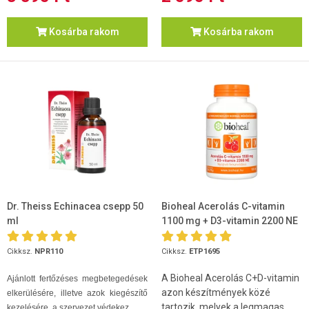
Kosárba rakom
Kosárba rakom
Dr. Theiss Echinacea csepp 50
Bioheal Acerolás C-vitamin
ml
1100 mg + D3-vitamin 2200 NE
105db
Cikksz.
NPR110
Cikksz.
ETP1695
A Bioheal Acerolás C+D-vitamin
Ajánlott fertőzéses megbetegedések
azon készítmények közé
elkerülésére, illetve azok kiegészítő
tartozik, melyek a legmagas...
kezelésére, a szervezet védekez...