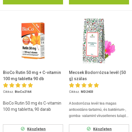
BioCo Rutin 50 mg + C-vitamin
Mecsek Bodorrózsa levél (50
100 mg tabletta 90 db
g) szálas
Cikksz.
BioCo2164
Cikksz.
MD2403
BioCo Rutin 50 mg és C-vitamin
A bodorrózsa levél tea magas
100 mg tabletta, 90 darab
antioxidáns-tartalmú, és baktérium-,
gomba- valamint vírusellenes tulajd...
Készleten
Készleten