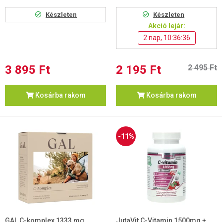
Készleten
Készleten
Akció lejár:
2 nap, 10:36:36
3 895 Ft
2 195 Ft
2 495 Ft
Kosárba rakom
Kosárba rakom
-11%
GAL C-komplex 1333 mg
JutaVit C-Vitamin 1500mg +