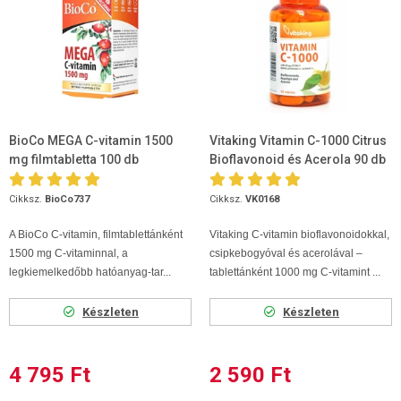
BioCo MEGA C-vitamin 1500
Vitaking Vitamin C-1000 Citrus
mg filmtabletta 100 db
Bioflavonoid és Acerola 90 db
Cikksz.
BioCo737
Cikksz.
VK0168
A BioCo C-vitamin, filmtablettánként
Vitaking C-vitamin bioflavonoidokkal,
1500 mg C-vitaminnal, a
csipkebogyóval és acerolával –
legkiemelkedőbb hatóanyag-tar...
tablettánként 1000 mg C-vitamint ...
Készleten
Készleten
4 795 Ft
2 590 Ft