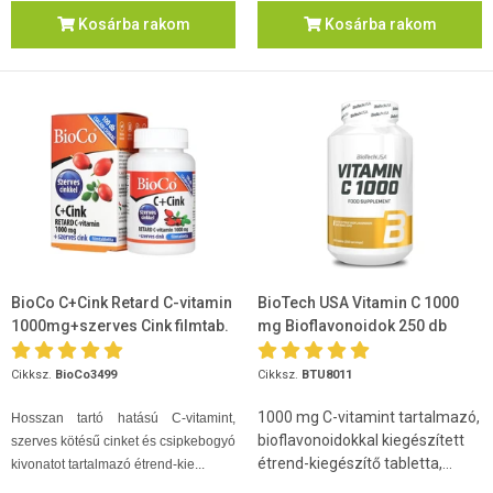
Kosárba rakom
Kosárba rakom
BioCo C+Cink Retard C-vitamin
BioTech USA Vitamin C 1000
1000mg+szerves Cink filmtab.
mg Bioflavonoidok 250 db
100db
Cikksz.
BioCo3499
Cikksz.
BTU8011
1000 mg C-vitamint tartalmazó,
Hosszan tartó hatású C-vitamint,
bioflavonoidokkal kiegészített
szerves kötésű cinket és csipkebogyó
étrend-kiegészítő tabletta,...
kivonatot tartalmazó étrend-kie...