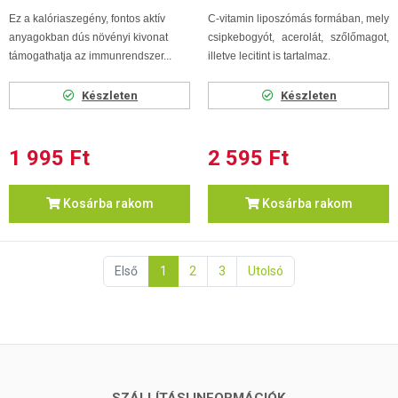
Ez a kalóriaszegény, fontos aktív
C-vitamin liposzómás formában, mely
anyagokban dús növényi kivonat
csipkebogyót, acerolát, szőlőmagot,
támogathatja az immunrendszer...
illetve lecitint is tartalmaz.
Készleten
Készleten
1 995 Ft
2 595 Ft
Kosárba rakom
Kosárba rakom
Első
1
2
3
Utolsó