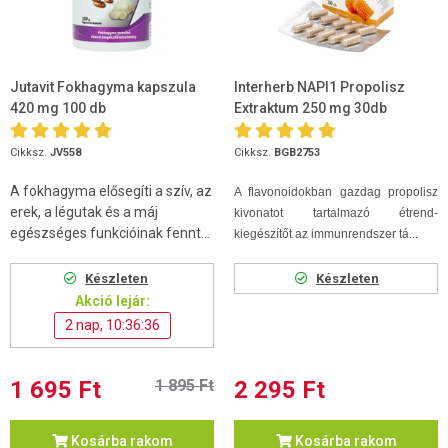
Jutavit Fokhagyma kapszula
Interherb NAPI1 Propolisz
420 mg 100 db
Extraktum 250 mg 30db
Cikksz.
JV558
Cikksz.
BGB2753
A fokhagyma elősegíti a szív, az
A flavonoidokban gazdag propolisz
erek, a légutak és a máj
kivonatot tartalmazó étrend-
egészséges funkcióinak fennt...
kiegészítőt az immunrendszer tá...
Készleten
Készleten
Akció lejár:
2 nap, 10:36:36
1 695 Ft
1 895 Ft
2 295 Ft
Kosárba rakom
Kosárba rakom