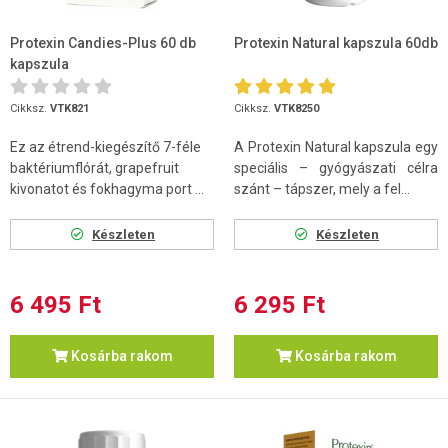
Protexin Candies-Plus 60 db
Protexin Natural kapszula 60db
kapszula
Cikksz.
VTK821
Cikksz.
VTK8250
Ez az étrend-kiegészítő 7-féle
A Protexin Natural kapszula egy
baktériumflórát, grapefruit
speciális – gyógyászati célra
kivonatot és fokhagyma port ...
szánt – tápszer, mely a fel...
Készleten
Készleten
6 495 Ft
6 295 Ft
Kosárba rakom
Kosárba rakom