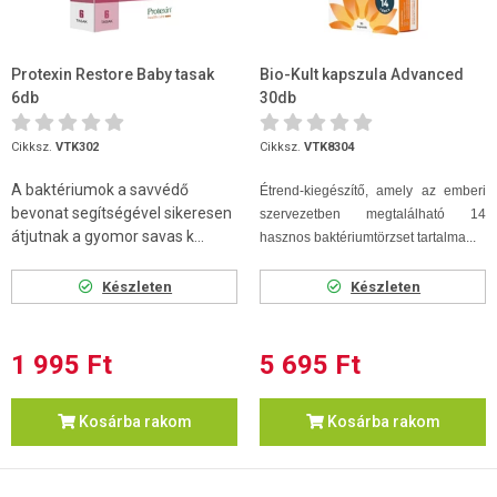
Protexin Restore Baby tasak
Bio-Kult kapszula Advanced
6db
30db
Cikksz.
VTK302
Cikksz.
VTK8304
A baktériumok a savvédő
Étrend-kiegészítő, amely az emberi
bevonat segítségével sikeresen
szervezetben megtalálható 14
átjutnak a gyomor savas k...
hasznos baktériumtörzset tartalma...
Készleten
Készleten
1 995 Ft
5 695 Ft
Kosárba rakom
Kosárba rakom