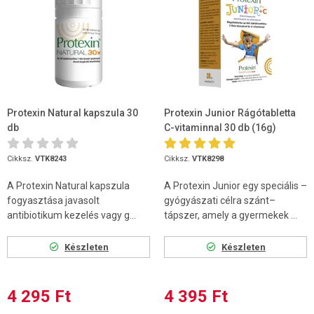
Protexin Natural kapszula 30
Protexin Junior Rágótabletta
db
C-vitaminnal 30 db (16g)
Cikksz.
VTK8243
Cikksz.
VTK8298
A Protexin Natural kapszula
A Protexin Junior egy speciális –
fogyasztása javasolt
gyógyászati célra szánt–
antibiotikum kezelés vagy g...
tápszer, amely a gyermekek ...
Készleten
Készleten
4 295 Ft
4 395 Ft