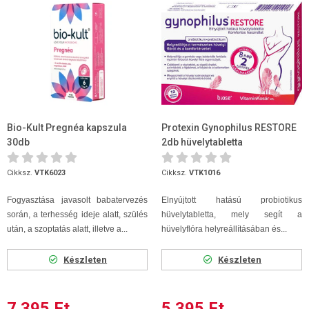
Bio-Kult Pregnéa kapszula
Protexin Gynophilus RESTORE
30db
2db hüvelytabletta
Cikksz.
VTK6023
Cikksz.
VTK1016
Fogyasztása javasolt babatervezés
Elnyújtott hatású probiotikus
során, a terhesség ideje alatt, szülés
hüvelytabletta, mely segít a
után, a szoptatás alatt, illetve a...
hüvelyflóra helyreállításában és...
Készleten
Készleten
7 395 Ft
5 395 Ft