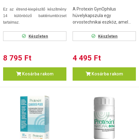
A Protexin GynOphilus
Ez az étrend-kiegészítő készítmény
hüvelykapszula egy
14 különböző baktériumtörzset
orvostechnikai eszköz, amel...
tartalmaz.
Készleten
Készleten
8 795 Ft
4 495 Ft
Kosárba rakom
Kosárba rakom