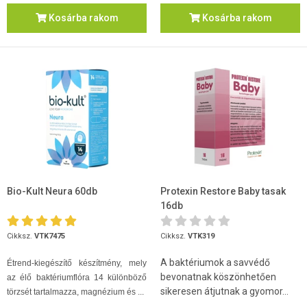
Kosárba rakom
Kosárba rakom
Bio-Kult Neura 60db
Protexin Restore Baby tasak
16db
Cikksz.
VTK7475
Cikksz.
VTK319
A baktériumok a savvédő
Étrend-kiegészítő készítmény, mely
bevonatnak köszönhetően
az élő baktériumflóra 14 különböző
sikeresen átjutnak a gyomor...
törzsét tartalmazza, magnézium és ...