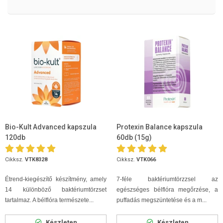
Bio-Kult Advanced kapszula
Protexin Balance kapszula
120db
60db (15g)
Cikksz.
VTK8328
Cikksz.
VTK066
Étrend-kiegészítő készítmény, amely
7-féle baktériumtörzzsel az
14 különböző baktériumtörzset
egészséges bélflóra megőrzése, a
tartalmaz. A bélflóra természete...
puffadás megszüntetése és a m...
Készleten
Készleten