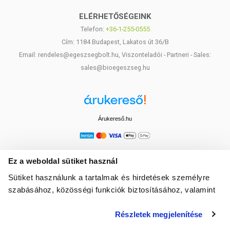
ELÉRHETŐSÉGEINK
Telefon:
+36-1-255-0555
Cím: 1184 Budapest, Lakatos út 36/B
Email: rendeles@egeszsegbolt.hu, Viszonteladói - Partneri - Sales:
sales@bioegeszseg.hu
Árukereső.hu
Ez a weboldal sütiket használ
Sütiket használunk a tartalmak és hirdetések személyre
szabásához, közösségi funkciók biztosításához, valamint
weboldalforgalmunk elemzéséhez. Ezenkívül közösségi
Részletek megjelenítése
média-, hirdető- és elemező partnereinkkel megosztjuk az
Ön weboldalhasználatra vonatkozó adatait, akik