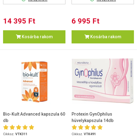
14 395 Ft
6 995 Ft
Kosárba rakom
Kosárba rakom
Bio-Kult Advanced kapszula 60
Protexin GynOphilus
db
hüvelykapszula 14db
Cikksz.
VTK311
Cikksz.
VTK491