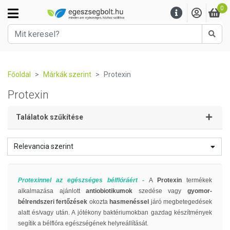
0
Kere
Főoldal
Márkák szerint
Protexin
Protexin
Találatok szűkítése
Relevancia szerint
Protexinnel az egészséges bélflóráért -
A
Protexin
termékek
alkalmazása ajánlott
antiobiotikumok
szedése vagy
gyomor-
bélrendszeri fertőzések
okozta
hasmenéssel
járó megbetegedések
alatt és/vagy után. A jótékony baktériumokban gazdag készítmények
segítik a bélflóra egészségének helyreállítását.