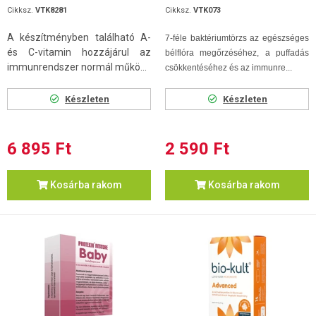
Cikksz.
VTK8281
Cikksz.
VTK073
A készítményben található A-
7-féle baktériumtörzs az egészséges
és C-vitamin hozzájárul az
bélflóra megőrzéséhez, a puffadás
immunrendszer normál műkö...
csökkentéséhez és az immunre...
Készleten
Készleten
6 895 Ft
2 590 Ft
Kosárba rakom
Kosárba rakom