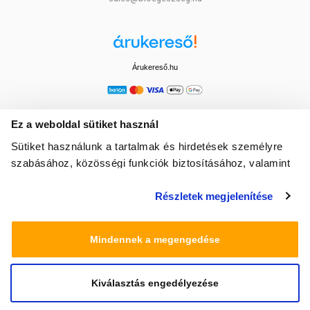
Árukereső.hu
Ez a weboldal sütiket használ
Sütiket használunk a tartalmak és hirdetések személyre
szabásához, közösségi funkciók biztosításához, valamint
weboldalforgalmunk elemzéséhez. Ezenkívül közösségi
Részletek megjelenítése
média-, hirdető- és elemező partnereinkkel megosztjuk az
Ön weboldalhasználatra vonatkozó adatait, akik
kombinálhatják az adatokat más olyan adatokkal,
Mindennek a megengedése
amelyeket Ön adott meg számukra vagy az Ön által
használt más szolgáltatásokból gyűjtöttek.
Kiválasztás engedélyezése
© 2025 Minden jog fenntartva egeszsegbolt.hu