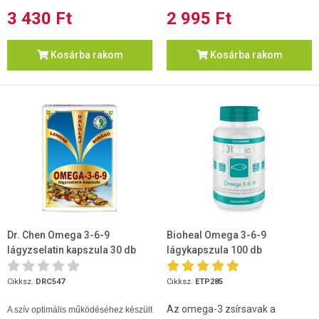
3 430 Ft
2 995 Ft
Kosárba rakom
Kosárba rakom
Dr. Chen Omega 3-6-9
Bioheal Omega 3-6-9
lágyzselatin kapszula 30 db
lágykapszula 100 db
Cikksz.
DRC547
Cikksz.
ETP285
Az omega-3 zsírsavak a
A szív optimális működéséhez készült