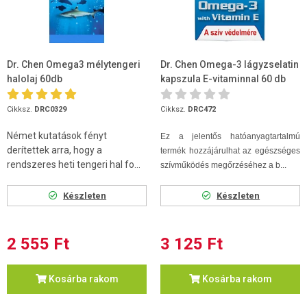
Dr. Chen Omega3 mélytengeri
Dr. Chen Omega-3 lágyzselatin
halolaj 60db
kapszula E-vitaminnal 60 db
Cikksz.
DRC0329
Cikksz.
DRC472
Német kutatások fényt
Ez a jelentős hatóanyagtartalmú
derítettek arra, hogy a
termék hozzájárulhat az egészséges
rendszeres heti tengeri hal fo...
szívműködés megőrzéséhez a b...
Készleten
Készleten
2 555 Ft
3 125 Ft
Kosárba rakom
Kosárba rakom