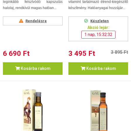
leginkább felszívódó kapszulás
vitamint tartalmazó étrend-kiegészítő
halolaj, rendkívül magas hatóan...
készítmény. Hatóanyagai hozzájár...
Rendelésre
Készleten
Akció lejár:
1 nap, 15:32:32
6 690 Ft
3 495 Ft
3 895 Ft
Kosárba rakom
Kosárba rakom