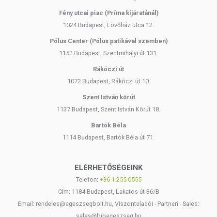
Fény utcai piac (Príma kijáratánál)
1024 Budapest, Lövőház utca 12.
Pólus Center (Pólus patikával szemben)
1152 Budapest, Szentmihályi út 131.
Rákóczi út
1072 Budapest, Rákóczi út 10.
Szent István körút
1137 Budapest, Szent István Körút 18.
Bartók Béla
1114 Budapest, Bartók Béla út 71.
ELÉRHETŐSÉGEINK
Telefon:
+36-1-255-0555
Cím: 1184 Budapest, Lakatos út 36/B
Email: rendeles@egeszsegbolt.hu, Viszonteladói - Partneri - Sales:
sales@bioegeszseg.hu