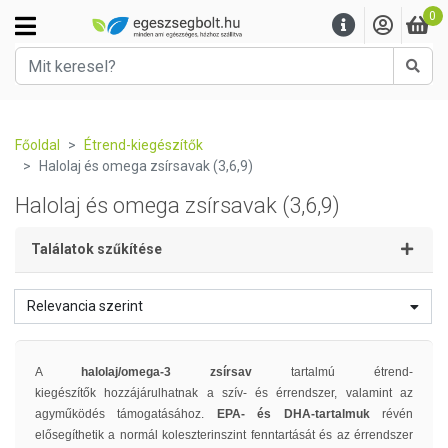
0
Kere
Főoldal
Étrend-kiegészítők
Halolaj és omega zsírsavak (3,6,9)
Halolaj és omega zsírsavak (3,6,9)
Találatok szűkítése
Relevancia szerint
A
halolaj/omega-3 zsírsav
tartalmú étrend-
kiegészítők hozzájárulhatnak a szív- és érrendszer, valamint az
agyműködés támogatásához.
EPA- és DHA-tartalmuk
révén
elősegíthetik a normál koleszterinszint fenntartását és az érrendszer