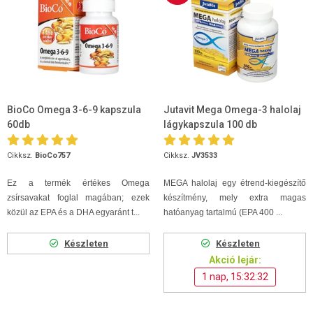
BioCo Omega 3-6-9 kapszula
Jutavit Mega Omega-3 halolaj
60db
lágykapszula 100 db
Cikksz.
BioCo757
Cikksz.
JV3533
Ez a termék értékes Omega
MEGA halolaj egy étrend-kiegészítő
zsírsavakat foglal magában; ezek
készítmény, mely extra magas
közül az EPA és a DHA egyaránt t...
hatóanyag tartalmú (EPA 400 ...
Készleten
Készleten
Akció lejár:
1 nap, 15:32:32