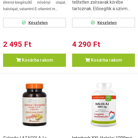
telítetlen zsírsavak körébe
étrend-kiegészítő növényi olajat,
tartoznak. Elősegítik a szívm...
halolajat, valamint E-vitamint m...
Készleten
Készleten
2 495 Ft
4 290 Ft
Kosárba rakom
Kosárba rakom
Caleido LAZACOLAJ +
Interherb XXL Halolaj 1000mg