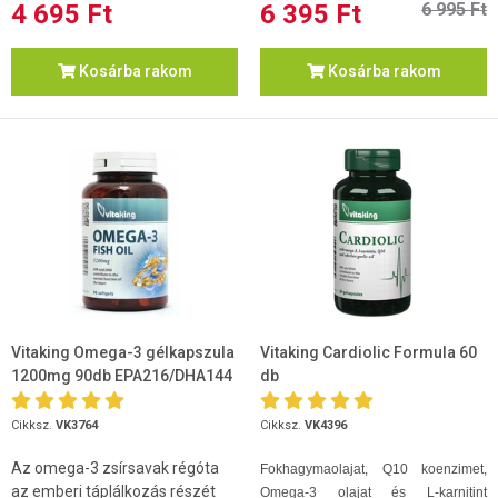
4 695 Ft
6 395 Ft
6 995 Ft
Kosárba rakom
Kosárba rakom
Vitaking Omega-3 gélkapszula
Vitaking Cardiolic Formula 60
1200mg 90db EPA216/DHA144
db
Cikksz.
VK3764
Cikksz.
VK4396
Az omega-3 zsírsavak régóta
Fokhagymaolajat, Q10 koenzimet,
az emberi táplálkozás részét
Omega-3 olajat és L-karnitint