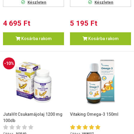
Készleten
Készleten
4 695 Ft
5 195 Ft
Kosárba rakom
Kosárba rakom
-10%
JutaVit Csukamájolaj 1200 mg
Vitaking Omega-3 150ml
100db
Cikksz.
JV3540
Cikksz.
VK8027