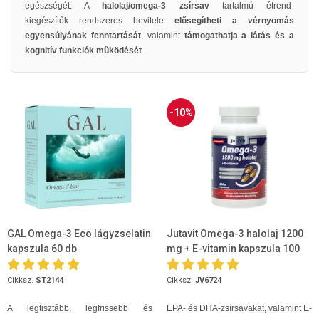
egészségét. A
halolaj/omega-3 zsírsav
tartalmú étrend-
kiegészítők rendszeres bevitele
elősegítheti a vérnyomás
egyensúlyának fenntartását
, valamint
támogathatja a látás és a
kognitív funkciók működését
.
-10%
GAL Omega-3 Eco lágyzselatin
Jutavit Omega-3 halolaj 1200
kapszula 60 db
mg + E-vitamin kapszula 100
db
Cikksz.
ST2144
Cikksz.
JV6724
A legtisztább, legfrissebb és
EPA- és DHA-zsírsavakat, valamint E-