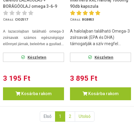
BORÁGÓOLAJ omega 3-6-9
90db kapszula
gélkapszula 60 db
Cikksz.
CIO2517
Cikksz.
BGB853
A halolajban található Omega-3
A lazacolajban található omega-3
zsírsavak (EPA és DHA)
zsírsavak számos egészségügyi
támogatják a szív megfel...
előnnyel járnak, beleértve a gyullad...
Készleten
Készleten
3 195 Ft
3 895 Ft
Kosárba rakom
Kosárba rakom
Első
1
2
Utolsó