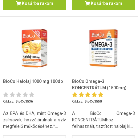
Kosárba rakom
Kosárba rakom
BioCo Halolaj 1000 mg 100db
BioCo Omega-3
KONCENTRÁTUM (1500mg)
30db
Cikksz.
BioCo3536
Cikksz.
BioCo3550
Az EPA és DHA, mint Omega-3
A BioCo Omega-3
zsírsavak, hozzájárulnak a szív
KONCENTRÁTUMhoz
megfelelő működéséhez.*...
felhasznált, tisztított halolaj ki...