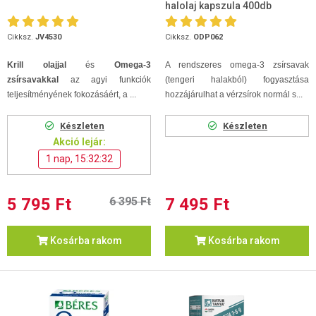
halolaj kapszula 400db
Cikksz.
JV4530
Cikksz.
ODP062
Krill olajjal
és
Omega-3
A rendszeres omega-3 zsírsavak
zsírsavakkal
az agyi funkciók
(tengeri halakból) fogyasztása
teljesítményének fokozásáért, a ...
hozzájárulhat a vérzsírok normál s...
Készleten
Készleten
Akció lejár:
1 nap, 15:32:32
5 795 Ft
6 395 Ft
7 495 Ft
Kosárba rakom
Kosárba rakom