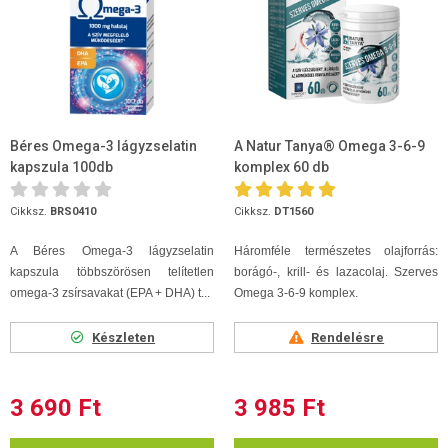
Béres Omega-3 lágyzselatin
A Natur Tanya® Omega 3-6-9
kapszula 100db
komplex 60 db
Cikksz.
BRS0410
Cikksz.
DT1560
A Béres Omega-3 lágyzselatin
Háromféle természetes olajforrás:
kapszula többszörösen telítetlen
borágó-, krill- és lazacolaj.
Szerves
omega-3 zsírsavakat (EPA + DHA) t...
Omega 3-6-9 komplex.
Készleten
Rendelésre
3 690 Ft
3 985 Ft