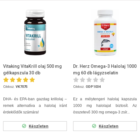
Vitaking VitaKrill olaj 500 mg
Dr. Herz Omega-3 Halolaj 1000
gélkapszula 30 db
mg 60 db lágyzselatin
kapszula
Cikksz.
VK7075
Cikksz.
ODP1034
DHA- és EPA-ban gazdag krillolaj –
Ez a mélytengeri halolaj kapszula
remek alternatíva a halolaj iránt
1000 mg halolajat biztosít. Az
érdeklődők számára!
összetevő 300 mg omega-3 zsír...
Készleten
Készleten