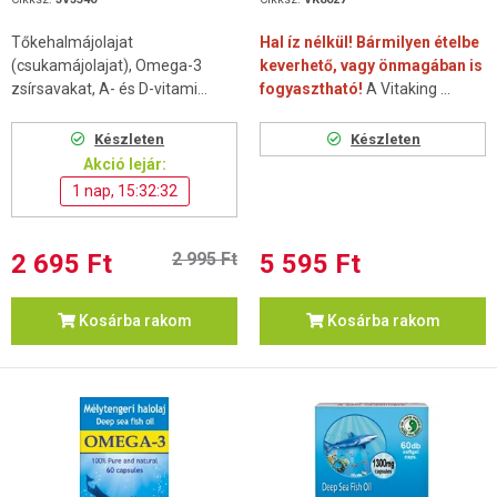
Tőkehalmájolajat
Hal íz nélkül! Bármilyen ételbe
(csukamájolajat), Omega-3
keverhető, vagy önmagában is
zsírsavakat, A- és D-vitami...
fogyasztható!
A Vitaking ...
Készleten
Készleten
Akció lejár:
1 nap, 15:32:32
2 695 Ft
2 995 Ft
5 595 Ft
Kosárba rakom
Kosárba rakom