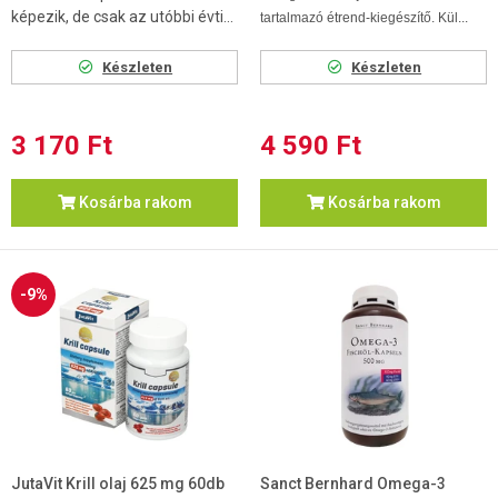
képezik, de csak az utóbbi évti...
tartalmazó étrend-kiegészítő. Kül...
Készleten
Készleten
3 170 Ft
4 590 Ft
Kosárba rakom
Kosárba rakom
-9%
JutaVit Krill olaj 625 mg 60db
Sanct Bernhard Omega-3