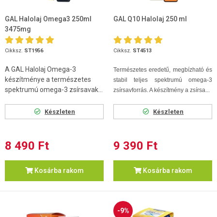
GAL Halolaj Omega3 250ml
GAL Q10 Halolaj 250 ml
3475mg
Cikksz.
ST1956
Cikksz.
ST4513
A GAL Halolaj Omega-3
Természetes eredetű, megbízható és
készítménye a természetes
stabil teljes spektrumú omega-3
spektrumú omega-3 zsírsavak...
zsírsavforrás. A készítmény a zsírsa...
Készleten
Készleten
8 490 Ft
9 390 Ft
Kosárba rakom
Kosárba rakom
-9%