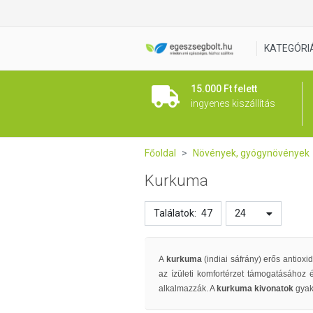
KATEGÓRI
15.000 Ft felett
ingyenes kiszállítás
Főoldal
Növények, gyógynövények
Kurkuma
Találatok:
47
24
A
kurkuma
(indiai sáfrány) erős antiox
az ízületi komfortérzet támogatásához
alkalmazzák. A
kurkuma kivonatok
gyak