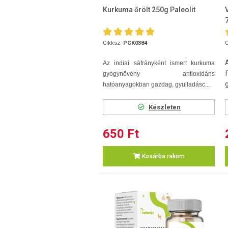
Kurkuma őrölt 250g Paleolit
Cikksz.
PCK0384
C
Az indiai sáfrányként ismert kurkuma
gyógynövény antioxidáns
hatóanyagokban gazdag, gyulladásc...
Készleten
650 Ft
Kosárba rakom