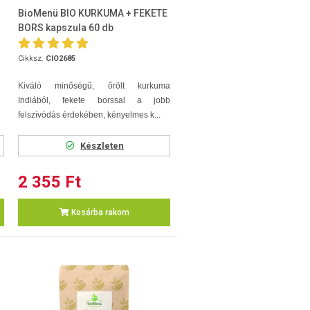
BioMenü BIO KURKUMA + FEKETE
BORS kapszula 60 db
Cikksz.
CIO2685
Kiváló minőségű, őrölt kurkuma
Indiából, fekete borssal a jobb
felszívódás érdekében, kényelmes k...
Készleten
2 355 Ft
Kosárba rakom