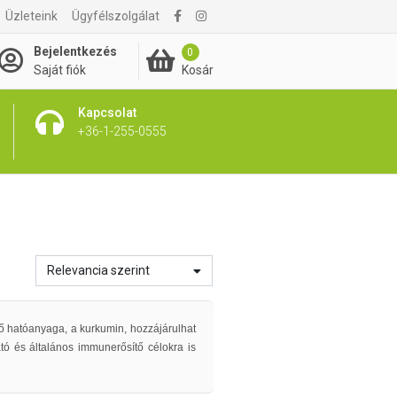
Üzleteink
Ügyfélszolgálat
Bejelentkezés
0
Kosár
Saját fiók
Kapcsolat
+36-1-255-0555
Relevancia szerint
ő hatóanyaga, a kurkumin, hozzájárulhat
ó és általános immunerősítő célokra is