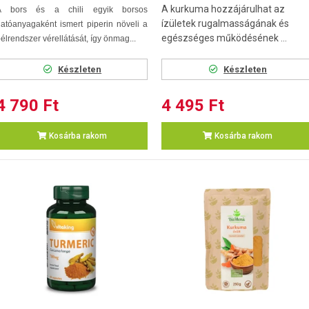
A kurkuma hozzájárulhat az
A bors és a chili egyik borsos
ízületek rugalmasságának és
atóanyagaként ismert piperin növeli a
egészséges működésének ...
élrendszer vérellátását, így önmag...
Készleten
Készleten
4 790 Ft
4 495 Ft
Kosárba rakom
Kosárba rakom