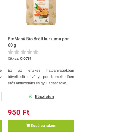
BioMenü Bio őrölt kurkuma por
60 g
Cikksz.
CIO789
e
Ez az értékes hatóanyagokban
z
bővelkedő növényi por kiemelkedően
erős antioxidáns és gyulladáscsökk...
Készleten
950 Ft
Kosárba rakom