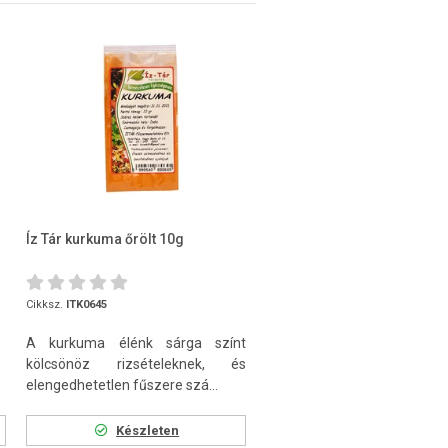
Íz Tár kurkuma őrölt 10g
Cikksz.
ITK0645
A kurkuma élénk sárga színt
kölcsönöz rizsételeknek, és
elengedhetetlen fűszere szá...
Készleten