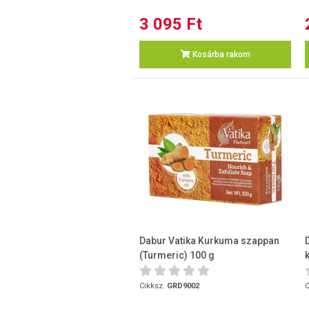
3 095 Ft
Kosárba rakom
Dabur Vatika Kurkuma szappan
(Turmeric) 100 g
Cikksz.
GRD9002
C