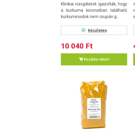
Klinikai vizsgálatok igazolták, hogy
a kurkuma kivonatban található
h
kurkuminoidok nem csupán g...
b
Készleten
10 040 Ft
Kosárba rakom