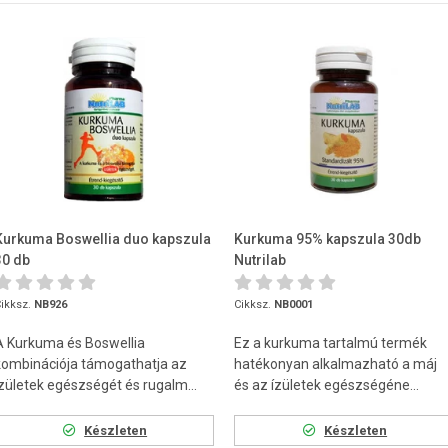
Kurkuma Boswellia duo kapszula
Kurkuma 95% kapszula 30db
30 db
Nutrilab
ikksz.
NB926
Cikksz.
NB0001
A Kurkuma és Boswellia
Ez a kurkuma tartalmú termék
kombinációja támogathatja az
hatékonyan alkalmazható a máj
ízületek egészségét és rugalm...
és az ízületek egészségéne...
Készleten
Készleten