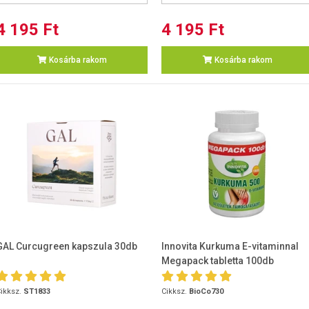
4 195 Ft
4 195 Ft
Kosárba rakom
Kosárba rakom
GAL Curcugreen kapszula 30db
Innovita Kurkuma E-vitaminnal
Megapack tabletta 100db
ikksz.
ST1833
Cikksz.
BioCo730