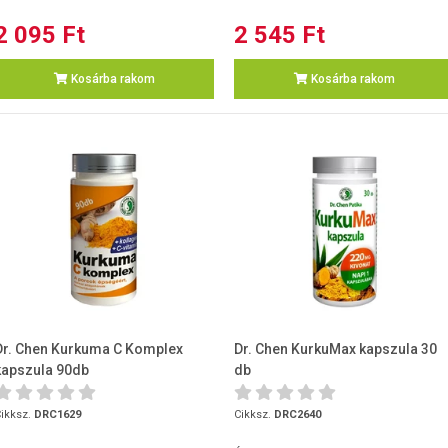
2 095 Ft
2 545 Ft
Kosárba rakom
Kosárba rakom
Dr. Chen Kurkuma C Komplex
Dr. Chen KurkuMax kapszula 30
kapszula 90db
db
ikksz.
DRC1629
Cikksz.
DRC2640