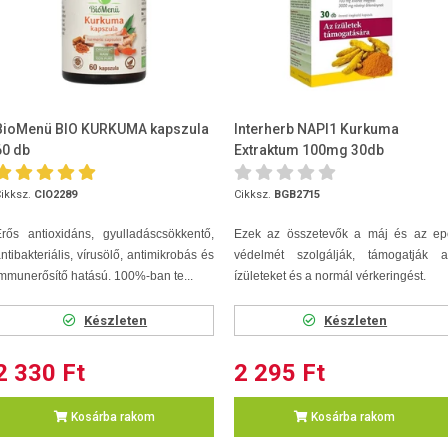
BioMenü BIO KURKUMA kapszula
Interherb NAPI1 Kurkuma
60 db
Extraktum 100mg 30db
ikksz.
CIO2289
Cikksz.
BGB2715
rős antioxidáns, gyulladáscsökkentő,
Ezek az összetevők a máj és az ep
ntibakteriális, vírusölő, antimikrobás és
védelmét szolgálják, támogatják a
mmunerősítő hatású. 100%-ban te...
ízületeket és a normál vérkeringést.
Készleten
Készleten
2 330 Ft
2 295 Ft
Kosárba rakom
Kosárba rakom