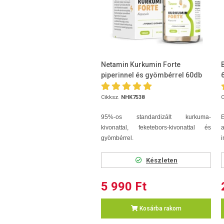
Netamin Kurkumin Forte
piperinnel és gyömbérrel 60db
Cikksz.
NHK7538
C
95%-os standardizált kurkuma-
E
kivonattal, feketebors-kivonattal és
a
gyömbérrel.
i
Készleten
5 990 Ft
Kosárba rakom