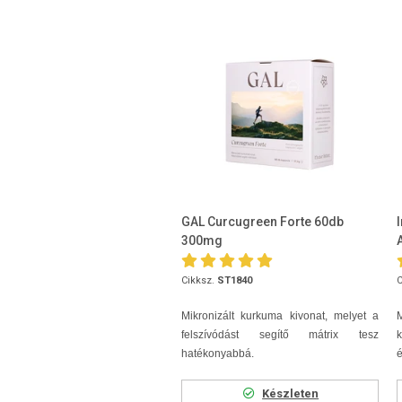
GAL Curcugreen Forte 60db
300mg
Cikksz.
ST1840
C
Mikronizált kurkuma kivonat, melyet a
felszívódást segítő mátrix tesz
k
hatékonyabbá.
é
Készleten