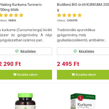
Vitaking Kurkuma Turmeric
BioMenü BIO őrölt KURKUMA 250
700mg 60db
g
ikksz.
VK815
Cikksz.
CIO5970
A kurkuma (Curcuma longa) kiváló
Tradicionális ayurvédikus
fűszer és gyógynövény. A népi
gyógynövény, mely
gyógyászatban számos pan...
gyulladáscsökkentő, antibakter...
Készleten
Készleten
2 290 Ft
2 495 Ft
Kosárba rakom
Kosárba rakom