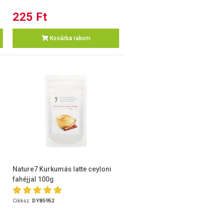
225 Ft
Kosárba rakom
Nature7 Kurkumás latte ceyloni
fahéjjal 100g
Cikksz.
DYB5952