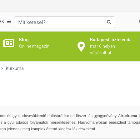
ÁK
Keresés
Blog
Budapesti üzleteink
Online magazin
már 6 helyen
vásárolhat
Kurkuma
idáns és gyulladáscsökkentő hatásáról ismert fűszer- és gyógynövény. A
kurkuma
f
 és a gyulladásos folyamatok mérsékléséhez. Hagyományosan emésztést támogat
ran jelennek meg komplex étrend-kiegészítők részeként.