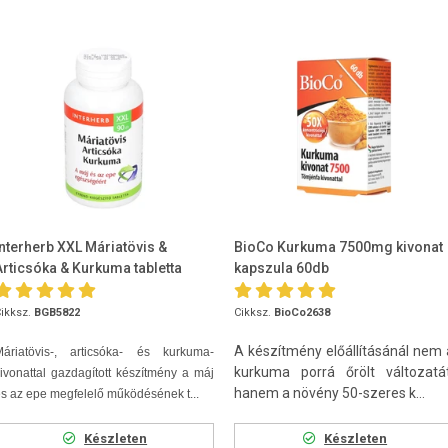
Interherb XXL Máriatövis &
BioCo Kurkuma 7500mg kivonat
Articsóka & Kurkuma tabletta
kapszula 60db
90db
ikksz.
BGB5822
Cikksz.
BioCo2638
A készítmény előállításánál nem 
Máriatövis-, articsóka- és kurkuma-
kurkuma porrá őrölt változatát
ivonattal gazdagított készítmény a máj
hanem a növény 50-szeres k...
s az epe megfelelő működésének t...
Készleten
Készleten