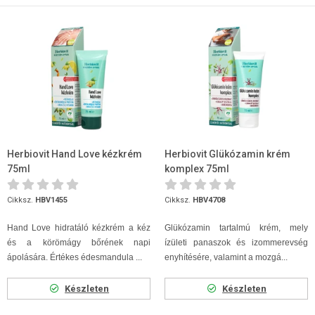
Herbiovit Hand Love kézkrém
Herbiovit Glükózamin krém
75ml
komplex 75ml
Cikksz.
HBV1455
Cikksz.
HBV4708
Hand Love hidratáló kézkrém a kéz
Glükózamin tartalmú krém, mely
és a körömágy bőrének napi
ízületi panaszok és izommerevség
ápolására. Értékes édesmandula ...
enyhítésére, valamint a mozgá...
Készleten
Készleten