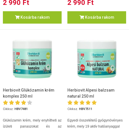
2 990 Ft
2 990 Ft
Kosárba rakom
Kosárba rakom
Herbiovit Glükózamin krém
Herbiovit Alpesi balzsam
komplex 250 ml
natural 250 ml
Cikksz.
HBV7481
Cikksz.
HBV7511
Glükózamin krém, mely enyhítheti az
Egyedi összetételű gyógynövényes
ízületi panaszokat és az
krém, mely 19 aktív hatóanyaggal