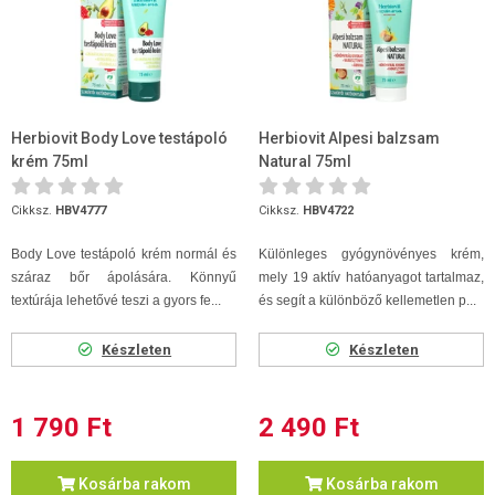
Herbiovit Body Love testápoló
Herbiovit Alpesi balzsam
krém 75ml
Natural 75ml
Cikksz.
HBV4777
Cikksz.
HBV4722
Body Love testápoló krém normál és
Különleges gyógynövényes krém,
száraz bőr ápolására. Könnyű
mely 19 aktív hatóanyagot tartalmaz,
textúrája lehetővé teszi a gyors fe...
és segít a különböző kellemetlen p...
Készleten
Készleten
1 790 Ft
2 490 Ft
Kosárba rakom
Kosárba rakom