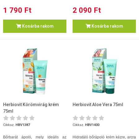
1 790 Ft
2 090 Ft
Kosárba rakom
Kosárba rakom
Herbiovit Körömvirág krém
Herbiovit Aloe Vera 75ml
75ml
Cikksz.
HBV1387
Cikksz.
HBV1400
Bőrbarát ápoló, mely ideális az
Hidratáló bőrápoló krém kézre, arcra