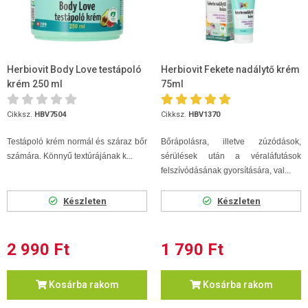
Herbiovit Body Love testápoló
Herbiovit Fekete nadálytő krém
krém 250 ml
75ml
Cikksz.
HBV7504
Cikksz.
HBV1370
Testápoló krém normál és száraz bőr
Bőrápolásra, illetve zúzódások,
számára. Könnyű textúrájának k...
sérülések után a véraláfutások
felszívódásának gyorsítására, val...
Készleten
Készleten
2 990 Ft
1 790 Ft
Kosárba rakom
Kosárba rakom