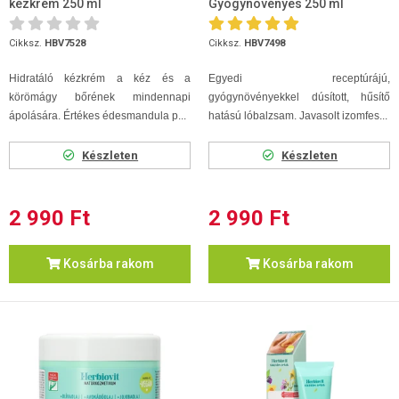
kézkrém 250 ml
Gyógynövényes 250 ml
Cikksz.
HBV7528
Cikksz.
HBV7498
Hidratáló kézkrém a kéz és a
Egyedi receptúrájú,
körömágy bőrének mindennapi
gyógynövényekkel dúsított, hűsítő
ápolására. Értékes édesmandula p...
hatású lóbalzsam. Javasolt izomfes...
Készleten
Készleten
2 990 Ft
2 990 Ft
Kosárba rakom
Kosárba rakom