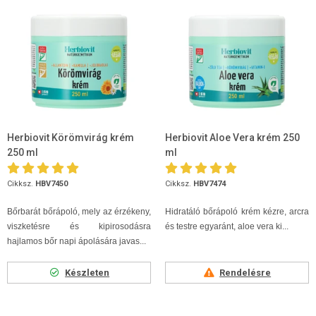
Herbiovit Körömvirág krém
Herbiovit Aloe Vera krém 250
250 ml
ml
Cikksz.
HBV7450
Cikksz.
HBV7474
Bőrbarát bőrápoló, mely az érzékeny,
Hidratáló bőrápoló krém kézre, arcra
viszketésre és kipirosodásra
és testre egyaránt, aloe vera ki...
hajlamos bőr napi ápolására javas...
Készleten
Rendelésre