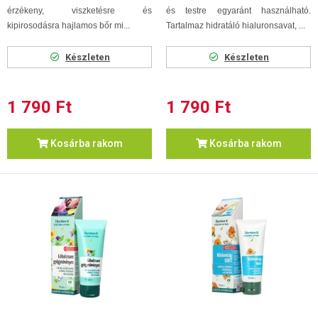
érzékeny, viszketésre és
és testre egyaránt használható.
kipirosodásra hajlamos bőr mi...
Tartalmaz hidratáló hialuronsavat, ...
Készleten
Készleten
1 790 Ft
1 790 Ft
Kosárba rakom
Kosárba rakom