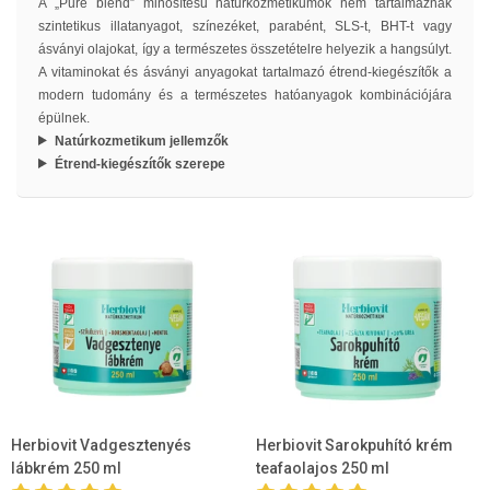
A „Pure blend” minősítésű natúrkozmetikumok nem tartalmaznak
szintetikus illatanyagot, színezéket, parabént, SLS-t, BHT-t vagy
ásványi olajokat, így a természetes összetételre helyezik a hangsúlyt.
A vitaminokat és ásványi anyagokat tartalmazó étrend-kiegészítők a
modern tudomány és a természetes hatóanyagok kombinációjára
épülnek.
Natúrkozmetikum jellemzők
Étrend-kiegészítők szerepe
Herbiovit Vadgesztenyés
Herbiovit Sarokpuhító krém
lábkrém 250 ml
teafaolajos 250 ml