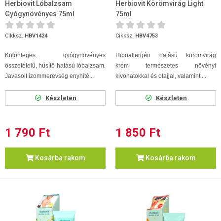
Herbiovit Lóbalzsam
Herbiovit Körömvirág Light
Gyógynövényes 75ml
75ml
Cikksz.
HBV1424
Cikksz.
HBV4753
Különleges, gyógynövényes
Hipoallergén hatású körömvirág
összetételű, hűsítő hatású lóbalzsam.
krém természetes növényi
Javasolt izommerevség enyhíté...
kivonatokkal és olajjal, valamint ...
Készleten
Készleten
1 790 Ft
1 850 Ft
Kosárba rakom
Kosárba rakom