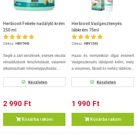
Herbiovit Fekete nadálytő krém
Herbiovit Vadgesztenyés
250 ml
lábkrém 75ml
Cikksz.
HBV7443
Cikksz.
HBV1363
Segíti a zárt sérülések, esések okozta
Hazai és nemzetközi díjjal elismert
véraláfutások felszívódását, valamint
Vadgesztenyés lábápoló krém, mely
alkalmazható ínhüvelygyulladás ...
a visszeres, fáradt és nehéz lábérze...
Készleten
Készleten
2 990 Ft
1 990 Ft
Kosárba rakom
Kosárba rakom