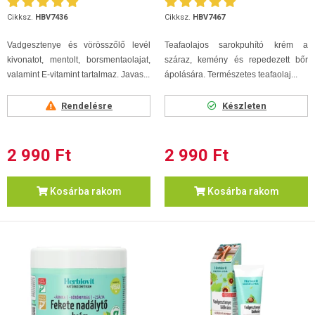
Cikksz.
HBV7436
Cikksz.
HBV7467
Vadgesztenye és vörösszőlő levél
Teafaolajos sarokpuhító krém a
kivonatot, mentolt, borsmentaolajat,
száraz, kemény és repedezett bőr
valamint E-vitamint tartalmaz. Javas...
ápolására. Természetes teafaolaj...
Rendelésre
Készleten
2 990 Ft
2 990 Ft
Kosárba rakom
Kosárba rakom