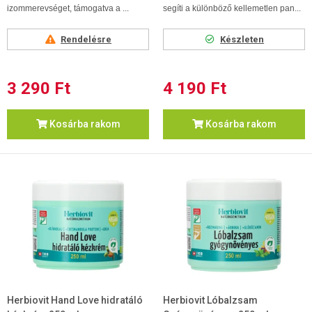
izommerevséget, támogatva a ...
segíti a különböző kellemetlen pan...
Rendelésre
Készleten
3 290 Ft
4 190 Ft
Kosárba rakom
Kosárba rakom
Herbiovit Hand Love hidratáló
Herbiovit Lóbalzsam