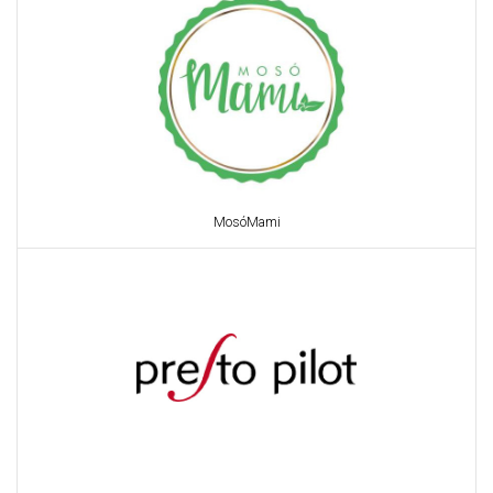
MosóMami