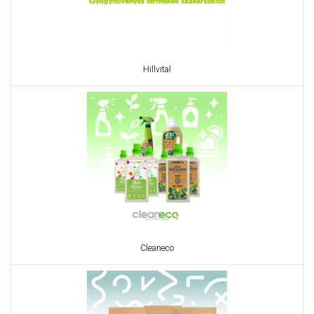
Hillvital
Cleaneco