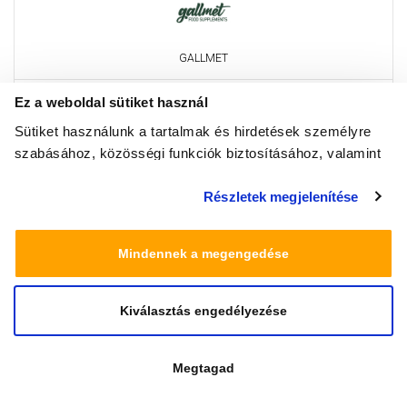
GALLMET
Ez a weboldal sütiket használ
Sütiket használunk a tartalmak és hirdetések személyre
szabásához, közösségi funkciók biztosításához, valamint
weboldalforgalmunk elemzéséhez. Ezenkívül közösségi
Részletek megjelenítése
média-, hirdető- és elemező partnereinkkel megosztjuk az
Ön weboldalhasználatra vonatkozó adatait, akik
kombinálhatják az adatokat más olyan adatokkal,
Mindennek a megengedése
amelyeket Ön adott meg számukra vagy az Ön által
használt más szolgáltatásokból gyűjtöttek.
Masszázs Manufaktúra
Kiválasztás engedélyezése
Megtagad