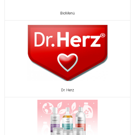
BioMenü
Dr. Herz