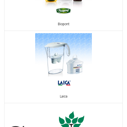
Biopont
Laica