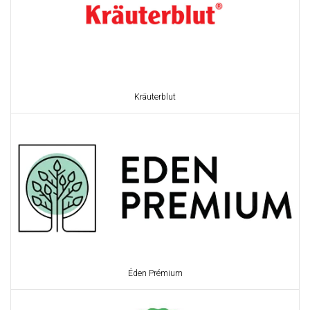
Kräuterblut
Éden Prémium