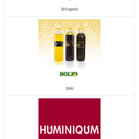
BIOrganik
Solio