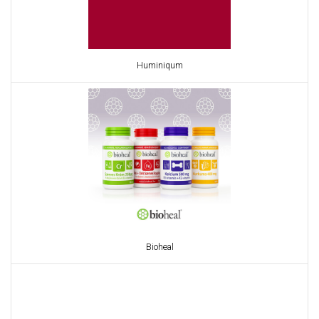
Huminiqum
Bioheal