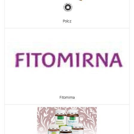
Polcz
Fitomirna