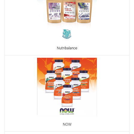
Nutribalance
NOW