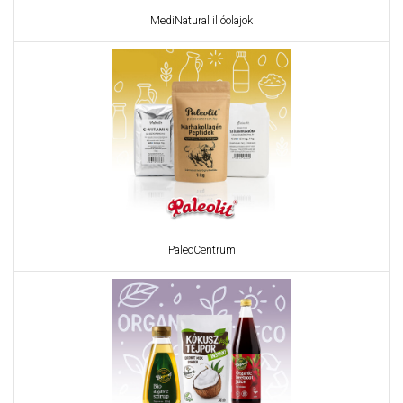
MediNatural illóolajok
PaleoCentrum