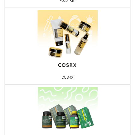
Pödör Kft.
COSRX