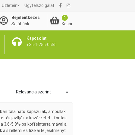
Üzleteink
Ügyfélszolgálat
Bejelentkezés
0
Kosár
Saját fiók
Kapcsolat
+36-1-255-0555
Relevancia szerint
ában található kapszulák, ampullák,
t és javítják a közérzetet - fontos
a 3,6-5,8%-os koffeintartalmával a
 szellemi és fizikai teljesítményt.