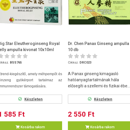
Big Star Eleutheroginseng Royal
Dr. Chen Panax Ginseng ampulla
jelly ampulla kivonat 10x10ml
10 db
ikksz.
BSS765
Cikksz.
DRC023
A Panax ginseng kimagasló
trend-kiegészítő, amely méhpempőt és
hatóanyagtartalmának hála
ginzeng gyökérport tartalmaz az
elősegíti a szellemi és fizikai ébe...
immunrendszer támogatására.
Készleten
Készleten
1 585 Ft
2 550 Ft
Kosárba rakom
Kosárba rakom