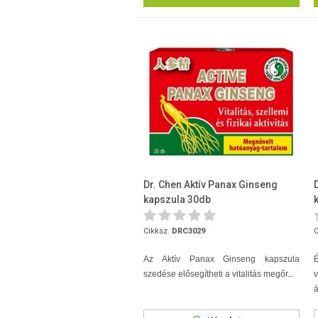
Dr. Chen Aktív Panax Ginseng
kapszula 30db
Cikksz.
DRC3029
C
Az Aktív Panax Ginseng kapszula
É
szedése elősegítheti a vitalitás megőr...