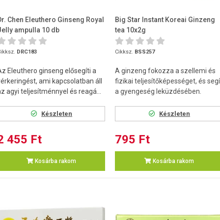
Dr. Chen Eleuthero Ginseng Royal
Big Star Instant Koreai Ginzeng
Jelly ampulla 10 db
tea 10x2g
ikksz.
DRC183
Cikksz.
BSS257
Az Eleuthero ginseng elősegíti a
A ginzeng fokozza a szellemi és
vérkeringést, ami kapcsolatban áll
fizikai teljesítőképességet, és segí
az agyi teljesítménnyel és reagá...
a gyengeség leküzdésében.
Készleten
Készleten
2 455 Ft
795 Ft
Kosárba rakom
Kosárba rakom