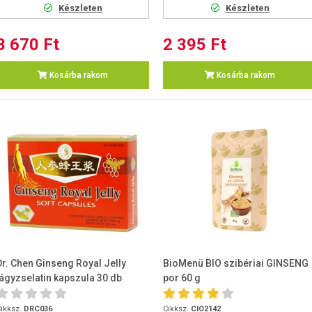
Készleten
Készleten
3 670 Ft
2 395 Ft
Kosárba rakom
Kosárba rakom
Dr. Chen Ginseng Royal Jelly
BioMenü BIO szibériai GINSENG
lágyzselatin kapszula 30 db
por 60 g
ikksz.
DRC036
Cikksz.
CIO2142