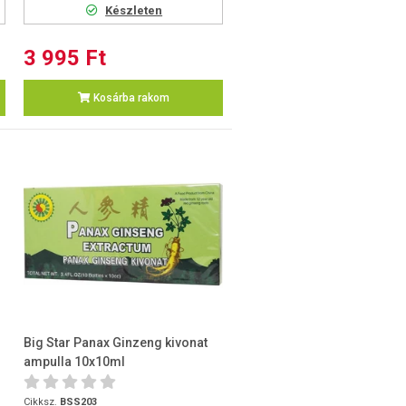
Készleten
3 995 Ft
Kosárba rakom
Big Star Panax Ginzeng kivonat
ampulla 10x10ml
Cikksz.
BSS203