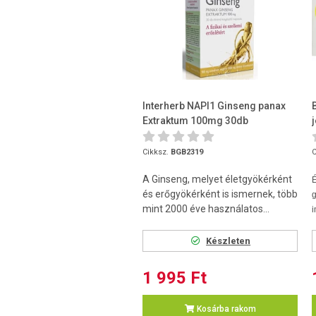
Interherb NAPI1 Ginseng panax
Extraktum 100mg 30db
Cikksz.
BGB2319
C
A Ginseng, melyet életgyökérként
É
és erőgyökérként is ismernek, több
mint 2000 éve használatos...
Készleten
1 995 Ft
Kosárba rakom