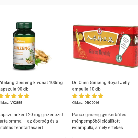
Vitaking Ginseng kivonat 100mg
Dr. Chen Ginseng Royal Jelly
kapszula 90 db
ampulla 10 db
ikksz.
VK2835
Cikksz.
DRC0016
Kapszulánként 20 mg ginzenozid
Panax ginseng gyökérből és
tartalommal – az éberség és a
méhpempőből előállított
italitás fenntartásáért.
ivóampulla, amely értékes ...