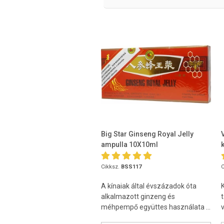
Big Star Ginseng Royal Jelly
ampulla 10X10ml
Cikksz.
BSS117
C
A kínaiak által évszázadok óta
alkalmazott ginzeng és
méhpempő együttes használata ...
v