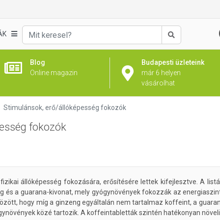
ÁK
Keresés
Blog
Budapesti üzleteink
Online magazin
már 6 helyen
vásárolhat
Stimulánsok, erő/állóképesség fokozók
pesség fokozók
izikai állóképesség fokozására, erősítésére lettek kifejlesztve. A list
g és a guarana-kivonat, mely gyógynövények fokozzák az energiaszinte
zött, hogy míg a ginzeng egyáltalán nem tartalmaz koffeint, a guaran
övények közé tartozik. A koffeintabletták szintén hatékonyan növelik a