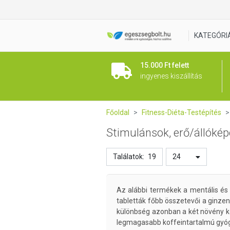
KATEGÓRI
15.000 Ft felett
ingyenes kiszállítás
Főoldal
Fitness-Diéta-Testépítés
Stimulánsok, erő/állóké
Találatok:
19
24
Az alábbi termékek a mentális és f
tabletták főbb összetevői a ginzen
különbség azonban a két növény kö
legmagasabb koffeintartalmú gyógyn