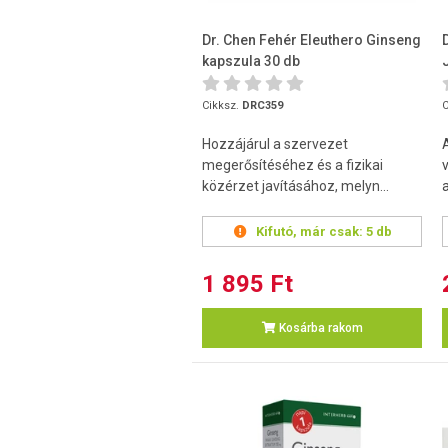
Dr. Chen Fehér Eleuthero Ginseng
kapszula 30 db
Cikksz.
DRC359
C
Hozzájárul a szervezet
megerősítéséhez és a fizikai
közérzet javításához, melyn...
Kifutó, már csak:
5 db
1 895 Ft
Kosárba rakom