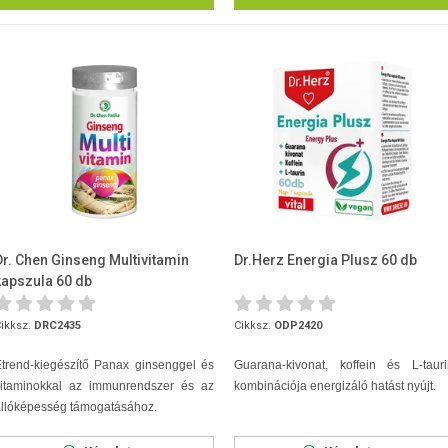
Dr. Chen Ginseng Multivitamin
Dr.Herz Energia Plusz 60 db
kapszula 60 db
ikksz.
DRC2435
Cikksz.
ODP2420
trend-kiegészítő Panax ginsenggel és
Guarana-kivonat, koffein és L-tauri
vitaminokkal az immunrendszer és az
kombinációja energizáló hatást nyújt.
állóképesség támogatásához.