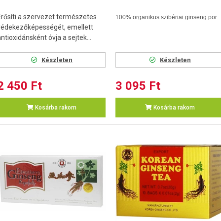
Erősíti a szervezet természetes
100% organikus szibériai ginseng por.
védekezőképességét, emellett
ntioxidánsként óvja a sejtek...
Készleten
Készleten
2 450 Ft
3 095 Ft
Kosárba rakom
Kosárba rakom