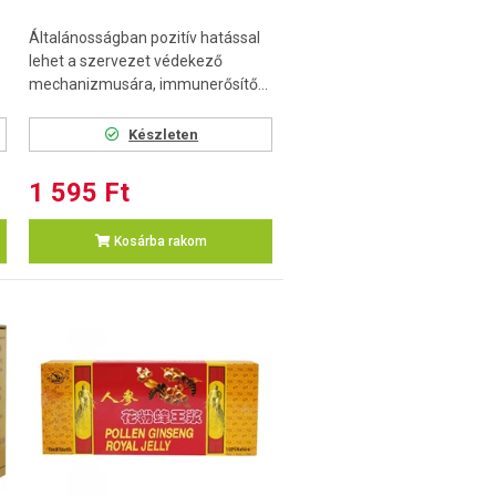
Általánosságban pozitív hatással
lehet a szervezet védekező
mechanizmusára, immunerősítő...
Készleten
1 595 Ft
Kosárba rakom