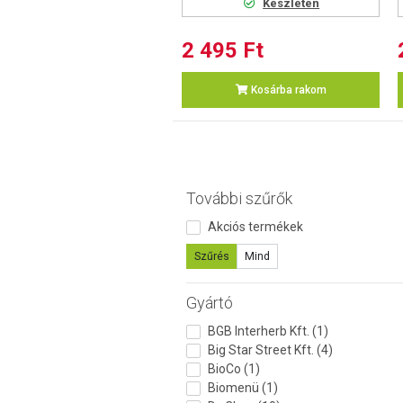
Készleten
2 495 Ft
Kosárba rakom
További szűrők
Akciós termékek
Szűrés
Mind
Gyártó
BGB Interherb Kft. (1)
Big Star Street Kft. (4)
BioCo (1)
Biomenü (1)