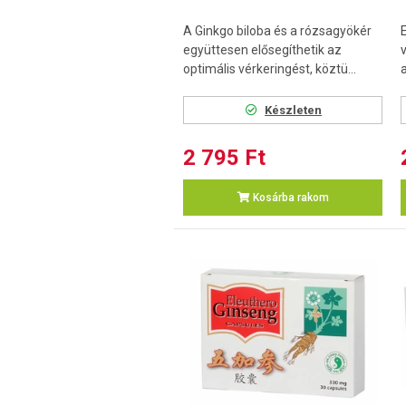
A Ginkgo biloba és a rózsagyökér
együttesen elősegíthetik az
optimális vérkeringést, köztü...
a
Készleten
2 795 Ft
Kosárba rakom