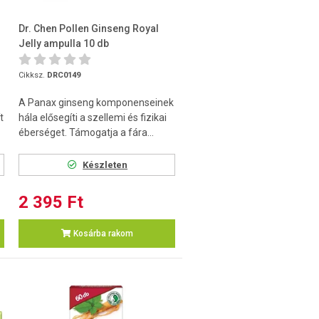
Dr. Chen Pollen Ginseng Royal
Jelly ampulla 10 db
Cikksz.
DRC0149
A Panax ginseng komponenseinek
t
hála elősegíti a szellemi és fizikai
éberséget. Támogatja a fára...
Készleten
2 395 Ft
Kosárba rakom