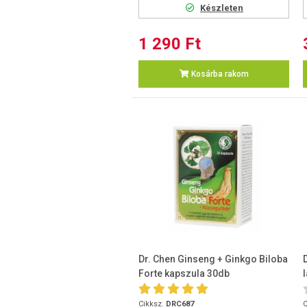
Készleten
1 290 Ft
Kosárba rakom
Dr. Chen Ginseng + Ginkgo Biloba
Forte kapszula 30db
Cikksz.
DRC687
C