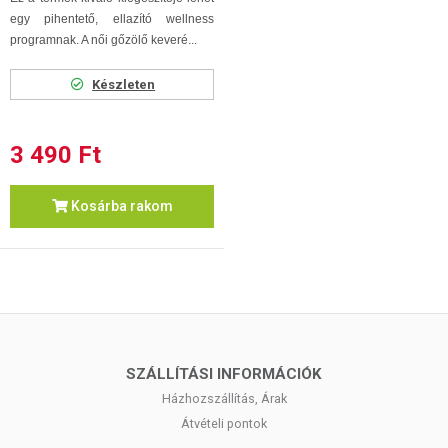
egy pihentető, ellazító wellness
programnak. A női gőzölő keveré...
Készleten
3 490 Ft
Kosárba rakom
SZÁLLÍTÁSI INFORMÁCIÓK
Házhozszállítás, Árak
Átvételi pontok