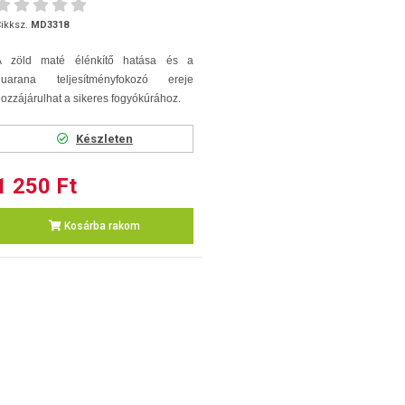
ikksz.
MD3318
A zöld maté élénkítő hatása és a
guarana teljesítményfokozó ereje
ozzájárulhat a sikeres fogyókúrához.
Készleten
1 250 Ft
Kosárba rakom