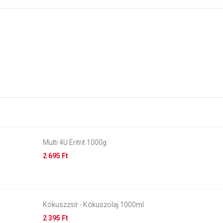
Multi 4U Eritrit 1000g
2 695 Ft
Kókuszzsír - Kókuszolaj 1000ml
2 395 Ft