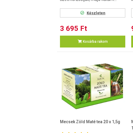
Készleten
3 695 Ft
Kosárba rakom
Mecsek Zöld Maté tea 20 x 1,5g