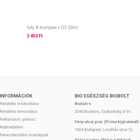
GAL K-komplex + D3 20ml
3 450 Ft
INFORMÁCIÓK
BIO EGÉSZSÉG BIOBOLT
Rendelés módosítása
Budaörs
Rendelés lemondása
2040 Budaörs, Szabadság út 61.
Reklamáció, panasz
Fény utcai piac (Príma kijáratánál)
Adatvédelem
1024 Budapest, Lövőház utca 12.
Panaszkezelési szabályzat
Pólus Center (Pólus patikával