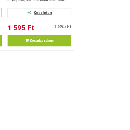
Készleten
1 595 Ft
1 895 Ft
Kosárba rakom