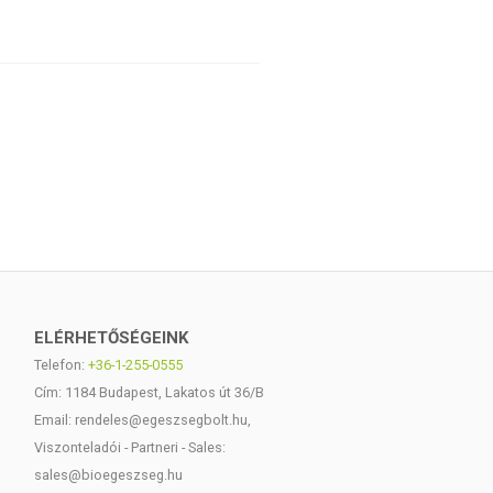
ELÉRHETŐSÉGEINK
Telefon:
+36-1-255-0555
Cím: 1184 Budapest, Lakatos út 36/B
Email: rendeles@egeszsegbolt.hu,
Viszonteladói - Partneri - Sales:
sales@bioegeszseg.hu