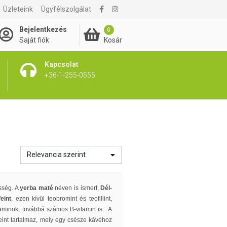
Üzleteink
Ügyfélszolgálat
Bejelentkezés
0
Kosár
Saját fiók
Kapcsolat
+36-1-255-0555
Relevancia szerint
esség. A
yerba maté
néven is ismert,
Dél-
feint
, ezen kívül teobromint és teofillint,
itaminok, továbbá számos B-vitamin is.
A
int tartalmaz, mely egy csésze kávéhoz