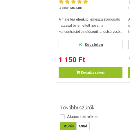
Cikksz.
MD3301
C
A maté tea élénkítő, emésztéstámogató
hatással bír,
emellett növeli a
koncentrációt és elősegíti a testsúlycsö...
h
Készleten
1 150 Ft
Kosárba rakom
További szűrők
Akciós termékek
Szűrés
Mind