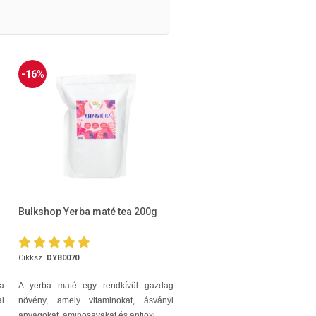
-16%
Bulkshop Yerba maté tea 200g
Cikksz.
DYB0070
a
A yerba maté egy rendkívül gazdag
l
növény, amely vitaminokat, ásványi
anyagokat, aminosavakat és antioxi...