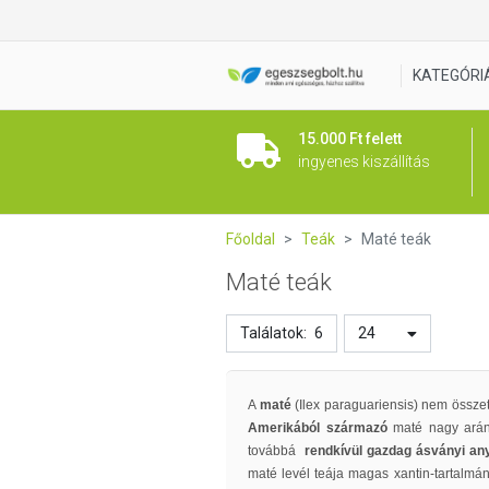
KATEGÓRI
15.000 Ft felett
ingyenes kiszállítás
Főoldal
Teák
Maté teák
Maté teák
Találatok:
6
24
A
maté
(Ilex paraguariensis) nem össze
Amerikából származó
maté
nagy ará
továbbá
rendkívül gazdag ásványi an
maté levél teája magas xantin-tartalm