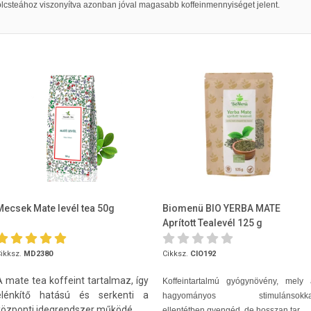
lcsteához viszonyítva azonban jóval magasabb koffeinmennyiséget jelent.
Mecsek Mate levél tea 50g
Biomenü BIO YERBA MATE
Aprított Tealevél 125 g
ikksz.
MD2380
Cikksz.
CIO192
A mate tea koffeint tartalmaz, így
Koffeintartalmú gyógynövény, mely 
élénkítő hatású és serkenti a
hagyományos stimulánsokka
központi idegrendszer működé...
ellentétben gyengéd, de hosszan tar...