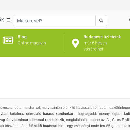
ÁK
Keresés
Blog
Budapesti üzleteink
Online magazin
már 6 helyen
vásárolhat
tévesztendő a matcha-val
, mely szintén élénkítő hatással bíró, japán teakülönleg
nyban tartalmaz
stimuláló hatású xantinokat
– legnagyobb mennyiségben
kof
yag és vitamintartalommal rendelkezik
, megtalálhatók benne az, A-, C- és E-v
ának köszönhetően
élénkítő hatással bír
– egy csészényi maté tea 85 gramm koffe