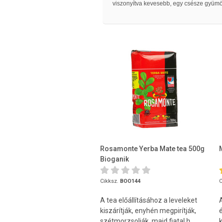
viszonyítva kevesebb, egy csésze gyümö
Rosamonte Yerba Mate tea 500g
Bioganik
Cikksz.
BOO144
C
A tea előállításához a leveleket
kiszárítják, enyhén megpirítják,
szétmorzsolják, majd fiatal h...