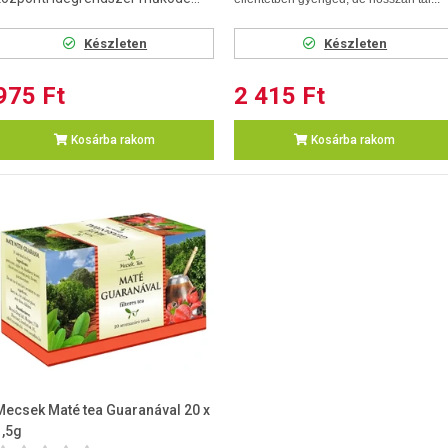
Készleten
Készleten
975 Ft
2 415 Ft
Kosárba rakom
Kosárba rakom
Mecsek Maté tea Guaranával 20 x
1,5g