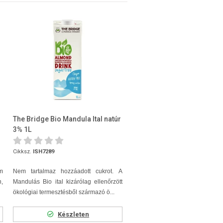
The Bridge Bio Mandula Ital natúr
3% 1L
Cikksz.
ISH7289
ám
Nem tartalmaz hozzáadott cukrot.
A
,
Mandulás Bio ital kizárólag ellenőrzött
ökológiai termesztésből származó ö...
Készleten