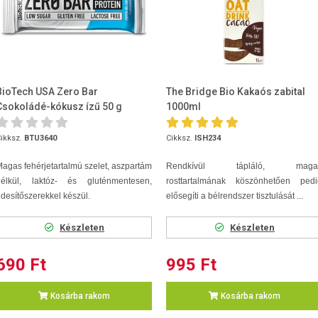
BioTech USA Zero Bar
The Bridge Bio Kakaós zabital
Csokoládé-kókusz ízű 50 g
1000ml
ikksz.
BTU3640
Cikksz.
ISH234
agas fehérjetartalmú szelet, aszpartám
Rendkívül tápláló, maga
nélkül, laktóz- és gluténmentesen,
rosttartalmának köszönhetően pedi
desítőszerekkel készül.
elősegíti a bélrendszer tisztulását ...
Készleten
Készleten
690 Ft
995 Ft
Kosárba rakom
Kosárba rakom