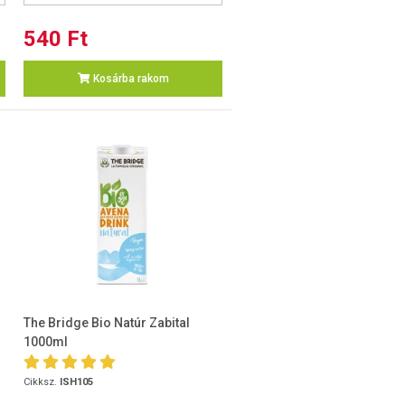
540 Ft
Kosárba rakom
The Bridge Bio Natúr Zabital
1000ml
Cikksz.
ISH105