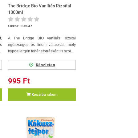
The Bridge Bio Vaníliás Rizsital
1000ml
Cikksz.
ISH037
,
A The Bridge BIO Vaníliás Rizsital
és
egészséges és finom választás, mely
.
hypoallergén fehérjeforrásként is szol...
Készleten
995 Ft
Kosárba rakom