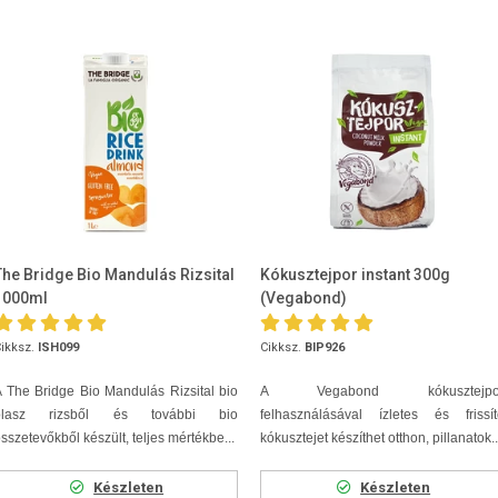
The Bridge Bio Mandulás Rizsital
Kókusztejpor instant 300g
1000ml
(Vegabond)
ikksz.
ISH099
Cikksz.
BIP926
 The Bridge Bio Mandulás Rizsital bio
A Vegabond kókusztejpo
olasz rizsből és további bio
felhasználásával ízletes és frissít
sszetevőkből készült, teljes mértékbe...
kókusztejet készíthet otthon, pillanatok..
Készleten
Készleten