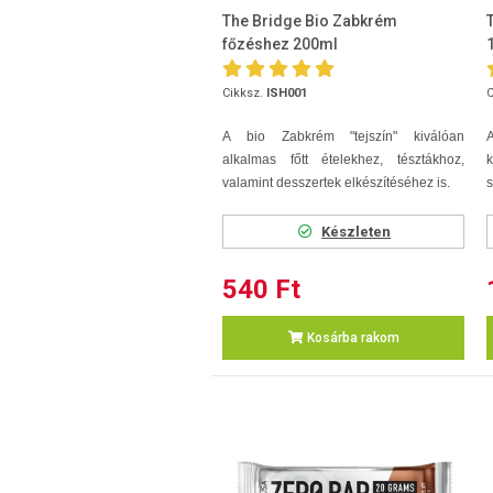
The Bridge Bio Zabkrém
főzéshez 200ml
Cikksz.
ISH001
C
A bio Zabkrém "tejszín" kiválóan
A
alkalmas főtt ételekhez, tésztákhoz,
valamint desszertek elkészítéséhez is.
s
Készleten
540 Ft
Kosárba rakom