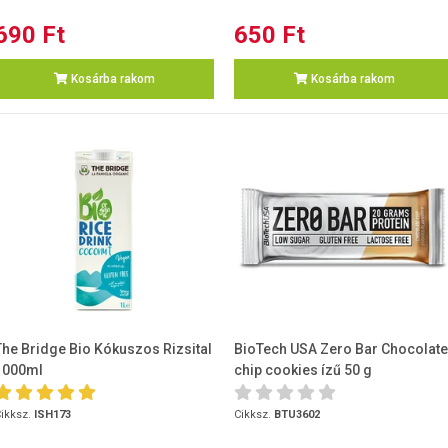
690 Ft
650 Ft
Kosárba rakom
Kosárba rakom
The Bridge Bio Kókuszos Rizsital
BioTech USA Zero Bar Chocolate
1000ml
chip cookies ízű 50 g
ikksz.
ISH173
Cikksz.
BTU3602