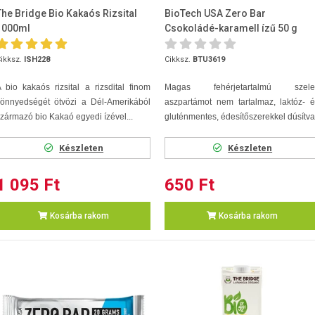
The Bridge Bio Kakaós Rizsital
BioTech USA Zero Bar
1000ml
Csokoládé-karamell ízű 50 g
ikksz.
ISH228
Cikksz.
BTU3619
 bio kakaós rizsital a rizsdital finom
Magas fehérjetartalmú szelet
könnyedségét ötvözi a Dél-Amerikából
aszpartámot nem tartalmaz, laktóz- 
zármazó bio Kakaó egyedi ízével...
gluténmentes, édesítőszerekkel dúsítva
Készleten
Készleten
1 095 Ft
650 Ft
Kosárba rakom
Kosárba rakom