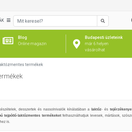
ÁK
Keresés
Blog
Budapesti üzleteink
Online magazin
már 6 helyen
vásárolhat
Laktózmentes termékek
termékek
észételek, desszertek és nassolnivalók kínálatában a
laktóz
- és
tejérzékeny
ú tejpótló
-
laktózmentes termékeket
felhasználhatjuk levesek, mártások, szósz
hez is.