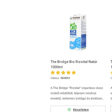
The Bridge Bio Rizsital Natúr
1000ml
Cikksz.
ISH013
C
A The Bridge "Rizsital" organikus olasz
A
rizsből előállított, teljesen növényi
eredetű, kellemes ízvilágú és kiválóan...
ö
Készleten