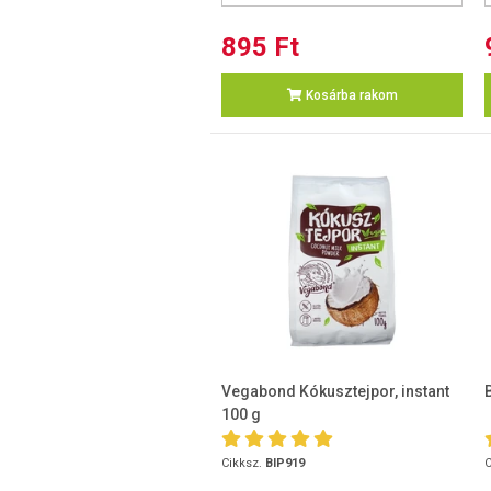
895 Ft
Kosárba rakom
Vegabond Kókusztejpor, instant
100 g
Cikksz.
BIP919
C