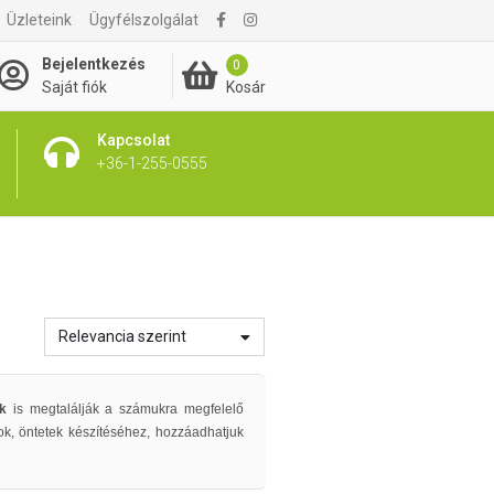
Üzleteink
Ügyfélszolgálat
Bejelentkezés
0
Kosár
Saját fiók
Kapcsolat
+36-1-255-0555
Relevancia szerint
ek
is megtalálják a számukra megfelelő
ok, öntetek készítéséhez, hozzáadhatjuk