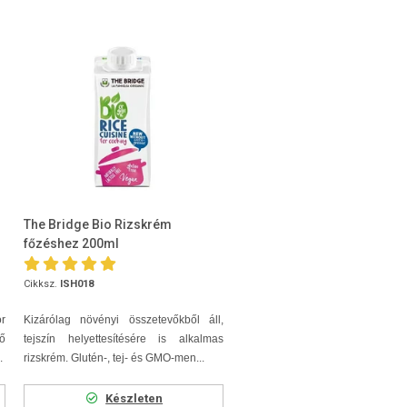
The Bridge Bio Rizskrém
főzéshez 200ml
Cikksz.
ISH018
r
Kizárólag növényi összetevőkből áll,
ő
tejszín helyettesítésére is alkalmas
.
rizskrém. Glutén-, tej- és GMO-men...
Készleten