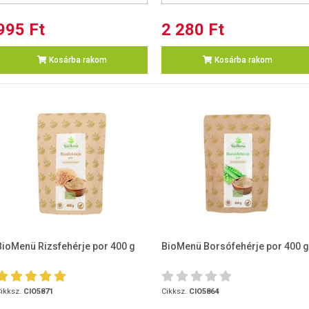
995 Ft
2 280 Ft
Kosárba rakom
Kosárba rakom
BioMenü Rizsfehérje por 400 g
BioMenü Borsófehérje por 400 g
ikksz.
CIO5871
Cikksz.
CIO5864