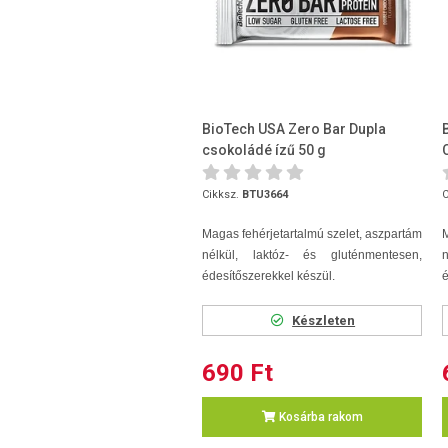
BioTech USA Zero Bar Dupla
csokoládé ízű 50 g
Cikksz.
BTU3664
C
Magas fehérjetartalmú szelet, aszpartám
M
nélkül, laktóz- és gluténmentesen,
édesítőszerekkel készül.
é
Készleten
690 Ft
Kosárba rakom