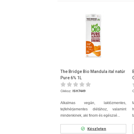
The Bridge Bio Mandula ital natúr
Pure 6% 1L
Cikksz.
ISH7449
C
Alkalmas vegán, laktózmentes,
tejfehérjementes diétához, valamint
mindenkinek, aki finom és egészsé...
t
Készleten