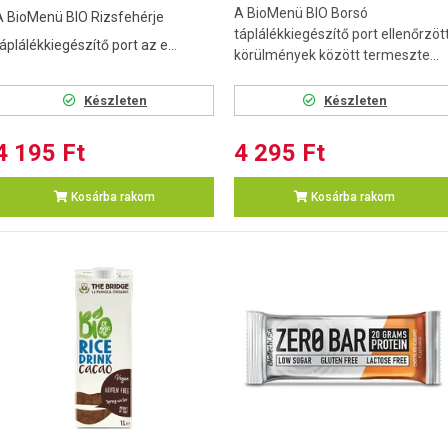
A BioMenü BIO Borsó
A BioMenü BIO Rizsfehérje
táplálékkiegészítő port ellenőrzöt
áplálékkiegészítő port az e...
körülmények között termeszte...
Készleten
Készleten
4 195 Ft
4 295 Ft
Kosárba rakom
Kosárba rakom