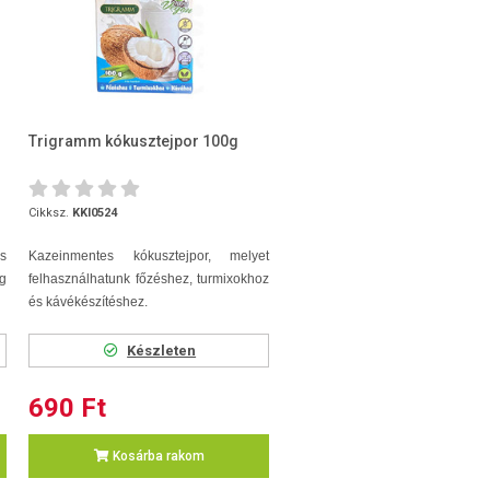
Trigramm kókusztejpor 100g
Cikksz.
KKI0524
s
Kazeinmentes kókusztejpor, melyet
g
felhasználhatunk főzéshez, turmixokhoz
és kávékészítéshez.
Készleten
690 Ft
Kosárba rakom