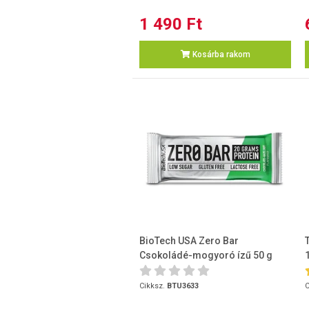
1 490 Ft
Kosárba rakom
BioTech USA Zero Bar
Csokoládé-mogyoró ízű 50 g
Cikksz.
BTU3633
C