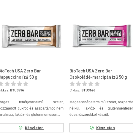
BioTech USA Zero Bar
BioTech USA Zero Bar
Cappuccino ízű 50 g
Csokoládé-marcipán ízű 50 g
ikksz.
BTU3596
Cikksz.
BTU3626
Magas fehérjetartalmú szelet,
Magas fehérjetartalmú szelet, aszpart
hozzáadott cukrot és aszpartámot nem
nélkül, laktóz- és gluténmentesen
artalmaz, laktóz- és gluténmentesen...
édesítőszerekkel készül.
Készleten
Készleten