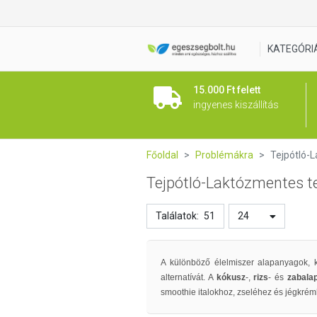
KATEGÓRI
15.000 Ft felett
ingyenes kiszállítás
Főoldal
Problémákra
Tejpótló-
Tejpótló-Laktózmentes 
Találatok:
51
24
A különböző élelmiszer alapanyagok, k
alternatívát. A
kókusz
-,
rizs
- és
zabalap
smoothie italokhoz, zseléhez és jégkrém