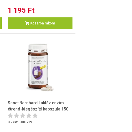
1 195 Ft
Kosárba rakom
Sanct Bernhard Laktáz enzim
étrend-kiegészítő kapszula 150
db
Cikksz.
ODP229