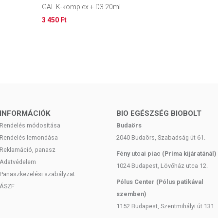
GAL K-komplex + D3 20ml
3 450 Ft
INFORMÁCIÓK
BIO EGÉSZSÉG BIOBOLT
Rendelés módosítása
Budaörs
Rendelés lemondása
2040 Budaörs, Szabadság út 61.
Reklamáció, panasz
Fény utcai piac (Príma kijáratánál)
Adatvédelem
1024 Budapest, Lövőház utca 12.
Panaszkezelési szabályzat
Pólus Center (Pólus patikával
ÁSZF
szemben)
1152 Budapest, Szentmihályi út 131.