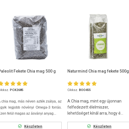
Paleolit Fekete Chia mag 500 g
Naturmind Chia mag fekete 500g
ikksz.
PCK2685
Cikksz.
BOO455
A Chia mag, mint egy újonnan
 chia mag, más néven azték zsálya, az
felfedezett élelmiszer,
gyik legjobb növényi Omega-3 forrás.
lehetőséget kínál arra, hogy é...
zen felül magas az ásványi anyag...
Készleten
Készleten