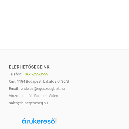
ELÉRHETŐSÉGEINK
Telefon:
+36-1-255-0555
Cím: 1184 Budapest, Lakatos út 36/B
Email: rendeles@egeszsegbolt.hu,
Viszonteladói - Partneri - Sales:
sales@bioegeszseg.hu