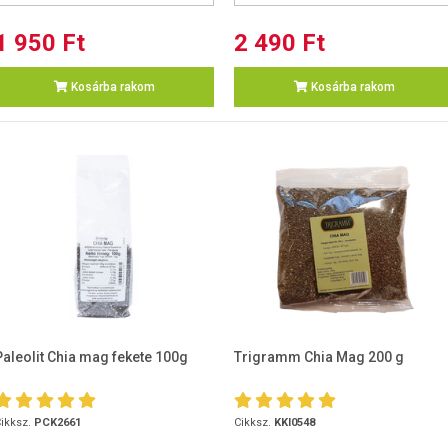
1 950 Ft
2 490 Ft
Kosárba rakom
Kosárba rakom
Paleolit Chia mag fekete 100g
Trigramm Chia Mag 200 g
ikksz.
PCK2661
Cikksz.
KKI0548