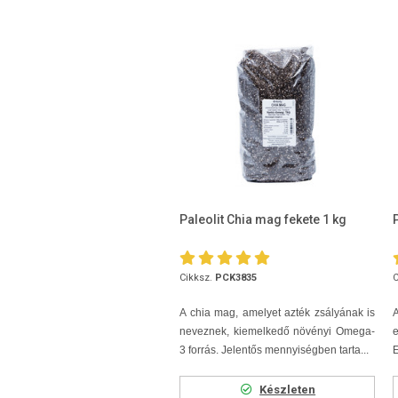
Paleolit Chia mag fekete 1 kg
Cikksz.
PCK3835
C
A chia mag, amelyet azték zsályának is
A
neveznek, kiemelkedő növényi Omega-
e
3 forrás. Jelentős mennyiségben tarta...
E
Készleten