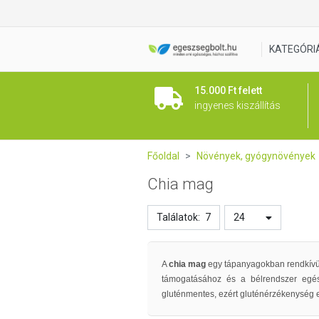
KATEGÓRI
15.000 Ft felett
ingyenes kiszállítás
Főoldal
Növények, gyógynövények
Chia mag
Találatok:
7
24
A
chia mag
egy tápanyagokban rendkívü
támogatásához és a bélrendszer egé
gluténmentes, ezért gluténérzékenység e