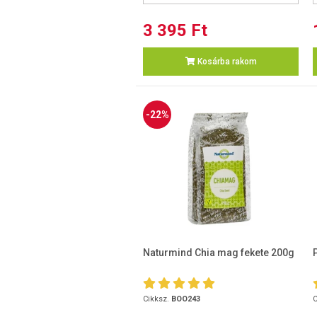
3 395 Ft
Kosárba rakom
-22%
Naturmind Chia mag fekete 200g
Cikksz.
BOO243
C