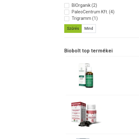
BIOrganik (2)
PaleoCentrum Kft. (4)
Trigramm (1)
Szűrés
Mind
Biobolt top termékei