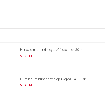
Herbaferm étrend-kiegészítő cseppek 30 ml
9 300 Ft
Huminiqum huminsav alapú kapszula 120 db
5 590 Ft