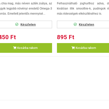
 chia mag, más néven azték zsálya, az
Felhasználható joghurthoz adva, d
gyik legjobb növényi eredetű Omega-3
kiválóan illik smoothie-k, pudingok 
orrás. Emellett jelentős mennyisé...
más édességek elkészítéséhez is.
Készleten
Készleten
450 Ft
895 Ft
Kosárba rakom
Kosárba rakom