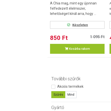
A Chia mag, mint egy újonnan
A
felfedezett élelmiszer,
e
lehetőséget kínál arra, hogy ...
f
Készleten
850 Ft
1 095 Ft
Kosárba rakom
További szűrők
Akciós termékek
Szűrés
Mind
Gyártó