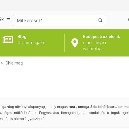
ÁK
Keresés
Blog
Budapesti üzleteink
Online magazin
már 6 helyen
vásárolhat
Chia mag
l gazdag növényi alapanyag, amely magas
rost-, omega-3 és fehérjetartalomma
szséges működéséhez. Fogyasztása támogathatja a csontok és a fogak egés
setén is bátran fogyasztható.