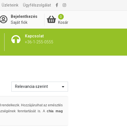
Üzleteink
Ügyfélszolgálat
Bejelentkezés
0
Kosár
Saját fiók
Kapcsolat
+36-1-255-0555
Relevancia szerint
l
rendelkezik. Hozzájárulhat az emésztés
zségének fenntartását is. A
chia mag