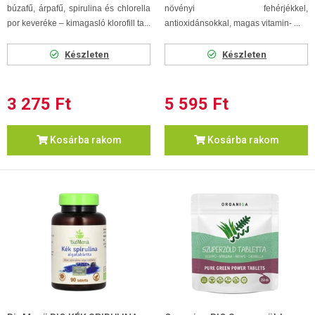
búzafű, árpafű, spirulina és chlorella
növényi fehérjékkel,
por keveréke – kimagasló klorofill ta...
antioxidánsokkal, magas vitamin- ...
Készleten
Készleten
3 275 Ft
5 595 Ft
Kosárba rakom
Kosárba rakom