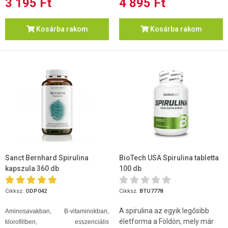
3 195 Ft
4 895 Ft
Kosárba rakom
Kosárba rakom
Sanct Bernhard Spirulina
BioTech USA Spirulina tabletta
kapszula 360 db
100 db
Cikksz.
ODP042
Cikksz.
BTU7778
A spirulina az egyik legősibb
Aminosavakban, B-vitaminokban,
életforma a Földön, mely már
klorofillben, esszenciális