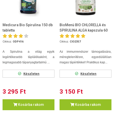
Medicura Bio Spirulina 150 db
BioMenü BIO CHLORELLA és
tabletta
SPIRULINA ALGA kapszula 60
db
Cikksz.
ODP416
Cikksz.
CIO2357
A Spirulina a világ egyik
Az immunrendszer támogatására,
legértékesebb táplálékaként, a
méregtelenítésre, egyedülállóan
legmagasabb tápanyagtartalmú ...
magas tápértékkel! Praktikus kap...
Készleten
Készleten
3 295 Ft
3 150 Ft
Kosárba rakom
Kosárba rakom