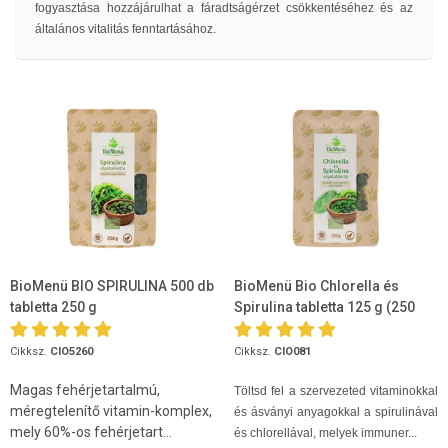
fogyasztása hozzájárulhat a fáradtságérzet csökkentéséhez és az
általános vitalitás fenntartásához.
BioMenü BIO SPIRULINA 500 db
BioMenü Bio Chlorella és
tabletta 250 g
Spirulina tabletta 125 g (250
tabletta)
Cikksz.
CIO5260
Cikksz.
CIO081
Magas fehérjetartalmú,
Töltsd fel a szervezeted vitaminokkal
méregtelenítő vitamin-komplex,
és ásványi anyagokkal a spirulinával
mely 60%-os fehérjetart...
és chlorellával, melyek immuner...