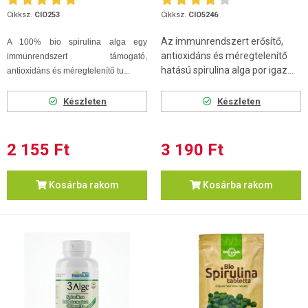
Cikksz.
CIO253
Cikksz.
CIO5246
Az immunrendszert erősítő,
A 100% bio spirulina alga egy
antioxidáns és méregtelenítő
immunrendszert támogató,
hatású spirulina alga por igaz...
antioxidáns és méregtelenítő tu...
Készleten
Készleten
2 155 Ft
3 190 Ft
Kosárba rakom
Kosárba rakom