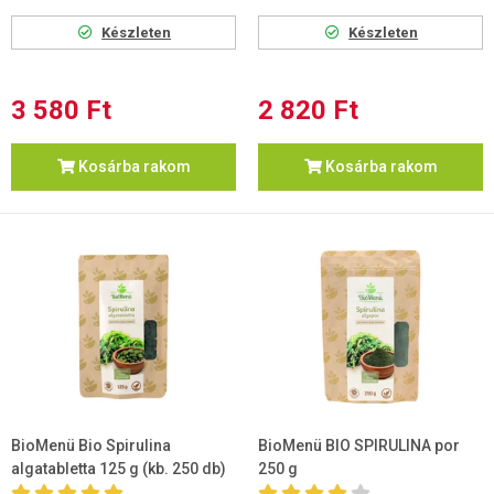
Készleten
Készleten
3 580 Ft
2 820 Ft
Kosárba rakom
Kosárba rakom
BioMenü Bio Spirulina
BioMenü BIO SPIRULINA por
algatabletta 125 g (kb. 250 db)
250 g