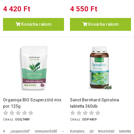
4 420 Ft
4 550 Ft
Kosárba rakom
Kosárba rakom
Organiqa BIO Szuperzöld mix
Sanct Bernhard Spirulina
por 125g
tabletta 360db
Cikksz.
OGQ7489
Cikksz.
ODP4459
4 „szuperzöld” immunerősítő –
Komplex, jól felszívódó tabletta