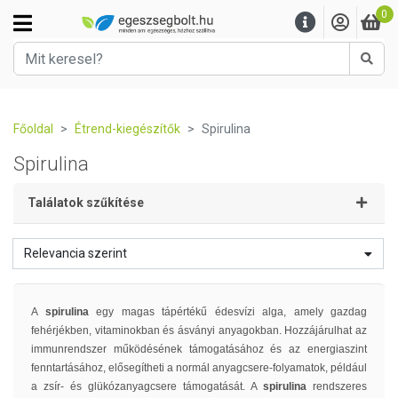
0
Kere
Főoldal
Étrend-kiegészítők
Spirulina
Spirulina
Találatok szűkítése
Relevancia szerint
A
spirulina
egy magas tápértékű édesvízi alga, amely gazdag
fehérjékben, vitaminokban és ásványi anyagokban. Hozzájárulhat az
immunrendszer működésének támogatásához és az energiaszint
fenntartásához, elősegítheti a normál anyagcsere-folyamatok, például
a zsír- és glükózanyagcsere támogatását. A
spirulina
rendszeres