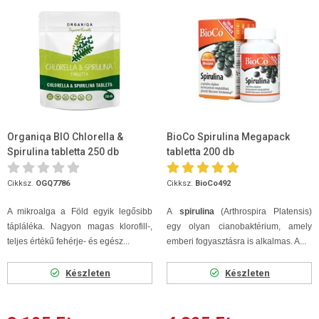
Organiqa BIO Chlorella &
BioCo Spirulina Megapack
Spirulina tabletta 250 db
tabletta 200 db
Cikksz.
OGQ7786
Cikksz.
BioCo492
A mikroalga a Föld egyik legősibb
A
spirulina
(Arthrospira Platensis)
tápláléka. Nagyon magas klorofill-,
egy olyan cianobaktérium, amely
teljes értékű fehérje- és egész...
emberi fogyasztásra is alkalmas. A...
Készleten
Készleten