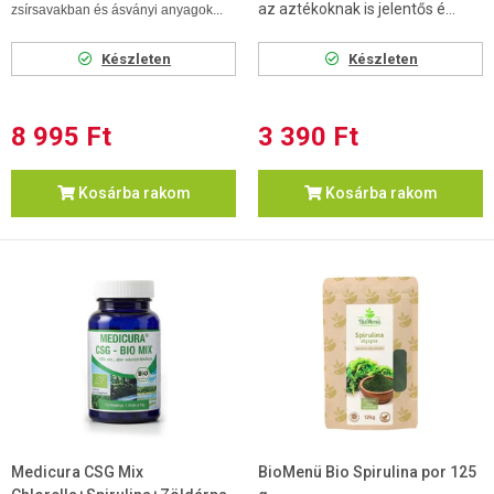
az aztékoknak is jelentős é...
zsírsavakban és ásványi anyagok...
Készleten
Készleten
8 995 Ft
3 390 Ft
Kosárba rakom
Kosárba rakom
Medicura CSG Mix
BioMenü Bio Spirulina por 125