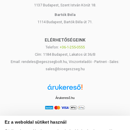
1137 Budapest, Szent István Körút 18.
Bartók Béla
1114 Budapest, Bartók Béla út 71.
ELÉRHETŐSÉGEINK
Telefon:
+36-1-255-0555
Cím: 1184 Budapest, Lakatos út 36/B
Email: rendeles@egeszsegbolt.hu, Viszonteladói - Partneri - Sales:
sales@bioegeszseg.hu
Árukereső.hu
Ez a weboldal sütiket használ