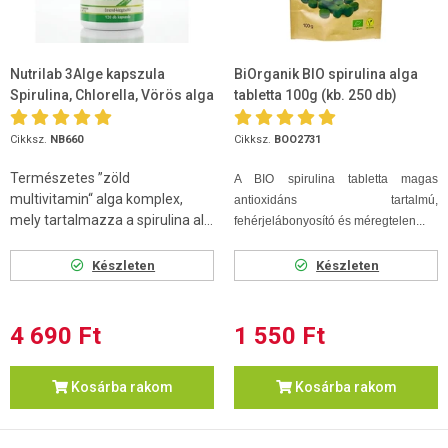
Nutrilab 3Alge kapszula
BiOrganik BIO spirulina alga
Spirulina, Chlorella, Vörös alga
tabletta 100g (kb. 250 db)
120db
Cikksz.
NB660
Cikksz.
BOO2731
Természetes ”zöld
A BIO spirulina tabletta magas
multivitamin“ alga komplex,
antioxidáns tartalmú,
mely tartalmazza a spirulina al...
fehérjelábonyosító és méregtelen...
Készleten
Készleten
4 690 Ft
1 550 Ft
Kosárba rakom
Kosárba rakom