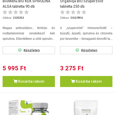
BioMenü BIO KÉK SPIRULINA
Organiqa BIO Szuperzöld
ALGA tabletta 90 db
tabletta 250 db
Cikksz.
CIO5352
Cikksz.
OGQ7816
Magas antioxidáns-, fehérje- és
4 „szuperzöld” immunerősítő –
rosttartalommal rendelkező kék
búzafű, árpafű, spirulina és chlorella
spirulina. Ellentétben a zöld spirulin...
por keveréke – kimagasló klorofill ta...
Készleten
Készleten
5 995 Ft
3 275 Ft
Kosárba rakom
Kosárba rakom