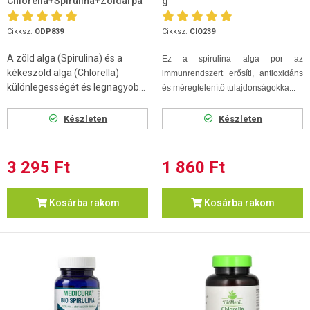
Chlorella+Spirulina+Zöldárpa
g
tabletta 120 db
Cikksz.
ODP839
Cikksz.
CIO239
A zöld alga (Spirulina) és a
Ez a spirulina alga por az
kékeszöld alga (Chlorella)
immunrendszert erősíti, antioxidáns
különlegességét és legnagyob...
és méregtelenítő tulajdonságokka...
Készleten
Készleten
3 295 Ft
1 860 Ft
Kosárba rakom
Kosárba rakom