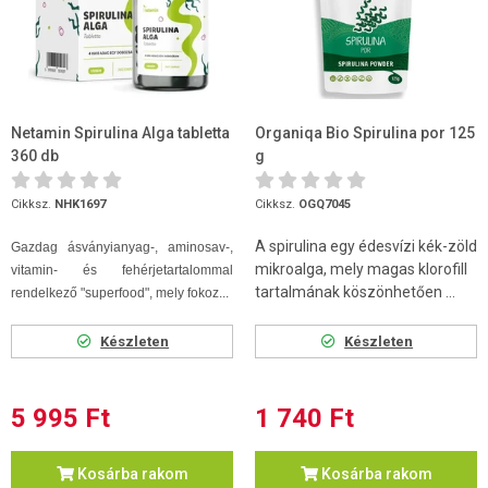
Netamin Spirulina Alga tabletta
Organiqa Bio Spirulina por 125
360 db
g
Cikksz.
NHK1697
Cikksz.
OGQ7045
A spirulina egy édesvízi kék-zöld
Gazdag ásványianyag-, aminosav-,
mikroalga, mely magas klorofill
vitamin- és fehérjetartalommal
tartalmának köszönhetően ...
rendelkező "superfood", mely fokoz...
Készleten
Készleten
5 995 Ft
1 740 Ft
Kosárba rakom
Kosárba rakom