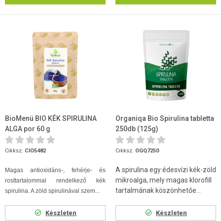
BioMenü BIO KÉK SPIRULINA
Organiqa Bio Spirulina tabletta
ALGA por 60 g
250db (125g)
Cikksz.
CIO5482
Cikksz.
OGQ7250
A spirulina egy édesvízi kék-zöld
Magas antioxidáns-, fehérje- és
mikroalga, mely magas klorofill
rosttartalommal rendelkező kék
tartalmának köszönhetőe...
spirulina. A zöld spirulinával szem...
Készleten
Készleten