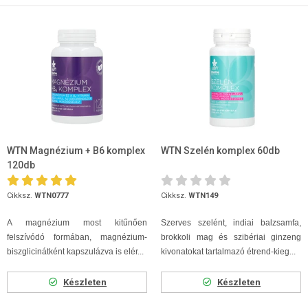
WTN Magnézium + B6 komplex
WTN Szelén komplex 60db
120db
Cikksz.
WTN0777
Cikksz.
WTN149
A magnézium most kitűnően
Szerves szelént, indiai balzsamfa,
felszívódó formában, magnézium-
brokkoli mag és szibériai ginzeng
biszglicinátként kapszulázva is elér...
kivonatokat tartalmazó étrend-kieg...
Készleten
Készleten