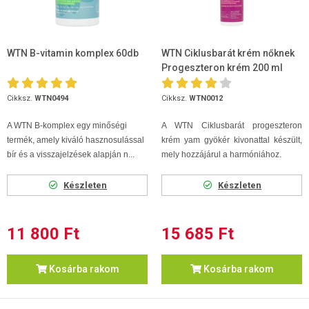
WTN B-vitamin komplex 60db
WTN Ciklusbarát krém nőknek
Progeszteron krém 200 ml
Cikksz.
WTN0494
Cikksz.
WTN0012
A WTN B-komplex egy minőségi
A WTN Ciklusbarát progeszteron
termék, amely kiváló hasznosulással
krém yam gyökér kivonattal készült,
bír és a visszajelzések alapján n...
mely hozzájárul a harmóniához.
Készleten
Készleten
11 800 Ft
15 685 Ft
Kosárba rakom
Kosárba rakom