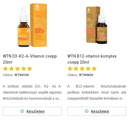
WTN D3-K2-A-Vitamin csepp
WTN B12-vitamin komplex
20ml
csepp 20ml
Cikksz.
WTN0104
Cikksz.
WTN0630
A zsírban oldódó D3-, K2- és A-
A B12-vitamin felszívódásának
vitaminok hatékonyan segítik egymás
javítása érdekében most nyelv alá
felszívódását és hasznosulását a sz...
cseppenthető folyadék formában is...
Készleten
Készleten