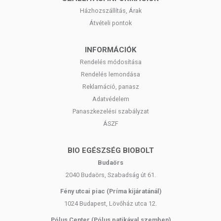
Házhozszállítás, Árak
Átvételi pontok
INFORMÁCIÓK
Rendelés módosítása
Rendelés lemondása
Reklamáció, panasz
Adatvédelem
Panaszkezelési szabályzat
ÁSZF
BIO EGÉSZSÉG BIOBOLT
Budaörs
2040 Budaörs, Szabadság út 61.
Fény utcai piac (Príma kijáratánál)
1024 Budapest, Lövőház utca 12.
Pólus Center (Pólus patikával szemben)