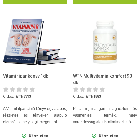
Vitaminipar könyv 1db
WTN Multivitamin komfort 90
db
Cikksz.
WTN7713
Cikksz.
WTN1583
A Vitaminipar című könyv egy alapos,
Kalcium-, mangán-, magnézium- és
részletes és tényeken alapuló
vasmentes termék, mely
elemzés, amely segít megérteni ...
várandósság alatt is alkalmazható.
Készleten
Készleten