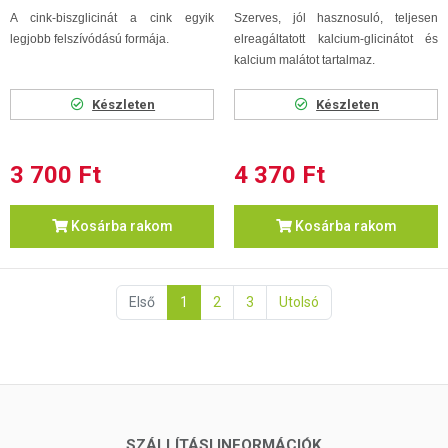
A cink-biszglicinát a cink egyik
Szerves, jól hasznosuló, teljesen
legjobb felszívódású formája.
elreagáltatott kalcium-glicinátot és
kalcium malátot tartalmaz.
Készleten
Készleten
3 700 Ft
4 370 Ft
Kosárba rakom
Kosárba rakom
Első
1
2
3
Utolsó
SZÁLLÍTÁSI INFORMÁCIÓK