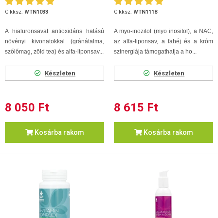
Cikksz.
WTN1033
Cikksz.
WTN1118
A hialuronsavat antioxidáns hatású
A myo-inozitol (myo inositol), a NAC,
növényi kivonatokkal (gránátalma,
az alfa-liponsav, a fahéj és a króm
szőlőmag, zöld tea) és alfa-liponsav...
szinergiája támogathatja a ho...
Készleten
Készleten
8 050 Ft
8 615 Ft
Kosárba rakom
Kosárba rakom