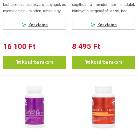
biohasznosulású ásványi anyagok és
segítheti a mindennapi feladatok
nyomelemek – minden, amire a gy...
könnyebb megoldását azzal, hog...
Készleten
Készleten
16 100 Ft
8 495 Ft
Kosárba rakom
Kosárba rakom