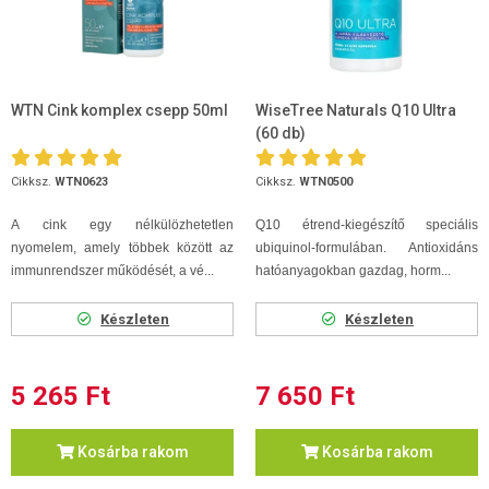
WTN Cink komplex csepp 50ml
WiseTree Naturals Q10 Ultra
(60 db)
Cikksz.
WTN0623
Cikksz.
WTN0500
A cink egy nélkülözhetetlen
Q10 étrend-kiegészítő speciális
nyomelem, amely többek között az
ubiquinol-formulában. Antioxidáns
immunrendszer működését, a vé...
hatóanyagokban gazdag, horm...
Készleten
Készleten
5 265 Ft
7 650 Ft
Kosárba rakom
Kosárba rakom