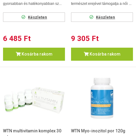
gyorsabban és hatékonyabban sz...
természet erejével támogatja a női ...
Készleten
Készleten
6 485 Ft
9 305 Ft
Kosárba rakom
Kosárba rakom
WTN multivitamin komplex 30
WTN Myo-inozitol por 120g