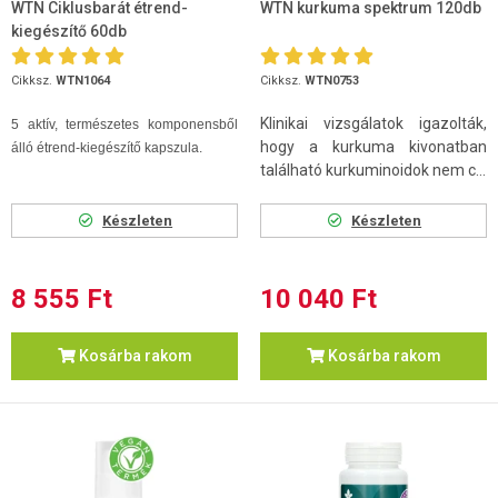
WTN Ciklusbarát étrend-
WTN kurkuma spektrum 120db
kiegészítő 60db
Cikksz.
WTN1064
Cikksz.
WTN0753
Klinikai vizsgálatok igazolták,
5 aktív, természetes komponensből
hogy a kurkuma kivonatban
álló étrend-kiegészítő kapszula.
található kurkuminoidok nem c...
Készleten
Készleten
8 555 Ft
10 040 Ft
Kosárba rakom
Kosárba rakom