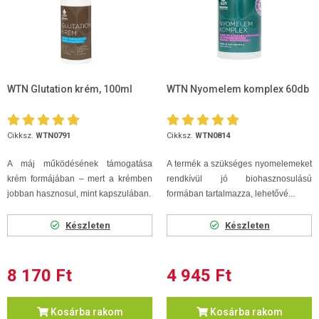
WTN Glutation krém, 100ml
WTN Nyomelem komplex 60db
Cikksz.
WTN0791
Cikksz.
WTN0814
A máj működésének támogatása
A termék a szükséges nyomelemeket
krém formájában – mert a krémben
rendkívül jó biohasznosulású
jobban hasznosul, mint kapszulában.
formában tartalmazza, lehetővé...
Készleten
Készleten
8 170 Ft
4 945 Ft
Kosárba rakom
Kosárba rakom