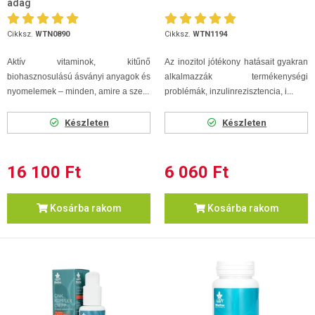
adag
Cikksz.
WTN0890
Cikksz.
WTN1194
Aktív vitaminok, kitűnő
Az inozitol jótékony hatásait gyakran
biohasznosulású ásványi anyagok és
alkalmazzák termékenységi
nyomelemek – minden, amire a sze...
problémák, inzulinrezisztencia, i...
Készleten
Készleten
16 100 Ft
6 060 Ft
Kosárba rakom
Kosárba rakom