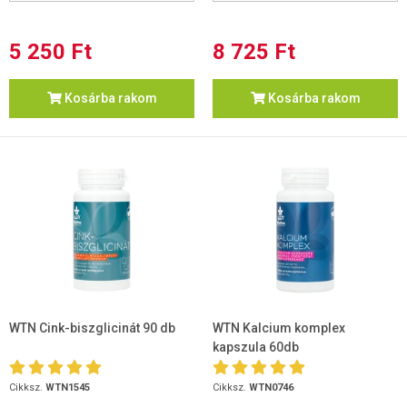
5 250 Ft
8 725 Ft
Kosárba rakom
Kosárba rakom
WTN Cink-biszglicinát 90 db
WTN Kalcium komplex
kapszula 60db
Cikksz.
WTN1545
Cikksz.
WTN0746