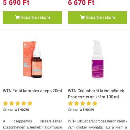
5 690 Ft
6 670 Ft
Kosárba rakom
Kosárba rakom
WTN Folát komplex csepp 20ml
WTN Ciklusbarát krém nőknek
Progeszteron krém 100 ml
Cikksz.
WTN0760
Cikksz.
WTN0029
A cseppentős kiszerelésnek
WTN Ciklusbarát progeszteron krém -
köszönhetően a termék hatóanyagai
yam gyökér kivonattal! Ez a krém a