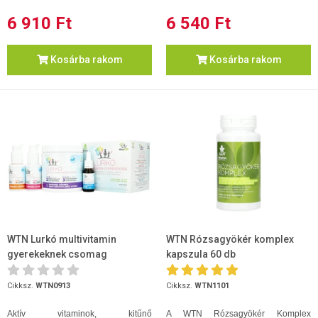
6 910 Ft
6 540 Ft
Kosárba rakom
Kosárba rakom
WTN Lurkó multivitamin
WTN Rózsagyökér komplex
gyerekeknek csomag
kapszula 60 db
Cikksz.
WTN0913
Cikksz.
WTN1101
Aktív vitaminok, kitűnő
A WTN Rózsagyökér Komplex