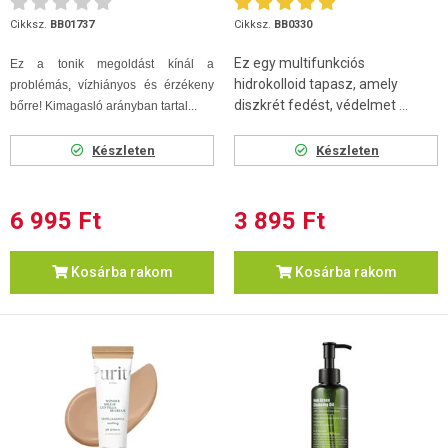
51db
Cikksz.
BB01737
Cikksz.
BB0330
Ez egy multifunkciós
Ez a tonik megoldást kínál a
hidrokolloid tapasz, amely
problémás, vízhiányos és érzékeny
diszkrét fedést, védelmet ...
bőrre! Kimagasló arányban tartal...
Készleten
Készleten
6 995 Ft
3 895 Ft
Kosárba rakom
Kosárba rakom