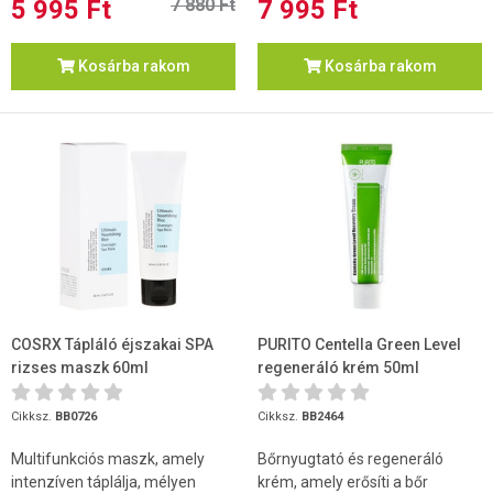
5 995 Ft
7 880 Ft
7 995 Ft
Kosárba rakom
Kosárba rakom
COSRX Tápláló éjszakai SPA
PURITO Centella Green Level
rizses maszk 60ml
regeneráló krém 50ml
Cikksz.
BB0726
Cikksz.
BB2464
Multifunkciós maszk, amely
Bőrnyugtató és regeneráló
intenzíven táplálja, mélyen
krém, amely erősíti a bőr