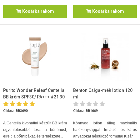
Kosárba rakom
Kosárba rakom
Purito Wonder Releaf Centella
Benton Csiga-méh lotion 120
BB krém SPF30/ PA+++ #21 30
ml
ml
Cikksz.
BB3690
Cikksz.
BB1669
A Centella kivonattal készült BB krém
Könnyed lotion állag maximális
egyenletesebbé teszi a bőrtónust,
hatékonysággal. Irritációt és káros
elrejti a bőrhibákat, és természete...
anyagokat nélkülöző formula! Kizár...