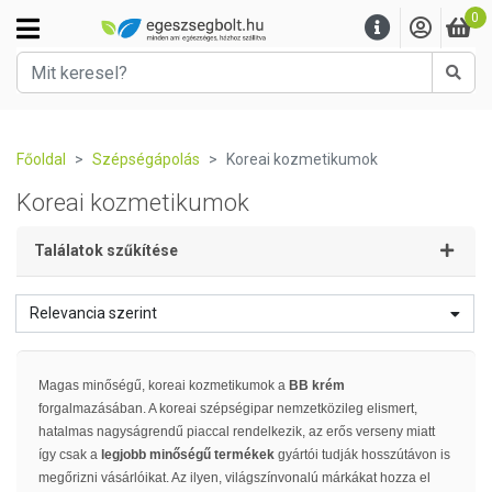
0
Kere
Főoldal
Szépségápolás
Koreai kozmetikumok
Koreai kozmetikumok
Találatok szűkítése
Relevancia szerint
Magas minőségű, koreai kozmetikumok a
BB krém
forgalmazásában. A koreai szépségipar nemzetközileg elismert,
hatalmas nagyságrendű piaccal rendelkezik, az erős verseny miatt
így csak a
legjobb minőségű termékek
gyártói tudják hosszútávon is
megőrizni vásárlóikat. Az ilyen, világszínvonalú márkákat hozza el