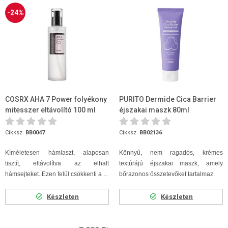
-24%
COSRX AHA 7 Power folyékony
PURITO Dermide Cica Barrier
mitesszer eltávolító 100 ml
éjszakai maszk 80ml
Cikksz.
BB0047
Cikksz.
BB02136
Kíméletesen hámlaszt, alaposan
Könnyű, nem ragadós, krémes
tisztít, eltávolítva az elhalt
textúrájú éjszakai maszk, amely
hámsejteket. Ezen felül csökkenti a ...
bőrazonos összetevőket tartalmaz.
Készleten
Készleten