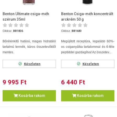
Benton Ultimate csiga-méh
Benton Csiga-méh koncentrált
szérum 35ml
arckrém 50 g
Cikksz.
BB1836
Cikksz.
BB1683
Bőrélénkítő hatású, magas hidratáló
Megújított receptúra, legalább 60%-
tartalmú termék, káros összetevőktől
os csiganyálka tartalommal és 6-féle
mentes.
peptiddel gazdagítva! Az összetev...
Készleten
Készleten
9 995 Ft
6 440 Ft
Kosárba rakom
Kosárba rakom