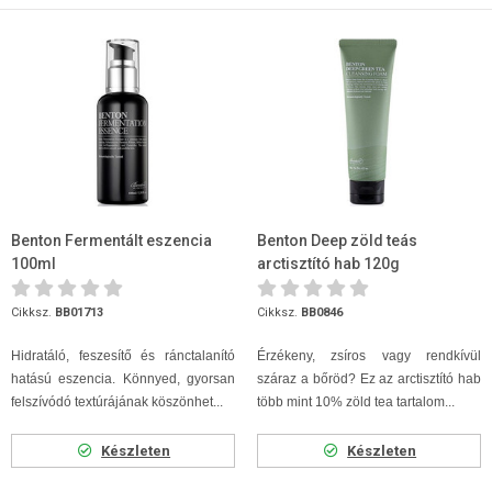
Benton Fermentált eszencia
Benton Deep zöld teás
100ml
arctisztító hab 120g
Cikksz.
BB01713
Cikksz.
BB0846
Hidratáló, feszesítő és ránctalanító
Érzékeny, zsíros vagy rendkívül
hatású eszencia. Könnyed, gyorsan
száraz a bőröd? Ez az arctisztító hab
felszívódó textúrájának köszönhet...
több mint 10% zöld tea tartalom...
Készleten
Készleten