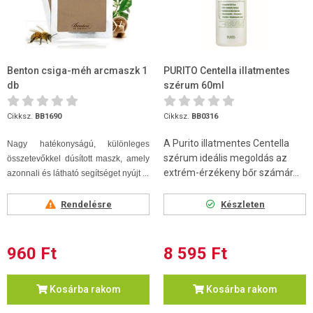
Benton csiga-méh arcmaszk 1
PURITO Centella illatmentes
db
szérum 60ml
Cikksz.
BB1690
Cikksz.
BB0316
A Purito illatmentes Centella
Nagy hatékonyságú, különleges
szérum ideális megoldás az
összetevőkkel dúsított maszk, amely
extrém-érzékeny bőr számár...
azonnali és látható segítséget nyújt ...
Rendelésre
Készleten
960 Ft
8 595 Ft
Kosárba rakom
Kosárba rakom