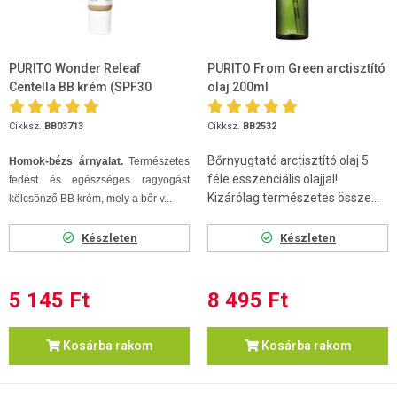
PURITO Wonder Releaf
PURITO From Green arctisztító
Centella BB krém (SPF30
olaj 200ml
PA+++) #27 - Sand beige 30ml
Cikksz.
BB03713
Cikksz.
BB2532
Bőrnyugtató arctisztító olaj 5
Homok-bézs árnyalat.
Természetes
féle esszenciális olajjal!
fedést és egészséges ragyogást
Kizárólag természetes össze...
kölcsönző BB krém, mely a bőr v...
Készleten
Készleten
5 145 Ft
8 495 Ft
Kosárba rakom
Kosárba rakom