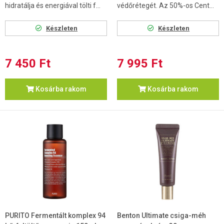
hidratálja és energiával tölti f...
védőrétegét. Az 50%-os Cent...
Készleten
Készleten
7 450 Ft
7 995 Ft
Kosárba rakom
Kosárba rakom
PURITO Fermentált komplex 94
Benton Ultimate csiga-méh