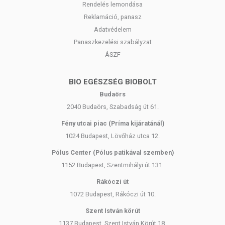
Rendelés lemondása
Reklamáció, panasz
Adatvédelem
Panaszkezelési szabályzat
ÁSZF
BIO EGÉSZSÉG BIOBOLT
Budaörs
2040 Budaörs, Szabadság út 61.
Fény utcai piac (Príma kijáratánál)
1024 Budapest, Lövőház utca 12.
Pólus Center (Pólus patikával szemben)
1152 Budapest, Szentmihályi út 131.
Rákóczi út
1072 Budapest, Rákóczi út 10.
Szent István körút
1137 Budapest, Szent István Körút 18.