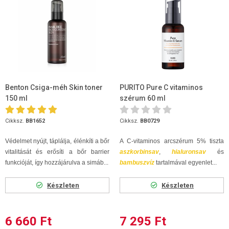
Benton Csiga-méh Skin toner
PURITO Pure C vitaminos
150 ml
szérum 60 ml
Cikksz.
BB1652
Cikksz.
BB0729
Védelmet nyújt, táplálja, élénkíti a bőr
A C-vitaminos arcszérum 5% tiszta
vitalitását és erősíti a bőr barrier
aszkorbinsav
,
hialuronsav
és
funkcióját, így hozzájárulva a simáb...
bambuszvíz
tartalmával egyenlet...
Készleten
Készleten
6 660 Ft
7 295 Ft