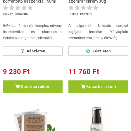
bőrfeltöltő esszencia 150ml
szemránckrém 30g
Cikksz.
BB02006
Cikksz.
BB0938
94%-ban fermentált komplex növényi
A csiga-méh Ultimate sorozat
összetevőket és niacinamidot
legújabb terméke. Mélytápláló
tartalmaz a rugalmas, ellenálló ...
szemránckrém, amely élesztőg...
Készleten
Készleten
9 230 Ft
11 760 Ft
Kosárba rakom
Kosárba rakom