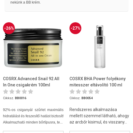
nekünk a BB krém.
-26%
-27%
COSRX Advanced Snail 92 All
COSRX BHA Power folyékony
In One csigakrém 100ml
mitesszer eltávolító 100 ml
Cikksz.
BB0016
Cikksz.
BB0054
Rendszeres alkalmazása
92%-os csiganyál szűrlet maximális
mellett szemmel látható, ahogy
hidratálást és feszesítő hatást biztosít!
az arcbőr kisimul, és visszany...
Alkalmazható minden bőrtípusra, te...