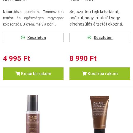
Cikksz.
BB3706
Cikksz.
BB0009
Sejtszinten fejti ki hatását,
Natúr-bézs színben.
Természetes
anélkül, hogy irritációt vagy
fedést és egészséges ragyogást
elnehezülés érzetét okozná.
kölcsönző BB krém, mely a bőr ...
Készleten
Készleten
4 995 Ft
8 990 Ft
Kosárba rakom
Kosárba rakom