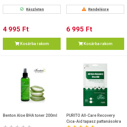
Készleten
Rendelésre
4 995 Ft
6 995 Ft
Kosárba rakom
Kosárba rakom
Benton Aloe BHA toner 200ml
PURITO All-Care Recovery
Cica-Aid tapasz pattanásokra