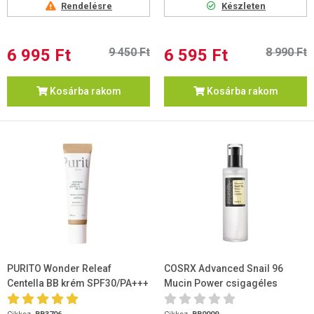
Rendelésre
Készleten
6 995 Ft
9 450 Ft
6 595 Ft
8 990 Ft
Kosárba rakom
Kosárba rakom
PURITO Wonder Releaf
COSRX Advanced Snail 96
Centella BB krém SPF30/PA+++
Mucin Power csigagéles
#23 30ml
esszencia 100 ml