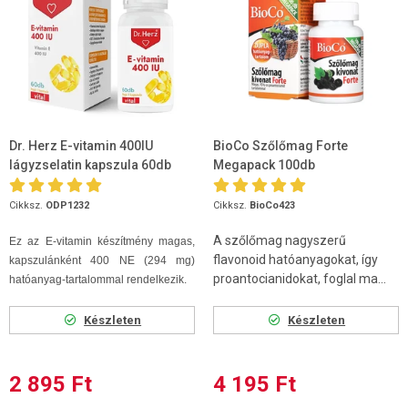
Dr. Herz E-vitamin 400IU
BioCo Szőlőmag Forte
lágyzselatin kapszula 60db
Megapack 100db
Cikksz.
ODP1232
Cikksz.
BioCo423
A szőlőmag nagyszerű
Ez az E-vitamin készítmény magas,
flavonoid hatóanyagokat, így
kapszulánként 400 NE (294 mg)
proantocianidokat, foglal ma...
hatóanyag-tartalommal rendelkezik.
Készleten
Készleten
2 895 Ft
4 195 Ft