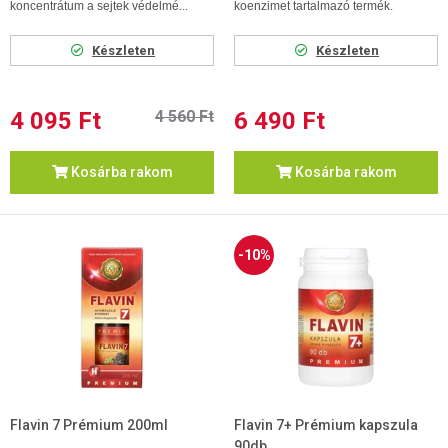
koncentrátum a sejtek védelmé...
koenzimet tartalmazó termék.
Készleten
Készleten
4 095 Ft
4 560 Ft
6 490 Ft
Kosárba rakom
Kosárba rakom
-10%
Flavin 7 Prémium 200ml
Flavin 7+ Prémium kapszula
90db