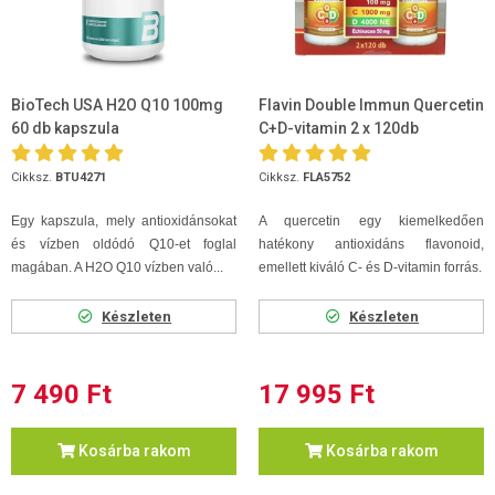
BioTech USA H2O Q10 100mg
Flavin Double Immun Quercetin
60 db kapszula
C+D-vitamin 2 x 120db
Cikksz.
BTU4271
Cikksz.
FLA5752
Egy kapszula, mely antioxidánsokat
A quercetin egy kiemelkedően
és vízben oldódó Q10-et foglal
hatékony antioxidáns flavonoid,
magában. A H2O Q10 vízben való...
emellett kiváló C- és D-vitamin forrás.
Készleten
Készleten
7 490 Ft
17 995 Ft
Kosárba rakom
Kosárba rakom