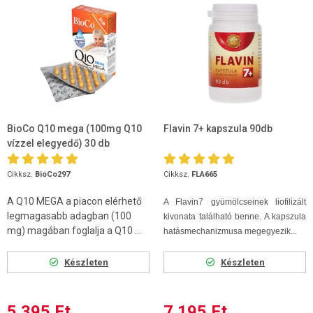
BioCo Q10 mega (100mg Q10
Flavin 7+ kapszula 90db
vízzel elegyedő) 30 db
Cikksz.
BioCo297
Cikksz.
FLA665
A Q10 MEGA a piacon elérhető
A Flavin7 gyümölcseinek liofilizált
legmagasabb adagban (100
kivonata található benne. A kapszula
mg) magában foglalja a Q10 ...
hatásmechanizmusa megegyezik...
Készleten
Készleten
5 395 Ft
7 195 Ft