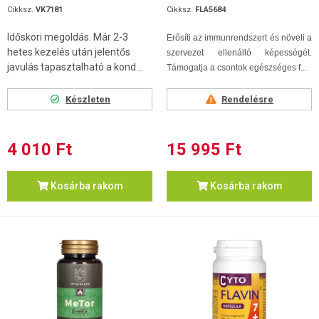
Cikksz.
VK7181
Cikksz.
FLA5684
Időskori megoldás. Már 2-3
Erősíti az immunrendszert és növeli a
hetes kezelés után jelentős
szervezet ellenálló képességét.
javulás tapasztalható a kond...
Támogatja a csontok egészséges f...
Készleten
Rendelésre
4 010 Ft
15 995 Ft
Kosárba rakom
Kosárba rakom