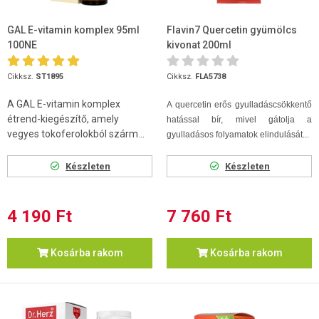
GAL E-vitamin komplex 95ml
Flavin7 Quercetin gyümölcs
100NE
kivonat 200ml
Cikksz.
ST1895
Cikksz.
FLA5738
A GAL E-vitamin komplex
A quercetin erős gyulladáscsökkentő
étrend-kiegészítő, amely
hatással bír, mivel gátolja a
vegyes tokoferolokból szárm...
gyulladásos folyamatok elindulását...
Készleten
Készleten
4 190 Ft
7 760 Ft
Kosárba rakom
Kosárba rakom