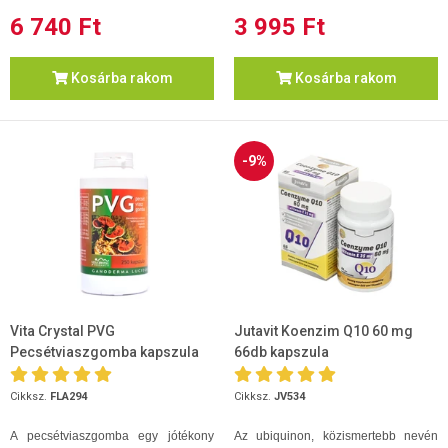
6 740 Ft
3 995 Ft
Kosárba rakom
Kosárba rakom
-9%
Vita Crystal PVG
Jutavit Koenzim Q10 60 mg
Pecsétviaszgomba kapszula
66db kapszula
250 db
Cikksz.
FLA294
Cikksz.
JV534
A pecsétviaszgomba egy jótékony
Az ubiquinon, közismertebb nevén