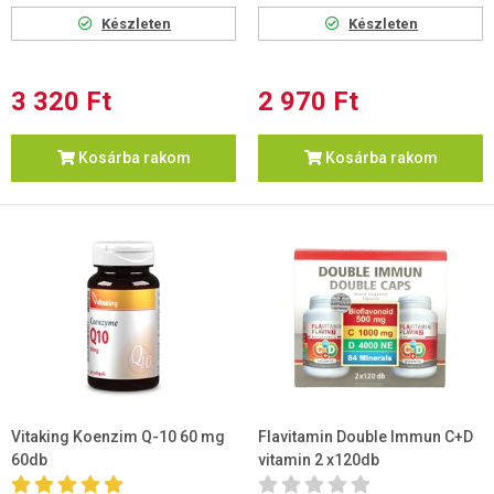
Készleten
Készleten
3 320 Ft
2 970 Ft
Kosárba rakom
Kosárba rakom
Vitaking Koenzim Q-10 60 mg
Flavitamin Double Immun C+D
60db
vitamin 2 x120db