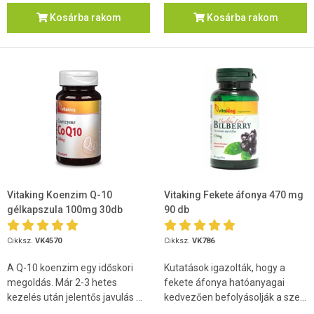
Kosárba rakom
Kosárba rakom
Vitaking Koenzim Q-10
Vitaking Fekete áfonya 470 mg
gélkapszula 100mg 30db
90 db
Cikksz.
VK4570
Cikksz.
VK786
A Q-10 koenzim egy időskori
Kutatások igazolták, hogy a
megoldás. Már 2-3 hetes
fekete áfonya hatóanyagai
kezelés után jelentős javulás ...
kedvezően befolyásolják a sze...