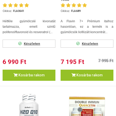
Cikksz.
FLA0641
Cikksz.
FLA689
Hétféle gyümölcslé kivonatát
A Flavin 7+ Prémium italhoz
tartalmazza, emelt szintű
hasonlóan, ez a termék is a
polifenol/flavonoid és resveratrol (...
gyümölcsök liofilizált koncentrát...
Készleten
Készleten
6 990 Ft
7 195 Ft
7 995 Ft
Kosárba rakom
Kosárba rakom