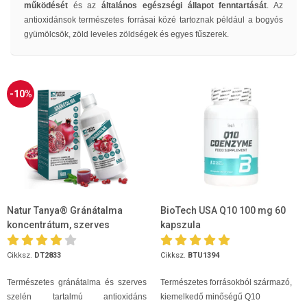
működését
és az
általános egészségi állapot fenntartását
. Az
antioxidánsok természetes forrásai közé tartoznak például a bogyós
gyümölcsök, zöld leveles zöldségek és egyes fűszerek.
-10%
Natur Tanya® Gránátalma
BioTech USA Q10 100 mg 60
koncentrátum, szerves
kapszula
szelénnel 500ml
Cikksz.
DT2833
Cikksz.
BTU1394
Természetes gránátalma és szerves
Természetes forrásokból származó,
szelén tartalmú antioxidáns
kiemelkedő minőségű Q10