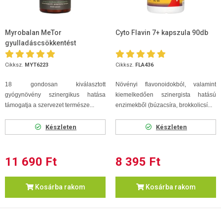
Myrobalan MeTor
Cyto Flavin 7+ kapszula 90db
gyulladáscsökkentést
támogató gyógynövény-...
Cikksz.
MYT6223
Cikksz.
FLA436
18 gondosan kiválasztott
Növényi flavonoidokból, valamint
gyógynövény szinergikus hatása
kiemelkedően szinergista hatású
támogatja a szervezet természe...
enzimekből (búzacsíra, brokkolicsí...
Készleten
Készleten
11 690 Ft
8 395 Ft
Kosárba rakom
Kosárba rakom