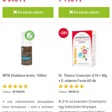
Kosárba rakom
Kosárba rakom
-28%
WTN Glutation krém, 100ml
Dr. Theiss Coenzym Q10 + Mg
+ E-vitamin Forte 60 db
Cikksz.
WTN0791
Cikksz.
NPR510
A Q10-es koenzim (Coenzym)
A máj működésének támogatása
egy különösen lényeges
krém formájában – mert a krémben