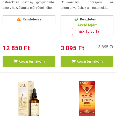
hatásokban gazdag gyógygomba,
Q10-koenzim, hozzájárul az
amely hozzájárul a máj védelméhe...
energianyeréshez a megterhelt i...
Rendelésre
Készleten
Akció lejár:
1 nap, 10:36:18
12 850 Ft
3 095 Ft
3 395 Ft
Kosárba rakom
Kosárba rakom