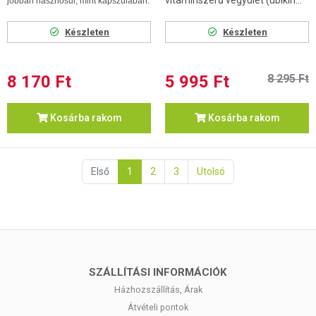
vitaminszerű vegyület (ubikin...
jobban hasznosul, mint kapszulában.
Készleten
Készleten
8 170 Ft
5 995 Ft
8 295 Ft
Kosárba rakom
Kosárba rakom
Első
1
2
3
Utolsó
SZÁLLÍTÁSI INFORMÁCIÓK
Házhozszállítás, Árak
Átvételi pontok