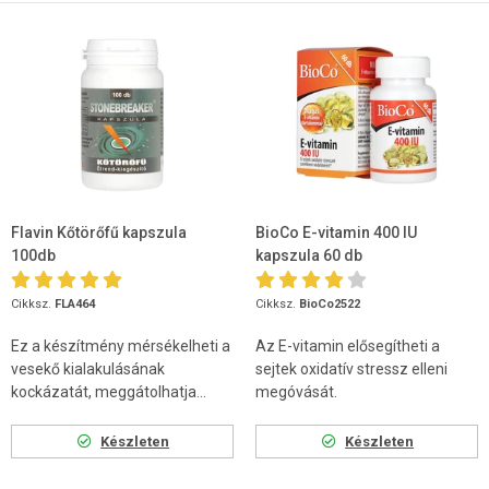
Flavin Kőtörőfű kapszula
BioCo E-vitamin 400 IU
100db
kapszula 60 db
Cikksz.
FLA464
Cikksz.
BioCo2522
Ez a készítmény mérsékelheti a
Az E-vitamin elősegítheti a
vesekő kialakulásának
sejtek oxidatív stressz elleni
kockázatát, meggátolhatja...
megóvását.
Készleten
Készleten