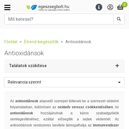
0
Kere
Főoldal
Étrend-kiegészítők
Antioxidánsok
Antioxidánsok
Találatok szűkítése
Relevancia szerint
Az
antioxidánsok
alapvető szerepet töltenek be a szervezet védelmi
folyamataiban, különösen az
oxidatív stressz csökkentésében
. Az
antioxidánsok
hozzájárulnak a káros szabadgyökök
semlegesítéséhez, ezáltal elősegítik a sejtek védelmét. Az
antioxidánsok rendszeres bevitele támogathatja az
immunrendszer