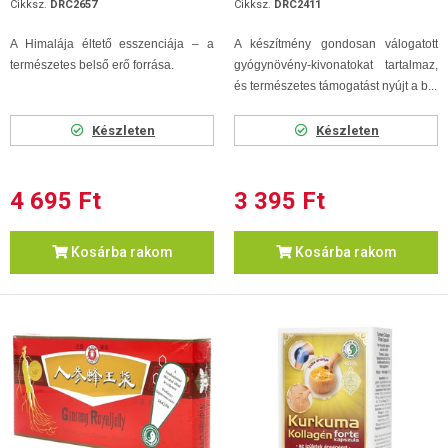
Cikksz.
DRC2657
Cikksz.
DRC2411
A Himalája éltető esszenciája – a
A készítmény gondosan válogatott
természetes belső erő forrása.
gyógynövény-kivonatokat tartalmaz,
és természetes támogatást nyújt a b...
Készleten
Készleten
4 695 Ft
3 395 Ft
Kosárba rakom
Kosárba rakom