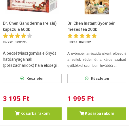
Dr. Chen Ganoderma (reishi)
Dr. Chen Instant Gyömbér
kapszula 60db
mézes tea 20db
Cikksz.
DRC196
Cikksz.
DRC012
A pecsétviaszgomba előnyös
A gyömbér antioxidánsként elősegíti
hatóanyagainak
a sejtek védelmét a káros szabad
(poliszacharidok) hála elősegí...
gyökökkel szemben, továbbá t...
Készleten
Készleten
3 195 Ft
1 995 Ft
Kosárba rakom
Kosárba rakom