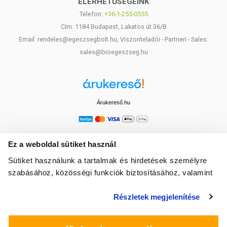
ELÉRHETŐSÉGEINK
Telefon:
+36-1-255-0555
Cím: 1184 Budapest, Lakatos út 36/B
Email: rendeles@egeszsegbolt.hu, Viszonteladói - Partneri - Sales:
sales@bioegeszseg.hu
Árukereső.hu
Ez a weboldal sütiket használ
Sütiket használunk a tartalmak és hirdetések személyre
szabásához, közösségi funkciók biztosításához, valamint
weboldalforgalmunk elemzéséhez. Ezenkívül közösségi
Részletek megjelenítése
média-, hirdető- és elemező partnereinkkel megosztjuk az
Ön weboldalhasználatra vonatkozó adatait, akik
kombinálhatják az adatokat más olyan adatokkal,