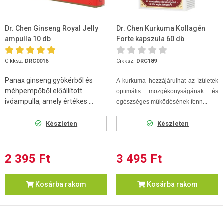
Dr. Chen Ginseng Royal Jelly
Dr. Chen Kurkuma Kollagén
ampulla 10 db
Forte kapszula 60 db
Cikksz.
DRC0016
Cikksz.
DRC189
Panax ginseng gyökérből és
A kurkuma hozzájárulhat az ízületek
méhpempőből előállított
optimális mozgékonyságának és
ivóampulla, amely értékes ...
egészséges működésének fenn...
Készleten
Készleten
2 395 Ft
3 495 Ft
Kosárba rakom
Kosárba rakom