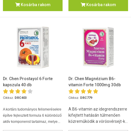
Kosárba rakom
Kosárba rakom
Dr. Chen Prostayol 6 Forte
Dr. Chen Magnézium B6-
kapszula 40 db
vitamin Forte 1000mg 30db
tabletta
Cikksz.
DRC403
Cikksz.
DRC779
A B6-vitamin az idegrendszerre
A kortárs tudományos felismerésekre
kifejtett hatásán túlmenően
építve fejlesztett formula 6 különböző
közreműködik a vörösvérsejt-k...
aktív komponenst tartalmaz, melye...