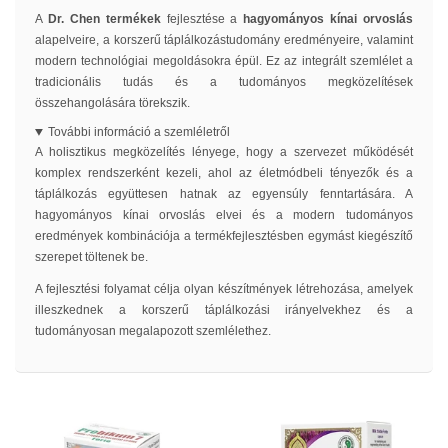
A
Dr. Chen termékek
fejlesztése a
hagyományos kínai orvoslás
alapelveire, a korszerű táplálkozástudomány eredményeire, valamint
modern technológiai megoldásokra épül. Ez az integrált szemlélet a
tradicionális tudás és a tudományos megközelítések
összehangolására törekszik.
További információ a szemléletről
A holisztikus megközelítés lényege, hogy a szervezet működését
komplex rendszerként kezeli, ahol az életmódbeli tényezők és a
táplálkozás együttesen hatnak az egyensúly fenntartására. A
hagyományos kínai orvoslás elvei és a modern tudományos
eredmények kombinációja a termékfejlesztésben egymást kiegészítő
szerepet töltenek be.
A fejlesztési folyamat célja olyan készítmények létrehozása, amelyek
illeszkednek a korszerű táplálkozási irányelvekhez és a
tudományosan megalapozott szemlélethez.