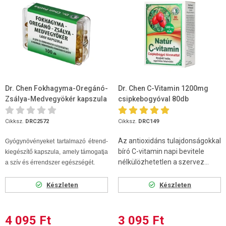
Dr. Chen Fokhagyma-Oregánó-
Dr. Chen C-Vitamin 1200mg
Zsálya-Medvegyökér kapszula
csipkebogyóval 80db
100 db
Cikksz.
DRC2572
Cikksz.
DRC149
Az antioxidáns tulajdonságokkal
Gyógynövényeket tartalmazó étrend-
bíró C-vitamin napi bevitele
kiegészítő kapszula, amely támogatja
nélkülözhetetlen a szervez...
a szív és érrendszer egészségét.
Készleten
Készleten
4 095 Ft
3 095 Ft