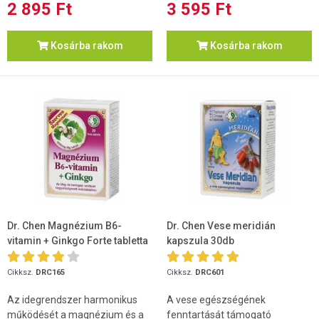
2 895 Ft
3 595 Ft
Kosárba rakom
Kosárba rakom
Dr. Chen Magnézium B6-
Dr. Chen Vese meridián
vitamin + Ginkgo Forte tabletta
kapszula 30db
30 db
Cikksz.
DRC165
Cikksz.
DRC601
Az idegrendszer harmonikus
A vese egészségének
működését a magnézium és a
fenntartását támogató