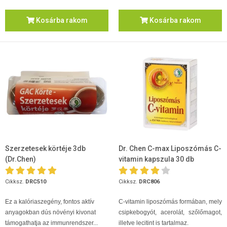
Kosárba rakom
Kosárba rakom
Szerzetesek körtéje 3db
Dr. Chen C-max Liposzómás C-
(Dr.Chen)
vitamin kapszula 30 db
Cikksz.
DRC510
Cikksz.
DRC806
Ez a kalóriaszegény, fontos aktív
C-vitamin liposzómás formában, mely
anyagokban dús növényi kivonat
csipkebogyót, acerolát, szőlőmagot,
támogathatja az immunrendszer...
illetve lecitint is tartalmaz.