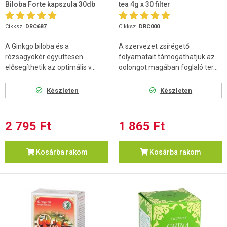
Biloba Forte kapszula 30db
tea 4g x 30 filter
Cikksz.
DRC687
Cikksz.
DRC000
A Ginkgo biloba és a
A szervezet zsírégető
rózsagyökér együttesen
folyamatait támogathatjuk az
elősegíthetik az optimális v...
oolongot magában foglaló ter...
Készleten
Készleten
2 795 Ft
1 865 Ft
Kosárba rakom
Kosárba rakom