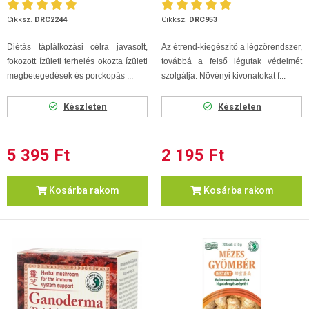
Cikksz.
DRC2244
Cikksz.
DRC953
Diétás táplálkozási célra javasolt,
Az étrend-kiegészítő a légzőrendszer,
fokozott ízületi terhelés okozta ízületi
továbbá a felső légutak védelmét
megbetegedések és porckopás ...
szolgálja. Növényi kivonatokat f...
Készleten
Készleten
5 395 Ft
2 195 Ft
Kosárba rakom
Kosárba rakom