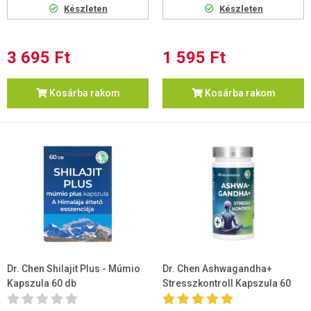
Készleten
Készleten
3 695 Ft
1 595 Ft
Kosárba rakom
Kosárba rakom
Dr. Chen Shilajit Plus - Múmio
Dr. Chen Ashwagandha+
Kapszula 60 db
Stresszkontroll Kapszula 60
db