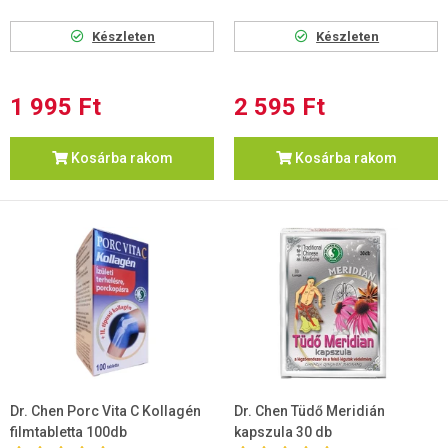
Készleten
Készleten
1 995 Ft
2 595 Ft
Kosárba rakom
Kosárba rakom
Dr. Chen Porc Vita C Kollagén
Dr. Chen Tüdő Meridián
filmtabletta 100db
kapszula 30 db