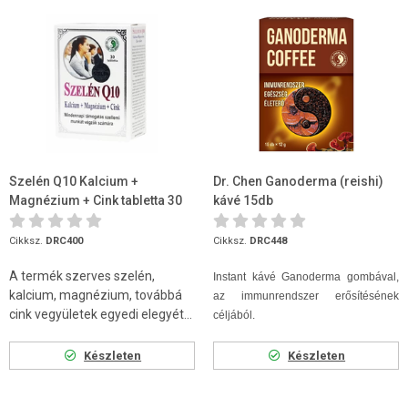
Szelén Q10 Kalcium +
Dr. Chen Ganoderma (reishi)
Magnézium + Cink tabletta 30
kávé 15db
db (Dr.Chen)
Cikksz.
DRC400
Cikksz.
DRC448
A termék szerves szelén,
Instant kávé Ganoderma gombával,
kalcium, magnézium, továbbá
az immunrendszer erősítésének
cink vegyületek egyedi elegyét...
céljából.
Készleten
Készleten