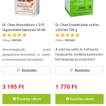
Dr. Chen Homoktövis + Q10
Dr. Chen Eredeti kínai szálas
lágyzselatin kapszula 30 db
zöld tea 100 g
Cikksz.
DRC335
Cikksz.
DRC669
A zöld tea üdítő és felfrissítő
Étrend-kiegészítő, amely
hatással bír, továbbá kedvezően
gyógynövény-kivonatokat és egyéb,
befolyásolja az emésztést...
az immunrendszer támogatásár...
Készleten
Készleten
3 195 Ft
1 770 Ft
Kosárba rakom
Kosárba rakom