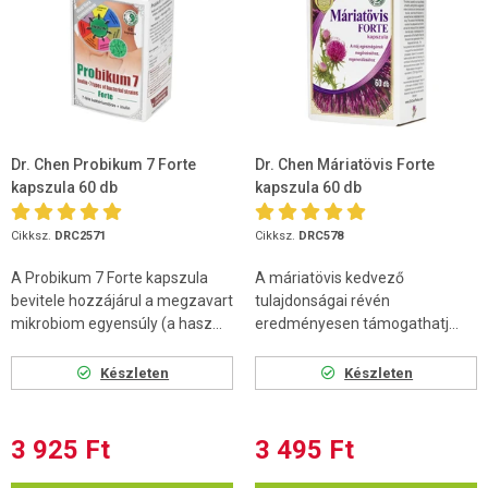
Dr. Chen Probikum 7 Forte
Dr. Chen Máriatövis Forte
kapszula 60 db
kapszula 60 db
Cikksz.
DRC2571
Cikksz.
DRC578
A Probikum 7 Forte kapszula
A máriatövis kedvező
bevitele hozzájárul a megzavart
tulajdonságai révén
mikrobiom egyensúly (a hasz...
eredményesen támogathatj...
Készleten
Készleten
3 925 Ft
3 495 Ft