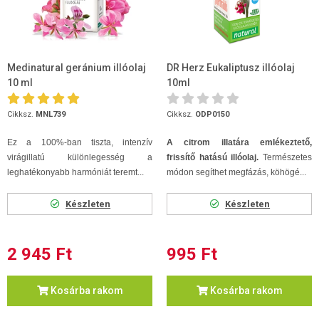
Medinatural geránium illóolaj
DR Herz Eukaliptusz illóolaj
10 ml
10ml
Cikksz.
MNL739
Cikksz.
ODP0150
Ez a 100%-ban tiszta, intenzív
A citrom illatára emlékeztető,
virágillatú különlegesség a
frissítő hatású illóolaj.
Természetes
leghatékonyabb harmóniát teremt...
módon segíthet megfázás, köhögé...
Készleten
Készleten
2 945 Ft
995 Ft
Kosárba rakom
Kosárba rakom