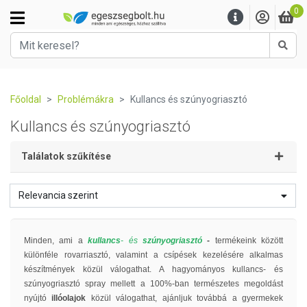
0
Kere
Főoldal
Problémákra
Kullancs és szúnyogriasztó
Kullancs és szúnyogriasztó
Találatok szűkítése
Relevancia szerint
Minden, ami a
kullancs
- és
szúnyogriasztó
-
termékeink között
különféle rovarriasztó, valamint a csípések kezelésére alkalmas
készítmények közül válogathat. A hagyományos kullancs- és
szúnyogriasztó spray mellett a 100%-ban természetes megoldást
nyújtó
illóolajok
közül válogathat, ajánljuk továbbá a gyermekek