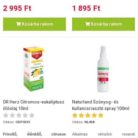
2 995 Ft
1 895 Ft
Kosárba rakom
Kosárba rakom
DR Herz Citromos-eukaliptusz
Naturland Szúnyog- és
illóolaj 10ml
kullancsriasztó spray 100ml
Cikksz.
ODP0341
Cikksz.
NL458
Frissítő, élénkítő, citrusos
Alkalmas vérszívó rovarok