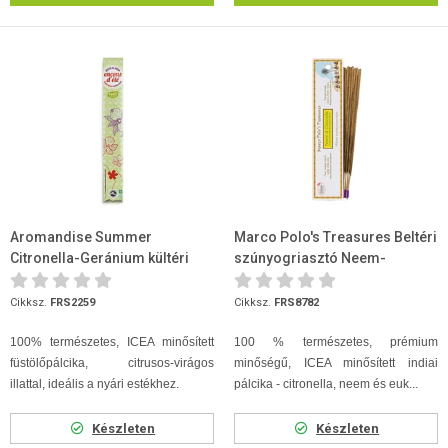
Aromandise Summer
Marco Polo's Treasures Beltéri
Citronella-Geránium kültéri
szúnyogriasztó Neem-
füstölőpálcika 40 cm 3 szál/...
citronella 10 db/csomag
Cikksz.
FRS2259
Cikksz.
FRS8782
100% természetes, ICEA minősített
100 % természetes, prémium
füstölőpálcika, citrusos-virágos
minőségű, ICEA minősített indiai
illattal, ideális a nyári estékhez.
pálcika - citronella, neem és euk...
Készleten
Készleten