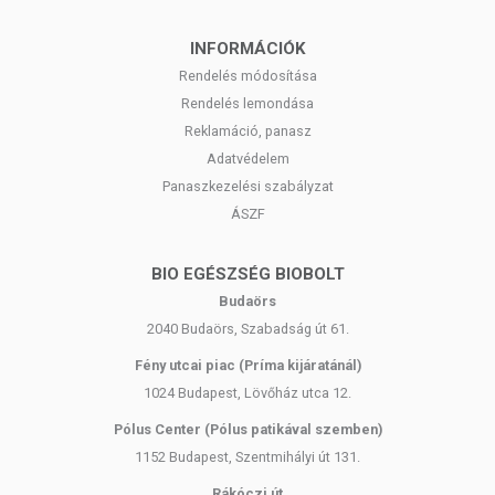
INFORMÁCIÓK
Rendelés módosítása
Rendelés lemondása
Reklamáció, panasz
Adatvédelem
Panaszkezelési szabályzat
ÁSZF
BIO EGÉSZSÉG BIOBOLT
Budaörs
2040 Budaörs, Szabadság út 61.
Fény utcai piac (Príma kijáratánál)
1024 Budapest, Lövőház utca 12.
Pólus Center (Pólus patikával szemben)
1152 Budapest, Szentmihályi út 131.
Rákóczi út