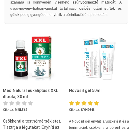
számára is könnyedén viselhető
szúnyogriasztó matricát
. A
gyógynövény-hatóanyagokat tartalmazó
csípés utáni stiftek
és
gélek
pedig gyengéden enyhítik a bőrirritációt és -pirosodást.
MediNatural eukaliptusz XXL
Novosil gél 50ml
illóolaj 30 ml
Cikksz.
MNL562
Cikksz.
SYH9643
Csökkenti a testhőmérsékletet.
A Novosil gél enyhíti a viszketést és a
Tisztítja a légutakat. Enyhíti az
bőrirritációt, csökkenti a bőrpírt és a