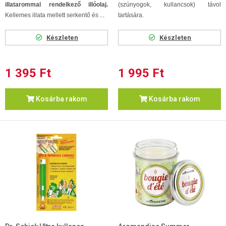
illatarommal rendelkező illóolaj.
(szúnyogok, kullancsok) távol
Kellemes illata mellett serkentő és ...
tartására.
Készleten
Készleten
1 395 Ft
1 995 Ft
Kosárba rakom
Kosárba rakom