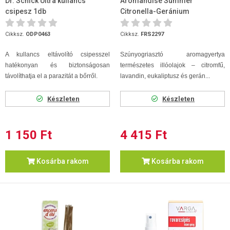
Dr. Schick Ultra kullancs
Aromandise Summer
csipesz 1db
Citronella-Geránium
szúnyogriasztó aromagyert...
Cikksz.
ODP0463
Cikksz.
FRS2297
A kullancs eltávolító csipesszel
Szúnyogriasztó aromagyertya
hatékonyan és biztonságosan
természetes illóolajok – citromfű,
távolíthatja el a parazitát a bőrről.
lavandin, eukaliptusz és gerán...
Készleten
Készleten
1 150 Ft
4 415 Ft
Kosárba rakom
Kosárba rakom