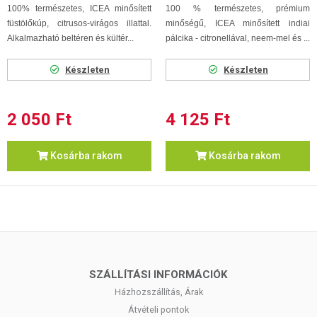
100% természetes, ICEA minősített
100 % természetes, prémium
füstölőkúp, citrusos-virágos illattal.
minőségű, ICEA minősített indiai
Alkalmazható beltéren és kültér...
pálcika - citronellával, neem-mel és ...
Készleten
Készleten
2 050 Ft
4 125 Ft
Kosárba rakom
Kosárba rakom
SZÁLLÍTÁSI INFORMÁCIÓK
Házhozszállítás, Árak
Átvételi pontok