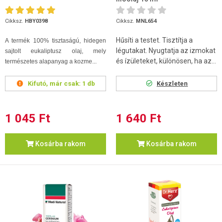
Cikksz.
HBY0398
Cikksz.
MNL654
Hűsíti a testet. Tisztítja a
A termék 100% tisztaságú, hidegen
légutakat. Nyugtatja az izmokat
sajtolt eukaliptusz olaj, mely
és ízületeket, különösen, ha az...
természetes alapanyag a kozme...
Kifutó, már csak:
1 db
Készleten
1 045 Ft
1 640 Ft
Kosárba rakom
Kosárba rakom