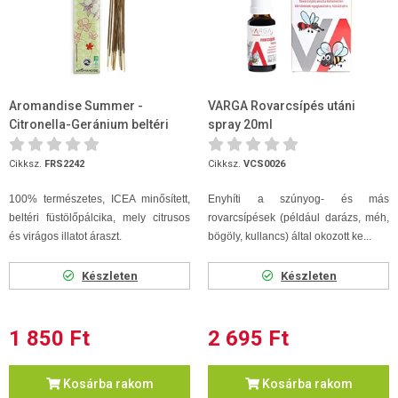
Aromandise Summer -
VARGA Rovarcsípés utáni
Citronella-Geránium beltéri
spray 20ml
füstölőpálcika- 12 db/csomag
Cikksz.
FRS2242
Cikksz.
VCS0026
100% természetes, ICEA minősített,
Enyhíti a szúnyog- és más
beltéri füstölőpálcika, mely citrusos
rovarcsípések (például darázs, méh,
és virágos illatot áraszt.
bögöly, kullancs) által okozott ke...
Készleten
Készleten
1 850 Ft
2 695 Ft
Kosárba rakom
Kosárba rakom