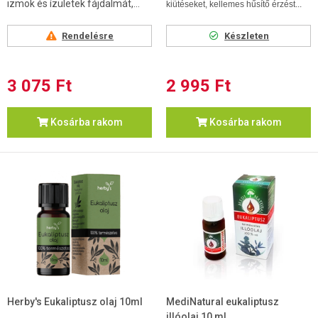
izmok és ízületek fájdalmát,...
kiütéseket, kellemes hűsítő érzést...
Rendelésre
Készleten
3 075 Ft
2 995 Ft
Kosárba rakom
Kosárba rakom
Herby's Eukaliptusz olaj 10ml
MediNatural eukaliptusz
illóolaj 10 ml