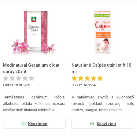
Medinatural Geránium oldat
Naturland Csípés utáni stift 10
spray 20 ml
ml
Cikksz.
MNL3289
Cikksz.
NL1554
Természetes geránium illóolaj
A hatóanyag enyhíti a különböző
alkoholos oldata kellemes, rózsára
rovarok (például szúnyog, méh,
emlékeztető illatával felfrissíti a ...
darázs, hangya, bolha) és a cs...
Készleten
Készleten