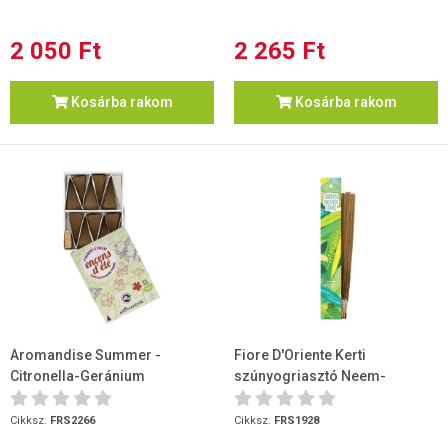
2 050 Ft
2 265 Ft
Kosárba rakom
Kosárba rakom
Aromandise Summer -
Fiore D'Oriente Kerti
Citronella-Geránium
szúnyogriasztó Neem-
füstölőkúp 10 db + tartó
citronella Garden 40cm 10db...
Cikksz.
FRS2266
Cikksz.
FRS1928