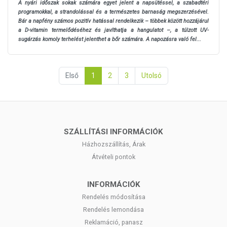
A nyári időszak sokak számára egyet jelent a napsütéssel, a szabadtéri
programokkal, a strandolással és a természetes barnaság megszerzésével.
Bár a napfény számos pozitív hatással rendelkezik – többek között hozzájárul
a D-vitamin termelődéséhez és javíthatja a hangulatot –, a túlzott UV-
sugárzás komoly terhelést jelenthet a bőr számára. A napozásra való fel...
Első
1
2
3
Utolsó
SZÁLLÍTÁSI INFORMÁCIÓK
Házhozszállítás, Árak
Átvételi pontok
INFORMÁCIÓK
Rendelés módosítása
Rendelés lemondása
Reklamáció, panasz