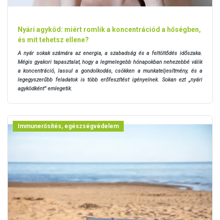
Nyári agyköd: miért romlik a koncentrációd a hőségben,
és mit tehetsz ellene?
A nyár sokak számára az energia, a szabadság és a feltöltődés időszaka.
Mégis gyakori tapasztalat, hogy a legmelegebb hónapokban nehezebbé válik
a koncentráció, lassul a gondolkodás, csökken a munkateljesítmény, és a
legegyszerűbb feladatok is több erőfeszítést igényelnek. Sokan ezt „nyári
agyködként” emlegetik.
Immunerősítés, egészségvédelem