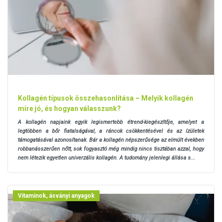
Kollagén típusok összehasonlítása – Melyik kollagén
mire jó, és hogyan válasszunk?
A kollagén napjaink egyik legismertebb étrend-kiegészítője, amelyet a
legtöbben a bőr fiatalságával, a ráncok csökkentésével és az ízületek
támogatásával azonosítanak. Bár a kollagén népszerűsége az elmúlt években
robbanásszerűen nőtt, sok fogyasztó még mindig nincs tisztában azzal, hogy
nem létezik egyetlen univerzális kollagén. A tudomány jelenlegi állása s...
Vitaminok, ásványi anyagok