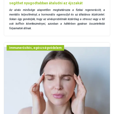
segíthet nyugodtabban átaludni az éjszakát
Az alvás minősége alapvetően meghatározza a fizikai regenerációt, a
mentális teljesítményt, a hormonális egyensúlyt és az általános közérzetet.
Sokan úgy gondolják, hogy az alvásproblémák kizárólag a stressz vagy a túl
sok koffein következményei, azonban a háttérben gyakran összetettebb
folyamatok állnak.
Immunerősítés, egészségvédelem