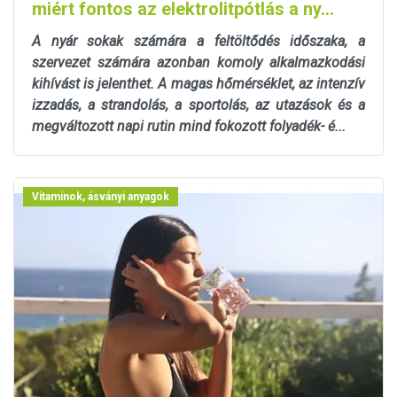
miért fontos az elektrolitpótlás a ny...
A nyár sokak számára a feltöltődés időszaka, a
szervezet számára azonban komoly alkalmazkodási
kihívást is jelenthet. A magas hőmérséklet, az intenzív
izzadás, a strandolás, a sportolás, az utazások és a
megváltozott napi rutin mind fokozott folyadék- é...
Vitaminok, ásványi anyagok