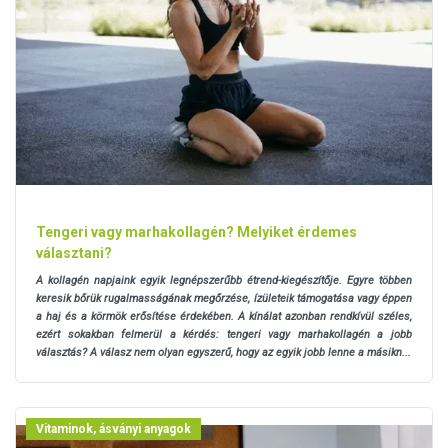
Tengeri vagy marhakollagén? Melyiket érdemes
választani?
A kollagén napjaink egyik legnépszerűbb étrend-kiegészítője. Egyre többen
keresik bőrük rugalmasságának megőrzése, ízületeik támogatása vagy éppen
a haj és a körmök erősítése érdekében. A kínálat azonban rendkívül széles,
ezért sokakban felmerül a kérdés: tengeri vagy marhakollagén a jobb
választás? A válasz nem olyan egyszerű, hogy az egyik jobb lenne a másikn...
Vitaminok, ásványi anyagok