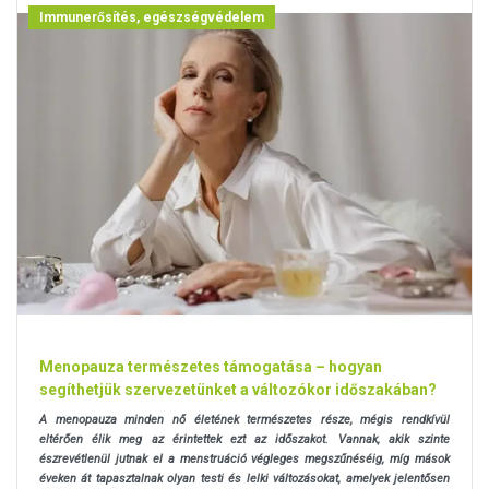
Immunerősítés, egészségvédelem
Menopauza természetes támogatása – hogyan
segíthetjük szervezetünket a változókor időszakában?
A menopauza minden nő életének természetes része, mégis rendkívül
eltérően élik meg az érintettek ezt az időszakot. Vannak, akik szinte
észrevétlenül jutnak el a menstruáció végleges megszűnéséig, míg mások
éveken át tapasztalnak olyan testi és lelki változásokat, amelyek jelentősen