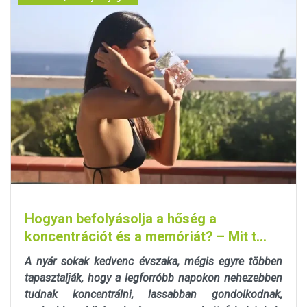
Hogyan befolyásolja a hőség a
koncentrációt és a memóriát? – Mit t...
A nyár sokak kedvenc évszaka, mégis egyre többen
tapasztalják, hogy a legforróbb napokon nehezebben
tudnak koncentrálni, lassabban gondolkodnak,