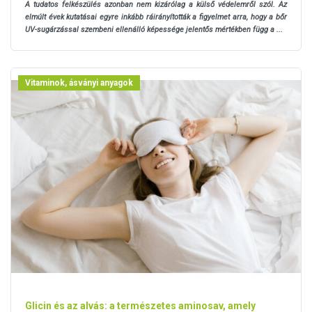
A tudatos felkészülés azonban nem kizárólag a külső védelemről szól. Az
elmúlt évek kutatásai egyre inkább ráirányították a figyelmet arra, hogy a bőr
UV-sugárzással szembeni ellenálló képessége jelentős mértékben függ a ...
Vitaminok, ásványi anyagok
Glicin és az alvás: a természetes aminosav, amely