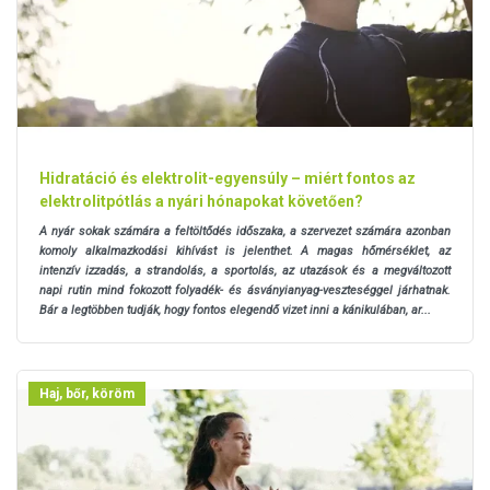
Hidratáció és elektrolit-egyensúly – miért fontos az
elektrolitpótlás a nyári hónapokat követően?
A nyár sokak számára a feltöltődés időszaka, a szervezet számára azonban
komoly alkalmazkodási kihívást is jelenthet. A magas hőmérséklet, az
intenzív izzadás, a strandolás, a sportolás, az utazások és a megváltozott
napi rutin mind fokozott folyadék- és ásványianyag-veszteséggel járhatnak.
Bár a legtöbben tudják, hogy fontos elegendő vizet inni a kánikulában, ar...
Haj, bőr, köröm