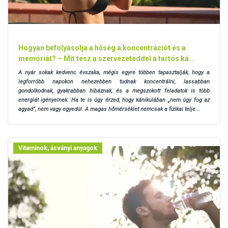
Hogyan befolyásolja a hőség a koncentrációt és a
memóriát? – Mit tesz a szervezeteddel a tartós ká...
A nyár sokak kedvenc évszaka, mégis egyre többen tapasztalják, hogy a
legforróbb napokon nehezebben tudnak koncentrálni, lassabban
gondolkodnak, gyakrabban hibáznak, és a megszokott feladatok is több
energiát igényelnek. Ha te is úgy érzed, hogy kánikulában „nem úgy fog az
agyad”, nem vagy egyedül. A magas hőmérséklet nemcsak a fizikai telje...
Vitaminok, ásványi anyagok