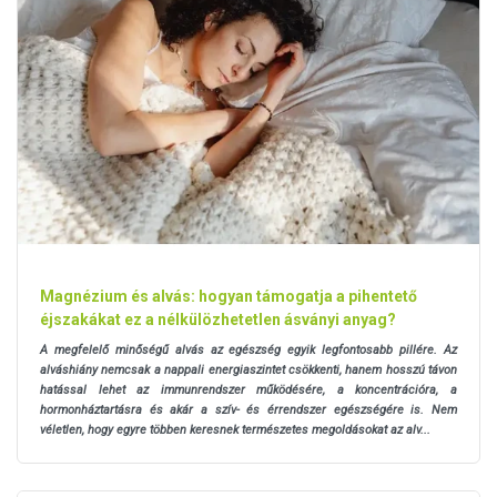
Magnézium és alvás: hogyan támogatja a pihentető
éjszakákat ez a nélkülözhetetlen ásványi anyag?
A megfelelő minőségű alvás az egészség egyik legfontosabb pillére. Az
alváshiány nemcsak a nappali energiaszintet csökkenti, hanem hosszú távon
hatással lehet az immunrendszer működésére, a koncentrációra, a
hormonháztartásra és akár a szív- és érrendszer egészségére is. Nem
véletlen, hogy egyre többen keresnek természetes megoldásokat az alv...