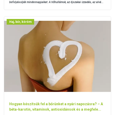
befolyásolják mindennapjaikat. A hőhullámok, az éjszakai izzadás, az alvá...
Haj, bőr, köröm
Hogyan készítsük fel a bőrünket a nyári napozásra? – A
béta-karotin, vitaminok, antioxidánsok és a megfele...