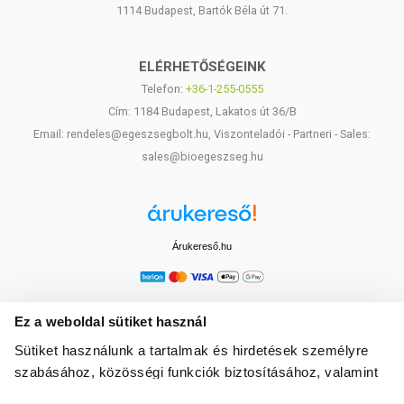
1114 Budapest, Bartók Béla út 71.
ELÉRHETŐSÉGEINK
Telefon:
+36-1-255-0555
Cím: 1184 Budapest, Lakatos út 36/B
Email: rendeles@egeszsegbolt.hu, Viszonteladói - Partneri - Sales:
sales@bioegeszseg.hu
Árukereső.hu
Ez a weboldal sütiket használ
Sütiket használunk a tartalmak és hirdetések személyre
szabásához, közösségi funkciók biztosításához, valamint
weboldalforgalmunk elemzéséhez. Ezenkívül közösségi