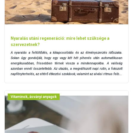
Nyaralás utáni regeneráció: mire lehet szüksége a
szervezetnek?
A nyaralás a feltöltődés, a kikapcsolódás és az élményszerzés időszaka.
Sokan úgy gondolják, hogy egy vagy két hét pihenés után automatikusan
energikusabban, frissebben térnek vissza a mindennapokba. A valóság
azonban ennél összetettebb. Az utazás, a megváltozott napi rutin, a fokozott
napfényterhelés, az eltérő étkezési szokások, valamint az alvási ritmus felb...
Vitaminok, ásványi anyagok