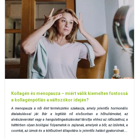
Kollagén és menopauza – miért válik kiemelten fontossá
a kollagénpótlás a változókor idején?
A menopauza a női élet természetes szakasza, amely jelentős hormonális
átalakulással jár. Bár a legtöbb nő elsősorban a hőhullámokat, az
alvászavarokat vagy a hangulatingadozásokat társítja ehhez az időszakhoz, a
háttérben olyan biológiai folyamatok is zajlanak, amelyek a bőr, az ízületek, a
csontok, az izmok és a kötőszövet állapotára is jelentős hatást gyakorolnak....