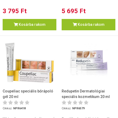
3 795 Ft
5 695 Ft
Kosárba rakom
Kosárba rakom
Coupeliac speciális bőrápoló
Redupetin Dermatológiai
gél 20 ml
speciális kozmetikum 20 ml
Cikksz.
NPR6418
Cikksz.
NPR6579