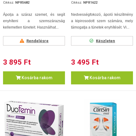
Cikksz.
NPR5682
Cikksz.
NPR1622
Ápolja a száraz szemet, és segít
Nedvességfokozó, ápoló készítmény
enyhíteni a szemszárazság
a kipirosodott szem számára, mely
kellemetlen tüneteit. Használhat...
támogatja a tünetek enyhítését. Vi...
Rendelésre
Készleten
3 895 Ft
3 495 Ft
Kosárba rakom
Kosárba rakom