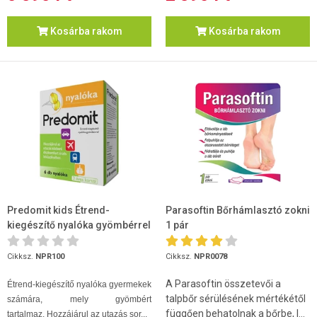
Kosárba rakom
Kosárba rakom
Predomit kids Étrend-
Parasoftin Bőrhámlasztó zokni
kiegészítő nyalóka gyömbérrel
1 pár
gyermekeknek
Cikksz.
NPR100
Cikksz.
NPR0078
A Parasoftin összetevői a
Étrend-kiegészítő nyalóka gyermekek
talpbőr sérülésének mértékétől
számára, mely gyömbért
függően behatolnak a bőrbe, l...
tartalmaz. Hozzájárul az utazás sor...