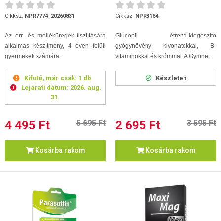
(flakon + 16 tasak) (2026.08.31)
Cikksz.
NPR7774_20260831
Cikksz.
NPR3164
Az orr- és melléküregek tisztítására
Glucopil étrend-kiegészítő
alkalmas készítmény, 4 éven felüli
gyógynövény kivonatokkal, B-
gyermekek számára.
vitaminokkal és krómmal. A Gymne...
Kifutó, már csak:
1 db
Készleten
Lejárati dátum:
2026. aug.
31.
4 495 Ft
5 695 Ft
2 695 Ft
3 595 Ft
Kosárba rakom
Kosárba rakom