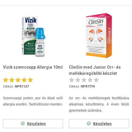
Vizik szemcsepp Allergia 10ml
ClinSin med Junior Orr- és
melléküregöblítő készlet
(flakon + 16 tasak)
Cikksz.
NPR1127
Cikksz.
NPR7774
Szemcsepp pollen, por és állati szőr
Az orr- és melléküregek tisztítására
allergia esetén. Tartósítószer-mentes.
alkalmas készítmény, 4 éven felüli
gyermekek számára.
Készleten
Készleten