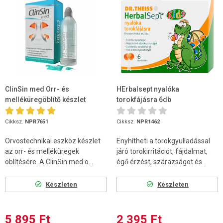
ClinSin med Orr- és
HErbalsept nyalóka
melléküregöblítő készlet
torokfájásra 6db
(flakon + 16 tasak)
Cikksz.
NPR7651
Cikksz.
NPR1462
Orvostechnikai eszköz készlet
Enyhítheti a torokgyulladással
az orr- és melléküregek
járó torokirritációt, fájdalmat,
öblítésére. A ClinSin med o...
égő érzést, szárazságot és...
Készleten
Készleten
5 895 Ft
2 395 Ft