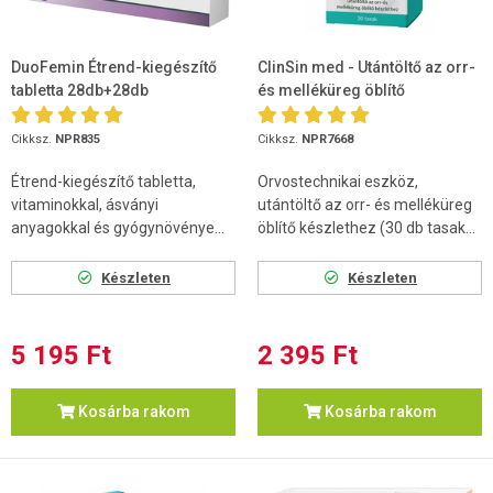
DuoFemin Étrend-kiegészítő
ClinSin med - Utántöltő az orr-
tabletta 28db+28db
és melléküreg öblítő
készlethez
Cikksz.
NPR835
Cikksz.
NPR7668
Étrend-kiegészítő tabletta,
Orvostechnikai eszköz,
vitaminokkal, ásványi
utántöltő az orr- és melléküreg
anyagokkal és gyógynövénye...
öblítő készlethez (30 db tasak...
Készleten
Készleten
5 195 Ft
2 395 Ft
Kosárba rakom
Kosárba rakom