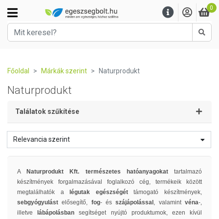
0
Kere
Főoldal
Márkák szerint
Naturprodukt
Naturprodukt
Találatok szűkítése
Relevancia szerint
A
Naturprodukt Kft. természetes hatóanyagokat
tartalmazó
készítmények forgalmazásával foglalkozó cég, termékeik között
megtalálhatók a
légutak egészségét
támogató készítmények,
sebgyógyulást
elősegítő,
fog
- és
szájápolással
, valamint
véna
-,
illetve
lábápolásban
segítséget nyújtó produktumok, ezen kívül