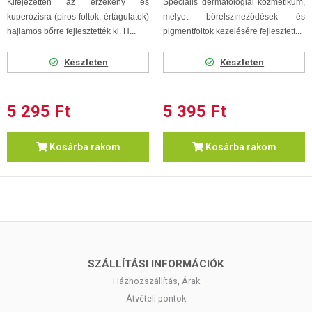
Kifejezetten az érzékeny és
Speciális dermatológiai kozmetikum,
kuperózisra (piros foltok, értágulatok)
melyet bőrelszíneződések és
hajlamos bőrre fejlesztették ki. H...
pigmentfoltok kezelésére fejlesztett...
Készleten
Készleten
5 295 Ft
5 395 Ft
Kosárba rakom
Kosárba rakom
SZÁLLÍTÁSI INFORMÁCIÓK
Házhozszállítás, Árak
Átvételi pontok