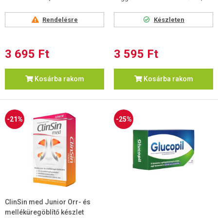
Rendelésre
Készleten
3 695 Ft
3 595 Ft
Kosárba rakom
Kosárba rakom
-21%
-25%
ClinSin med Junior Orr- és
melléküregöblítő készlet