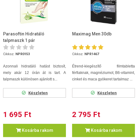
Parasoftin Hidratáló
Maximag Men 30db
talpmaszk 1 pár
Cikksz.
NPR0153
Cikksz.
NPR1467
Azonnali hidratáló hatást biztosít,
Étrend-kiegészítő filmtabletta
mely akár 12 órán át is tart. A
férfiaknak, magnéziumot, B6-vitamint,
talpmaszk különösen ajánlott s...
cinket és maca gyökeret tartalmaz ...
Készleten
Készleten
1 695 Ft
2 795 Ft
Kosárba rakom
Kosárba rakom