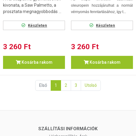
kivonata, a Saw Palmetto, a
oleuropein hozzájárulhat a normál
prosztata megnagyobbodás ...
vérnyomás fenntartásához, így t...
Készleten
Készleten
3 260 Ft
3 260 Ft
Kosárba rakom
Kosárba rakom
Első
1
2
3
Utolsó
SZÁLLÍTÁSI INFORMÁCIÓK