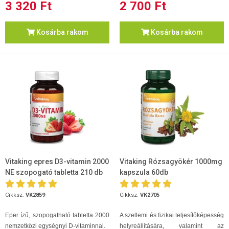
3 320 Ft
2 700 Ft
Kosárba rakom
Kosárba rakom
Vitaking epres D3-vitamin 2000
Vitaking Rózsagyökér 1000mg
NE szopogató tabletta 210 db
kapszula 60db
Cikksz.
VK2859
Cikksz.
VK2705
Eper ízű, szopogatható tabletta 2000
A szellemi és fizikai teljesítőképesség
nemzetközi egységnyi D-vitaminnal.
helyreállítására, valamint az