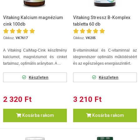
Vitaking Kalcium magnézium
Vitaking Stressz B-Komplex
cink 100db
tabletta 60 db
Cikksz.
VK7617
Cikksz.
VK205
A Vitaking CalMag-Cink készítmény
B-vitaminokkal és C-vitaminnal az
kalciumot, magnéziumot és cinket
idegrendszer optimális működéséért
tartalmaz, optimális arányban. A ...
és az egészséges energiaszintért.
Készleten
Készleten
2 320 Ft
3 210 Ft
Kosárba rakom
Kosárba rakom