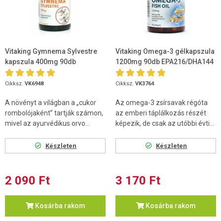
Vitaking Gymnema Sylvestre
Vitaking Omega-3 gélkapszula
kapszula 400mg 90db
1200mg 90db EPA216/DHA144
Cikksz.
VK6948
Cikksz.
VK3764
A növényt a világban a „cukor
Az omega-3 zsírsavak régóta
rombolójaként” tartják számon,
az emberi táplálkozás részét
mivel az ayurvédikus orvo...
képezik, de csak az utóbbi évti...
Készleten
Készleten
2 090 Ft
3 170 Ft
Kosárba rakom
Kosárba rakom