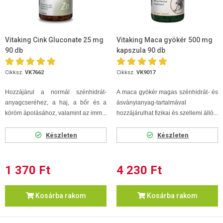
Vitaking Cink Gluconate 25 mg
Vitaking Maca gyökér 500 mg
90 db
kapszula 90 db
Cikksz.
VK7662
Cikksz.
VK9017
Hozzájárul a normál szénhidrát-
A maca gyökér magas szénhidrát- és
anyagcseréhez, a haj, a bőr és a
ásványianyag-tartalmával
köröm ápolásához, valamint az imm...
hozzájárulhat fizikai és szellemi álló...
Készleten
Készleten
1 370 Ft
4 230 Ft
Kosárba rakom
Kosárba rakom