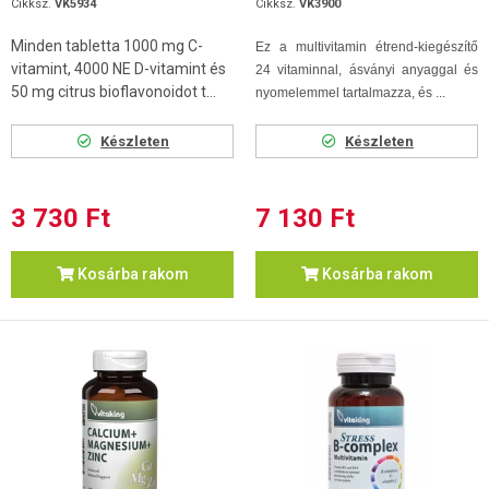
Cikksz.
VK5934
Cikksz.
VK3900
Minden tabletta 1000 mg C-
Ez a multivitamin étrend-kiegészítő
vitamint, 4000 NE D-vitamint és
24 vitaminnal, ásványi anyaggal és
50 mg citrus bioflavonoidot t...
nyomelemmel tartalmazza, és ...
Készleten
Készleten
3 730 Ft
7 130 Ft
Kosárba rakom
Kosárba rakom