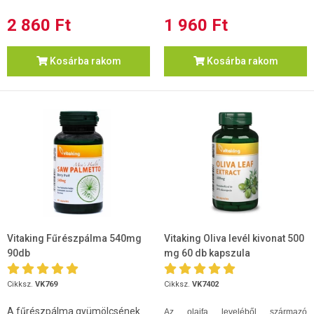
2 860 Ft
1 960 Ft
Kosárba rakom
Kosárba rakom
Vitaking Fűrészpálma 540mg
Vitaking Oliva levél kivonat 500
90db
mg 60 db kapszula
Cikksz.
VK769
Cikksz.
VK7402
A fűrészpálma gyümölcsének
Az olajfa leveléből származó