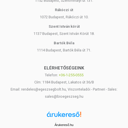
1152 Budapest, Szentmihályi út 131.
Rákóczi út
1072 Budapest, Rákóczi út 10.
Szent István körút
1137 Budapest, Szent István Körút 18.
Bartók Béla
1114 Budapest, Bartók Béla út 71.
ELÉRHETŐSÉGEINK
Telefon:
+36-1-255-0555
Cím: 1184 Budapest, Lakatos út 36/B
Email: rendeles@egeszsegbolt.hu, Viszonteladói - Partneri - Sales:
sales@bioegeszseg.hu
Árukereső.hu