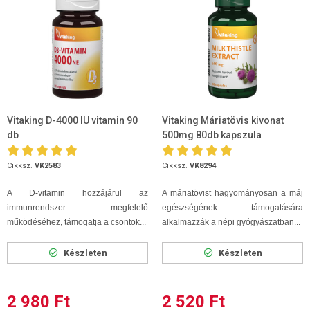
Vitaking D-4000 IU vitamin 90
Vitaking Máriatövis kivonat
db
500mg 80db kapszula
Cikksz.
VK2583
Cikksz.
VK8294
A D-vitamin hozzájárul az
A máriatövist hagyományosan a máj
immunrendszer megfelelő
egészségének támogatására
működéséhez, támogatja a csontok...
alkalmazzák a népi gyógyászatban...
Készleten
Készleten
2 980 Ft
2 520 Ft