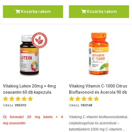
Kosárba rakom
Kosárba rakom
Vitaking Lutein 20mg + 4mg
Vitaking Vitamin C-1000 Citrus
zeaxantin 60 db kapszula
Bioflavonoid és Acerola 90 db
Cikksz.
VK5010
Cikksz.
VK0168
Új formula! 20 mg lutein + 4
Vitaking C-vitamin bioflavonoidokkal,
mg zeaxantin
csipkebogyóval és acerolával –
tablettánként 1000 mg C-vitamint ...