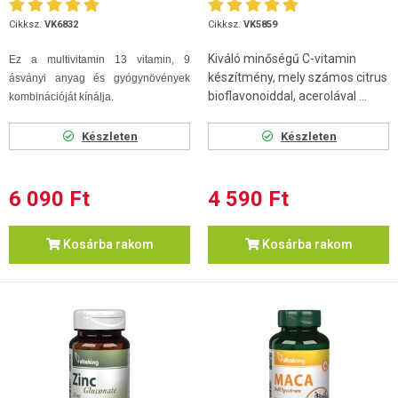
db
Cikksz.
VK6832
Cikksz.
VK5859
Kiváló minőségű C-vitamin
Ez a multivitamin 13 vitamin, 9
készítmény, mely számos citrus
ásványi anyag és gyógynövények
bioflavonoiddal, acerolával ...
kombinációját kínálja.
Készleten
Készleten
6 090 Ft
4 590 Ft
Kosárba rakom
Kosárba rakom