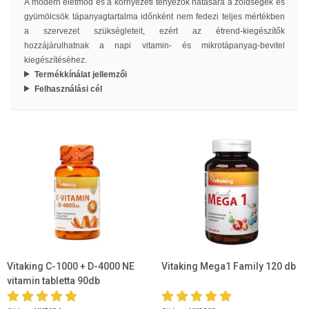
A modern életmód és a környezeti tényezők hatására a zöldségek és
gyümölcsök tápanyagtartalma időnként nem fedezi teljes mértékben
a szervezet szükségleteit, ezért az étrend-kiegészítők
hozzájárulhatnak a napi vitamin- és mikrotápanyag-bevitel
kiegészítéséhez.
Termékkínálat jellemzői
Felhasználási cél
Vitaking C-1000 + D-4000 NE
Vitaking Mega1 Family 120 db
vitamin tabletta 90db