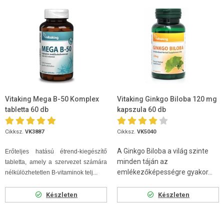
Vitaking Mega B-50 Komplex
Vitaking Ginkgo Biloba 120 mg
tabletta 60 db
kapszula 60 db
Cikksz.
VK3887
Cikksz.
VK5040
A Ginkgo Biloba a világ szinte
Erőteljes hatású étrend-kiegészítő
minden táján az
tabletta, amely a szervezet számára
emlékezőképességre gyakor...
nélkülözhetetlen B-vitaminok telj...
Készleten
Készleten