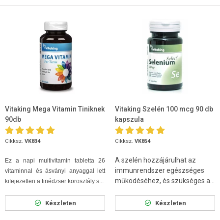
Vitaking Mega Vitamin Tiniknek
Vitaking Szelén 100 mcg 90 db
90db
kapszula
Cikksz.
VK834
Cikksz.
VK854
A szelén hozzájárulhat az
Ez a napi multivitamin tabletta 26
immunrendszer egészséges
vitaminnal és ásványi anyaggal lett
működéséhez, és szükséges a...
kifejezetten a tinédzser korosztály s...
Készleten
Készleten