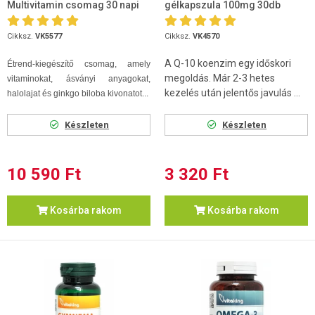
Multivitamin csomag 30 napi
gélkapszula 100mg 30db
adag
Cikksz.
VK5577
Cikksz.
VK4570
A Q-10 koenzim egy időskori
Étrend-kiegészítő csomag, amely
megoldás. Már 2-3 hetes
vitaminokat, ásványi anyagokat,
kezelés után jelentős javulás ...
halolajat és ginkgo biloba kivonatot...
Készleten
Készleten
10 590 Ft
3 320 Ft
Kosárba rakom
Kosárba rakom