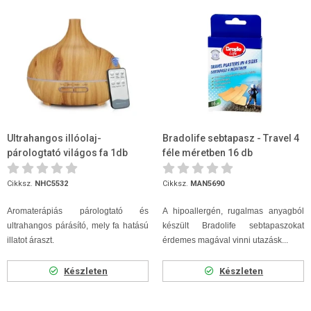
Ultrahangos illóolaj-
Bradolife sebtapasz - Travel 4
párologtató világos fa 1db
féle méretben 16 db
Cikksz.
NHC5532
Cikksz.
MAN5690
Aromaterápiás párologtató és
A hipoallergén, rugalmas anyagból
ultrahangos párásító, mely fa hatású
készült Bradolife sebtapaszokat
illatot áraszt.
érdemes magával vinni utazásk...
Készleten
Készleten