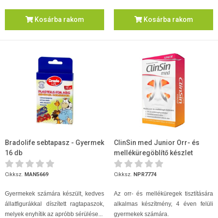
Kosárba rakom
Kosárba rakom
Bradolife sebtapasz - Gyermek
ClinSin med Junior Orr- és
16 db
melléküregöblítő készlet
(flakon + 16 tasak)
Cikksz.
MAN5669
Cikksz.
NPR7774
Gyermekek számára készült, kedves
Az orr- és melléküregek tisztítására
állatfigurákkal díszített ragtapaszok,
alkalmas készítmény, 4 éven felüli
melyek enyhítik az apróbb sérülése...
gyermekek számára.