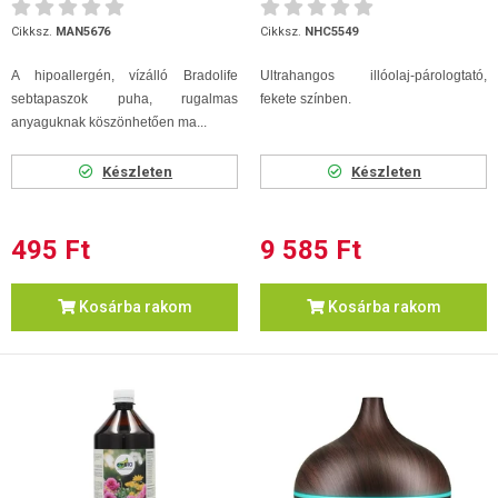
Cikksz.
MAN5676
Cikksz.
NHC5549
A hipoallergén, vízálló Bradolife
Ultrahangos illóolaj-párologtató,
sebtapaszok puha, rugalmas
fekete színben.
anyaguknak köszönhetően ma...
Készleten
Készleten
495 Ft
9 585 Ft
Kosárba rakom
Kosárba rakom