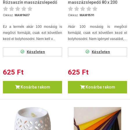
Rózsaszín masszázslepedő
masszázslepedő 80 x 200
80 x 200
Cikksz.
MAM9607
Cikksz.
MAM9591
Ez a termék akár 100 mosásig is
Akár 100 mosásig is megőrzi
megőrzi formáját, csak ezt követően
formáját, csak ezt követően kezd el
kezd el bolyhosodni. Nem kell v...
bolyhosodni. Nem igényel vasalást,...
Készleten
Készleten
625 Ft
625 Ft
Kosárba rakom
Kosárba rakom