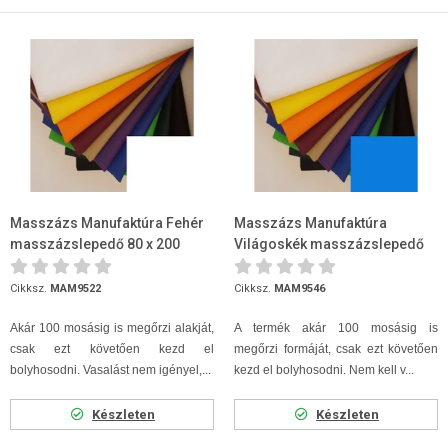
Masszázs Manufaktúra Fehér
Masszázs Manufaktúra
masszázslepedő 80 x 200
Világoskék masszázslepedő
80 x 200
Cikksz.
MAM9522
Cikksz.
MAM9546
Akár 100 mosásig is megőrzi alakját,
A termék akár 100 mosásig is
csak ezt követően kezd el
megőrzi formáját, csak ezt követően
bolyhosodni. Vasalást nem igényel,...
kezd el bolyhosodni. Nem kell v...
Készleten
Készleten