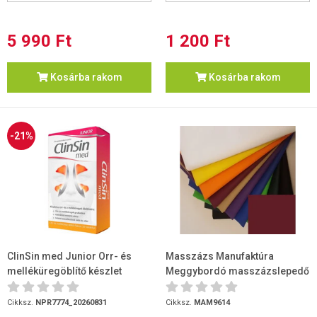
5 990 Ft
1 200 Ft
Kosárba rakom
Kosárba rakom
-21%
ClinSin med Junior Orr- és
Masszázs Manufaktúra
melléküregöblítő készlet
Meggybordó masszázslepedő
(flakon + 16 tasak) (2026.08.31)
80 x 200
Cikksz.
NPR7774_20260831
Cikksz.
MAM9614