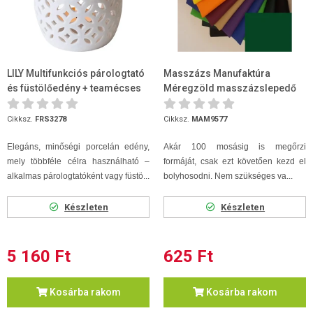
LILY Multifunkciós párologtató
Masszázs Manufaktúra
és füstölőedény + teamécses
Méregzöld masszázslepedő
80 x 200
Cikksz.
FRS3278
Cikksz.
MAM9577
Elegáns, minőségi porcelán edény,
Akár 100 mosásig is megőrzi
mely többféle célra használható –
formáját, csak ezt követően kezd el
alkalmas párologtatóként vagy füstö...
bolyhosodni. Nem szükséges va...
Készleten
Készleten
5 160 Ft
625 Ft
Kosárba rakom
Kosárba rakom