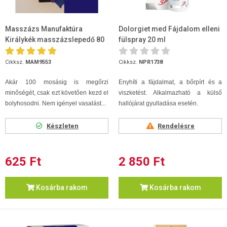
Masszázs Manufaktúra
Dolorgiet med Fájdalom elleni
Királykék masszázslepedő 80
fülspray 20 ml
x 200
Cikksz.
MAM9553
Cikksz.
NPR1738
Akár 100 mosásig is megőrzi
Enyhíti a fájdalmat, a bőrpírt és a
minőségét, csak ezt követően kezd el
viszketést. Alkalmazható a külső
bolyhosodni. Nem igényel vasalást...
hallójárat gyulladása esetén.
Készleten
Rendelésre
625 Ft
2 850 Ft
Kosárba rakom
Kosárba rakom