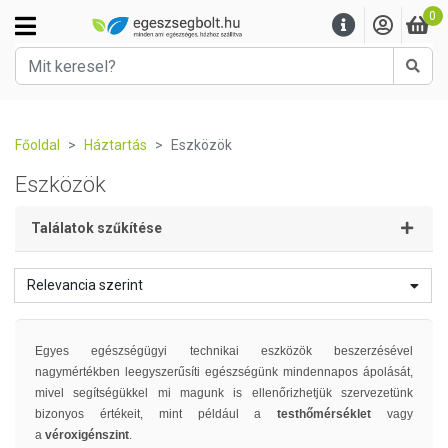
0
Kere
Főoldal
Háztartás
Eszközök
Eszközök
Találatok szűkítése
Relevancia szerint
Egyes egészségügyi technikai eszközök beszerzésével
nagymértékben leegyszerűsíti egészségünk mindennapos ápolását,
mivel segítségükkel mi magunk is ellenőrizhetjük szervezetünk
bizonyos értékeit, mint például a
testhőmérséklet
vagy
a
véroxigénszint
.