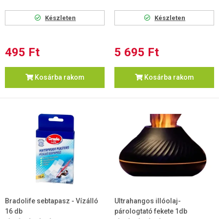
Készleten
Készleten
495 Ft
5 695 Ft
Kosárba rakom
Kosárba rakom
Bradolife sebtapasz - Vízálló
Ultrahangos illóolaj-
16 db
párologtató fekete 1db