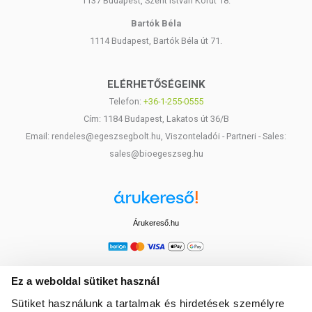
1137 Budapest, Szent István Körút 18.
Bartók Béla
1114 Budapest, Bartók Béla út 71.
ELÉRHETŐSÉGEINK
Telefon:
+36-1-255-0555
Cím: 1184 Budapest, Lakatos út 36/B
Email: rendeles@egeszsegbolt.hu, Viszonteladói - Partneri - Sales:
sales@bioegeszseg.hu
Árukereső.hu
Ez a weboldal sütiket használ
Sütiket használunk a tartalmak és hirdetések személyre