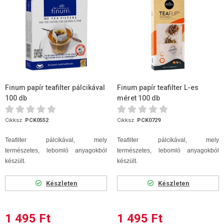
Finum papír teafilter pálcikával
Finum papír teafilter L-es
100 db
méret 100 db
Cikksz.
PCK0552
Cikksz.
PCK0729
Teafilter pálcikával, mely
Teafilter pálcikával, mely
természetes, lebomló anyagokból
természetes, lebomló anyagokból
készült.
készült.
Készleten
Készleten
1 495 Ft
1 495 Ft