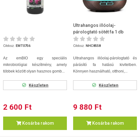
Ultrahangos illóolaj-
párologtató sötét fa 1 db
Cikksz.
EMT0756
Cikksz.
NHC8558
Az emBIO egy speciális
Ultrahangos illóolaj-párologtató és
mikrobiológiai készítmény, amely
párásító fa hatású kivitelben.
többek között olyan hasznos gomb...
Könnyen használható, otthoni,...
Készleten
Készleten
2 600 Ft
9 880 Ft
Kosárba rakom
Kosárba rakom