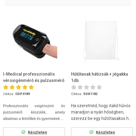
I-Medical professzionális
Hűtőtasak hátizsák + jégakku
véroxigénmérő és pulzusmérő
1db
OLED kijelzővel pulzoximé...
Cikksz.
ODP4189
Cikksz.
SDK1182
Ha szeretnéd, hogy italid hűvös
Professzionális oxigénszint- és
maradjon a nyári hőségben,
pulzusmérő készülék, amely
szerezz be egy hűtőtasakos h...
alkalmas a felnőttek és gyermekek ...
Készleten
Készleten