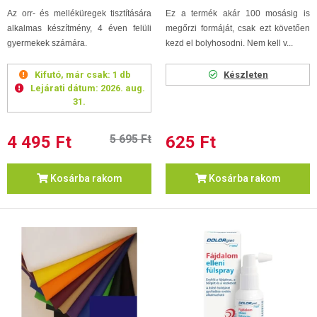
Az orr- és melléküregek tisztítására
Ez a termék akár 100 mosásig is
alkalmas készítmény, 4 éven felüli
megőrzi formáját, csak ezt követően
gyermekek számára.
kezd el bolyhosodni. Nem kell v...
Kifutó, már csak:
1 db
Készleten
Lejárati dátum:
2026. aug.
31.
4 495 Ft
5 695 Ft
625 Ft
Kosárba rakom
Kosárba rakom