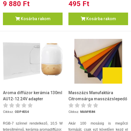
9 880 Ft
495 Ft
Kosárba rakom
Kosárba rakom
Aroma diffúzor kerámia 130ml
Masszázs Manufaktúra
AU12-12 24V adapter
Citromsárga masszázslepedő
80 x 200
Cikksz.
ODP4554
Cikksz.
MAM9584
RGB-7 színnel rendelkező, 10,5 W
Akár 100 mosásig is megőrzi
teljesítményű, kerámia aromadiffúzor.
formáját, csak ezt követően kezd el