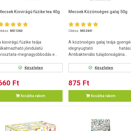
Mecsek Kisvirágú füzike tea 40g
Mecsek Közönséges galaj 50g
ikksz.
MD1260
Cikksz.
MD2441
A kisvirágú füzike teája
A közönséges galaj teája gyengé
alkalmazható jóindulatú
idegnyugtató hatású
prosztata-megnagyobbodás e...
Antibakteriális tulajdonságána...
Készleten
Készleten
660 Ft
875 Ft
Kosárba rakom
Kosárba rakom