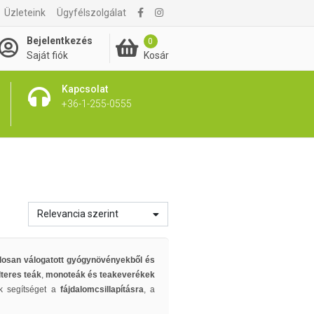
Üzleteink
Ügyfélszolgálat
Bejelentkezés
0
Kosár
Saját fiók
Kapcsolat
+36-1-255-0555
Relevancia szerint
osan válogatott gyógynövényekből és
lteres teák
,
monoteák és teakeverékek
k segítséget a
fájdalomcsillapításra
, a