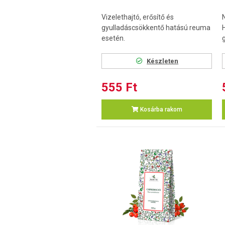
Vizelethajtó, erősítő és
gyulladáscsökkentő hatású reuma
esetén.
Készleten
555 Ft
Kosárba rakom