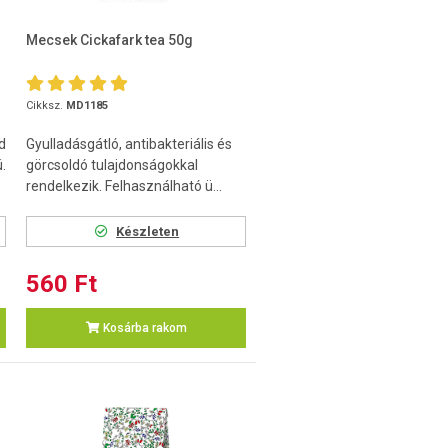
Mecsek Cickafark tea 50g
Cikksz.
MD1185
d
Gyulladásgátló, antibakteriális és
.
görcsoldó tulajdonságokkal
rendelkezik. Felhasználható ü...
Készleten
560 Ft
Kosárba rakom