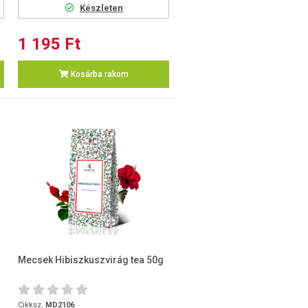
Készleten
1 195 Ft
Kosárba rakom
Mecsek Hibiszkuszvirág tea 50g
Cikksz.
MD2106