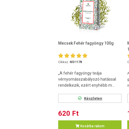
Mecsek Fehér fagyöngy 100g
Cikksz.
MD1178
C
„A fehér fagyöngy teája
vérnyomásszabályozó hatással
rendelkezik, ezért enyhébb m...
m
Készleten
620 Ft
Kosárba rakom