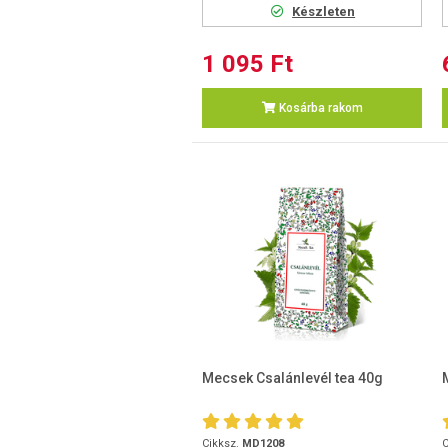
Készleten
1 095 Ft
Kosárba rakom
Mecsek Csalánlevél tea 40g
Cikksz.
MD1208
C