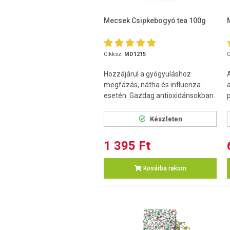
Mecsek Csipkebogyó tea 100g
Cikksz.
MD1215
C
Hozzájárul a gyógyuláshoz
megfázás, nátha és influenza
esetén. Gazdag antioxidánsokban.
Készleten
1 395 Ft
Kosárba rakom