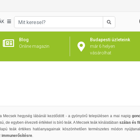
ÁK
Keresés
Blog
Budapesti üzleteink
Online magazin
már 6 helyen
vásárolhat
 a Mecsek hegység lábánál kezdődött - a gyönyörű településen a mai napig
gond
ú, de egyben élvezeti értékkel is bíró teák. A Mecsek teák kínálatában
szálas és fi
alapú teák értékes hatóanyagainak köszönhetően természetes módon nyújtana
z
immunerősítésre
.