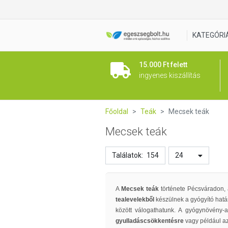
KATEGÓRI
15.000 Ft felett
ingyenes kiszállítás
Főoldal
Teák
Mecsek teák
Mecsek teák
Találatok:
154
24
A
Mecsek teák
története Pécsváradon,
tealevelekből
készülnek a gyógyító hatás
között válogathatunk. A gyógynövény-
gyulladáscsökkentésre
vagy például a