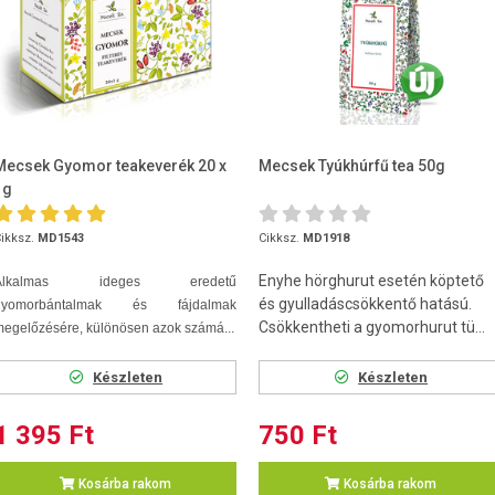
Mecsek Gyomor teakeverék 20 x
Mecsek Tyúkhúrfű tea 50g
1g
ikksz.
MD1543
Cikksz.
MD1918
Enyhe hörghurut esetén köptető
Alkalmas ideges eredetű
és gyulladáscsökkentő hatású.
gyomorbántalmak és fájdalmak
Csökkentheti a gyomorhurut tü...
egelőzésére, különösen azok számá...
Készleten
Készleten
1 395 Ft
750 Ft
Kosárba rakom
Kosárba rakom