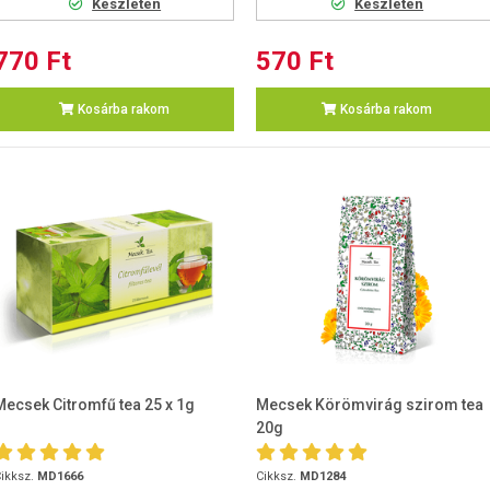
Készleten
Készleten
770 Ft
570 Ft
Kosárba rakom
Kosárba rakom
Mecsek Citromfű tea 25 x 1g
Mecsek Körömvirág szirom tea
20g
ikksz.
MD1666
Cikksz.
MD1284