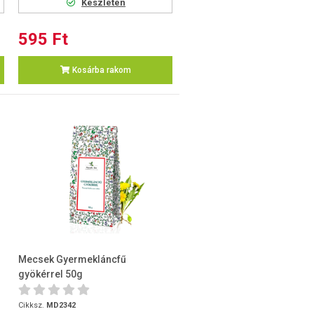
Készleten
595 Ft
Kosárba rakom
Mecsek Gyermekláncfű
gyökérrel 50g
Cikksz.
MD2342