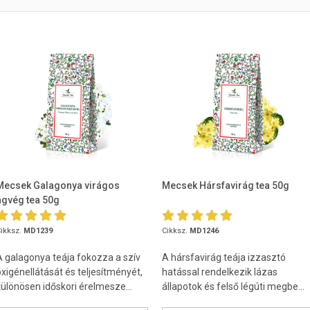
Mecsek Galagonya virágos
Mecsek Hársfavirág tea 50g
ágvég tea 50g
ikksz.
MD1239
Cikksz.
MD1246
A galagonya teája fokozza a szív
A hársfavirág teája izzasztó
oxigénellátását és teljesítményét,
hatással rendelkezik lázas
különösen időskori érelmesze...
állapotok és felső légúti megbe...