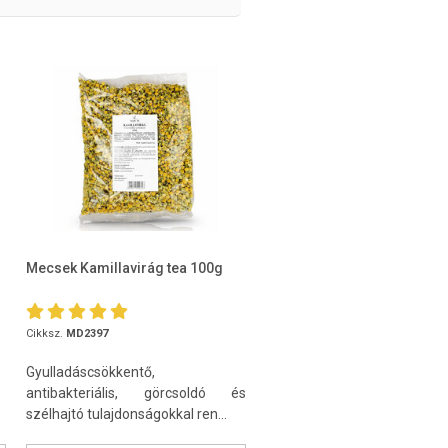
Mecsek Kamillavirág tea 100g
Cikksz.
MD2397
Gyulladáscsökkentő,
antibakteriális, görcsoldó és
szélhajtó tulajdonságokkal ren...