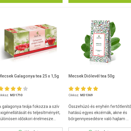
Mecsek Galagonya tea 25 x 1,5g
Mecsek Diólevél tea 50g
ikksz.
MD1710
Cikksz.
MD1369
A galagonya teája fokozza a szív
Összehúzó és enyhén fertőtlenít
oxigénellátását és teljesítményét,
hatású egyes ekcémák, akne és
különösen időskori érelmesze...
bőrgennyesedésre való hajlam ...