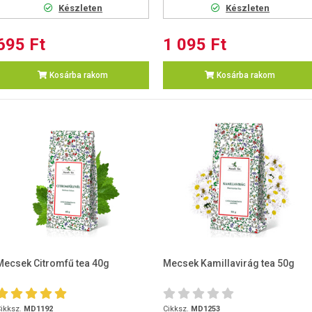
Készleten
Készleten
695 Ft
1 095 Ft
Kosárba rakom
Kosárba rakom
Mecsek Citromfű tea 40g
Mecsek Kamillavirág tea 50g
ikksz.
MD1192
Cikksz.
MD1253