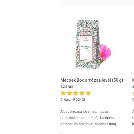
Mecsek Bodorrózsa levél (50 g)
szálas
Cikksz.
MD2403
C
A bodorrózsa levél tea magas
antioxidáns-tartalmú, és baktérium-,
gomba- valamint vírusellenes tulaj...