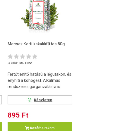
Mecsek Kerti kakukkfű tea 50g
Cikksz.
MD1222
Fertőtlenítő hatású a légutakon, és
enyhíti a köhögést. Alkalmas
rendszeres gargarizálásra is.
Készleten
895 Ft
Kosárba rakom