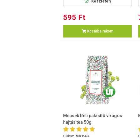
Készleten
595 Ft
Kosárba rakom
Mecsek Réti palástfű virágos
hajtás tea 50g
Cikksz.
MD1963
C