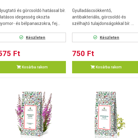
Nyugtató és görcsoldó hatással bír.
Gyulladáscsökkentő,
Hatásos idegesség okozta
antibakteriális, görcsoldó és
gyomor- és bélpanaszokra, fej...
szélhajtó tulajdonságokkal bír. ...
Készleten
Készleten
575 Ft
750 Ft
Kosárba rakom
Kosárba rakom