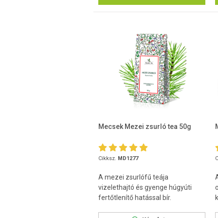
Mecsek Mezei zsurló tea 50g
Cikksz.
MD1277
C
A mezei zsurlófű teája
vizelethajtó és gyenge húgyúti
fertőtlenítő hatással bír.