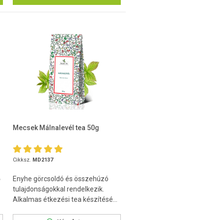
Mecsek Málnalevél tea 50g
Cikksz.
MD2137
ő
Enyhe görcsoldó és összehúzó
tulajdonságokkal rendelkezik.
Alkalmas étkezési tea készítésé...