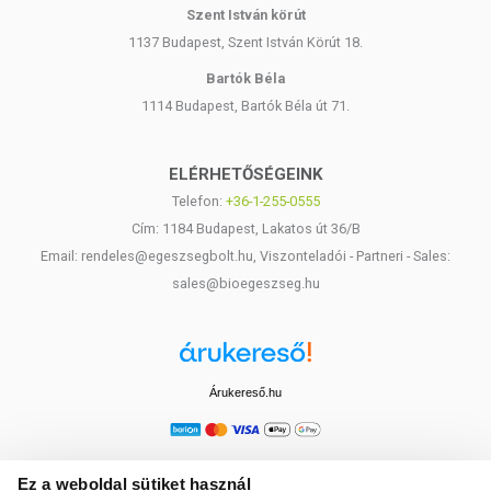
Szent István körút
1137 Budapest, Szent István Körút 18.
Bartók Béla
1114 Budapest, Bartók Béla út 71.
ELÉRHETŐSÉGEINK
Telefon:
+36-1-255-0555
Cím: 1184 Budapest, Lakatos út 36/B
Email: rendeles@egeszsegbolt.hu, Viszonteladói - Partneri - Sales:
sales@bioegeszseg.hu
Árukereső.hu
Ez a weboldal sütiket használ