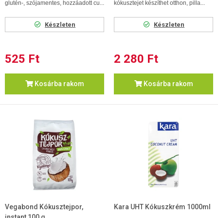
glutén-, szójamentes, hozzáadott cu...
kókusztejet készíthet otthon, pilla...
Készleten
Készleten
525 Ft
2 280 Ft
Kosárba rakom
Kosárba rakom
Vegabond Kókusztejpor,
Kara UHT Kókuszkrém 1000ml
instant 100 g