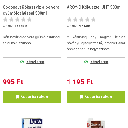
Coconaut Kókuszvíz aloe vera
AROY-D Kókusztej UHT 500ml
gyümölcshússal 500ml
Cikksz.
TBK7415
Cikksz.
HIK1385
Kókuszvíz aloe vera gyümölcshússal,
A kókusztej egy nagyon ízletes
fiatal kókuszdióból.
növényi tejhelyettesítő, amelyet akár
önmagában is fogyasztható.
Készleten
Készleten
995 Ft
1 195 Ft
Kosárba rakom
Kosárba rakom