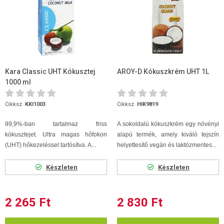
Kara Classic UHT Kókusztej
AROY-D Kókuszkrém UHT 1L
1000 ml
Cikksz.
KKI1003
Cikksz.
HIK9819
99,9%-ban tartalmaz friss
A sokoldalú kókuszkrém egy növényi
kókusztejet. Ultra magas hőfokon
alapú termék, amely kiváló tejszín
(UHT) hőkezeléssel tartósítva. A...
helyettesítő vegán és laktózmentes...
Készleten
Készleten
2 265 Ft
2 830 Ft