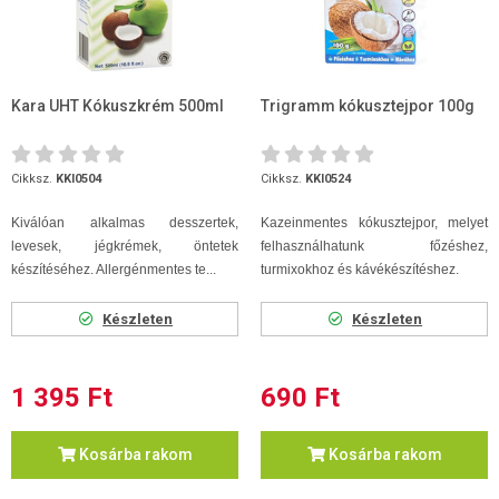
Kara UHT Kókuszkrém 500ml
Trigramm kókusztejpor 100g
Cikksz.
KKI0504
Cikksz.
KKI0524
Kiválóan alkalmas desszertek,
Kazeinmentes kókusztejpor, melyet
levesek, jégkrémek, öntetek
felhasználhatunk főzéshez,
készítéséhez. Allergénmentes te...
turmixokhoz és kávékészítéshez.
Készleten
Készleten
1 395 Ft
690 Ft
Kosárba rakom
Kosárba rakom