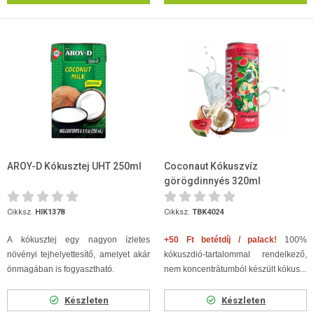
AROY-D Kókusztej UHT 250ml
Coconaut Kókuszvíz
görögdinnyés 320ml
Cikksz.
HIK1378
Cikksz.
TBK4024
A kókusztej egy nagyon ízletes
+50 Ft betétdíj / palack!
100%
növényi tejhelyettesítő, amelyet akár
kókuszdió-tartalommal rendelkező,
önmagában is fogyasztható.
nem koncentrátumból készült kókus...
Készleten
Készleten