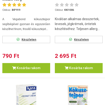
Cikksz.
BIP919
Cikksz.
KKI1006
Kiválóan alkalmas desszertek,
A Vegabond kókusztejpor
levesek, jégkrémek, öntetek
segítségével gyorsan és egyszerűen
készítéséhez. Teljesen allerg...
készíthet finom, frissítő kókusztejet...
Készleten
Készleten
790 Ft
2 695 Ft
Kosárba rakom
Kosárba rakom