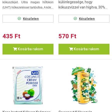
különlegessége, hogy
kókusztejet. Ultra magas hőfokon
kókuszvízzel van hígítva, 30%...
(UHT) hőkezeléssel tartósítva. A kók...
Készleten
Készleten
435 Ft
570 Ft
Kosárba rakom
Kosárba rakom