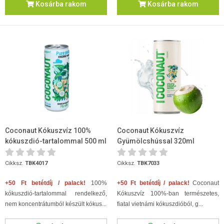
Kosárba rakom
Kosárba rakom
Coconaut Kókuszvíz 100%
Coconaut Kókuszvíz
kókuszdió-tartalommal 500 ml
Gyümölcshússal 320ml
Cikksz.
TBK4017
Cikksz.
TBK7033
+50 Ft betétdíj / palack!
100%
+50 Ft betétdíj / palack!
Coconaut
kókuszdió-tartalommal rendelkező,
Kókuszvíz 100%-ban természetes,
nem koncentrátumból készült kókus...
fiatal vietnámi kókuszdióból, g...