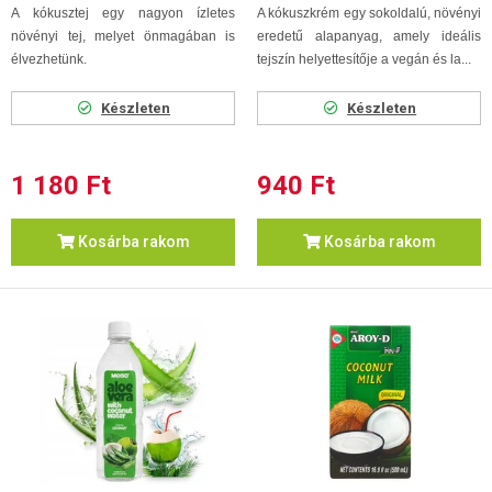
A kókusztej egy nagyon ízletes
A kókuszkrém egy sokoldalú, növényi
növényi tej, melyet önmagában is
eredetű alapanyag, amely ideális
élvezhetünk.
tejszín helyettesítője a vegán és la...
Készleten
Készleten
1 180 Ft
940 Ft
Kosárba rakom
Kosárba rakom