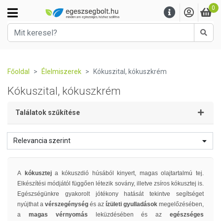
0
Kere
Főoldal
Élelmiszerek
Kókuszital, kókuszkrém
Kókuszital, kókuszkrém
Találatok szűkítése
Relevancia szerint
A
kókusztej
a kókuszdió húsából kinyert, magas olajtartalmú tej.
Elkészítési módjától függően létezik sovány, illetve zsíros kókusztej is.
Egészségünkre gyakorolt jótékony hatását tekintve segítséget
nyújthat a
vérszegénység
és az
ízületi gyulladások
megelőzésében,
a
magas vérnyomás
leküzdésében és az
egészséges