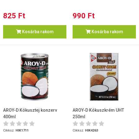
825 Ft
990 Ft
Kosárba rakom
Kosárba rakom
AROY-D Kókusztej konzerv
AROY-D Kókuszkrém UHT
400ml
250ml
Cikksz.
HIK1711
Cikksz.
HIK4263