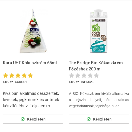
Kara UHT Kókuszkrém 65ml
The Bridge Bio Kókuszkrém
Főzéshez 200 ml
Cikksz.
KKI0061
Cikksz.
ISH5025
Kiválóan alkalmas desszertek,
A BIO Kókuszkrém kiváló alternatíva
levesek, jégkrémek és öntetek
a tejszín helyett, és alkalmas
készítéséhez. Teljesen m...
vegetáriánusok, tejfehérje-aller...
Készleten
Készleten