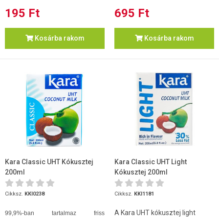
195 Ft
695 Ft
Kosárba rakom
Kosárba rakom
Kara Classic UHT Kókusztej
Kara Classic UHT Light
200ml
Kókusztej 200ml
Cikksz.
KKI0238
Cikksz.
KKI1181
A Kara UHT kókusztej light
99,9%-ban tartalmaz friss