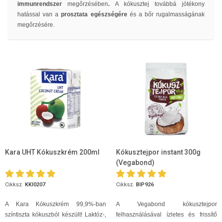
immunrendszer
megőrzésében
.
A kókusztej továbbá jótékony
hatással van a
prosztata egészségére
és a bőr rugalmasságának
megőrzésére.
Kara UHT Kókuszkrém 200ml
Kókusztejpor instant 300g
(Vegabond)
Cikksz.
KKI0207
Cikksz.
BIP926
A Kara Kókuszkrém 99,9%-ban
A Vegabond kókusztejpor
színtiszta kókuszból készült! Laktóz-,
felhasználásával ízletes és frissítő