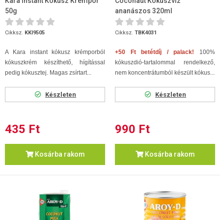
Kara Instant Kókusz Krémpor
Coconaut Kókuszvíz
50g
ananászos 320ml
Cikksz.
KKI9505
Cikksz.
TBK4031
A Kara instant kókusz krémporból
+50 Ft betétdíj / palack!
100%
kókuszkrém készíthető, hígítással
kókuszdió-tartalommal rendelkező,
pedig kókusztej. Magas zsírtart...
nem koncentrátumból készült kókus...
Készleten
Készleten
435 Ft
990 Ft
Kosárba rakom
Kosárba rakom