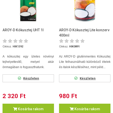
AROY-D Kókusztej UHT 1l
AROY-D Kókusztej Lite konzerv
400ml
Cikksz.
HIK1392
Cikksz.
HIK0891
A kókusztej egy ízletes növényi
Az AROY-D gluténmentes Kókusztej
tejhelyettesítő, melyet akár
Lite felhasználható különböző ételek
önmagában is fogyaszthatunk.
és italok készítéséhez, mint péld...
Készleten
Készleten
2 320 Ft
980 Ft
Kosárba rakom
Kosárba rakom