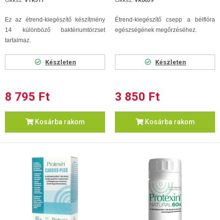
Cikksz.
VTK311
Cikksz.
VK0039
Ez az étrend-kiegészítő készítmény
Étrend-kiegészítő csepp a bélflóra
14 különböző baktériumtörzset
egészségének megőrzéséhez.
tartalmaz.
Készleten
Készleten
8 795 Ft
3 850 Ft
Kosárba rakom
Kosárba rakom