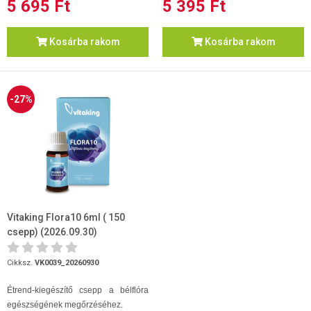
5 695 Ft
5 395 Ft
Kosárba rakom
Kosárba rakom
-27%
Vitaking Flora10 6ml ( 150
csepp) (2026.09.30)
Cikksz.
VK0039_20260930
Étrend-kiegészítő csepp a bélflóra
egészségének megőrzéséhez.