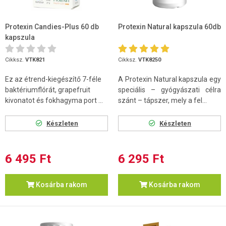
Protexin Candies-Plus 60 db
Protexin Natural kapszula 60db
kapszula
Cikksz.
VTK821
Cikksz.
VTK8250
Ez az étrend-kiegészítő 7-féle
A Protexin Natural kapszula egy
baktériumflórát, grapefruit
speciális – gyógyászati célra
kivonatot és fokhagyma port ...
szánt – tápszer, mely a fel...
Készleten
Készleten
6 495 Ft
6 295 Ft
Kosárba rakom
Kosárba rakom