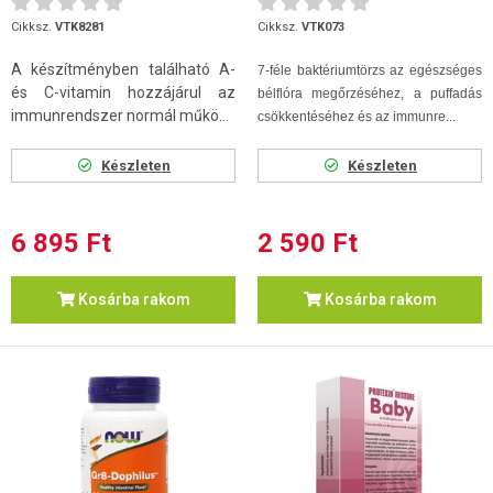
Cikksz.
VTK8281
Cikksz.
VTK073
A készítményben található A-
7-féle baktériumtörzs az egészséges
és C-vitamin hozzájárul az
bélflóra megőrzéséhez, a puffadás
immunrendszer normál műkö...
csökkentéséhez és az immunre...
Készleten
Készleten
6 895 Ft
2 590 Ft
Kosárba rakom
Kosárba rakom