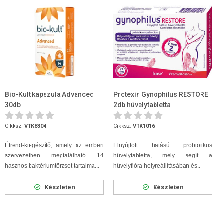
Bio-Kult kapszula Advanced
Protexin Gynophilus RESTORE
30db
2db hüvelytabletta
Cikksz.
VTK8304
Cikksz.
VTK1016
Étrend-kiegészítő, amely az emberi
Elnyújtott hatású probiotikus
szervezetben megtalálható 14
hüvelytabletta, mely segít a
hasznos baktériumtörzset tartalma...
hüvelyflóra helyreállításában és...
Készleten
Készleten