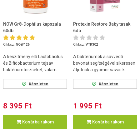
NOW Gr8-Dophilus kapszula
Protexin Restore Baby tasak
60db
6db
Cikksz.
NOW126
Cikksz.
VTK302
A készítmény élő Lactobacilus
A baktériumok a savvédő
és Bifidobacterium tejsav
bevonat segítségével sikeresen
baktériumtörzseket, valam...
átjutnak a gyomor savas k...
Készleten
Készleten
8 395 Ft
1 995 Ft
Kosárba rakom
Kosárba rakom