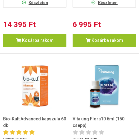
Készleten
Készleten
14 395 Ft
6 995 Ft
Kosárba rakom
Kosárba rakom
Bio-Kult Advanced kapszula 60
Vitaking Flora10 6ml (150
db
csepp)