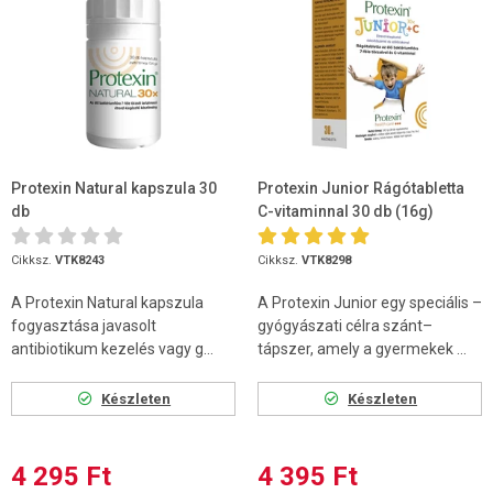
Protexin Natural kapszula 30
Protexin Junior Rágótabletta
db
C-vitaminnal 30 db (16g)
Cikksz.
VTK8243
Cikksz.
VTK8298
A Protexin Natural kapszula
A Protexin Junior egy speciális –
fogyasztása javasolt
gyógyászati célra szánt–
antibiotikum kezelés vagy g...
tápszer, amely a gyermekek ...
Készleten
Készleten
4 295 Ft
4 395 Ft