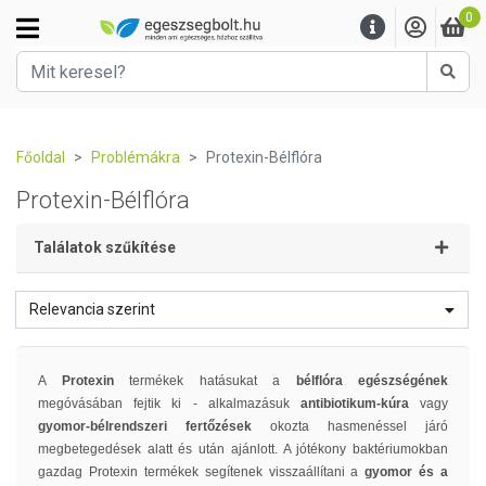
0
Kere
Főoldal
Problémákra
Protexin-Bélflóra
Protexin-Bélflóra
Találatok szűkítése
Relevancia szerint
A
Protexin
termékek hatásukat a
bélflóra egészségének
megóvásában fejtik ki - alkalmazásuk
antibiotikum-kúra
vagy
gyomor-bélrendszeri fertőzések
okozta hasmenéssel járó
megbetegedések alatt és után ajánlott. A jótékony baktériumokban
gazdag Protexin termékek segítenek visszaállítani a
gyomor és a