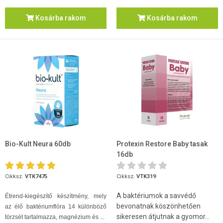
Kosárba rakom
Kosárba rakom
Bio-Kult Neura 60db
Protexin Restore Baby tasak
16db
Cikksz.
VTK7475
Cikksz.
VTK319
A baktériumok a savvédő
Étrend-kiegészítő készítmény, mely
bevonatnak köszönhetően
az élő baktériumflóra 14 különböző
sikeresen átjutnak a gyomor...
törzsét tartalmazza, magnézium és ...