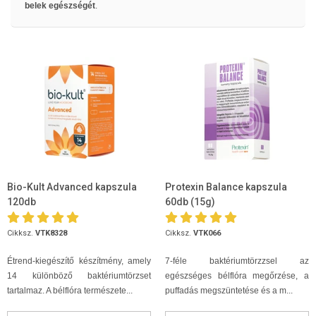
belek egészségét
.
Bio-Kult Advanced kapszula
Protexin Balance kapszula
120db
60db (15g)
Cikksz.
VTK8328
Cikksz.
VTK066
Étrend-kiegészítő készítmény, amely
7-féle baktériumtörzzsel az
14 különböző baktériumtörzset
egészséges bélflóra megőrzése, a
tartalmaz. A bélflóra természete...
puffadás megszüntetése és a m...