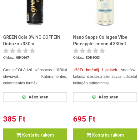
GREEN Cola 0% NO COFFEIN
Nano Supps Collagen Vibe
Dobozos 330ml
Pineapple-coconut 330ml
Cikksz.
HIK0667
Cikksz.
EDK4003
Green COLA ízű szénsavas üdítőital
+50Ft betétdíj / palack.
Ananász-
steviával. Kalóriamentes,
kókusz ízesítésű szénsavas üdítőital
cukormentes termék.
kollagén tartalommal.
Készleten
Készleten
385 Ft
695 Ft
Kosárba rakom
Kosárba rakom