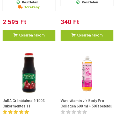
Készleten
Készleten
Törékeny
2 595 Ft
340 Ft
Kosárba rakom
Kosárba rakom
JuRA Gránátalmalé 100%
Viwa vitamin víz Body Pro
Cukormentes 1 l
Collagen 600 ml + 50Ft betétdíj