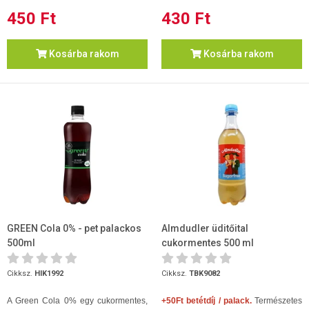
450 Ft
430 Ft
Kosárba rakom
Kosárba rakom
GREEN Cola 0% - pet palackos
Almdudler üditőital
500ml
cukormentes 500 ml
Cikksz.
HIK1992
Cikksz.
TBK9082
A Green Cola 0% egy cukormentes,
+50Ft betétdíj / palack.
Természetes