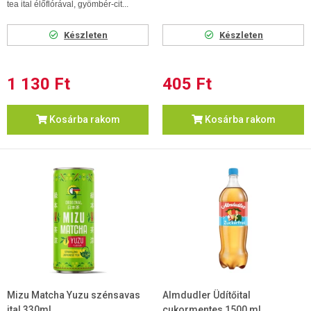
tea ital élőflórával, gyömbér-cit...
Készleten
Készleten
1 130 Ft
405 Ft
Kosárba rakom
Kosárba rakom
Mizu Matcha Yuzu szénsavas
Almdudler Üdítőital
ital 330ml
cukormentes 1500 ml