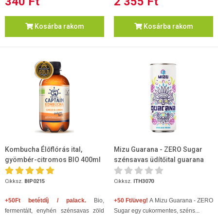
340 Ft
2 355 Ft
Kosárba rakom
Kosárba rakom
Kombucha Élőflórás ital,
Mizu Guarana - ZERO Sugar
gyömbér-citromos BIO 400ml
szénsavas üdítőital guarana
kivonattal 250ml
Cikksz.
BIP0215
Cikksz.
ITH3070
+50Ft betétdíj / palack.
Bio,
+50 Ft/üveg!
A
Mizu Guarana - ZERO
fermentált, enyhén szénsavas zöld
Sugar
egy
cukormentes, széns...