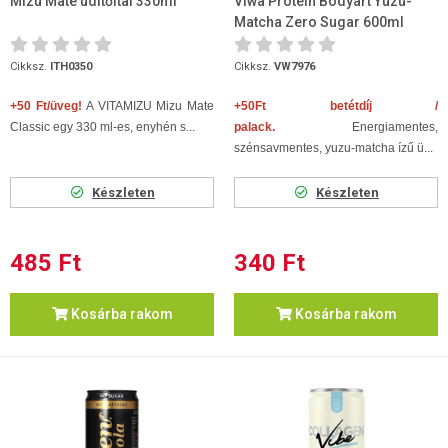
Mizu Mate üdítőital 330ml
Viwa Protein Bodyart Yuzu-
Matcha Zero Sugar 600ml
Cikksz.
ITH0350
Cikksz.
VW7976
+50 Ft/üveg!
A VITAMIZU Mizu Mate
+50Ft betétdíj /
Classic egy 330 ml-es, enyhén s...
palack.
Energiamentes,
szénsavmentes, yuzu-matcha ízű
ü...
Készleten
Készleten
485 Ft
340 Ft
Kosárba rakom
Kosárba rakom