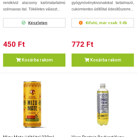
rendkívül alacsony kalóriatartalmú
gyógynövénykivonatokat tartalmazó,
szénsavas ital. Tökéletes választ...
cukormentes üdítőital édesítőszerre...
Készleten
Kifutó, már csak:
5 db
450 Ft
772 Ft
Kosárba rakom
Kosárba rakom