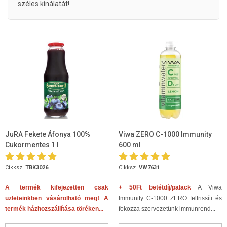
széles kínálatát!
JuRA Fekete Áfonya 100%
Viwa ZERO C-1000 Immunity
Cukormentes 1 l
600 ml
Cikksz.
TBK3026
Cikksz.
VW7631
A termék kifejezetten csak
+ 50Ft betétdíj/palack
A Viwa
üzleteinkben vásárolható meg! A
Immunity C-1000 ZERO felfrissíti és
termék házhozszállítása töréken...
fokozza szervezetünk immunrend...