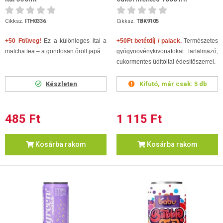
Cikksz.
ITH0336
Cikksz.
TBK9105
+50 Ft/üveg!
Ez a különleges ital a
+50Ft betétdíj / palack.
Természetes
matcha tea – a gondosan őrölt japá...
gyógynövénykivonatokat tartalmazó,
cukormentes üdítőital édesítőszerrel.
Készleten
Kifutó, már csak:
5 db
485 Ft
1 115 Ft
Kosárba rakom
Kosárba rakom