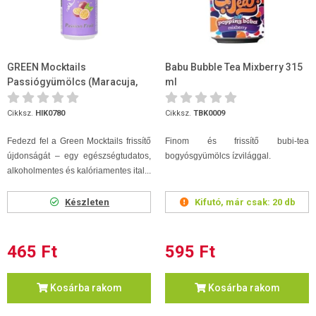
GREEN Mocktails
Babu Bubble Tea Mixberry 315
Passiógyümölcs (Maracuja,
ml
passionfruit) ízű szénsavas
ü...
Cikksz.
HIK0780
Cikksz.
TBK0009
Fedezd fel a Green Mocktails frissítő
Finom és frissítő bubi-tea
újdonságát – egy egészségtudatos,
bogyósgyümölcs ízvilággal.
alkoholmentes és kalóriamentes ital...
Készleten
Kifutó, már csak:
20 db
465 Ft
595 Ft
Kosárba rakom
Kosárba rakom