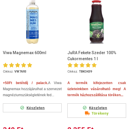
Viwa Magnemax 600ml
JuRA Fekete Szeder 100%
Cukormentes 1 l
Cikksz.
VW7693
Cikksz.
TBK3439
+50Ft betétdíj / palack.
A Viwa
A termék kifejezetten csak
Magnemax hozzájárulhat a szervezet
üzleteinkben vásárolható meg! A
magnéziumszükségletének fed...
termék házhozszállítása töréken...
Készleten
Készleten
Törékeny