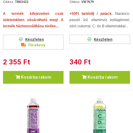
Cikksz.
TBK3422
Cikksz.
VW7679
A termék kifejezetten csak
+50Ft betétdíj / palack.
Narancs-
üzleteinkben vásárolható meg! A
passió ízű vitaminvíz kollagénnel,
termék házhozszállítása töréke...
zéró cukorral, C- és B-vitaminokkal...
Készleten
Készleten
Törékeny
2 355 Ft
340 Ft
Kosárba rakom
Kosárba rakom