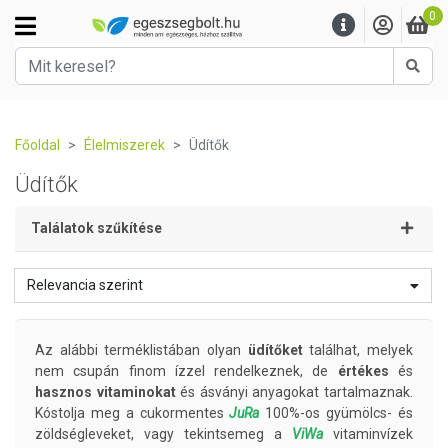
0
Kere
Főoldal
Élelmiszerek
Üdítők
Üdítők
Találatok szűkítése
Relevancia szerint
Az alábbi terméklistában olyan
üdítőket
találhat, melyek
nem csupán finom ízzel rendelkeznek, de
értékes
és
hasznos vitaminokat
és ásványi anyagokat tartalmaznak.
Kóstolja meg a cukormentes
JuRa
100%-os gyümölcs- és
zöldségleveket, vagy tekintsemeg a
ViWa
vitaminvízek