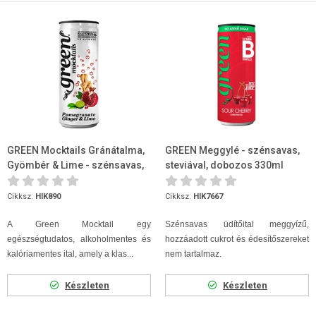
GREEN Mocktails Gránátalma,
GREEN Meggylé - szénsavas,
Gyömbér & Lime - szénsavas,
steviával, dobozos 330ml
steviával, dobozos 330ml
Cikksz.
HIK890
Cikksz.
HIK7667
A Green Mocktail egy
Szénsavas üdítőital meggyízű,
egészségtudatos, alkoholmentes és
hozzáadott cukrot és édesítőszereket
kalóriamentes ital, amely a klas...
nem tartalmaz.
Készleten
Készleten