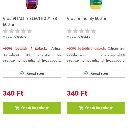
Viwa VITALITY ELECTROLYTES
Viwa Immunity 600 ml
600 ml
Cikksz.
VW7655
Cikksz.
VW7617
+50Ft betétdíj / palack.
Málna-
+50Ft betétdíj / palack.
Citrom ízű,
hibiszkusz ízű, energia- és
csökkentett energiatartalmú
szénsavmentes üdítőital, hozzáadot...
szénsavmentes üdítőital, hozzáado...
Készleten
Készleten
340 Ft
340 Ft
Kosárba rakom
Kosárba rakom