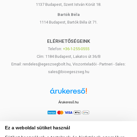
1137 Budapest, Szent István Körút 18.
Bartók Béla
1114 Budapest, Bartók Béla út 71.
ELÉRHETŐSÉGEINK
Telefon:
+36-1-255-0555
Cím: 1184 Budapest, Lakatos út 36/B
Email: rendeles@egeszsegbolt.hu, Viszonteladói - Partneri - Sales:
sales@bioegeszseg.hu
Árukereső.hu
Ez a weboldal sütiket használ