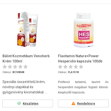
Bálint Kozmetikum Venoherb
Flavitamin Nature+Power
Krém 100ml
Hesperidin kapszula 100db
Cikksz.
BCS8048
Cikksz.
FLA1518
Speciális összetételű krém,
Polifenol tartalmú, taurint és
növényi olajokkal és
hesperidint magában foglaló étrend-
gyógynövény kivonatokkal. ...
kiegészítő kapszula.
Készleten
Rendelésre