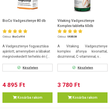
BioCo Vadgesztenye 80 db
Vitaking Vadgesztenye
Komplex tabletta 60db
Cikksz.
BioCo914
Cikksz.
VK8508
A Vadgesztenye fogyasztása
A Vitaking Vadgesztenye
ajánlott, amennyiben a lábakat
komplex áfonya kivonattal,
megnövekedett terhelés éri (...
diozminnal, C-vitaminnal, v...
Készleten
Készleten
4 895 Ft
3 780 Ft
Kosárba rakom
Kosárba rakom