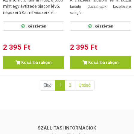
A visszeres fájdalom és a hozzá
mint egy évtizede piacon lévő,
társuló duzzanatok kezelésére
népszerű Kalmil visszérkré...
szolgál.
Készleten
Készleten
2 395 Ft
2 395 Ft
Kosárba rakom
Kosárba rakom
Első
1
2
Utolsó
SZÁLLÍTÁSI INFORMÁCIÓK