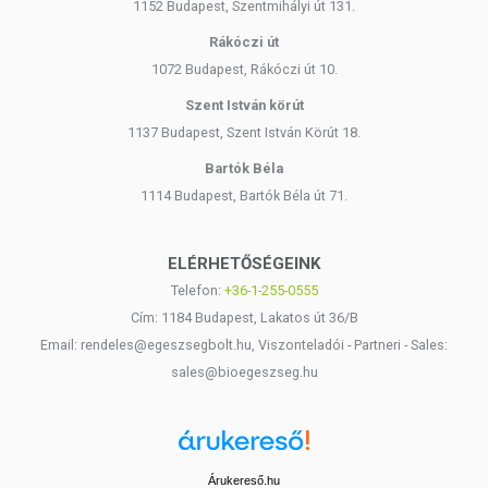
1152 Budapest, Szentmihályi út 131.
Rákóczi út
1072 Budapest, Rákóczi út 10.
Szent István körút
1137 Budapest, Szent István Körút 18.
Bartók Béla
1114 Budapest, Bartók Béla út 71.
ELÉRHETŐSÉGEINK
Telefon:
+36-1-255-0555
Cím: 1184 Budapest, Lakatos út 36/B
Email: rendeles@egeszsegbolt.hu, Viszonteladói - Partneri - Sales:
sales@bioegeszseg.hu
Árukereső.hu