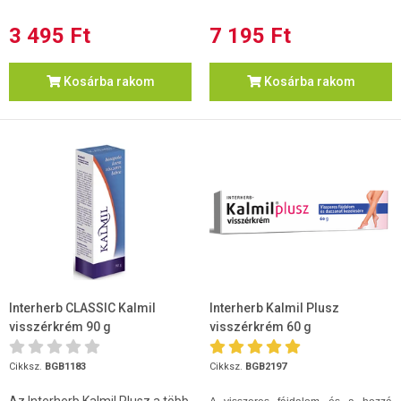
3 495 Ft
7 195 Ft
Kosárba rakom
Kosárba rakom
Interherb CLASSIC Kalmil
Interherb Kalmil Plusz
visszérkrém 90 g
visszérkrém 60 g
Cikksz.
BGB1183
Cikksz.
BGB2197
Az Interherb Kalmil Plusz a több