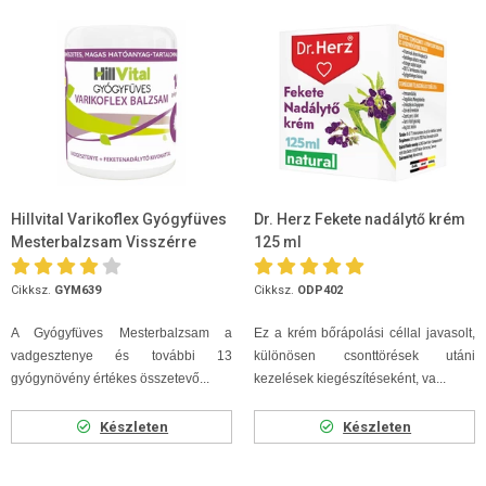
Hillvital Varikoflex Gyógyfüves
Dr. Herz Fekete nadálytő krém
Mesterbalzsam Visszérre
125 ml
250ml
Cikksz.
GYM639
Cikksz.
ODP402
A Gyógyfüves Mesterbalzsam a
Ez a krém bőrápolási céllal javasolt,
vadgesztenye és további 13
különösen csonttörések utáni
gyógynövény értékes összetevő...
kezelések kiegészítéseként, va...
Készleten
Készleten