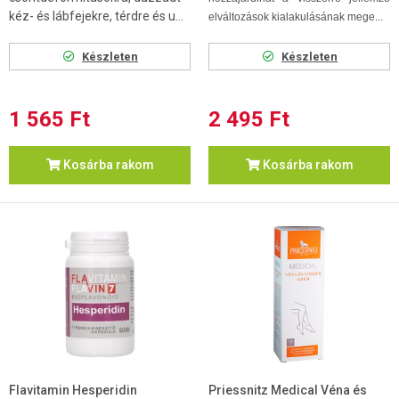
kéz- és lábfejekre, térdre és u...
elváltozások kialakulásának mege...
Készleten
Készleten
1 565 Ft
2 495 Ft
Kosárba rakom
Kosárba rakom
Flavitamin Hesperidin
Priessnitz Medical Véna és