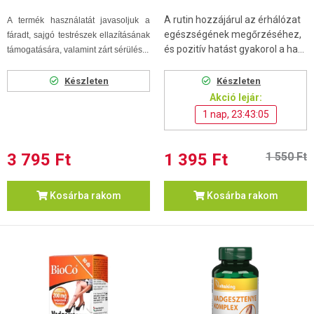
A rutin hozzájárul az érhálózat
A termék használatát javasoljuk a
egészségének megőrzéséhez,
fáradt, sajgó testrészek ellazításának
és pozitív hatást gyakorol a ha...
támogatására,
valamint zárt sérülés...
Készleten
Készleten
Akció lejár:
1 nap, 23:43:04
3 795 Ft
1 395 Ft
1 550 Ft
Kosárba rakom
Kosárba rakom