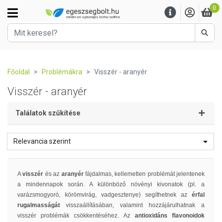
0
Kere
Főoldal
Problémákra
Visszér - aranyér
Visszér - aranyér
Találatok szűkítése
Relevancia szerint
A
visszér
és az
aranyér
fájdalmas, kellemetlen problémát jelentenek
a mindennapok során. A különböző növényi kivonatok (pl. a
varázsmogyoró, körömvirág, vadgesztenye) segíthetnek az
érfal
rugalmasságát
visszaállításában, valamint hozzájárulhatnak a
visszér problémák csökkentéséhez.
Az
antioxidáns flavonoidok