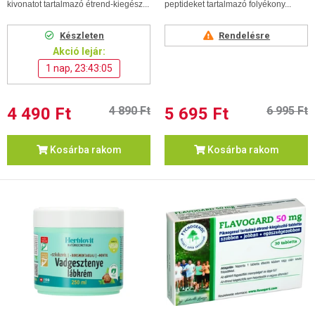
kivonatot tartalmazó étrend-kiegész...
peptideket tartalmazó folyékony...
Készleten
Rendelésre
Akció lejár:
1 nap, 23:43:04
4 490 Ft
4 890 Ft
5 695 Ft
6 995 Ft
Kosárba rakom
Kosárba rakom