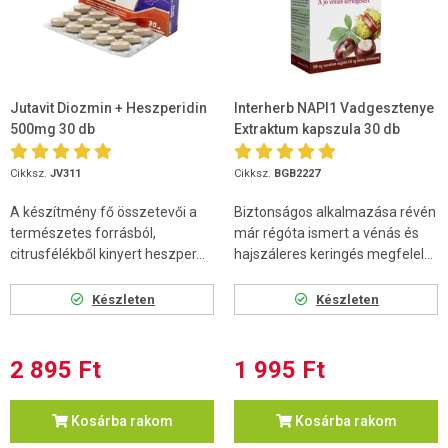
Jutavit Diozmin + Heszperidin
Interherb NAPI1 Vadgesztenye
500mg 30 db
Extraktum kapszula 30 db
Cikksz.
JV311
Cikksz.
BGB2227
A készítmény fő összetevői a
Biztonságos alkalmazása révén
természetes forrásból,
már régóta ismert a vénás és
citrusfélékből kinyert heszper...
hajszáleres keringés megfelel...
Készleten
Készleten
2 895 Ft
1 995 Ft
Kosárba rakom
Kosárba rakom