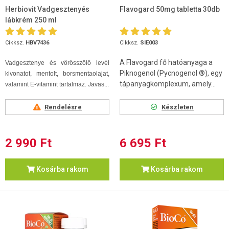
Herbiovit Vadgesztenyés
Flavogard 50mg tabletta 30db
lábkrém 250 ml
Cikksz.
HBV7436
Cikksz.
SIE003
A Flavogard fő hatóanyaga a
Vadgesztenye és vörösszőlő levél
Piknogenol (Pycnogenol ®), egy
kivonatot, mentolt, borsmentaolajat,
tápanyagkomplexum, amely...
valamint E-vitamint tartalmaz. Javas...
Rendelésre
Készleten
2 990 Ft
6 695 Ft
Kosárba rakom
Kosárba rakom