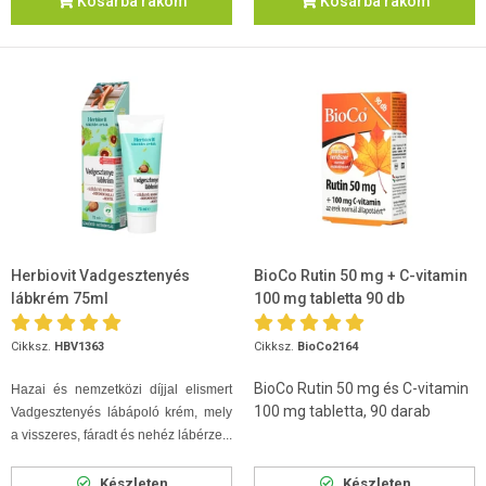
Kosárba rakom
Kosárba rakom
Herbiovit Vadgesztenyés
BioCo Rutin 50 mg + C-vitamin
lábkrém 75ml
100 mg tabletta 90 db
Cikksz.
HBV1363
Cikksz.
BioCo2164
BioCo Rutin 50 mg és C-vitamin
Hazai és nemzetközi díjjal elismert
100 mg tabletta, 90 darab
Vadgesztenyés lábápoló krém, mely
a visszeres, fáradt és nehéz lábérze...
Készleten
Készleten