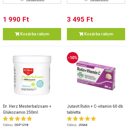
1 990 Ft
3 495 Ft
Kosárba rakom
Kosárba rakom
-10%
Dr. Herz Mesterbalzsam +
Jutavit Rutin + C-vitamin 60 db
Glükozamin 250ml
tabletta
Cikksz.
ODP1218
Cikksz.
JV664