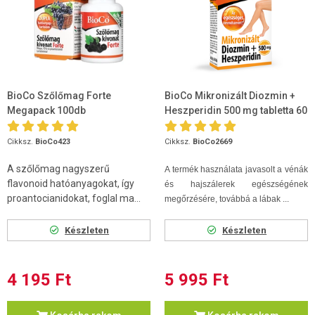
BioCo Szőlőmag Forte
BioCo Mikronizált Diozmin +
Megapack 100db
Heszperidin 500 mg tabletta 60
db
Cikksz.
BioCo423
Cikksz.
BioCo2669
A szőlőmag nagyszerű
A termék használata javasolt a vénák
flavonoid hatóanyagokat, így
és hajszálerek egészségének
proantocianidokat, foglal ma...
megőrzésére, továbbá a lábak ...
Készleten
Készleten
4 195 Ft
5 995 Ft