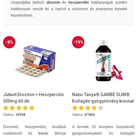
csoportjába tartozó
diozmin
és
heszperidin
hatóanyagok szintén
hatékonyan veszik fel a harcot a visszeres és aranyeres tünetek
kezelésében.
-8%
-19%
Jutavit Diozmin + Heszperidin
Natur Tanya® GAMBE SLIM®
500mg 60 db
Kollagén gyógynövény kivonat
500ml
Cikksz.
JV328
Cikksz.
DT650
Diozmint, heszperidint, továbbá
A termék 10 komplex összetevőt,
csalánlevél és fekete áfonya
gyógynövényeket és kollagén