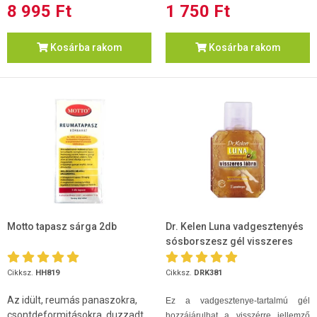
8 995 Ft
1 750 Ft
Kosárba rakom
Kosárba rakom
Motto tapasz sárga 2db
Dr. Kelen Luna vadgesztenyés
sósborszesz gél visszeres
lábra 150
Cikksz.
HH819
Cikksz.
DRK381
Az idült, reumás panaszokra,
Ez a vadgesztenye-tartalmú gél
csontdeformitásokra, duzzadt
hozzájárulhat a visszérre jellemző