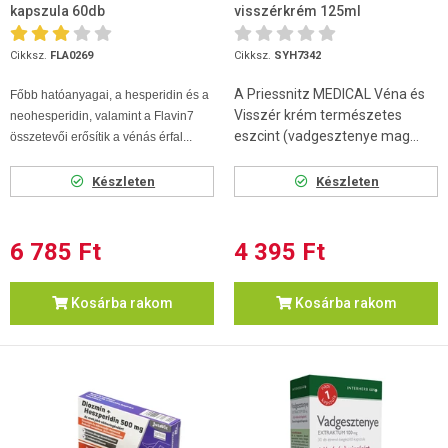
kapszula 60db
visszérkrém 125ml
Cikksz.
FLA0269
Cikksz.
SYH7342
A Priessnitz MEDICAL Véna és
Főbb hatóanyagai, a hesperidin és a
Visszér krém természetes
neohesperidin, valamint a Flavin7
eszcint (vadgesztenye mag...
összetevői erősítik a vénás érfal...
Készleten
Készleten
6 785 Ft
4 395 Ft
Kosárba rakom
Kosárba rakom