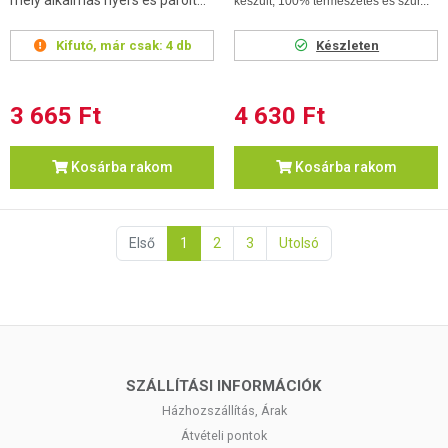
mely alkalmas nyers és párolt...
készült, 100% természetes és szűr...
Kifutó, már csak:
4 db
Készleten
3 665 Ft
4 630 Ft
Kosárba rakom
Kosárba rakom
Első
1
2
3
Utolsó
SZÁLLÍTÁSI INFORMÁCIÓK
Házhozszállítás, Árak
Átvételi pontok