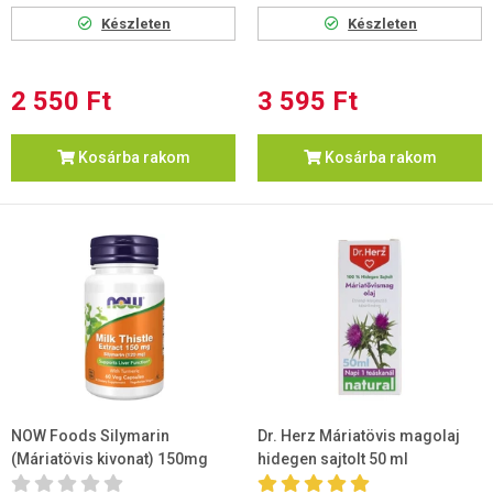
Készleten
Készleten
2 550 Ft
3 595 Ft
Kosárba rakom
Kosárba rakom
NOW Foods Silymarin
Dr. Herz Máriatövis magolaj
(Máriatövis kivonat) 150mg
hidegen sajtolt 50 ml
kapszula 60db