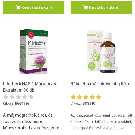
Kosárba rakom
Kosárba rakom
Interherb NAPI1 Máriatövis
Bálint Bio máriatövis olaj 50 ml
Extraktum 30 db
Cikksz.
BGB1596
Cikksz.
BCS210
A máj megterhelődhet, és
Az összetétel több mint 50%-ban áll
fokozott működésre
többszörösen telítetlen zsírsavakból,
kényszerülhet az egészségte...
– omega-3 és - zsírsavakból – va...