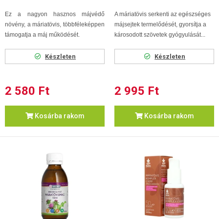
Ez a nagyon hasznos májvédő
A máriatövis serkenti az egészséges
növény, a máriatövis, többféleképpen
májsejtek termelődését, gyorsítja a
támogatja a máj működését.
károsodott szövetek gyógyulását...
Készleten
Készleten
2 580 Ft
2 995 Ft
Kosárba rakom
Kosárba rakom