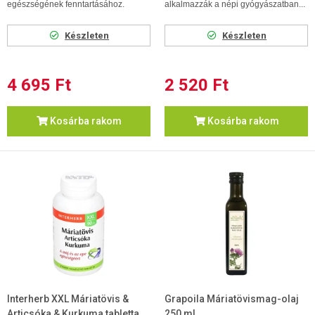
egészségének fenntartásához.
alkalmazzák a népi gyógyászatban...
Készleten
Készleten
4 695 Ft
2 520 Ft
Kosárba rakom
Kosárba rakom
Interherb XXL Máriatövis &
Grapoila Máriatövismag-olaj
Articsóka & Kurkuma tabletta
250 ml