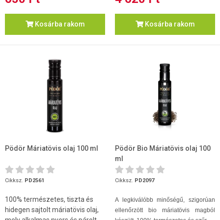
Kosárba rakom
Kosárba rakom
Pödör Máriatövis olaj 100 ml
Pödör Bio Máriatövis olaj 100
ml
Cikksz.
PD2561
Cikksz.
PD2097
100% természetes, tiszta és
A legkiválóbb minőségű, szigorúan
hidegen sajtolt máriatövis olaj,
ellenőrzött bio máriatövis magból