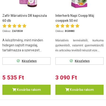
Zafír Máriatövis DR kapszula
Interherb Napi Csepp Máj
60 db
cseppek 50 ml
Cikksz.
ZAF0558
Cikksz.
BGB880
A készítmény, mint minden
Máriatövis terméséből, kurkuma
hidegen sajtolt magolaj,
gyökeréből, valamint gyermekláncfű
tartalmazza a szervezet...
és articsóka levélből készült vize...
Készleten
Készleten
5 535 Ft
3 090 Ft
Kosárba rakom
Kosárba rakom