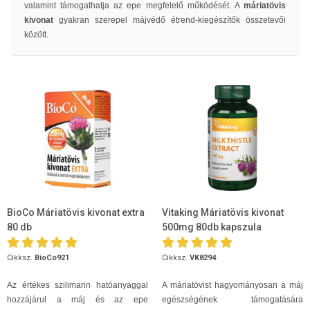
valamint támogathatja az epe megfelelő működését. A
máriatövis
kivonat
gyakran szerepel májvédő étrend-kiegészítők összetevői
között.
BioCo Máriatövis kivonat extra
Vitaking Máriatövis kivonat
80 db
500mg 80db kapszula
Cikksz.
BioCo921
Cikksz.
VK8294
Az értékes szilimarin hatóanyaggal
A máriatövist hagyományosan a máj
hozzájárul a máj és az epe
egészségének támogatására