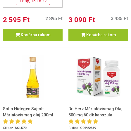
1 nap, 15:16:27
2 595 Ft
2 895 Ft
3 090 Ft
3 435 Ft
Kosárba rakom
Kosárba rakom
Solio Hidegen Sajtolt
Dr. Herz Máriatövismag Olaj
Máriatövismag olaj 200ml
500 mg 60 db kapszula
Cikksz.
SOL570
Cikksz.
ODP22339