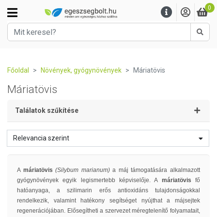
0
Kere
Főoldal
Növények, gyógynövények
Máriatövis
Máriatövis
Találatok szűkítése
Relevancia szerint
A
máriatövis
(Silybum marianum)
a máj támogatására alkalmazott
gyógynövények egyik legismertebb képviselője. A
máriatövis
fő
hatóanyaga, a szilimarin erős antioxidáns tulajdonságokkal
rendelkezik, valamint hatékony segítséget nyújthat a májsejtek
regenerációjában. Elősegítheti a szervezet méregtelenítő folyamatait,