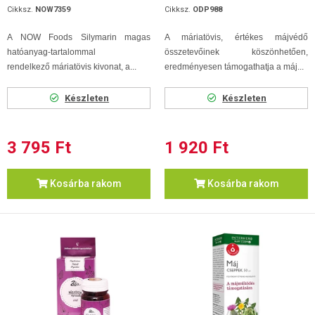
Cikksz.
NOW7359
Cikksz.
ODP988
A NOW Foods Silymarin magas
A máriatövis, értékes májvédő
hatóanyag-tartalommal
összetevőinek köszönhetően,
rendelkező máriatövis kivonat, a...
eredményesen támogathatja a máj...
Készleten
Készleten
3 795 Ft
1 920 Ft
Kosárba rakom
Kosárba rakom