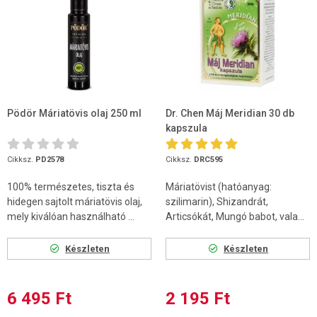
Pödör Máriatövis olaj 250 ml
Dr. Chen Máj Meridian 30 db
kapszula
Cikksz.
PD2578
Cikksz.
DRC595
100% természetes, tiszta és
Máriatövist (hatóanyag:
hidegen sajtolt máriatövis olaj,
szilimarin), Shizandrát,
mely kiválóan használható ...
Articsókát, Mungó babot, vala...
Készleten
Készleten
6 495 Ft
2 195 Ft