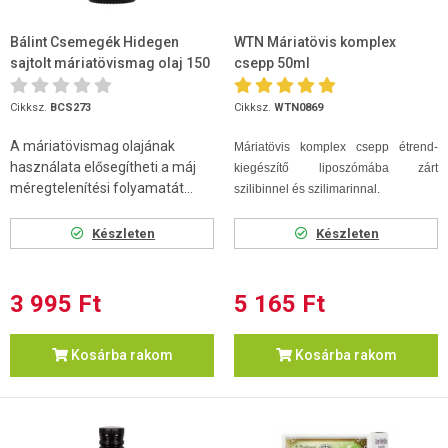
Bálint Csemegék Hidegen
WTN Máriatövis komplex
sajtolt máriatövismag olaj 150
csepp 50ml
ml
Cikksz.
BCS273
Cikksz.
WTN0869
A máriatövismag olajának
Máriatövis komplex csepp étrend-
használata elősegítheti a máj
kiegészítő liposzómába zárt
méregtelenítési folyamatát...
szilibinnel és szilimarinnal.
Készleten
Készleten
3 995 Ft
5 165 Ft
Kosárba rakom
Kosárba rakom