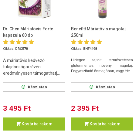
Dr. Chen Máriatövis Forte
Benefitt Máriatövis magolaj
kapszula 60 db
250ml
Cikksz.
DRC578
Cikksz.
BNF4498
A máriatövis kedvező
Hidegen sajtolt, természetesen
gluténmentes növényi magolaj.
tulajdonságai révén
Fogyasztható önmagában, vagy éte...
eredményesen támogathatj...
Készleten
Készleten
3 495 Ft
2 395 Ft
Kosárba rakom
Kosárba rakom