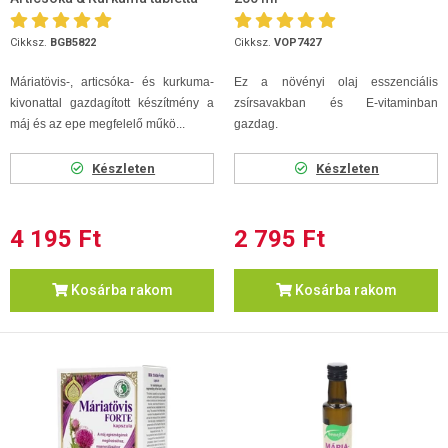
90db
Cikksz.
BGB5822
Cikksz.
VOP7427
Máriatövis-, articsóka- és kurkuma-
Ez a növényi olaj esszenciális
kivonattal gazdagított készítmény a
zsírsavakban és E-vitaminban
máj és az epe megfelelő műkö...
gazdag.
Készleten
Készleten
4 195 Ft
2 795 Ft
Kosárba rakom
Kosárba rakom