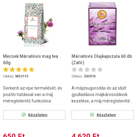
Mecsek Máriatövis mag tea
Máriatövis Olajkapszula 60 db
60g
(Zafír)
Cikksz.
MD2113
Cikksz.
ZAF515
Serkenti az epe termelését, és
A májzsugorodás és az idült
pozitív hatással van a máj
gyulladásos májkárosodások
méregtelenítő funkcióira.
kezelése, a máj méregteleníté...
Készleten
Készleten
650 Ft
4 620 Ft