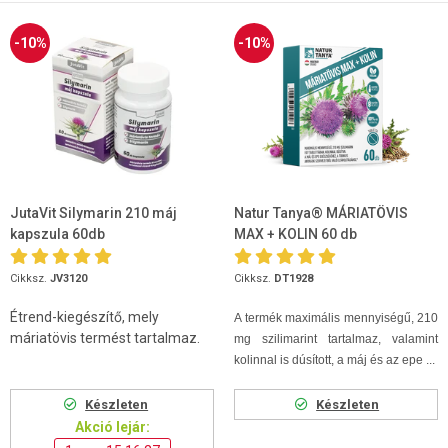
-10%
-10%
JutaVit Silymarin 210 máj
Natur Tanya® MÁRIATÖVIS
kapszula 60db
MAX + KOLIN 60 db
Cikksz.
JV3120
Cikksz.
DT1928
Étrend-kiegészítő, mely
A termék maximális mennyiségű, 210
máriatövis termést tartalmaz.
mg szilimarint tartalmaz, valamint
kolinnal is dúsított, a máj és az epe ...
Készleten
Készleten
Akció lejár: